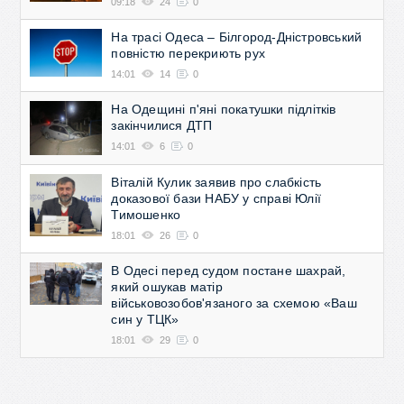
09:18
24
0
На трасі Одеса – Білгород-Дністровський
повністю перекриють рух
14:01
14
0
На Одещині п'яні покатушки підлітків
закінчилися ДТП
14:01
6
0
Віталій Кулик заявив про слабкість
доказової бази НАБУ у справі Юлії
Тимошенко
18:01
26
0
В Одесі перед судом постане шахрай,
який ошукав матір
військовозобов'язаного за схемою «Ваш
син у ТЦК»
18:01
29
0