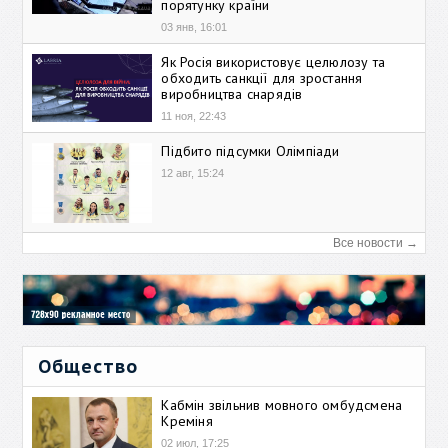
порятунку країни
03 янв, 16:01
Як Росія використовує целюлозу та
обходить санкції для зростання
виробництва снарядів
11 ноя, 22:43
Підбито підсумки Олімпіади
12 авг, 15:24
Все новости →
Общество
Кабмін звільнив мовного омбудсмена
Креміня
02 июл, 17:25