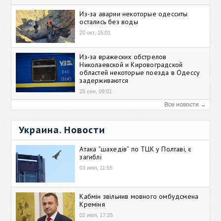
Из-за аварии некоторые одесситы
остались без воды
20 окт, 15:01
Из-за вражеских обстрелов
Николаевской и Кировоградской
областей некоторые поезда в Одессу
задерживаются
25 сен, 09:01
Все новости →
Украина. Новости
Атака “шахедів” по ТЦК у Полтаві, є
загиблі
03 июл, 11:55
Кабмін звільнив мовного омбудсмена
Креміня
02 июл, 17:25