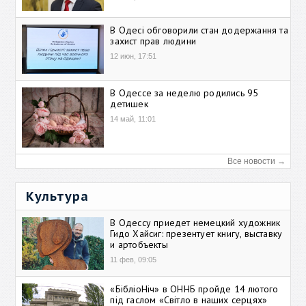
В Одесі обговорили стан додержання та
захист прав людини
12 июн, 17:51
В Одессе за неделю родились 95
детишек
14 май, 11:01
Все новости →
Культура
В Одессу приедет немецкий художник
Гидо Хайсиг: презентует книгу, выставку
и артобъекты
11 фев, 09:05
«БібліоНіч» в ОННБ пройде 14 лютого
під гаслом «Світло в наших серцях»