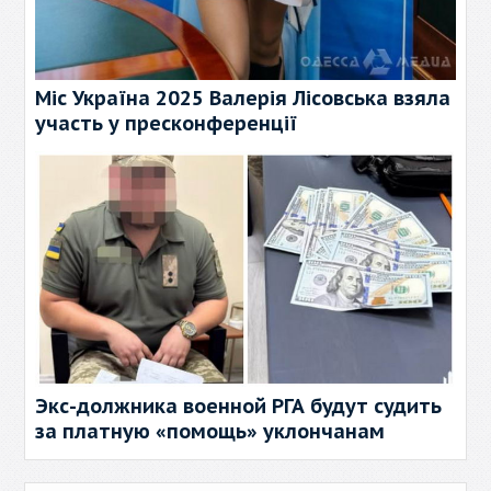
Міс Україна 2025 Валерія Лісовська взяла
участь у пресконференції
Экс-должника военной РГА будут судить
за платную «помощь» уклончанам