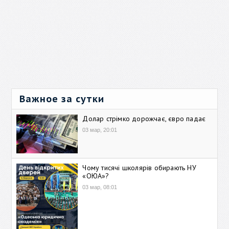
Важное за сутки
Долар стрімко дорожчає, євро падає
03 мар, 20:01
Чому тисячі школярів обирають НУ
«ОЮА»?
03 мар, 08:01