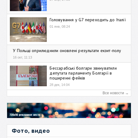
Головування у G7 переходить до Італії
01 янв, 08:24
У Польщі оприлюднили оновлені результати екзит-полу
16 окт, 11:13
Бессарабські болгари звинуватили
депутата парламенту Болгарії в
поширенні фейків
28 дек, 14:04
Все новости →
Фото, видео