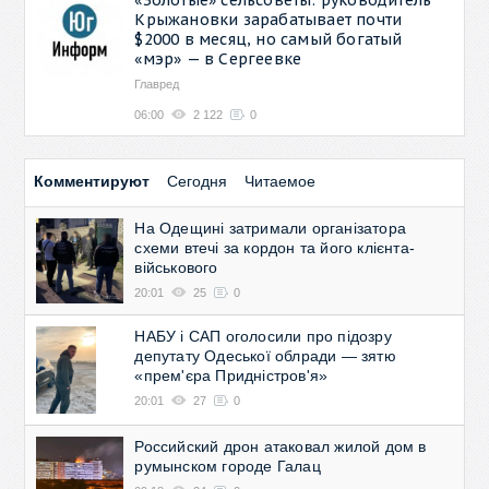
Крыжановки зарабатывает почти
$2000 в месяц, но самый богатый
«мэр» — в Сергеевке
Главред
06:00
2 122
0
Комментируют
Сегодня
Читаемое
На Одещині затримали організатора
схеми втечі за кордон та його клієнта-
військового
20:01
25
0
НАБУ і САП оголосили про підозру
депутату Одеської облради — зятю
«прем'єра Придністров'я»
20:01
27
0
Российский дрон атаковал жилой дом в
румынском городе Галац