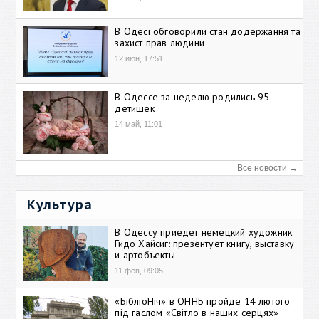
В Одесі обговорили стан додержання та
захист прав людини
12 июн, 17:51
В Одессе за неделю родились 95
детишек
14 май, 11:01
Все новости →
Культура
В Одессу приедет немецкий художник
Гидо Хайсиг: презентует книгу, выставку
и артобъекты
11 фев, 09:05
«БібліоНіч» в ОННБ пройде 14 лютого
під гаслом «Світло в наших серцях»