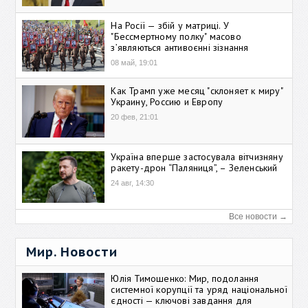
На Росії — збій у матриці. У
"Бессмертному полку" масово
зʼявляються антивоєнні зізнання
08 май, 19:01
Как Трамп уже месяц "склоняет к миру"
Украину, Россию и Европу
20 фев, 21:01
Україна вперше застосувала вітчизняну
ракету-дрон “Паляниця”, – Зеленський
24 авг, 14:30
Все новости →
Мир. Новости
Юлія Тимошенко: Мир, подолання
системної корупції та уряд національної
єдності — ключові завдання для