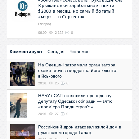
Крыжановки зарабатывает почти
$2000 в месяц, но самый богатый
«мэр» — в Сергеевке
Главред
06:00
2 122
0
Комментируют
Сегодня
Читаемое
На Одещині затримали організатора
схеми втечі за кордон та його клієнта-
військового
20:01
25
0
НАБУ і САП оголосили про підозру
депутату Одеської облради — зятю
«прем'єра Придністров'я»
20:01
27
0
Российский дрон атаковал жилой дом в
румынском городе Галац