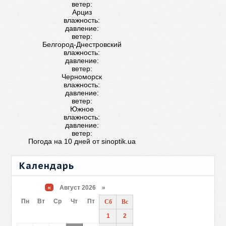
ветер:
Арциз
влажность:
давление:
ветер:
Белгород-Днестровский
влажность:
давление:
ветер:
Черноморск
влажность:
давление:
ветер:
Южное
влажность:
давление:
ветер:
Погода на 10 дней от
sinoptik.ua
Календарь
«
Август 2026 »
Пн
Вт
Ср
Чт
Пт
Сб
Вс
1
2