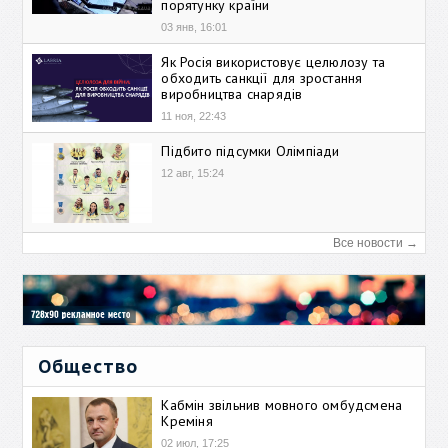
порятунку країни
03 янв, 16:01
Як Росія використовує целюлозу та
обходить санкції для зростання
виробництва снарядів
11 ноя, 22:43
Підбито підсумки Олімпіади
12 авг, 15:24
Все новости →
Общество
Кабмін звільнив мовного омбудсмена
Креміня
02 июл, 17:25