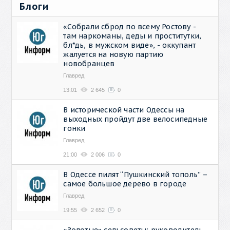
Блоги
«Собрали сброд по всему Ростову -
там наркоманы, деды и проститутки,
бл*дь, в мужском виде», - оккупант
жалуется на новую партию
новобранцев
Главред
13:01
2 645
0
В исторической части Одессы на
выходных пройдут две велосипедные
гонки
Главред
21:00
2 006
0
В Одессе пилят “Пушкинский тополь” –
самое большое дерево в городе
Главред
19:55
2 652
0
«Золотые» сельсоветы: руководитель