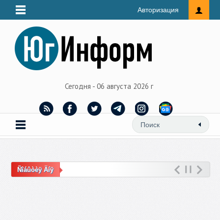
Авторизация
Сегодня - 06 августа 2026 г
Ñîáûòèÿ Äíÿ