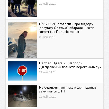
29 май, 20:01
НАБУ і САП оголосили про підозру
депутату Одеської облради — зятю
«прем'єра Придністров'я»
29 май, 20:01
На трасі Одеса – Білгород-
Дністровський повністю перекриють рух
29 май, 14:01
На Одещині п'яні покатушки підлітків
закінчилися ДТП
29 май, 14:01