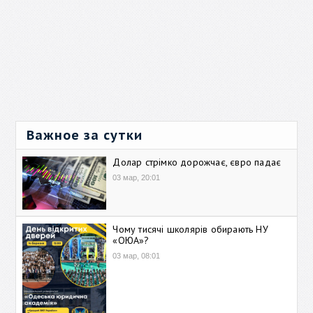
Важное за сутки
Долар стрімко дорожчає, євро падає
03 мар, 20:01
Чому тисячі школярів обирають НУ
«ОЮА»?
03 мар, 08:01