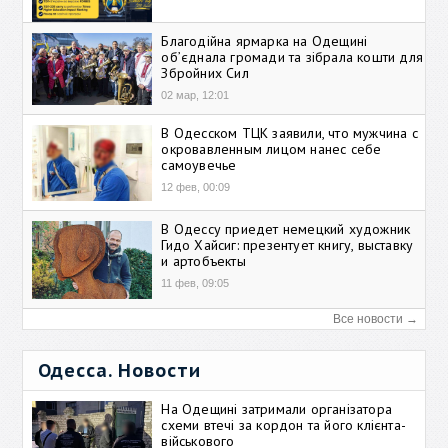
Благодійна ярмарка на Одещині
об’єднала громади та зібрала кошти для
Збройних Сил
02 мар, 12:01
В Одесском ТЦК заявили, что мужчина с
окровавленным лицом нанес себе
самоувечье
12 фев, 00:09
В Одессу приедет немецкий художник
Гидо Хайсиг: презентует книгу, выставку
и артобъекты
11 фев, 09:05
Все новости →
Одесса. Новости
На Одещині затримали організатора
схеми втечі за кордон та його клієнта-
військового