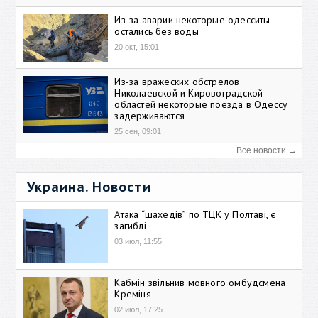
Из-за аварии некоторые одесситы
остались без воды
20 окт, 15:01
Из-за вражеских обстрелов
Николаевской и Кировоградской
областей некоторые поезда в Одессу
задерживаются
25 сен, 09:01
Все новости →
Украина. Новости
Атака “шахедів” по ТЦК у Полтаві, є
загиблі
03 июл, 11:55
Кабмін звільнив мовного омбудсмена
Креміня
02 июл, 17:25