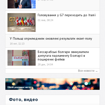
Головування у G7 переходить до Італії
01 янв, 08:24
У Польщі оприлюднили оновлені результати екзит-полу
16 окт, 11:13
Бессарабські болгари звинуватили
депутата парламенту Болгарії в
поширенні фейків
28 дек, 14:04
Все новости →
Фото, видео