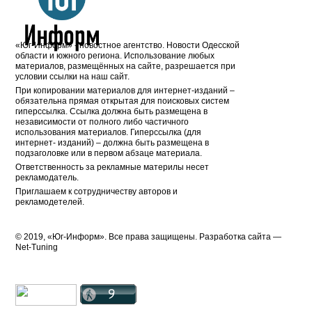
«Юг-Информ» - новостное агентство. Новости Одесской
области и южного региона. Использование любых
материалов, размещённых на сайте, разрешается при
условии ссылки на наш сайт.
При копировании материалов для интернет-изданий –
обязательна прямая открытая для поисковых систем
гиперссылка. Ссылка должна быть размещена в
независимости от полного либо частичного
использования материалов. Гиперссылка (для
интернет- изданий) – должна быть размещена в
подзаголовке или в первом абзаце материала.
Ответственность за рекламные материлы несет
рекламодатель.
Приглашаем к сотрудничеству авторов и
рекламодетелей.
© 2019, «Юг-Информ». Все права защищены. Разработка cайта —
Net-Tuning