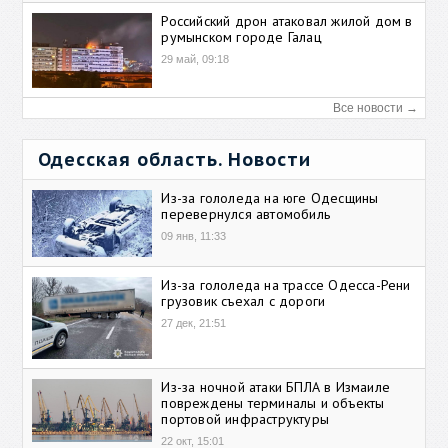
Российский дрон атаковал жилой дом в
румынском городе Галац
29 май, 09:18
Все новости →
Одесская область. Новости
Из-за гололеда на юге Одесщины
перевернулся автомобиль
09 янв, 11:33
Из-за гололеда на трассе Одесса-Рени
грузовик съехал с дороги
27 дек, 21:51
Из-за ночной атаки БПЛА в Измаиле
повреждены терминалы и объекты
портовой инфраструктуры
22 окт, 15:01