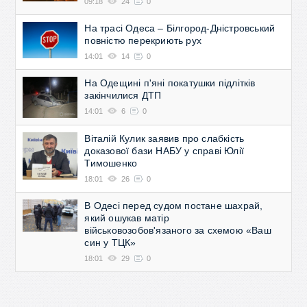
09:18
24
0
На трасі Одеса – Білгород-Дністровський
повністю перекриють рух
14:01
14
0
На Одещині п'яні покатушки підлітків
закінчилися ДТП
14:01
6
0
Віталій Кулик заявив про слабкість
доказової бази НАБУ у справі Юлії
Тимошенко
18:01
26
0
В Одесі перед судом постане шахрай,
який ошукав матір
військовозобов'язаного за схемою «Ваш
син у ТЦК»
18:01
29
0