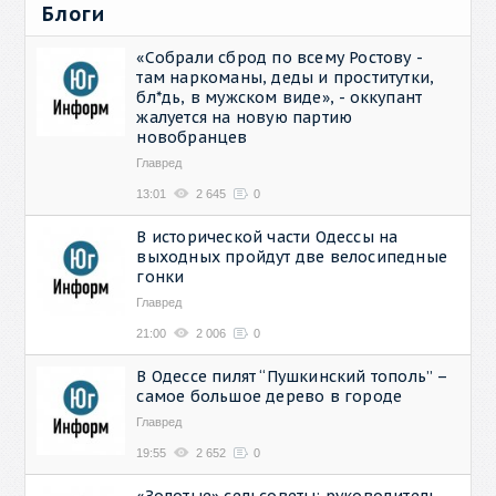
Блоги
«Собрали сброд по всему Ростову -
там наркоманы, деды и проститутки,
бл*дь, в мужском виде», - оккупант
жалуется на новую партию
новобранцев
Главред
13:01
2 645
0
В исторической части Одессы на
выходных пройдут две велосипедные
гонки
Главред
21:00
2 006
0
В Одессе пилят “Пушкинский тополь” –
самое большое дерево в городе
Главред
19:55
2 652
0
«Золотые» сельсоветы: руководитель