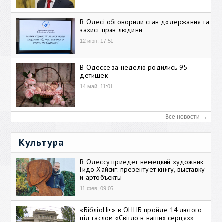
В Одесі обговорили стан додержання та
захист прав людини
12 июн, 17:51
В Одессе за неделю родились 95
детишек
14 май, 11:01
Все новости →
Культура
В Одессу приедет немецкий художник
Гидо Хайсиг: презентует книгу, выставку
и артобъекты
11 фев, 09:05
«БібліоНіч» в ОННБ пройде 14 лютого
під гаслом «Світло в наших серцях»