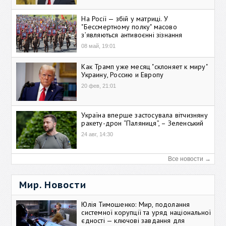
На Росії — збій у матриці. У
"Бессмертному полку" масово
зʼявляються антивоєнні зізнання
08 май, 19:01
Как Трамп уже месяц "склоняет к миру"
Украину, Россию и Европу
20 фев, 21:01
Україна вперше застосувала вітчизняну
ракету-дрон “Паляниця”, – Зеленський
24 авг, 14:30
Все новости →
Мир. Новости
Юлія Тимошенко: Мир, подолання
системної корупції та уряд національної
єдності — ключові завдання для