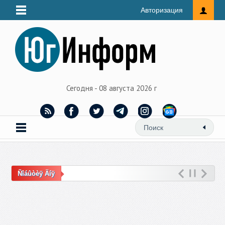
Авторизация
Сегодня - 08 августа 2026 г
Ñîáûòèÿ Äíÿ