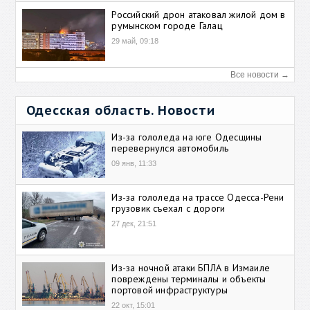
Российский дрон атаковал жилой дом в
румынском городе Галац
29 май, 09:18
Все новости →
Одесская область. Новости
Из-за гололеда на юге Одесщины
перевернулся автомобиль
09 янв, 11:33
Из-за гололеда на трассе Одесса-Рени
грузовик съехал с дороги
27 дек, 21:51
Из-за ночной атаки БПЛА в Измаиле
повреждены терминалы и объекты
портовой инфраструктуры
22 окт, 15:01