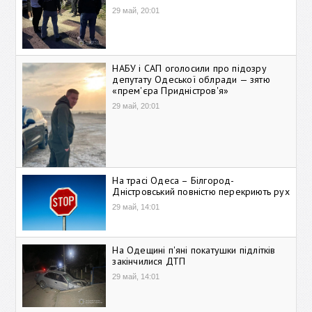
29 май, 20:01
НАБУ і САП оголосили про підозру
депутату Одеської облради — зятю
«прем'єра Придністров'я»
29 май, 20:01
На трасі Одеса – Білгород-
Дністровський повністю перекриють рух
29 май, 14:01
На Одещині п'яні покатушки підлітків
закінчилися ДТП
29 май, 14:01