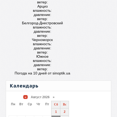
ветер:
Арциз
влажность:
давление:
ветер:
Белгород-Днестровский
влажность:
давление:
ветер:
Черноморск
влажность:
давление:
ветер:
Южное
влажность:
давление:
ветер:
Погода на 10 дней от
sinoptik.ua
Календарь
«
Август 2026 »
Пн
Вт
Ср
Чт
Пт
Сб
Вс
1
2