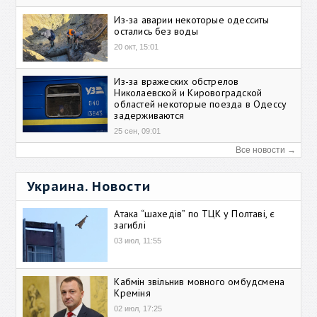
Из-за аварии некоторые одесситы
остались без воды
20 окт, 15:01
Из-за вражеских обстрелов
Николаевской и Кировоградской
областей некоторые поезда в Одессу
задерживаются
25 сен, 09:01
Все новости →
Украина. Новости
Атака “шахедів” по ТЦК у Полтаві, є
загиблі
03 июл, 11:55
Кабмін звільнив мовного омбудсмена
Креміня
02 июл, 17:25