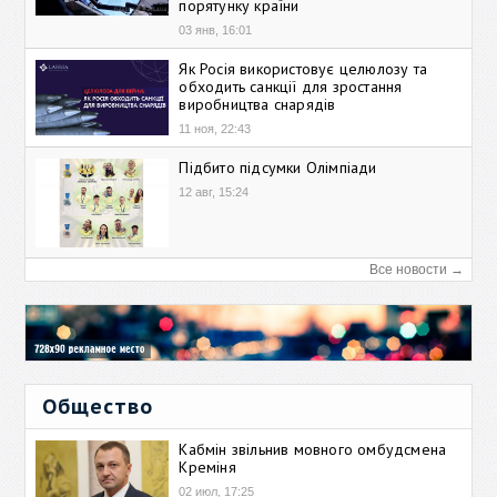
порятунку країни
03 янв, 16:01
Як Росія використовує целюлозу та
обходить санкції для зростання
виробництва снарядів
11 ноя, 22:43
Підбито підсумки Олімпіади
12 авг, 15:24
Все новости →
Общество
Кабмін звільнив мовного омбудсмена
Креміня
02 июл, 17:25