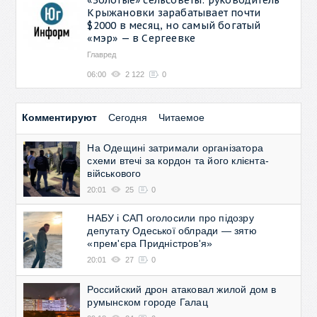
Крыжановки зарабатывает почти
$2000 в месяц, но самый богатый
«мэр» — в Сергеевке
Главред
06:00
2 122
0
Комментируют
Сегодня
Читаемое
На Одещині затримали організатора
схеми втечі за кордон та його клієнта-
військового
20:01
25
0
НАБУ і САП оголосили про підозру
депутату Одеської облради — зятю
«прем'єра Придністров'я»
20:01
27
0
Российский дрон атаковал жилой дом в
румынском городе Галац