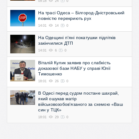
09:18
24
0
На трасі Одеса – Білгород-Дністровський
повністю перекриють рух
14:01
14
0
На Одещині п'яні покатушки підлітків
закінчилися ДТП
14:01
6
0
Віталій Кулик заявив про слабкість
доказової бази НАБУ у справі Юлії
Тимошенко
18:01
26
0
В Одесі перед судом постане шахрай,
який ошукав матір
військовозобов'язаного за схемою «Ваш
син у ТЦК»
18:01
29
0