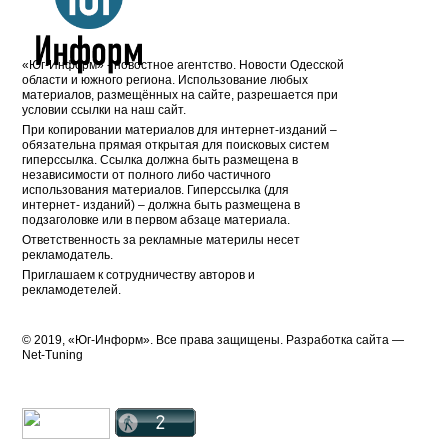
«Юг-Информ» - новостное агентство. Новости Одесской
области и южного региона. Использование любых
материалов, размещённых на сайте, разрешается при
условии ссылки на наш сайт.
При копировании материалов для интернет-изданий –
обязательна прямая открытая для поисковых систем
гиперссылка. Ссылка должна быть размещена в
независимости от полного либо частичного
использования материалов. Гиперссылка (для
интернет- изданий) – должна быть размещена в
подзаголовке или в первом абзаце материала.
Ответственность за рекламные материлы несет
рекламодатель.
Приглашаем к сотрудничеству авторов и
рекламодетелей.
© 2019, «Юг-Информ». Все права защищены. Разработка cайта —
Net-Tuning