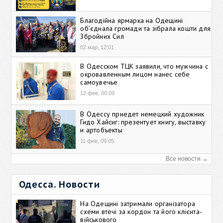
Благодійна ярмарка на Одещині
об’єднала громади та зібрала кошти для
Збройних Сил
02 мар, 12:01
В Одесском ТЦК заявили, что мужчина с
окровавленным лицом нанес себе
самоувечье
12 фев, 00:09
В Одессу приедет немецкий художник
Гидо Хайсиг: презентует книгу, выставку
и артобъекты
11 фев, 09:05
Все новости →
Одесса. Новости
На Одещині затримали організатора
схеми втечі за кордон та його клієнта-
військового