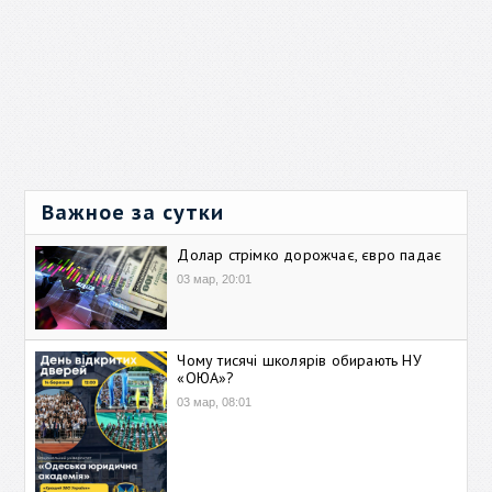
Важное за сутки
Долар стрімко дорожчає, євро падає
03 мар, 20:01
Чому тисячі школярів обирають НУ
«ОЮА»?
03 мар, 08:01