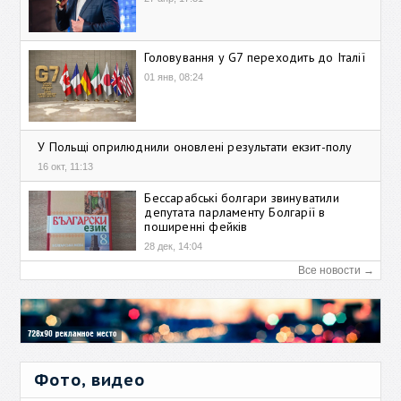
Головування у G7 переходить до Італії
01 янв, 08:24
У Польщі оприлюднили оновлені результати екзит-полу
16 окт, 11:13
Бессарабські болгари звинуватили
депутата парламенту Болгарії в
поширенні фейків
28 дек, 14:04
Все новости →
Фото, видео