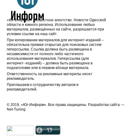
«Юг-Информ» - новостное агентство. Новости Одесской
области и южного региона. Использование любых
материалов, размещённых на сайте, разрешается при
условии ссылки на наш сайт.
При копировании материалов для интернет-изданий –
обязательна прямая открытая для поисковых систем
гиперссылка. Ссылка должна быть размещена в
независимости от полного либо частичного
использования материалов. Гиперссылка (для
интернет- изданий) – должна быть размещена в
подзаголовке или в первом абзаце материала.
Ответственность за рекламные материлы несет
рекламодатель.
Приглашаем к сотрудничеству авторов и
рекламодетелей.
© 2019, «Юг-Информ». Все права защищены. Разработка cайта —
Net-Tuning