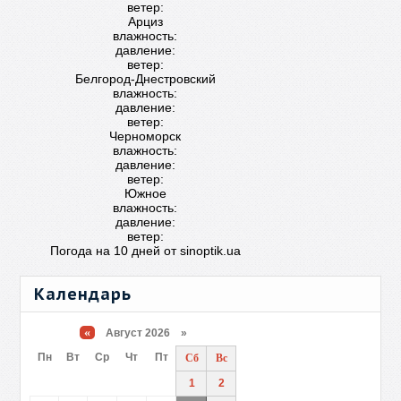
ветер:
Арциз
влажность:
давление:
ветер:
Белгород-Днестровский
влажность:
давление:
ветер:
Черноморск
влажность:
давление:
ветер:
Южное
влажность:
давление:
ветер:
Погода на 10 дней от
sinoptik.ua
Календарь
«
Август 2026 »
Пн
Вт
Ср
Чт
Пт
Сб
Вс
1
2