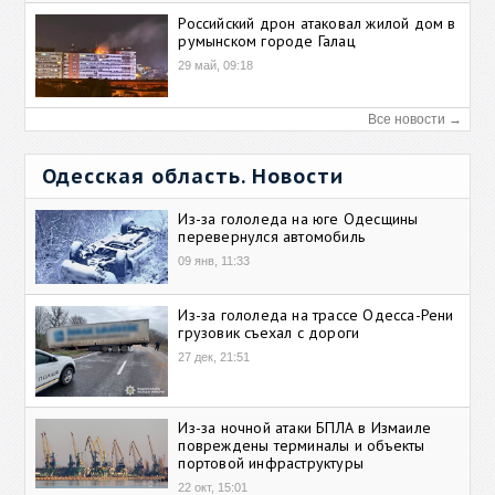
Российский дрон атаковал жилой дом в
румынском городе Галац
29 май, 09:18
Все новости →
Одесская область. Новости
Из-за гололеда на юге Одесщины
перевернулся автомобиль
09 янв, 11:33
Из-за гололеда на трассе Одесса-Рени
грузовик съехал с дороги
27 дек, 21:51
Из-за ночной атаки БПЛА в Измаиле
повреждены терминалы и объекты
портовой инфраструктуры
22 окт, 15:01