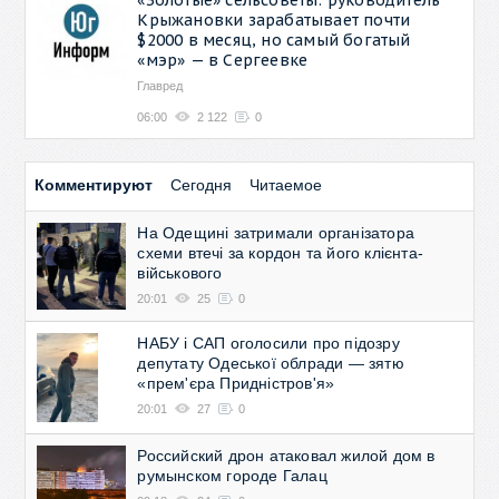
Крыжановки зарабатывает почти
$2000 в месяц, но самый богатый
«мэр» — в Сергеевке
Главред
06:00
2 122
0
Комментируют
Сегодня
Читаемое
На Одещині затримали організатора
схеми втечі за кордон та його клієнта-
військового
20:01
25
0
НАБУ і САП оголосили про підозру
депутату Одеської облради — зятю
«прем'єра Придністров'я»
20:01
27
0
Российский дрон атаковал жилой дом в
румынском городе Галац