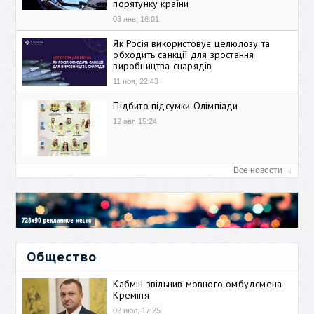
порятунку країни
03 янв, 16:01
Як Росія використовує целюлозу та
обходить санкції для зростання
виробництва снарядів
11 ноя, 22:43
Підбито підсумки Олімпіади
12 авг, 15:24
Все новости →
Общество
Кабмін звільнив мовного омбудсмена
Креміня
02 июл, 17:25