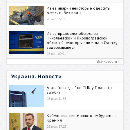
Из-за аварии некоторые одесситы
остались без воды
20 окт, 15:01
Из-за вражеских обстрелов
Николаевской и Кировоградской
областей некоторые поезда в Одессу
задерживаются
25 сен, 09:01
Все новости →
Украина. Новости
Атака “шахедів” по ТЦК у Полтаві, є
загиблі
03 июл, 11:55
Кабмін звільнив мовного омбудсмена
Креміня
02 июл, 17:25