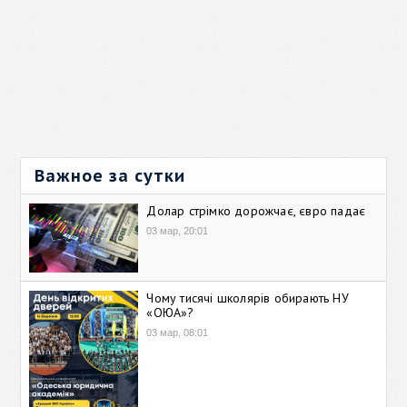
Важное за сутки
Долар стрімко дорожчає, євро падає
03 мар, 20:01
Чому тисячі школярів обирають НУ
«ОЮА»?
03 мар, 08:01