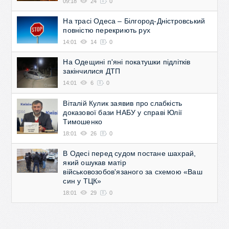
09:18
24
0
На трасі Одеса – Білгород-Дністровський
повністю перекриють рух
14:01
14
0
На Одещині п'яні покатушки підлітків
закінчилися ДТП
14:01
6
0
Віталій Кулик заявив про слабкість
доказової бази НАБУ у справі Юлії
Тимошенко
18:01
26
0
В Одесі перед судом постане шахрай,
який ошукав матір
військовозобов'язаного за схемою «Ваш
син у ТЦК»
18:01
29
0