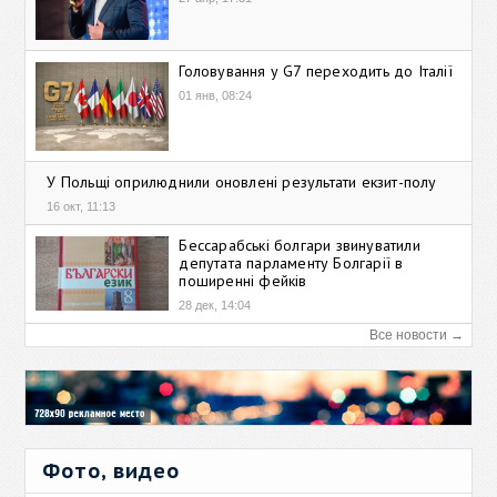
Головування у G7 переходить до Італії
01 янв, 08:24
У Польщі оприлюднили оновлені результати екзит-полу
16 окт, 11:13
Бессарабські болгари звинуватили
депутата парламенту Болгарії в
поширенні фейків
28 дек, 14:04
Все новости →
Фото, видео