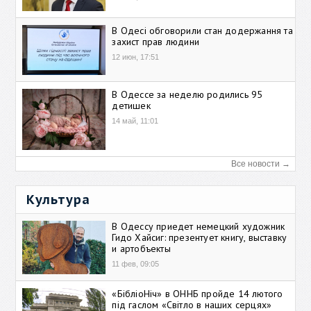
В Одесі обговорили стан додержання та
захист прав людини
12 июн, 17:51
В Одессе за неделю родились 95
детишек
14 май, 11:01
Все новости →
Культура
В Одессу приедет немецкий художник
Гидо Хайсиг: презентует книгу, выставку
и артобъекты
11 фев, 09:05
«БібліоНіч» в ОННБ пройде 14 лютого
під гаслом «Світло в наших серцях»