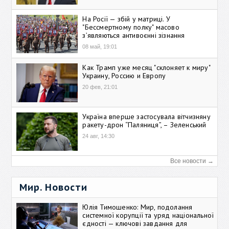
На Росії — збій у матриці. У
"Бессмертному полку" масово
зʼявляються антивоєнні зізнання
08 май, 19:01
Как Трамп уже месяц "склоняет к миру"
Украину, Россию и Европу
20 фев, 21:01
Україна вперше застосувала вітчизняну
ракету-дрон “Паляниця”, – Зеленський
24 авг, 14:30
Все новости →
Мир. Новости
Юлія Тимошенко: Мир, подолання
системної корупції та уряд національної
єдності — ключові завдання для