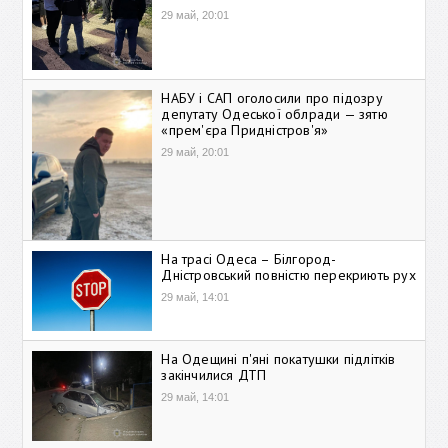
29 май, 20:01
НАБУ і САП оголосили про підозру
депутату Одеської облради — зятю
«прем'єра Придністров'я»
29 май, 20:01
На трасі Одеса – Білгород-
Дністровський повністю перекриють рух
29 май, 14:01
На Одещині п'яні покатушки підлітків
закінчилися ДТП
29 май, 14:01