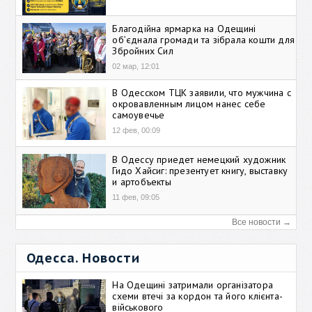
Благодійна ярмарка на Одещині
об’єднала громади та зібрала кошти для
Збройних Сил
02 мар, 12:01
В Одесском ТЦК заявили, что мужчина с
окровавленным лицом нанес себе
самоувечье
12 фев, 00:09
В Одессу приедет немецкий художник
Гидо Хайсиг: презентует книгу, выставку
и артобъекты
11 фев, 09:05
Все новости →
Одесса. Новости
На Одещині затримали організатора
схеми втечі за кордон та його клієнта-
військового