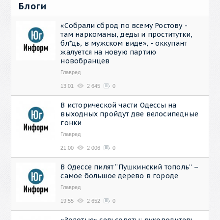
Блоги
«Собрали сброд по всему Ростову -
там наркоманы, деды и проститутки,
бл*дь, в мужском виде», - оккупант
жалуется на новую партию
новобранцев
Главред
13:01
2 645
0
В исторической части Одессы на
выходных пройдут две велосипедные
гонки
Главред
21:00
2 006
0
В Одессе пилят “Пушкинский тополь” –
самое большое дерево в городе
Главред
19:55
2 652
0
«Золотые» сельсоветы: руководитель