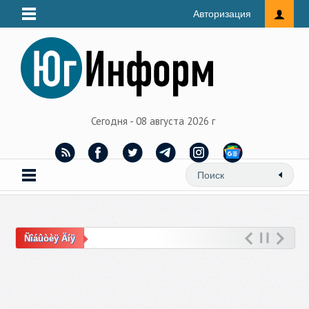
Авторизация
Сегодня - 08 августа 2026 г
Ñîáûòèÿ Äíÿ