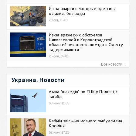
Из-за аварии некоторые одесситы
остались без воды
20 окт, 15:01
Из-за вражеских обстрелов
Николаевской и Кировоградской
областей некоторые поезда в Одессу
задерживаются
25 сен, 09:01
Все новости →
Украина. Новости
Атака “шахедів” по ТЦК у Полтаві, є
загиблі
03 июл, 11:55
Кабмін звільнив мовного омбудсмена
Креміня
02 июл, 17:25