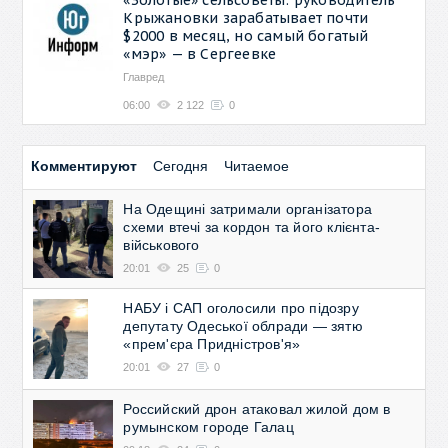
Крыжановки зарабатывает почти
$2000 в месяц, но самый богатый
«мэр» — в Сергеевке
Главред
06:00
2 122
0
Комментируют
Сегодня
Читаемое
На Одещині затримали організатора
схеми втечі за кордон та його клієнта-
військового
20:01
25
0
НАБУ і САП оголосили про підозру
депутату Одеської облради — зятю
«прем'єра Придністров'я»
20:01
27
0
Российский дрон атаковал жилой дом в
румынском городе Галац