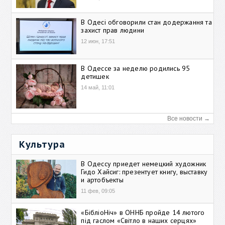
В Одесі обговорили стан додержання та
захист прав людини
12 июн, 17:51
В Одессе за неделю родились 95
детишек
14 май, 11:01
Все новости →
Культура
В Одессу приедет немецкий художник
Гидо Хайсиг: презентует книгу, выставку
и артобъекты
11 фев, 09:05
«БібліоНіч» в ОННБ пройде 14 лютого
під гаслом «Світло в наших серцях»