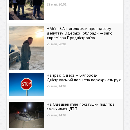
29 май, 20:01
НАБУ і САП оголосили про підозру
депутату Одеської облради — зятю
«прем'єра Придністров'я»
29 май, 20:01
На трасі Одеса – Білгород-
Дністровський повністю перекриють рух
29 май, 14:01
На Одещині п'яні покатушки підлітків
закінчилися ДТП
29 май, 14:01