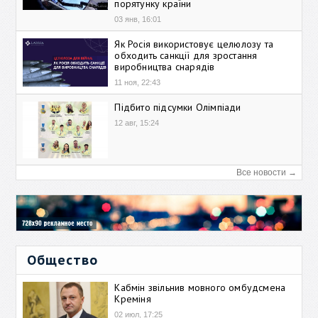
порятунку країни
03 янв, 16:01
Як Росія використовує целюлозу та
обходить санкції для зростання
виробництва снарядів
11 ноя, 22:43
Підбито підсумки Олімпіади
12 авг, 15:24
Все новости →
Общество
Кабмін звільнив мовного омбудсмена
Креміня
02 июл, 17:25