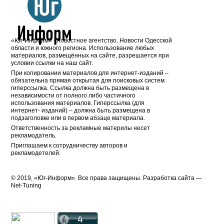
«Юг-Информ» - новостное агентство. Новости Одесской
области и южного региона. Использование любых
материалов, размещённых на сайте, разрешается при
условии ссылки на наш сайт.
При копировании материалов для интернет-изданий –
обязательна прямая открытая для поисковых систем
гиперссылка. Ссылка должна быть размещена в
независимости от полного либо частичного
использования материалов. Гиперссылка (для
интернет- изданий) – должна быть размещена в
подзаголовке или в первом абзаце материала.
Ответственность за рекламные материлы несет
рекламодатель.
Приглашаем к сотрудничеству авторов и
рекламодетелей.
© 2019, «Юг-Информ». Все права защищены. Разработка cайта —
Net-Tuning