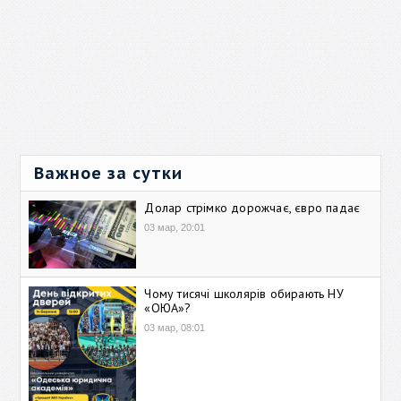
Важное за сутки
Долар стрімко дорожчає, євро падає
03 мар, 20:01
Чому тисячі школярів обирають НУ
«ОЮА»?
03 мар, 08:01