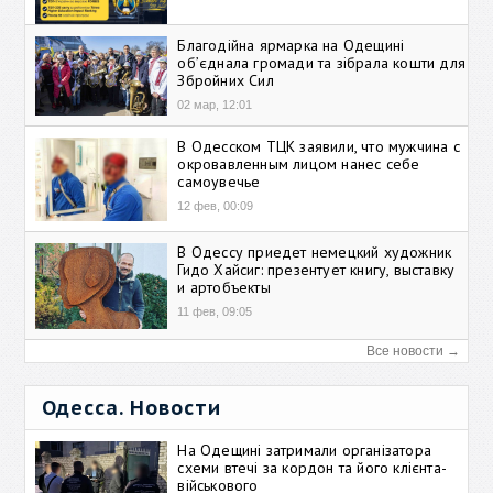
Благодійна ярмарка на Одещині
об’єднала громади та зібрала кошти для
Збройних Сил
02 мар, 12:01
В Одесском ТЦК заявили, что мужчина с
окровавленным лицом нанес себе
самоувечье
12 фев, 00:09
В Одессу приедет немецкий художник
Гидо Хайсиг: презентует книгу, выставку
и артобъекты
11 фев, 09:05
Все новости →
Одесса. Новости
На Одещині затримали організатора
схеми втечі за кордон та його клієнта-
військового