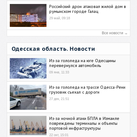
Российский дрон атаковал жилой дом в
румынском городе Галац
29 май, 09:18
Все новости →
Одесская область. Новости
Из-за гололеда на юге Одесщины
перевернулся автомобиль
09 янв, 11:33
Из-за гололеда на трассе Одесса-Рени
грузовик съехал с дороги
27 дек, 21:51
Из-за ночной атаки БПЛА в Измаиле
повреждены терминалы и объекты
портовой инфраструктуры
22 окт, 15:01