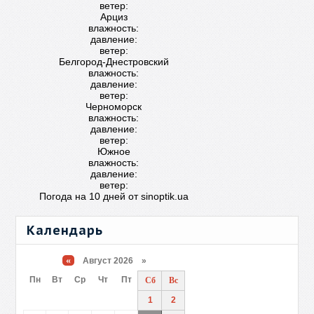
ветер:
Арциз
влажность:
давление:
ветер:
Белгород-Днестровский
влажность:
давление:
ветер:
Черноморск
влажность:
давление:
ветер:
Южное
влажность:
давление:
ветер:
Погода на 10 дней от
sinoptik.ua
Календарь
«
Август 2026 »
Пн
Вт
Ср
Чт
Пт
Сб
Вс
1
2