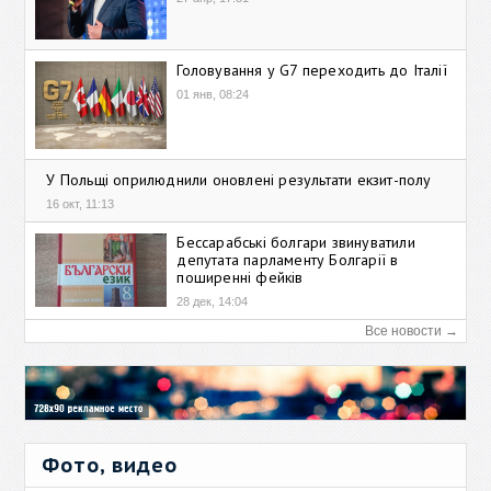
Головування у G7 переходить до Італії
01 янв, 08:24
У Польщі оприлюднили оновлені результати екзит-полу
16 окт, 11:13
Бессарабські болгари звинуватили
депутата парламенту Болгарії в
поширенні фейків
28 дек, 14:04
Все новости →
Фото, видео