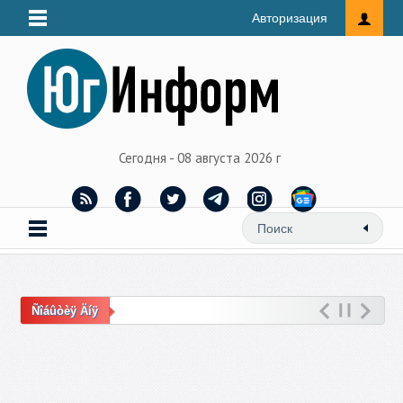
Авторизация
Сегодня - 08 августа 2026 г
Ñîáûòèÿ Äíÿ