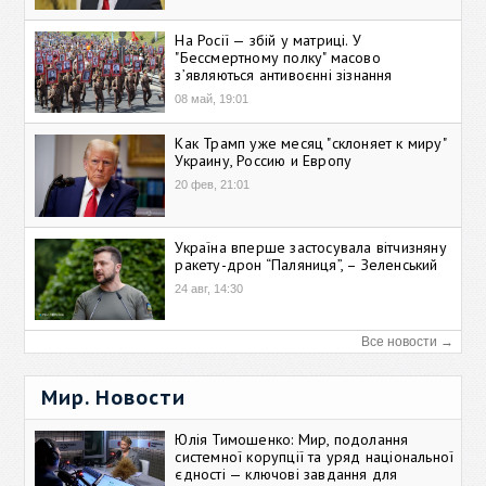
На Росії — збій у матриці. У
"Бессмертному полку" масово
зʼявляються антивоєнні зізнання
08 май, 19:01
Как Трамп уже месяц "склоняет к миру"
Украину, Россию и Европу
20 фев, 21:01
Україна вперше застосувала вітчизняну
ракету-дрон “Паляниця”, – Зеленський
24 авг, 14:30
Все новости →
Мир. Новости
Юлія Тимошенко: Мир, подолання
системної корупції та уряд національної
єдності — ключові завдання для