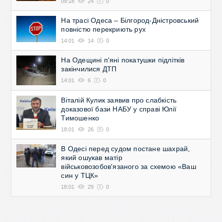
09:18
24
0
На трасі Одеса – Білгород-Дністровський
повністю перекриють рух
14:01
14
0
На Одещині п'яні покатушки підлітків
закінчилися ДТП
14:01
6
0
Віталій Кулик заявив про слабкість
доказової бази НАБУ у справі Юлії
Тимошенко
18:01
26
0
В Одесі перед судом постане шахрай,
який ошукав матір
військовозобов'язаного за схемою «Ваш
син у ТЦК»
18:01
29
0