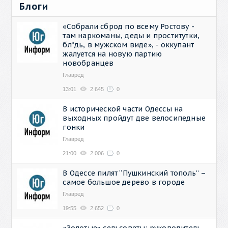
Блоги
«Собрали сброд по всему Ростову -
там наркоманы, деды и проститутки,
бл*дь, в мужском виде», - оккупант
жалуется на новую партию
новобранцев
Главред
13:01
2 645
0
В исторической части Одессы на
выходных пройдут две велосипедные
гонки
Главред
21:00
2 006
0
В Одессе пилят “Пушкинский тополь” –
самое большое дерево в городе
Главред
19:55
2 652
0
«Золотые» сельсоветы: руководитель