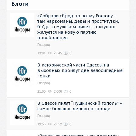
Блоги
«Собрали сброд по всему Ростову -
там наркоманы, деды и проститутки,
бл*дь, в мужском виде», - оккупант
жалуется на новую партию
новобранцев
Главред
13:01
2 645
0
В исторической части Одессы на
выходных пройдут две велосипедные
гонки
Главред
21:00
2 006
0
В Одессе пилят “Пушкинский тополь” –
самое большое дерево в городе
Главред
19:55
2 652
0
«Золотые» сельсоветы: руководитель