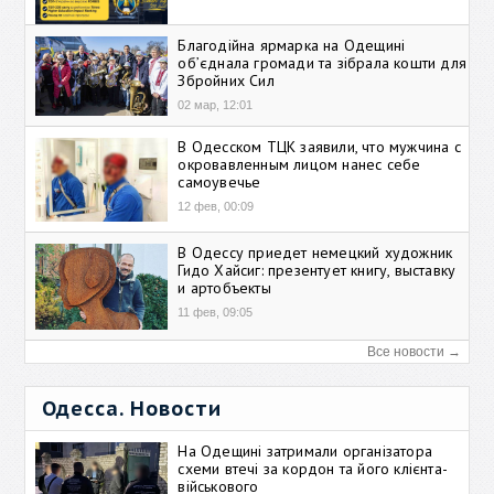
Благодійна ярмарка на Одещині
об’єднала громади та зібрала кошти для
Збройних Сил
02 мар, 12:01
В Одесском ТЦК заявили, что мужчина с
окровавленным лицом нанес себе
самоувечье
12 фев, 00:09
В Одессу приедет немецкий художник
Гидо Хайсиг: презентует книгу, выставку
и артобъекты
11 фев, 09:05
Все новости →
Одесса. Новости
На Одещині затримали організатора
схеми втечі за кордон та його клієнта-
військового