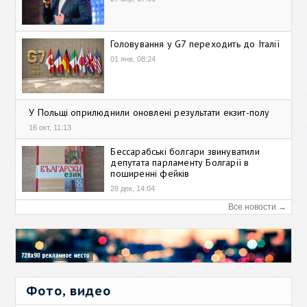
Головування у G7 переходить до Італії
01 янв, 08:24
У Польщі оприлюднили оновлені результати екзит-полу
16 окт, 11:13
Бессарабські болгари звинуватили
депутата парламенту Болгарії в
поширенні фейків
28 дек, 14:04
Все новости →
Фото, видео