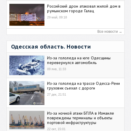
Российский дрон атаковал жилой дом в
румынском городе Галац
29 май, 09:18
Все новости →
Одесская область. Новости
Из-за гололеда на юге Одесщины
перевернулся автомобиль
09 янв, 11:33
Из-за гололеда на трассе Одесса-Рени
грузовик съехал с дороги
27 дек, 21:51
Из-за ночной атаки БПЛА в Измаиле
повреждены терминалы и объекты
портовой инфраструктуры
22 окт, 15:01