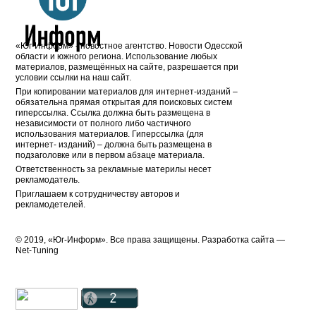
«Юг-Информ» - новостное агентство. Новости Одесской
области и южного региона. Использование любых
материалов, размещённых на сайте, разрешается при
условии ссылки на наш сайт.
При копировании материалов для интернет-изданий –
обязательна прямая открытая для поисковых систем
гиперссылка. Ссылка должна быть размещена в
независимости от полного либо частичного
использования материалов. Гиперссылка (для
интернет- изданий) – должна быть размещена в
подзаголовке или в первом абзаце материала.
Ответственность за рекламные материлы несет
рекламодатель.
Приглашаем к сотрудничеству авторов и
рекламодетелей.
© 2019, «Юг-Информ». Все права защищены. Разработка cайта —
Net-Tuning