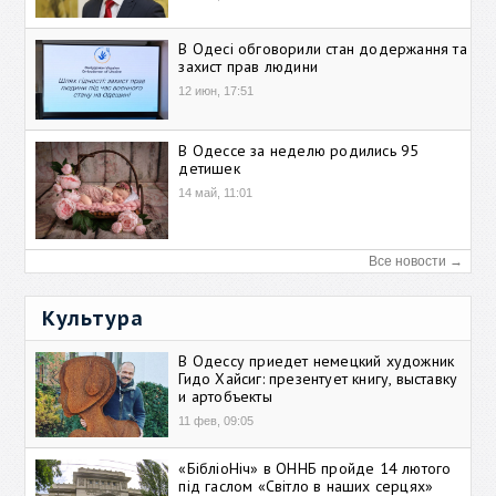
В Одесі обговорили стан додержання та
захист прав людини
12 июн, 17:51
В Одессе за неделю родились 95
детишек
14 май, 11:01
Все новости →
Культура
В Одессу приедет немецкий художник
Гидо Хайсиг: презентует книгу, выставку
и артобъекты
11 фев, 09:05
«БібліоНіч» в ОННБ пройде 14 лютого
під гаслом «Світло в наших серцях»