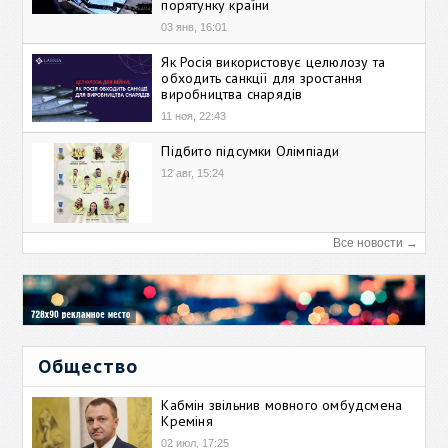
порятунку країни
03 янв, 16:01
Як Росія використовує целюлозу та
обходить санкції для зростання
виробництва снарядів
11 ноя, 22:43
Підбито підсумки Олімпіади
12 авг, 15:24
Все новости →
Общество
Кабмін звільнив мовного омбудсмена
Креміня
02 июл, 17:25