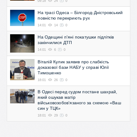
09:18
24
0
На трасі Одеса – Білгород-Дністровський
повністю перекриють рух
14:01
14
0
На Одещині п'яні покатушки підлітків
закінчилися ДТП
14:01
6
0
Віталій Кулик заявив про слабкість
доказової бази НАБУ у справі Юлії
Тимошенко
18:01
26
0
В Одесі перед судом постане шахрай,
який ошукав матір
військовозобов'язаного за схемою «Ваш
син у ТЦК»
18:01
29
0