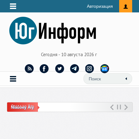
Авторизация
Сегодня - 10 августа 2026 г
Ñîáûòèÿ Äíÿ