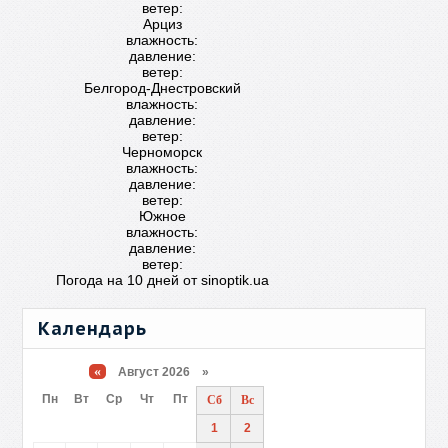
ветер:
Арциз
влажность:
давление:
ветер:
Белгород-Днестровский
влажность:
давление:
ветер:
Черноморск
влажность:
давление:
ветер:
Южное
влажность:
давление:
ветер:
Погода на 10 дней от
sinoptik.ua
Календарь
«
Август 2026 »
Пн
Вт
Ср
Чт
Пт
Сб
Вс
1
2