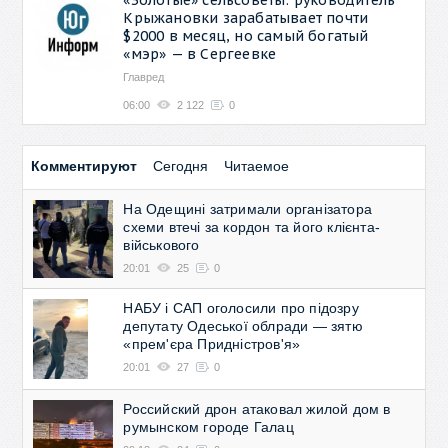
Крыжановки зарабатывает почти
$2000 в месяц, но самый богатый
«мэр» — в Сергеевке
Главред
06:00
2 122
0
Комментируют
Сегодня
Читаемое
На Одещині затримали організатора
схеми втечі за кордон та його клієнта-
військового
20:01
25
0
НАБУ і САП оголосили про підозру
депутату Одеської облради — зятю
«прем'єра Придністров'я»
20:01
27
0
Российский дрон атаковал жилой дом в
румынском городе Галац