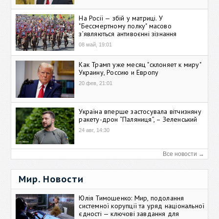
На Росії — збій у матриці. У
"Бессмертному полку" масово
зʼявляються антивоєнні зізнання
08 май, 19:01
Как Трамп уже месяц "склоняет к миру"
Украину, Россию и Европу
20 фев, 21:01
Україна вперше застосувала вітчизняну
ракету-дрон “Паляниця”, – Зеленський
24 авг, 14:30
Все новости →
Мир. Новости
Юлія Тимошенко: Мир, подолання
системної корупції та уряд національної
єдності — ключові завдання для