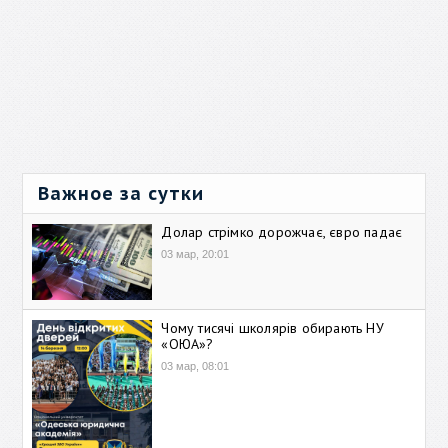
Важное за сутки
Долар стрімко дорожчає, євро падає
03 мар, 20:01
Чому тисячі школярів обирають НУ
«ОЮА»?
03 мар, 08:01