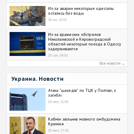
Из-за аварии некоторые одесситы
остались без воды
20 окт, 15:01
Из-за вражеских обстрелов
Николаевской и Кировоградской
областей некоторые поезда в Одессу
задерживаются
25 сен, 09:01
Все новости →
Украина. Новости
Атака “шахедів” по ТЦК у Полтаві, є
загиблі
03 июл, 11:55
Кабмін звільнив мовного омбудсмена
Креміня
02 июл, 17:25