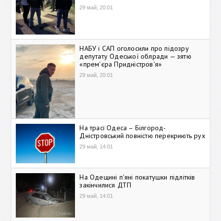
29 май, 20:01
НАБУ і САП оголосили про підозру
депутату Одеської облради — зятю
«прем'єра Придністров'я»
29 май, 20:01
На трасі Одеса – Білгород-
Дністровський повністю перекриють рух
29 май, 14:01
На Одещині п'яні покатушки підлітків
закінчилися ДТП
29 май, 14:01