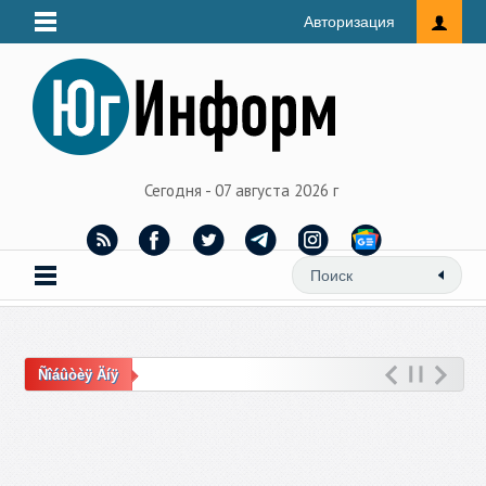
Авторизация
Сегодня - 07 августа 2026 г
Ñîáûòèÿ Äíÿ