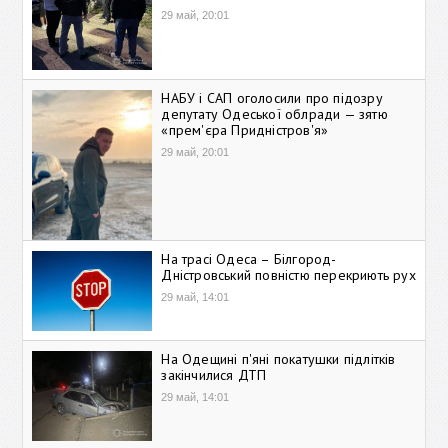
29 май, 20:01
НАБУ і САП оголосили про підозру
депутату Одеської облради — зятю
«прем'єра Придністров'я»
29 май, 20:01
На трасі Одеса – Білгород-
Дністровський повністю перекриють рух
29 май, 14:01
На Одещині п'яні покатушки підлітків
закінчилися ДТП
29 май, 14:01