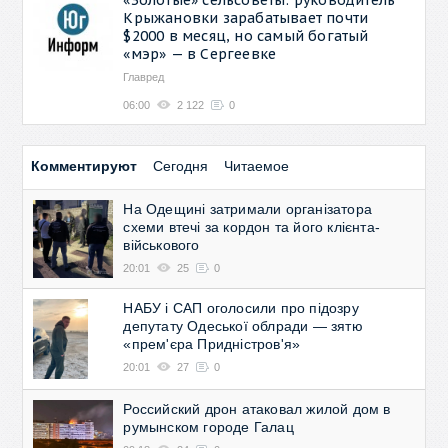
Крыжановки зарабатывает почти
$2000 в месяц, но самый богатый
«мэр» — в Сергеевке
Главред
06:00
2 122
0
Комментируют
Сегодня
Читаемое
На Одещині затримали організатора
схеми втечі за кордон та його клієнта-
військового
20:01
25
0
НАБУ і САП оголосили про підозру
депутату Одеської облради — зятю
«прем'єра Придністров'я»
20:01
27
0
Российский дрон атаковал жилой дом в
румынском городе Галац