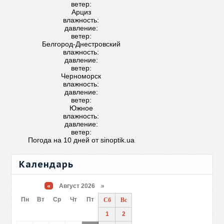
ветер:
Арциз
влажность:
давление:
ветер:
Белгород-Днестровский
влажность:
давление:
ветер:
Черноморск
влажность:
давление:
ветер:
Южное
влажность:
давление:
ветер:
Погода на 10 дней от
sinoptik.ua
Календарь
«
Август 2026 »
Пн
Вт
Ср
Чт
Пт
Сб
Вс
1
2