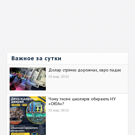
Важное за сутки
Долар стрімко дорожчає, євро падає
03 мар, 20:01
Чому тисячі школярів обирають НУ
«ОЮА»?
03 мар, 08:01