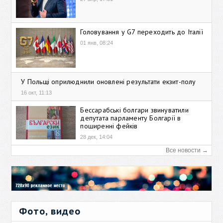
Головування у G7 переходить до Італії
01 янв, 08:24
У Польщі оприлюднили оновлені результати екзит-полу
16 окт, 11:13
Бессарабські болгари звинуватили
депутата парламенту Болгарії в
поширенні фейків
28 дек, 14:04
Все новости →
Фото, видео