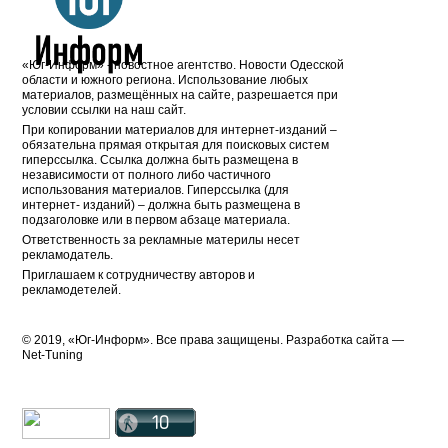
«Юг-Информ» - новостное агентство. Новости Одесской
области и южного региона. Использование любых
материалов, размещённых на сайте, разрешается при
условии ссылки на наш сайт.
При копировании материалов для интернет-изданий –
обязательна прямая открытая для поисковых систем
гиперссылка. Ссылка должна быть размещена в
независимости от полного либо частичного
использования материалов. Гиперссылка (для
интернет- изданий) – должна быть размещена в
подзаголовке или в первом абзаце материала.
Ответственность за рекламные материлы несет
рекламодатель.
Приглашаем к сотрудничеству авторов и
рекламодетелей.
© 2019, «Юг-Информ». Все права защищены. Разработка cайта —
Net-Tuning