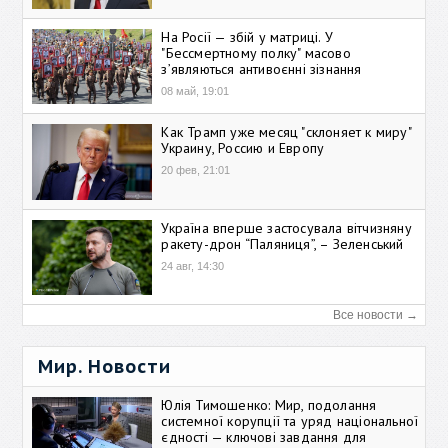
На Росії — збій у матриці. У
"Бессмертному полку" масово
зʼявляються антивоєнні зізнання
08 май, 19:01
Как Трамп уже месяц "склоняет к миру"
Украину, Россию и Европу
20 фев, 21:01
Україна вперше застосувала вітчизняну
ракету-дрон “Паляниця”, – Зеленський
24 авг, 14:30
Все новости →
Мир. Новости
Юлія Тимошенко: Мир, подолання
системної корупції та уряд національної
єдності — ключові завдання для