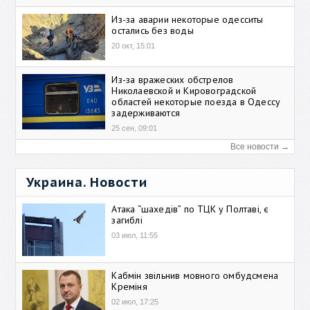
Из-за аварии некоторые одесситы
остались без воды
20 окт, 15:01
Из-за вражеских обстрелов
Николаевской и Кировоградской
областей некоторые поезда в Одессу
задерживаются
25 сен, 09:01
Все новости →
Украина. Новости
Атака “шахедів” по ТЦК у Полтаві, є
загиблі
03 июл, 11:55
Кабмін звільнив мовного омбудсмена
Креміня
02 июл, 17:25