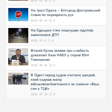
09:18
24
0
На трасі Одеса – Білгород-Дністровський
повністю перекриють рух
14:01
14
0
На Одещині п'яні покатушки підлітків
закінчилися ДТП
14:01
6
0
Віталій Кулик заявив про слабкість
доказової бази НАБУ у справі Юлії
Тимошенко
18:01
26
0
В Одесі перед судом постане шахрай,
який ошукав матір
військовозобов'язаного за схемою «Ваш
син у ТЦК»
18:01
29
0