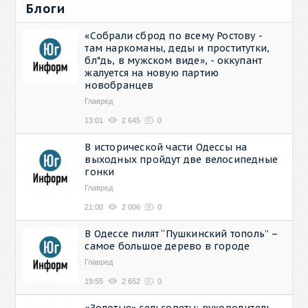
Блоги
«Собрали сброд по всему Ростову -
там наркоманы, деды и проститутки,
бл*дь, в мужском виде», - оккупант
жалуется на новую партию
новобранцев
Главред
13:01
2 645
0
В исторической части Одессы на
выходных пройдут две велосипедные
гонки
Главред
21:00
2 006
0
В Одессе пилят “Пушкинский тополь” –
самое большое дерево в городе
Главред
19:55
2 652
0
«Золотые» сельсоветы: руководитель