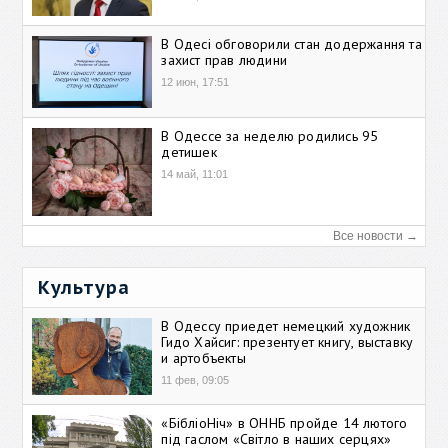
В Одесі обговорили стан додержання та
захист прав людини
12 июн, 17:51
В Одессе за неделю родились 95
детишек
14 май, 11:01
Все новости →
Культура
В Одессу приедет немецкий художник
Гидо Хайсиг: презентует книгу, выставку
и артобъекты
11 фев, 09:05
«БібліоНіч» в ОННБ пройде 14 лютого
під гаслом «Світло в наших серцях»