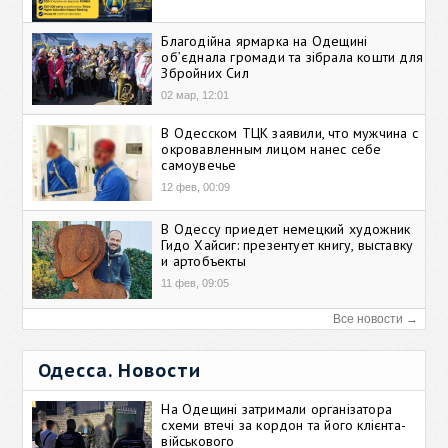
Благодійна ярмарка на Одещині
об’єднала громади та зібрала кошти для
Збройних Сил
02 мар, 12:01
В Одесском ТЦК заявили, что мужчина с
окровавленным лицом нанес себе
самоувечье
12 фев, 00:09
В Одессу приедет немецкий художник
Гидо Хайсиг: презентует книгу, выставку
и артобъекты
11 фев, 09:05
Все новости →
Одесса. Новости
На Одещині затримали організатора
схеми втечі за кордон та його клієнта-
військового