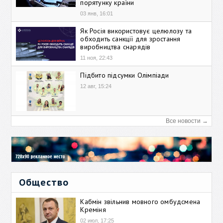
порятунку країни
03 янв, 16:01
Як Росія використовує целюлозу та
обходить санкції для зростання
виробництва снарядів
11 ноя, 22:43
Підбито підсумки Олімпіади
12 авг, 15:24
Все новости →
Общество
Кабмін звільнив мовного омбудсмена
Креміня
02 июл, 17:25