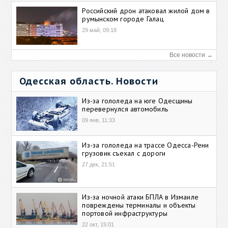
Российский дрон атаковал жилой дом в
румынском городе Галац
29 май, 09:18
Все новости →
Одесская область. Новости
Из-за гололеда на юге Одесщины
перевернулся автомобиль
09 янв, 11:33
Из-за гололеда на трассе Одесса-Рени
грузовик съехал с дороги
27 дек, 21:51
Из-за ночной атаки БПЛА в Измаиле
повреждены терминалы и объекты
портовой инфраструктуры
22 окт, 15:01