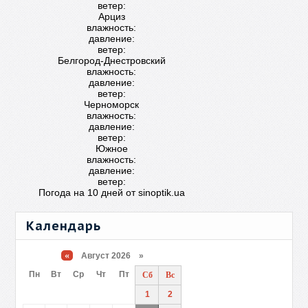
ветер:
Арциз
влажность:
давление:
ветер:
Белгород-Днестровский
влажность:
давление:
ветер:
Черноморск
влажность:
давление:
ветер:
Южное
влажность:
давление:
ветер:
Погода на 10 дней от
sinoptik.ua
Календарь
«
Август 2026 »
Пн
Вт
Ср
Чт
Пт
Сб
Вс
1
2