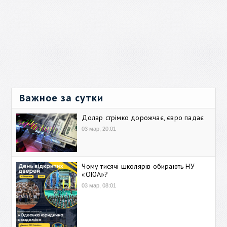
Важное за сутки
Долар стрімко дорожчає, євро падає
03 мар, 20:01
Чому тисячі школярів обирають НУ
«ОЮА»?
03 мар, 08:01