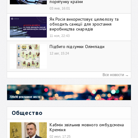
порятунку країни
03 янв, 16:01
Як Росія використовує целюлозу та
обходить санкції для зростання
виробництва снарядів
11 ноя, 22:43
Підбито підсумки Олімпіади
12 авг, 15:24
Все новости →
Общество
Кабмін звільнив мовного омбудсмена
Креміня
02 июл, 17:25