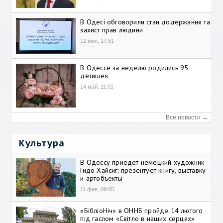
В Одесі обговорили стан додержання та
захист прав людини
12 июн, 17:51
В Одессе за неделю родились 95
детишек
14 май, 11:01
Все новости →
Культура
В Одессу приедет немецкий художник
Гидо Хайсиг: презентует книгу, выставку
и артобъекты
11 фев, 09:05
«БібліоНіч» в ОННБ пройде 14 лютого
під гаслом «Світло в наших серцях»