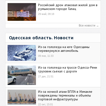
Российский дрон атаковал жилой дом в
румынском городе Галац
29 май, 09:18
Все новости →
Одесская область. Новости
Из-за гололеда на юге Одесщины
перевернулся автомобиль
09 янв, 11:33
Из-за гололеда на трассе Одесса-Рени
грузовик съехал с дороги
27 дек, 21:51
Из-за ночной атаки БПЛА в Измаиле
повреждены терминалы и объекты
портовой инфраструктуры
22 окт, 15:01