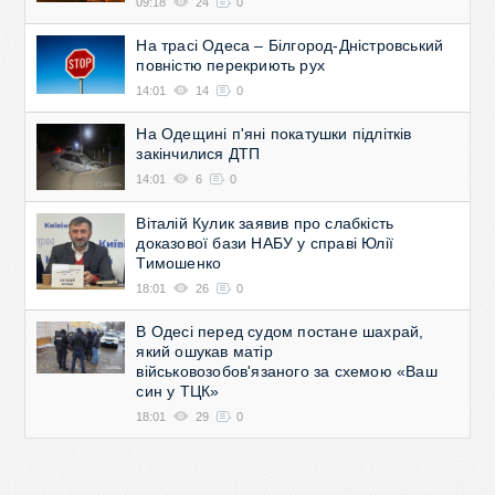
09:18
24
0
На трасі Одеса – Білгород-Дністровський
повністю перекриють рух
14:01
14
0
На Одещині п'яні покатушки підлітків
закінчилися ДТП
14:01
6
0
Віталій Кулик заявив про слабкість
доказової бази НАБУ у справі Юлії
Тимошенко
18:01
26
0
В Одесі перед судом постане шахрай,
який ошукав матір
військовозобов'язаного за схемою «Ваш
син у ТЦК»
18:01
29
0