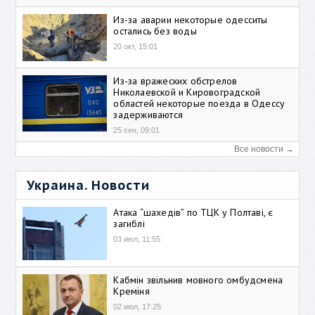
Из-за аварии некоторые одесситы
остались без воды
20 окт, 15:01
Из-за вражеских обстрелов
Николаевской и Кировоградской
областей некоторые поезда в Одессу
задерживаются
25 сен, 09:01
Все новости →
Украина. Новости
Атака “шахедів” по ТЦК у Полтаві, є
загиблі
03 июл, 11:55
Кабмін звільнив мовного омбудсмена
Креміня
02 июл, 17:25