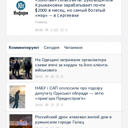
Крыжановки зарабатывает почти
$2000 в месяц, но самый богатый
«мэр» — в Сергеевке
Главред
06:00
2 122
0
Комментируют
Сегодня
Читаемое
На Одещині затримали організатора
схеми втечі за кордон та його клієнта-
військового
20:01
25
0
НАБУ і САП оголосили про підозру
депутату Одеської облради — зятю
«прем'єра Придністров'я»
20:01
27
0
Российский дрон атаковал жилой дом в
румынском городе Галац