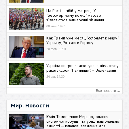
На Росії — збій у матриці. У
"Бессмертному полку" масово
зʼявляються антивоєнні зізнання
08 май, 19:01
Как Трамп уже месяц "склоняет к миру"
Украину, Россию и Европу
20 фев, 21:01
Україна вперше застосувала вітчизняну
ракету-дрон “Паляниця”, – Зеленський
24 авг, 14:30
Все новости →
Мир. Новости
Юлія Тимошенко: Мир, подолання
системної корупції та уряд національної
єдності — ключові завдання для