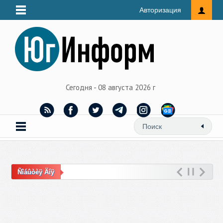
Авторизация
Сегодня - 08 августа 2026 г
Ñîáûòèÿ Äíÿ