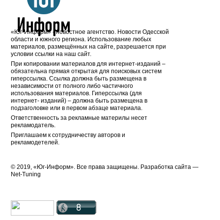
«Юг-Информ» - новостное агентство. Новости Одесской
области и южного региона. Использование любых
материалов, размещённых на сайте, разрешается при
условии ссылки на наш сайт.
При копировании материалов для интернет-изданий –
обязательна прямая открытая для поисковых систем
гиперссылка. Ссылка должна быть размещена в
независимости от полного либо частичного
использования материалов. Гиперссылка (для
интернет- изданий) – должна быть размещена в
подзаголовке или в первом абзаце материала.
Ответственность за рекламные материлы несет
рекламодатель.
Приглашаем к сотрудничеству авторов и
рекламодетелей.
© 2019, «Юг-Информ». Все права защищены. Разработка cайта —
Net-Tuning