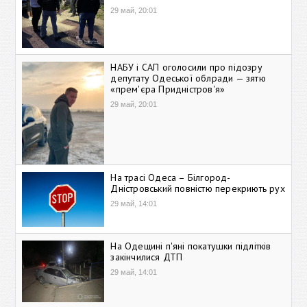
29 май, 20:01
НАБУ і САП оголосили про підозру
депутату Одеської облради — зятю
«прем'єра Придністров'я»
29 май, 20:01
На трасі Одеса – Білгород-
Дністровський повністю перекриють рух
29 май, 14:01
На Одещині п'яні покатушки підлітків
закінчилися ДТП
29 май, 14:01