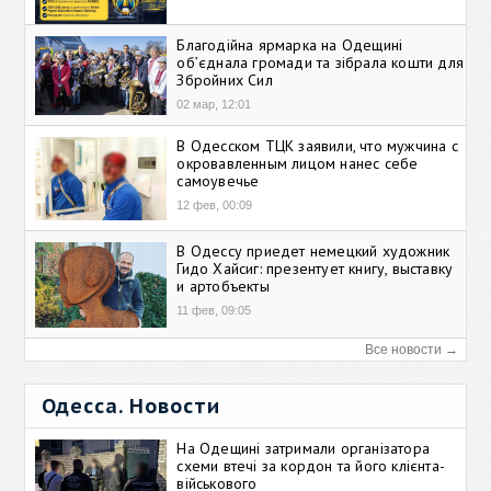
Благодійна ярмарка на Одещині
об’єднала громади та зібрала кошти для
Збройних Сил
02 мар, 12:01
В Одесском ТЦК заявили, что мужчина с
окровавленным лицом нанес себе
самоувечье
12 фев, 00:09
В Одессу приедет немецкий художник
Гидо Хайсиг: презентует книгу, выставку
и артобъекты
11 фев, 09:05
Все новости →
Одесса. Новости
На Одещині затримали організатора
схеми втечі за кордон та його клієнта-
військового