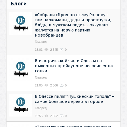
Блоги
«Собрали сброд по всему Ростову -
там наркоманы, деды и проститутки,
бл*дь, в мужском виде», - оккупант
жалуется на новую партию
новобранцев
Главред
13:01
2 645
0
В исторической части Одессы на
выходных пройдут две велосипедные
гонки
Главред
21:00
2 006
0
В Одессе пилят “Пушкинский тополь” –
самое большое дерево в городе
Главред
19:55
2 652
0
«Золотые» сельсоветы: руководитель