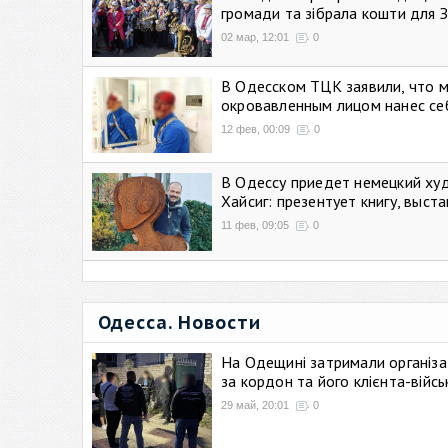
громади та зібрала кошти для 
02 мар, 12:01
0
В Одесском ТЦК заявили, что 
окровавленным лицом нанес се
12 фев, 00:09
0
В Одессу приедет немецкий ху
Хайсиг: презентует книгу, выст
11 фев, 09:05
0
Одесса. Новости
На Одещині затримали організа
за кордон та його клієнта-війс
29 май, 20:01
0