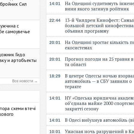
На Одещині судитимуть інжене
Збройних Сил
14:01
вини якого загинув робітник
13-й Чилдрен Кинофест: Самы
22:44
большой детский кинофестива
мужчина с
объявил программу
бе самоувечье
На Одещині зростає кількість 
20:01
екосистемах
дожник Гидо
Прогноз погоди на 25 травня в
20:01
авку и артобъекты
та області
В центре Одессы ночью взорва
18:29
автомобиль — в СБУ заявили о
Все новости →
теракте
НУ «Одеська юридична академ
14:01
об’єднала майже 2000 спортсме
тора схеми втечі
закритті сезону
ькового
В Одесі вибухнув автомобіль (
14:01
Ужасная ночь разрушений в Ки
10:01