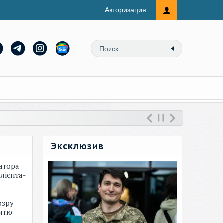
Авторизация
Эксклюзив
атора
лієнта-
озру
зятю