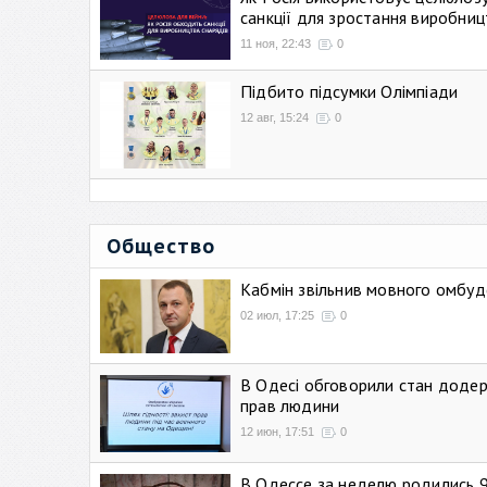
санкції для зростання виробниц
11 ноя, 22:43
0
Підбито підсумки Олімпіади
12 авг, 15:24
0
Общество
Кабмін звільнив мовного омбуд
02 июл, 17:25
0
В Одесі обговорили стан додер
прав людини
12 июн, 17:51
0
В Одессе за неделю родились 