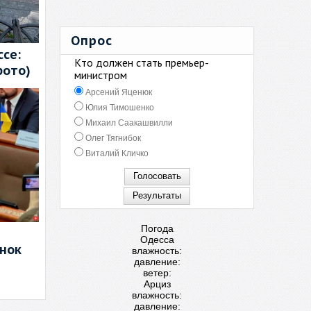
Опрос
се:
Кто должен стать премьер-
фото)
министром
Арсений Яценюк
Юлия Тимошенко
Михаил Саакашвилли
Олег Тягнибок
Виталий Кличко
Погода
Одесса
енок
влажность:
давление:
ветер:
Арциз
влажность:
давление: