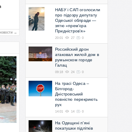
а
НАБУ і САП оголосили
в
про підозру депутату
Одеської облради —
зятю «прем'єра
Придністров'я»
новости →
20:01
27
0
Российский дрон
атаковал жилой дом в
румынском городе
Галац
09:18
24
0
На трасі Одеса –
Білгород-
Дністровський
повністю перекриють
рух
14:01
14
0
На Одещині п'яні
покатушки підлітків