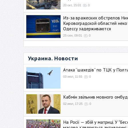
20 окт, 15:01
0
Из-за вражеских обстрелов Ни
Кировоградской областей неко
Одессу задерживаются
25 сен, 09:01
0
Украина. Новости
Атака “шахедів” по ТЦК у Полтав
03 июл, 11:55
0
Кабмін звільнив мовного омбуд
02 июл, 17:25
0
На Росії — збій у матриці. У "Б
масово зʼявляються антивоєнні 