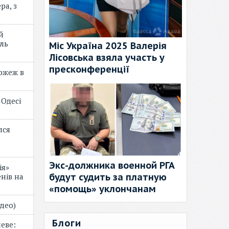
ра, з
й
ль
Міс Україна 2025 Валерія
Лісовська взяла участь у
пресконференції
пожеж в
 Одесі
лся
Экс-должника военной РГА
ія»
будут судить за платную
нів на
«помощь» уклончанам
відео)
Блоги
еве: