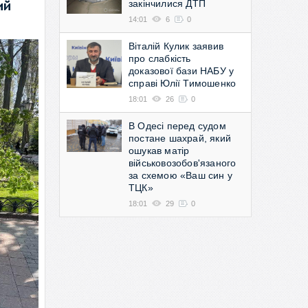
закінчилися ДТП
ий
14:01
6
0
Віталій Кулик заявив
про слабкість
доказової бази НАБУ у
справі Юлії Тимошенко
18:01
26
0
В Одесі перед судом
постане шахрай, який
ошукав матір
військовозобов'язаного
за схемою «Ваш син у
ТЦК»
18:01
29
0