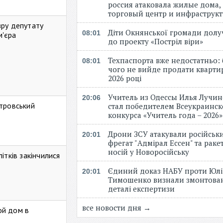
россия атаковала жилые дома,
торговый центр и инфраструк
зру депутату
Діти Окнянської громади дол
08:01
м'єра
до проекту «Постріл віри»
Техпаспорта вже недостатньо: 
08:01
чого не вийде продати кварти
2026 році
Учитель из Одессы Илья Лучи
20:06
стровський
стал победителем Всеукраинск
конкурса «Учитель года – 2026
Дрони ЗСУ атакували російськ
20:01
фрегат "Адмірал Ессен" та рак
носій у Новоросійську
ітків закінчилися
Єдиний доказ НАБУ проти Юлі
20:01
Тимошенко визнали змонтова
деталі експертизи
все новости дня →
ой дом в