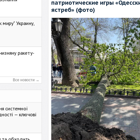
патриотические игры «Одесск
ястреб» (фото)
к миру" Украину,
чизняну ракету-
Все новости →
ня системної
дності — ключові
у та обходить