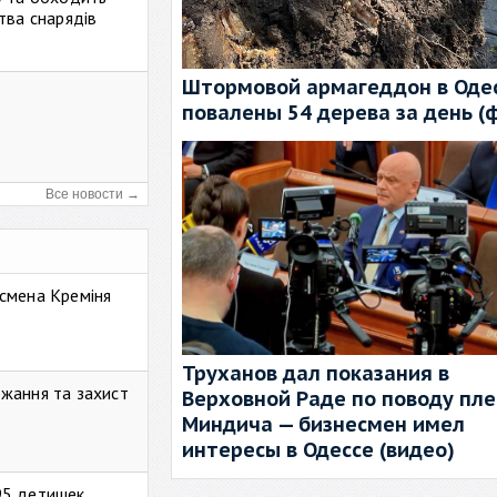
тва снарядів
Штормовой армагеддон в Одес
повалены 54 дерева за день (
Все новости →
смена Креміня
Труханов дал показания в
жання та захист
Верховной Раде по поводу пл
Миндича — бизнесмен имел
интересы в Одессе (видео)
95 детишек