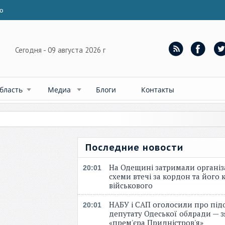
ю
Сегодня - 09 августа 2026 г
бласть
Медиа
Блоги
Контакты
Последние новости
На Одещині затримали організ
20:01
схеми втечі за кордон та його к
військового
НАБУ і САП оголосили про під
20:01
депутату Одеської облради — 
«прем'єра Придністров'я»