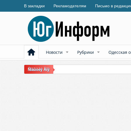
В закладки
Рекламодателям
Письмо в редакци
Новости
Рубрики
Одесская о
Ñîáûòèÿ Äíÿ