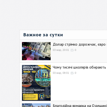
Важное за сутки
Долар стрімко дорожчає, євро
03 мар, 20:01
0
Чому тисячі школярів обирают
03 мар, 08:01
0
Благодійна ярмарка на Одещині