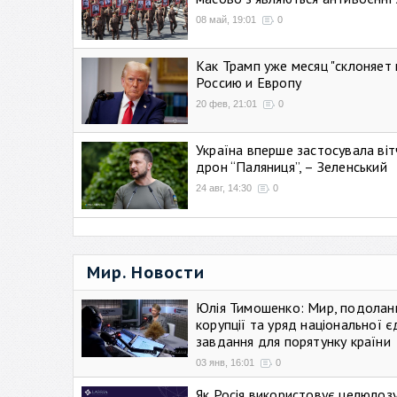
08 май, 19:01
0
Как Трамп уже месяц "склоняет 
Россию и Европу
20 фев, 21:01
0
Україна вперше застосувала віт
дрон “Паляниця”, – Зеленський
24 авг, 14:30
0
Мир. Новости
Юлія Тимошенко: Мир, подолан
корупції та уряд національної є
завдання для порятунку країни
03 янв, 16:01
0
Як Росія використовує целюлоз