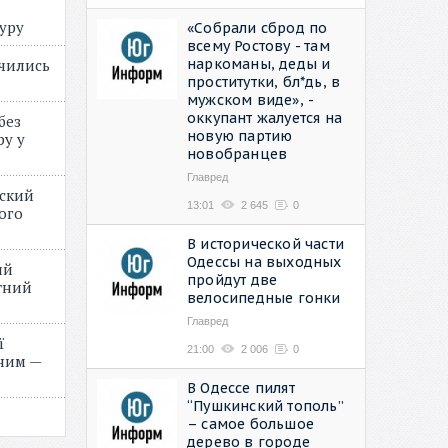
туру
«Собрали сброд по
всему Ростову - там
наркоманы, деды и
учились
проститутки, бл*дь, в
мужском виде», -
оккупант жалуется на
без
новую партию
ру у
новобранцев
Главред
нский
13:01
2 645
0
ого
»
В исторической части
Одессы на выходных
ий
пройдут две
етний
велосипедные гонки
Главред
ї
21:00
2 006
0
ним —
В Одессе пилят
“Пушкинский тополь”
– самое большое
дерево в городе