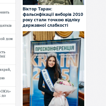
Віктор Таран:
риють
фальсифікації виборів 2010
року стали точкою відліку
державної слабкості
длітків
лой дом
ість
лії
ахрай,
мою
 «ОЮА»
 до