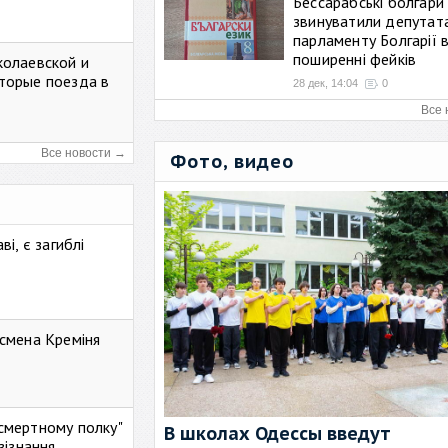
Бессарабські болгари
звинуватили депутат
парламенту Болгарії 
поширенні фейків
колаевской и
торые поезда в
28 дек, 14:04
0
Все 
Все новости →
Фото, видео
і, є загиблі
смена Креміня
ессмертному полку"
В школах Одессы введут
зізнання