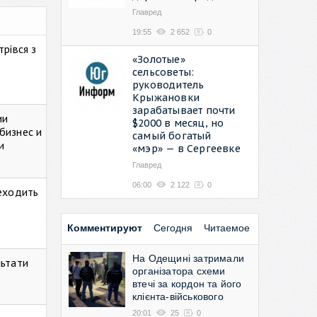
Главред
19:55
2 652
0
рівся з
«Золотые»
сельсоветы:
руководитель
Крыжановки
зарабатывает почти
ии
$2000 в месяц, но
бизнес и
самый богатый
и
«мэр» — в Сергеевке
Главред
06:00
2 122
0
реходить
Комментируют
Сегодня
Читаемое
На Одещині затримали
льтати
організатора схеми
втечі за кордон та його
клієнта-військового
20:01
25
0