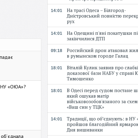
На трасі Одеса – Білгород-
14:01
Дністровський повністю перек
рух
На Одещині п'яні покатушки пі
14:01
закінчилися ДТП
Российский дрон атаковал жи
09:18
в румынском городе Галац
 падає
Віталій Кулик заявив про слабк
18:01
доказової бази НАБУ у справі Ю
Тимошенко
ь НУ «ОЮА»?
В Одесі перед судом постане ш
18:01
який ошукав матір
військовозобов'язаного за схе
«Ваш син у ТЦК»
Традиції, що об’єднують: в НУ
14:01
пройшов благодійний ярмарок
Дня вишиванки
 об’єднала