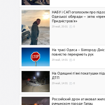
НАБУ і САП оголосили про підо
Одеської облради — зятю «пре
Придністров'я»
29 май, 20:01
0
На трасі Одеса – Білгород-Дні
повністю перекриють рух
29 май, 14:01
0
На Одещині п'яні покатушки підл
ДТП
29 май, 14:01
0
Российский дрон атаковал жил
румынском городе Галац