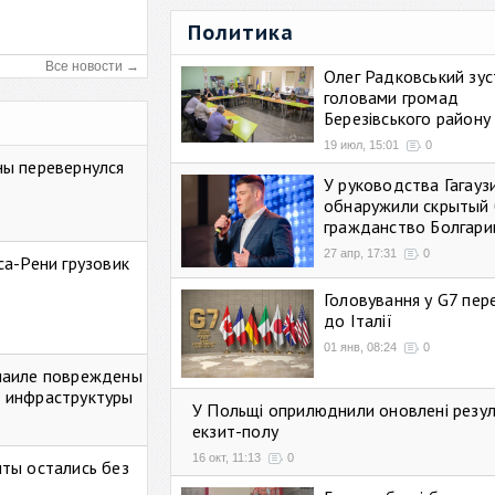
Политика
Все новости →
Олег Радковський зуст
головами громад
Березівського району
19 июл, 15:01
0
ны перевернулся
У руководства Гагауз
обнаружили скрытый 
гражданство Болгари
27 апр, 17:31
0
са-Рени грузовик
Головування у G7 пе
до Італії
01 янв, 08:24
0
маиле повреждены
 инфраструктуры
У Польщі оприлюднили оновлені резу
екзит-полу
16 окт, 11:13
0
ты остались без