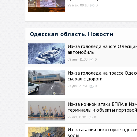
29 май, 09:18
0
Одесская область. Новости
Из-за гололеда на юге Одесщи
автомобиль
09 янв, 11:33
0
Из-за гололеда на трассе Одес
съехал с дороги
27 дек, 21:51
0
Из-за ночной атаки БПЛА в Из
терминалы и объекты портовой
22 окт, 15:01
0
Из-за аварии некоторые одесси
воды