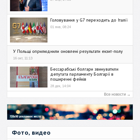
Головування у G7 переходить до Італії
01 янв, 08:24
У Польщі оприлюднили оновлені результати екзит-полу
16 окт, 11:13
Бессарабські болгари звинуватили
депутата парламенту Болгарії в
поширенні фейків
28 дек, 14:04
Все новости →
Фото, видео