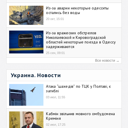
Из-за аварии некоторые одесситы
остались без воды
20 окт, 15:01
Из-за вражеских обстрелов
Николаевской и Кировоградской
областей некоторые поезда в Одессу
задерживаются
25 сен, 09:01
Все новости →
Украина. Новости
Атака “шахедів” по ТЦК у Полтаві, є
загиблі
03 июл, 11:55
Кабмін звільнив мовного омбудсмена
Креміня
02 июл, 17:25