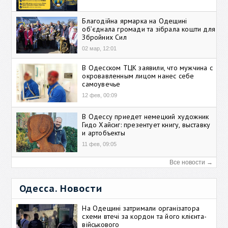
Благодійна ярмарка на Одещині
об’єднала громади та зібрала кошти для
Збройних Сил
02 мар, 12:01
В Одесском ТЦК заявили, что мужчина с
окровавленным лицом нанес себе
самоувечье
12 фев, 00:09
В Одессу приедет немецкий художник
Гидо Хайсиг: презентует книгу, выставку
и артобъекты
11 фев, 09:05
Все новости →
Одесса. Новости
На Одещині затримали організатора
схеми втечі за кордон та його клієнта-
військового