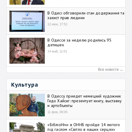
В Одесі обговорили стан додержання та
захист прав людини
12 июн, 17:51
В Одессе за неделю родились 95
детишек
14 май, 11:01
Все новости →
Культура
В Одессу приедет немецкий художник
Гидо Хайсиг: презентует книгу, выставку
и артобъекты
11 фев, 09:05
«БібліоНіч» в ОННБ пройде 14 лютого
під гаслом «Світло в наших серцях»