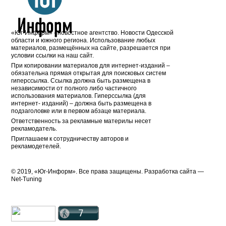
«Юг-Информ» - новостное агентство. Новости Одесской
области и южного региона. Использование любых
материалов, размещённых на сайте, разрешается при
условии ссылки на наш сайт.
При копировании материалов для интернет-изданий –
обязательна прямая открытая для поисковых систем
гиперссылка. Ссылка должна быть размещена в
независимости от полного либо частичного
использования материалов. Гиперссылка (для
интернет- изданий) – должна быть размещена в
подзаголовке или в первом абзаце материала.
Ответственность за рекламные материлы несет
рекламодатель.
Приглашаем к сотрудничеству авторов и
рекламодетелей.
© 2019, «Юг-Информ». Все права защищены. Разработка cайта —
Net-Tuning