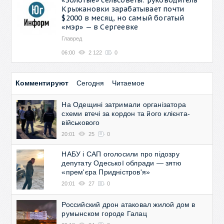
Крыжановки зарабатывает почти
$2000 в месяц, но самый богатый
«мэр» — в Сергеевке
Главред
06:00
2 122
0
Комментируют
Сегодня
Читаемое
На Одещині затримали організатора
схеми втечі за кордон та його клієнта-
військового
20:01
25
0
НАБУ і САП оголосили про підозру
депутату Одеської облради — зятю
«прем'єра Придністров'я»
20:01
27
0
Российский дрон атаковал жилой дом в
румынском городе Галац