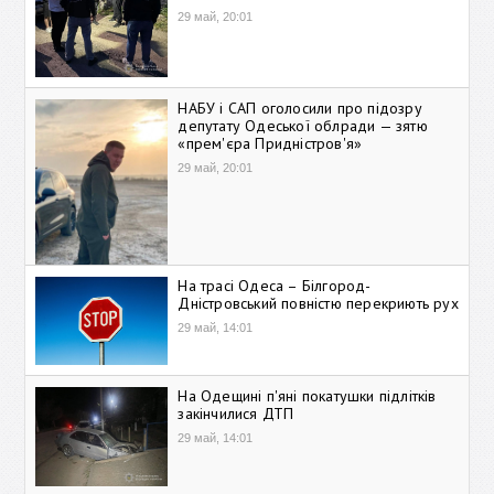
29 май, 20:01
НАБУ і САП оголосили про підозру
депутату Одеської облради — зятю
«прем'єра Придністров'я»
29 май, 20:01
На трасі Одеса – Білгород-
Дністровський повністю перекриють рух
29 май, 14:01
На Одещині п'яні покатушки підлітків
закінчилися ДТП
29 май, 14:01