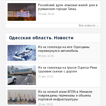
Российский дрон атаковал жилой дом в
румынском городе Галац
29 май, 09:18
Все новости →
Одесская область. Новости
Из-за гололеда на юге Одесщины
перевернулся автомобиль
09 янв, 11:33
Из-за гололеда на трассе Одесса-Рени
грузовик съехал с дороги
27 дек, 21:51
Из-за ночной атаки БПЛА в Измаиле
повреждены терминалы и объекты
портовой инфраструктуры
22 окт, 15:01