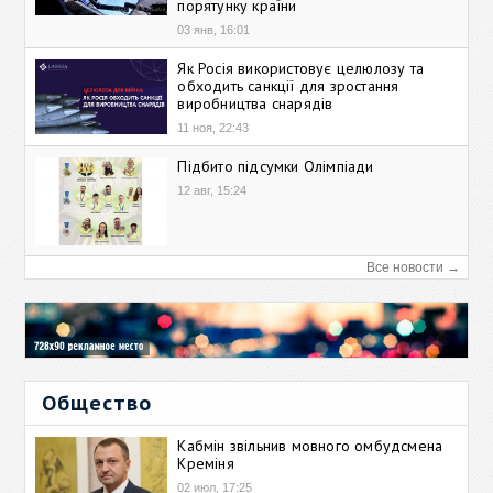
порятунку країни
03 янв, 16:01
Як Росія використовує целюлозу та
обходить санкції для зростання
виробництва снарядів
11 ноя, 22:43
Підбито підсумки Олімпіади
12 авг, 15:24
Все новости →
Общество
Кабмін звільнив мовного омбудсмена
Креміня
02 июл, 17:25