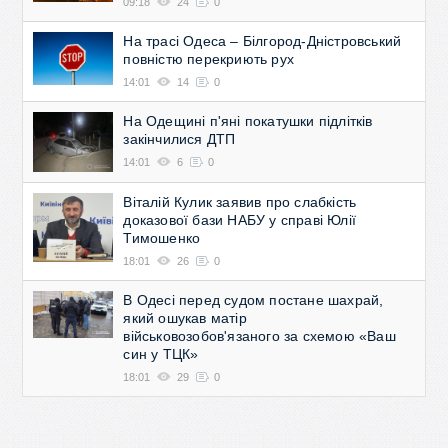
09:18
24
0
На трасі Одеса – Білгород-Дністровський
повністю перекриють рух
14:01
14
0
На Одещині п'яні покатушки підлітків
закінчилися ДТП
14:01
6
0
Віталій Кулик заявив про слабкість
доказової бази НАБУ у справі Юлії
Тимошенко
18:01
26
0
В Одесі перед судом постане шахрай,
який ошукав матір
військовозобов'язаного за схемою «Ваш
син у ТЦК»
18:01
29
0