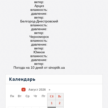
ветер:
Арциз
влажность:
давление:
ветер:
Белгород-Днестровский
влажность:
давление:
ветер:
Черноморск
влажность:
давление:
ветер:
Южное
влажность:
давление:
ветер:
Погода на 10 дней от
sinoptik.ua
Календарь
«
Август 2026 »
Пн
Вт
Ср
Чт
Пт
Сб
Вс
1
2