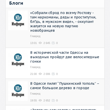
Блоги
«Собрали сброд по всему Ростову -
там наркоманы, деды и проститутки,
бл*дь, в мужском виде», - оккупант
жалуется на новую партию
новобранцев
Главред
13:01
2 645
0
В исторической части Одессы на
выходных пройдут две велосипедные
гонки
Главред
21:00
2 006
0
В Одессе пилят “Пушкинский тополь” –
самое большое дерево в городе
Главред
19:55
2 652
0
«Золотые» сельсоветы: руководитель