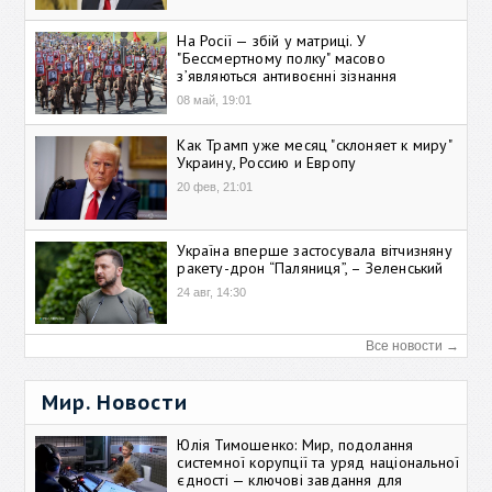
На Росії — збій у матриці. У
"Бессмертному полку" масово
зʼявляються антивоєнні зізнання
08 май, 19:01
Как Трамп уже месяц "склоняет к миру"
Украину, Россию и Европу
20 фев, 21:01
Україна вперше застосувала вітчизняну
ракету-дрон “Паляниця”, – Зеленський
24 авг, 14:30
Все новости →
Мир. Новости
Юлія Тимошенко: Мир, подолання
системної корупції та уряд національної
єдності — ключові завдання для