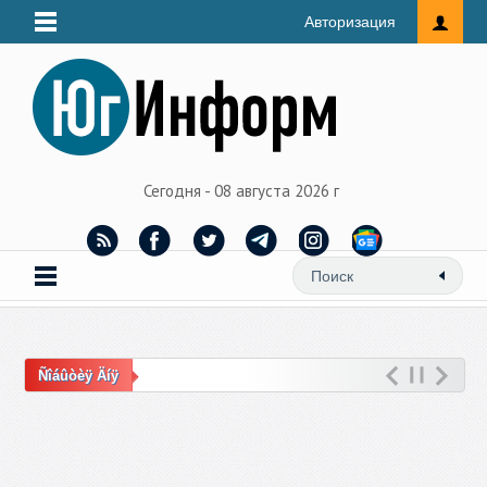
Авторизация
Сегодня - 08 августа 2026 г
Ñîáûòèÿ Äíÿ