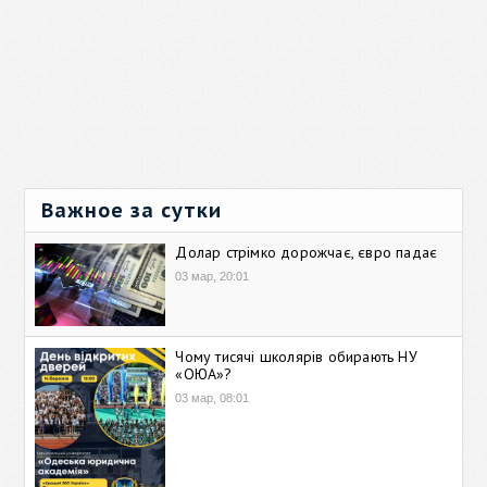
Важное за сутки
Долар стрімко дорожчає, євро падає
03 мар, 20:01
Чому тисячі школярів обирають НУ
«ОЮА»?
03 мар, 08:01