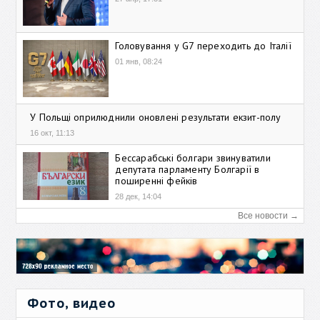
Головування у G7 переходить до Італії
01 янв, 08:24
У Польщі оприлюднили оновлені результати екзит-полу
16 окт, 11:13
Бессарабські болгари звинуватили
депутата парламенту Болгарії в
поширенні фейків
28 дек, 14:04
Все новости →
Фото, видео