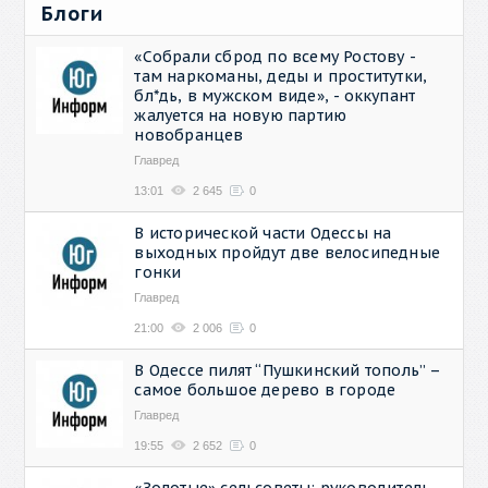
Блоги
«Собрали сброд по всему Ростову -
там наркоманы, деды и проститутки,
бл*дь, в мужском виде», - оккупант
жалуется на новую партию
новобранцев
Главред
13:01
2 645
0
В исторической части Одессы на
выходных пройдут две велосипедные
гонки
Главред
21:00
2 006
0
В Одессе пилят “Пушкинский тополь” –
самое большое дерево в городе
Главред
19:55
2 652
0
«Золотые» сельсоветы: руководитель