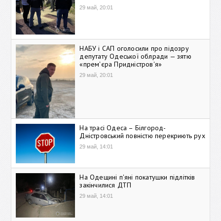
29 май, 20:01
НАБУ і САП оголосили про підозру
депутату Одеської облради — зятю
«прем'єра Придністров'я»
29 май, 20:01
На трасі Одеса – Білгород-
Дністровський повністю перекриють рух
29 май, 14:01
На Одещині п'яні покатушки підлітків
закінчилися ДТП
29 май, 14:01