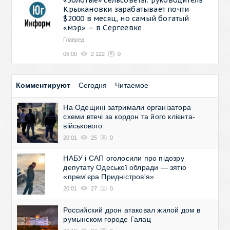
Крыжановки зарабатывает почти
$2000 в месяц, но самый богатый
«мэр» — в Сергеевке
Главред
06:00
2 122
0
Комментируют
Сегодня
Читаемое
На Одещині затримали організатора
схеми втечі за кордон та його клієнта-
військового
20:01
25
0
НАБУ і САП оголосили про підозру
депутату Одеської облради — зятю
«прем'єра Придністров'я»
20:01
27
0
Российский дрон атаковал жилой дом в
румынском городе Галац