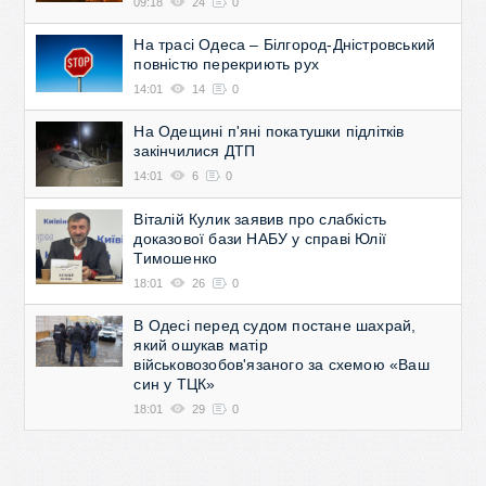
09:18
24
0
На трасі Одеса – Білгород-Дністровський
повністю перекриють рух
14:01
14
0
На Одещині п'яні покатушки підлітків
закінчилися ДТП
14:01
6
0
Віталій Кулик заявив про слабкість
доказової бази НАБУ у справі Юлії
Тимошенко
18:01
26
0
В Одесі перед судом постане шахрай,
який ошукав матір
військовозобов'язаного за схемою «Ваш
син у ТЦК»
18:01
29
0