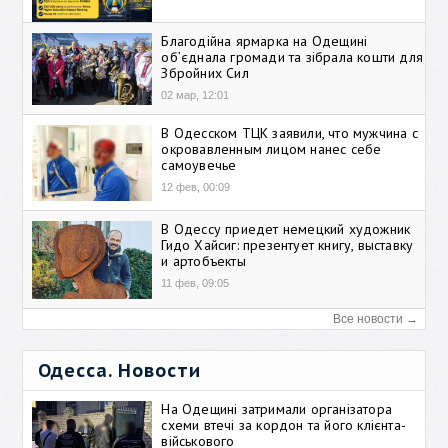
Благодійна ярмарка на Одещині
об’єднала громади та зібрала кошти для
Збройних Сил
02 мар, 12:01
В Одесском ТЦК заявили, что мужчина с
окровавленным лицом нанес себе
самоувечье
12 фев, 00:09
В Одессу приедет немецкий художник
Гидо Хайсиг: презентует книгу, выставку
и артобъекты
11 фев, 09:05
Все новости →
Одесса. Новости
На Одещині затримали організатора
схеми втечі за кордон та його клієнта-
військового