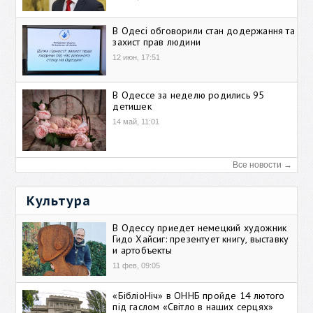
В Одесі обговорили стан додержання та
захист прав людини
12 июн, 17:51
В Одессе за неделю родились 95
детишек
14 май, 11:01
Все новости →
Культура
В Одессу приедет немецкий художник
Гидо Хайсиг: презентует книгу, выставку
и артобъекты
11 фев, 09:05
«БібліоНіч» в ОННБ пройде 14 лютого
під гаслом «Світло в наших серцях»