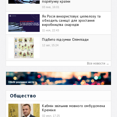
порятунку країни
03 янв, 16:01
Як Росія використовує целюлозу та
обходить санкції для зростання
виробництва снарядів
11 ноя, 22:43
Підбито підсумки Олімпіади
12 авг, 15:24
Все новости →
Общество
Кабмін звільнив мовного омбудсмена
Креміня
02 июл, 17:25