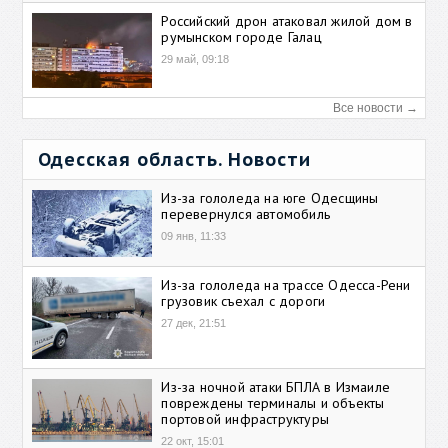
Российский дрон атаковал жилой дом в
румынском городе Галац
29 май, 09:18
Все новости →
Одесская область. Новости
Из-за гололеда на юге Одесщины
перевернулся автомобиль
09 янв, 11:33
Из-за гололеда на трассе Одесса-Рени
грузовик съехал с дороги
27 дек, 21:51
Из-за ночной атаки БПЛА в Измаиле
повреждены терминалы и объекты
портовой инфраструктуры
22 окт, 15:01