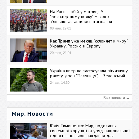
На Росії — збій у матриці. У
"Бессмертному полку" масово
зʼявляються антивоєнні зізнання
08 май, 19:01
Как Трамп уже месяц "склоняет к миру"
Украину, Россию и Европу
20 фев, 21:01
Україна вперше застосувала вітчизняну
ракету-дрон “Паляниця”, – Зеленський
24 авг, 14:30
Все новости →
Мир. Новости
Юлія Тимошенко: Мир, подолання
системної корупції та уряд національної
єдності — ключові завдання для