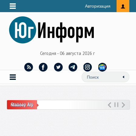
Авторизация
Сегодня - 06 августа 2026 г
Ñîáûòèÿ Äíÿ