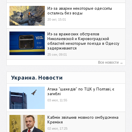
Из-за аварии некоторые одесситы
остались без воды
20 окт, 15:01
Из-за вражеских обстрелов
Николаевской и Кировоградской
областей некоторые поезда в Одессу
задерживаются
25 сен, 09:01
Все новости →
Украина. Новости
Атака “шахедів” по ТЦК у Полтаві, є
загиблі
03 июл, 11:55
Кабмін звільнив мовного омбудсмена
Креміня
02 июл, 17:25