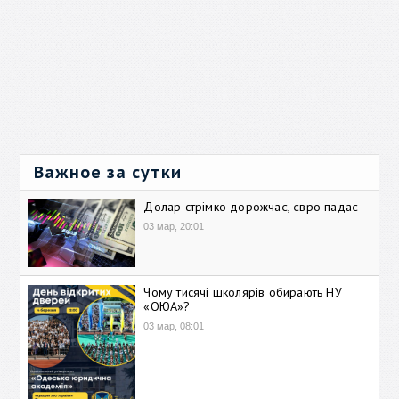
Важное за сутки
Долар стрімко дорожчає, євро падає
03 мар, 20:01
Чому тисячі школярів обирають НУ
«ОЮА»?
03 мар, 08:01