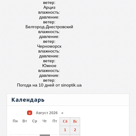
ветер:
Арциз
влажность:
давление:
ветер:
Белгород-Днестровский
влажность:
давление:
ветер:
Черноморск
влажность:
давление:
ветер:
Южное
влажность:
давление:
ветер:
Погода на 10 дней от
sinoptik.ua
Календарь
«
Август 2026 »
Пн
Вт
Ср
Чт
Пт
Сб
Вс
1
2