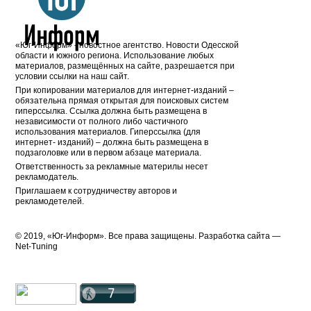
«Юг-Информ» - новостное агентство. Новости Одесской
области и южного региона. Использование любых
материалов, размещённых на сайте, разрешается при
условии ссылки на наш сайт.
При копировании материалов для интернет-изданий –
обязательна прямая открытая для поисковых систем
гиперссылка. Ссылка должна быть размещена в
независимости от полного либо частичного
использования материалов. Гиперссылка (для
интернет- изданий) – должна быть размещена в
подзаголовке или в первом абзаце материала.
Ответственность за рекламные материлы несет
рекламодатель.
Приглашаем к сотрудничеству авторов и
рекламодетелей.
© 2019, «Юг-Информ». Все права защищены. Разработка cайта —
Net-Tuning