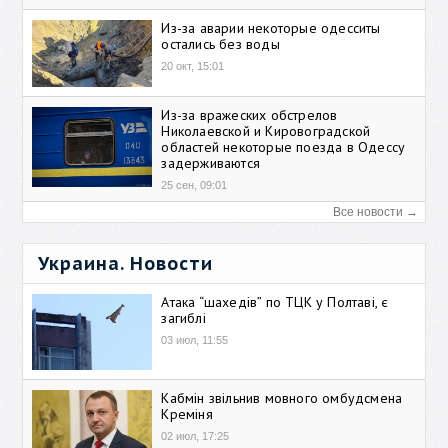
Из-за аварии некоторые одесситы
остались без воды
20 окт, 15:01
Из-за вражеских обстрелов
Николаевской и Кировоградской
областей некоторые поезда в Одессу
задерживаются
25 сен, 09:01
Все новости →
Украина. Новости
Атака “шахедів” по ТЦК у Полтаві, є
загиблі
03 июл, 11:55
Кабмін звільнив мовного омбудсмена
Креміня
02 июл, 17:25