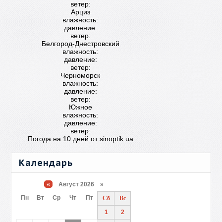
ветер:
Арциз
влажность:
давление:
ветер:
Белгород-Днестровский
влажность:
давление:
ветер:
Черноморск
влажность:
давление:
ветер:
Южное
влажность:
давление:
ветер:
Погода на 10 дней от
sinoptik.ua
Календарь
«
Август 2026 »
Пн
Вт
Ср
Чт
Пт
Сб
Вс
1
2