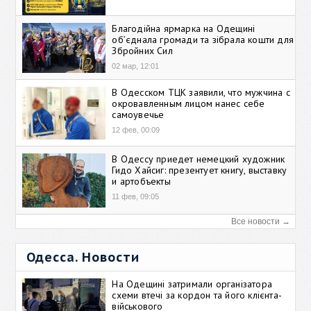
Благодійна ярмарка на Одещині
об’єднала громади та зібрала кошти для
Збройних Сил
02 мар, 12:01
В Одесском ТЦК заявили, что мужчина с
окровавленным лицом нанес себе
самоувечье
12 фев, 00:09
В Одессу приедет немецкий художник
Гидо Хайсиг: презентует книгу, выставку
и артобъекты
11 фев, 09:05
Все новости →
Одесса. Новости
На Одещині затримали організатора
схеми втечі за кордон та його клієнта-
військового