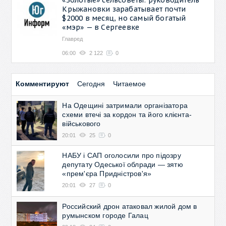
Крыжановки зарабатывает почти
$2000 в месяц, но самый богатый
«мэр» — в Сергеевке
Главред
06:00
2 122
0
Комментируют
Сегодня
Читаемое
На Одещині затримали організатора
схеми втечі за кордон та його клієнта-
військового
20:01
25
0
НАБУ і САП оголосили про підозру
депутату Одеської облради — зятю
«прем'єра Придністров'я»
20:01
27
0
Российский дрон атаковал жилой дом в
румынском городе Галац