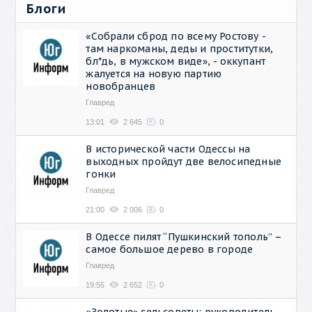
Блоги
«Собрали сброд по всему Ростову -
там наркоманы, деды и проститутки,
бл*дь, в мужском виде», - оккупант
жалуется на новую партию
новобранцев
Главред
13:01
2 645
0
В исторической части Одессы на
выходных пройдут две велосипедные
гонки
Главред
21:00
2 006
0
В Одессе пилят “Пушкинский тополь” –
самое большое дерево в городе
Главред
19:55
2 652
0
«Золотые» сельсоветы: руководитель