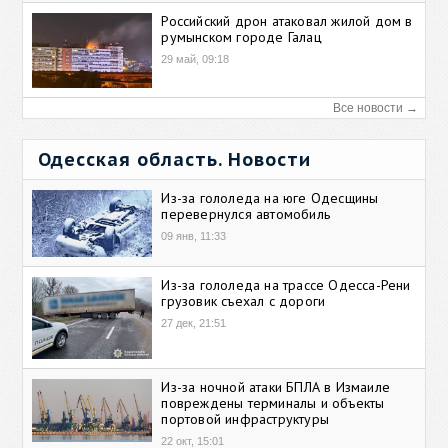
Российский дрон атаковал жилой дом в
румынском городе Галац
29 май, 09:18
Все новости →
Одесская область. Новости
Из-за гололеда на юге Одесщины
перевернулся автомобиль
09 янв, 11:33
Из-за гололеда на трассе Одесса-Рени
грузовик съехал с дороги
27 дек, 21:51
Из-за ночной атаки БПЛА в Измаиле
повреждены терминалы и объекты
портовой инфраструктуры
22 окт, 15:01