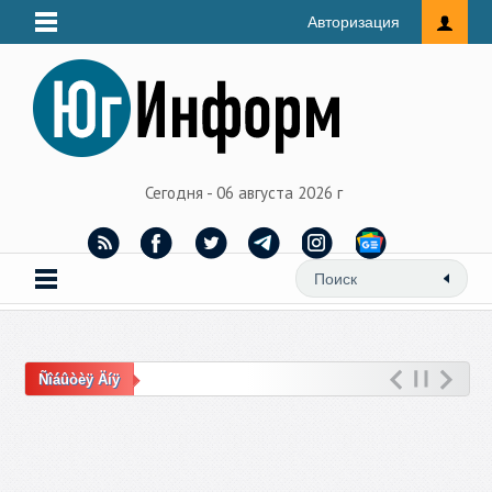
Авторизация
Сегодня - 06 августа 2026 г
Ñîáûòèÿ Äíÿ