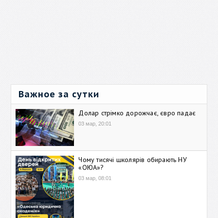
Важное за сутки
Долар стрімко дорожчає, євро падає
03 мар, 20:01
Чому тисячі школярів обирають НУ
«ОЮА»?
03 мар, 08:01