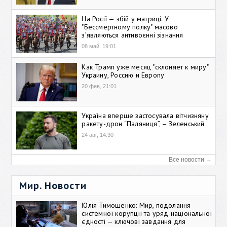
На Росії — збій у матриці. У
"Бессмертному полку" масово
зʼявляються антивоєнні зізнання
08 май, 19:01
Как Трамп уже месяц "склоняет к миру"
Украину, Россию и Европу
20 фев, 21:01
Україна вперше застосувала вітчизняну
ракету-дрон “Паляниця”, – Зеленський
24 авг, 14:30
Все новости →
Мир. Новости
Юлія Тимошенко: Мир, подолання
системної корупції та уряд національної
єдності — ключові завдання для