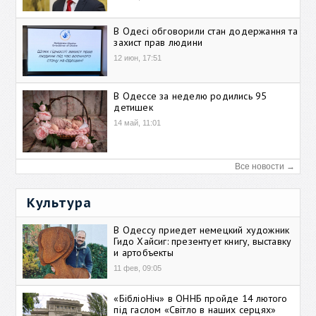
В Одесі обговорили стан додержання та
захист прав людини
12 июн, 17:51
В Одессе за неделю родились 95
детишек
14 май, 11:01
Все новости →
Культура
В Одессу приедет немецкий художник
Гидо Хайсиг: презентует книгу, выставку
и артобъекты
11 фев, 09:05
«БібліоНіч» в ОННБ пройде 14 лютого
під гаслом «Світло в наших серцях»