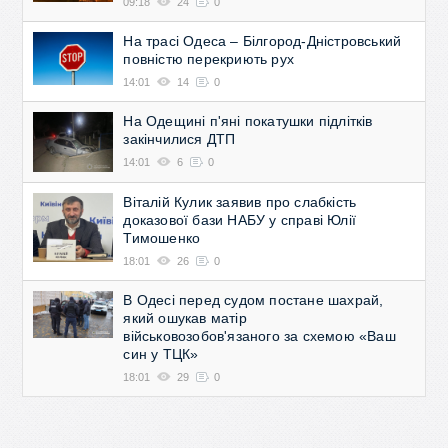
09:18
24
0
На трасі Одеса – Білгород-Дністровський
повністю перекриють рух
14:01
14
0
На Одещині п'яні покатушки підлітків
закінчилися ДТП
14:01
6
0
Віталій Кулик заявив про слабкість
доказової бази НАБУ у справі Юлії
Тимошенко
18:01
26
0
В Одесі перед судом постане шахрай,
який ошукав матір
військовозобов'язаного за схемою «Ваш
син у ТЦК»
18:01
29
0