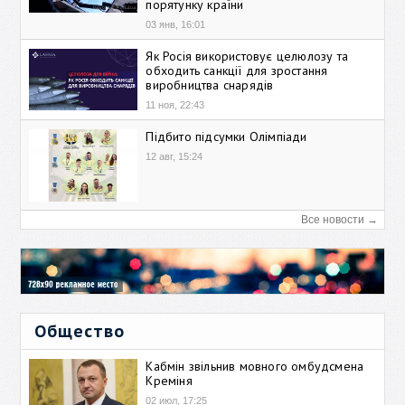
порятунку країни
03 янв, 16:01
Як Росія використовує целюлозу та
обходить санкції для зростання
виробництва снарядів
11 ноя, 22:43
Підбито підсумки Олімпіади
12 авг, 15:24
Все новости →
Общество
Кабмін звільнив мовного омбудсмена
Креміня
02 июл, 17:25