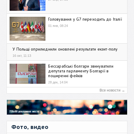
Головування у G7 переходить до Італії
01 янв, 08:24
У Польщі оприлюднили оновлені результати екзит-полу
16 окт, 11:13
Бессарабські болгари звинуватили
депутата парламенту Болгарії в
поширенні фейків
28 дек, 14:04
Все новости →
Фото, видео