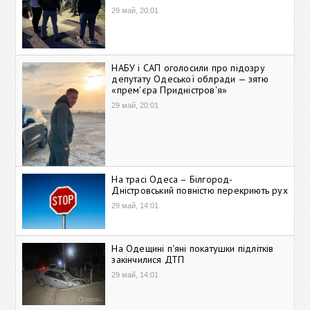
29 май, 20:01
НАБУ і САП оголосили про підозру
депутату Одеської облради — зятю
«прем'єра Придністров'я»
29 май, 20:01
На трасі Одеса – Білгород-
Дністровський повністю перекриють рух
29 май, 14:01
На Одещині п'яні покатушки підлітків
закінчилися ДТП
29 май, 14:01