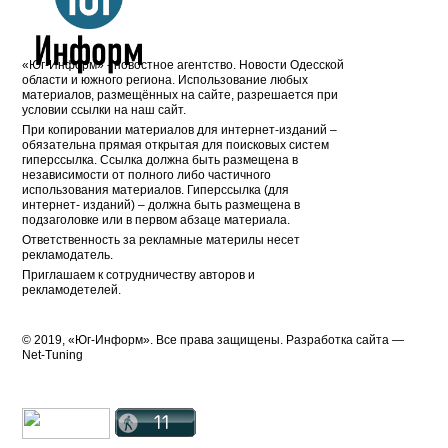
«Юг-Информ» - новостное агентство. Новости Одесской
области и южного региона. Использование любых
материалов, размещённых на сайте, разрешается при
условии ссылки на наш сайт.
При копировании материалов для интернет-изданий –
обязательна прямая открытая для поисковых систем
гиперссылка. Ссылка должна быть размещена в
независимости от полного либо частичного
использования материалов. Гиперссылка (для
интернет- изданий) – должна быть размещена в
подзаголовке или в первом абзаце материала.
Ответственность за рекламные материлы несет
рекламодатель.
Приглашаем к сотрудничеству авторов и
рекламодетелей.
© 2019, «Юг-Информ». Все права защищены. Разработка cайта —
Net-Tuning