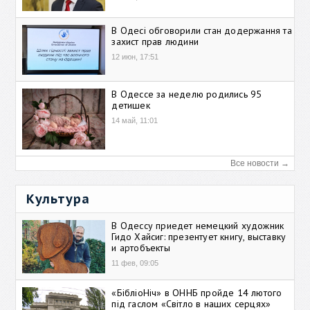
В Одесі обговорили стан додержання та
захист прав людини
12 июн, 17:51
В Одессе за неделю родились 95
детишек
14 май, 11:01
Все новости →
Культура
В Одессу приедет немецкий художник
Гидо Хайсиг: презентует книгу, выставку
и артобъекты
11 фев, 09:05
«БібліоНіч» в ОННБ пройде 14 лютого
під гаслом «Світло в наших серцях»