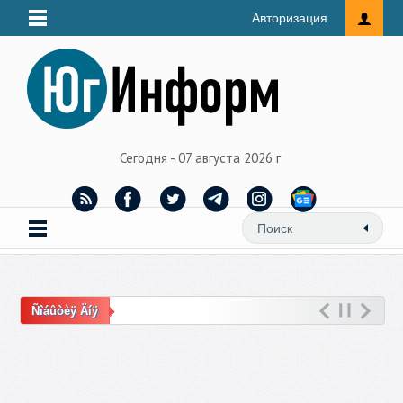
Авторизация
Сегодня - 07 августа 2026 г
Ñîáûòèÿ Äíÿ