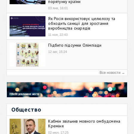
порятунку країни
03 янв, 16:01
Як Росія використовує целюлозу та
обходить санкції для зростання
виробництва снарядів
11 ноя, 22:43
Підбито підсумки Олімпіади
12 авг, 15:24
Все новости →
Общество
Кабмін звільнив мовного омбудсмена
Креміня
02 июл, 17:25