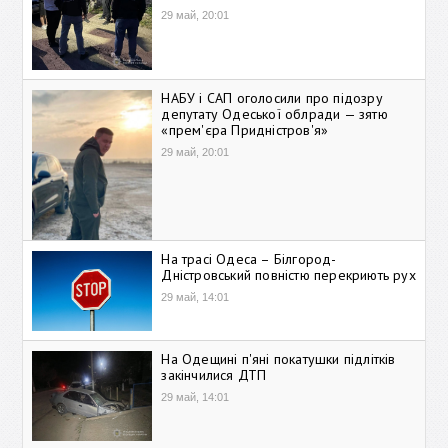
29 май, 20:01
НАБУ і САП оголосили про підозру
депутату Одеської облради — зятю
«прем'єра Придністров'я»
29 май, 20:01
На трасі Одеса – Білгород-
Дністровський повністю перекриють рух
29 май, 14:01
На Одещині п'яні покатушки підлітків
закінчилися ДТП
29 май, 14:01