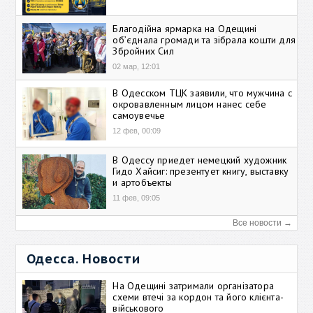
Благодійна ярмарка на Одещині
об’єднала громади та зібрала кошти для
Збройних Сил
02 мар, 12:01
В Одесском ТЦК заявили, что мужчина с
окровавленным лицом нанес себе
самоувечье
12 фев, 00:09
В Одессу приедет немецкий художник
Гидо Хайсиг: презентует книгу, выставку
и артобъекты
11 фев, 09:05
Все новости →
Одесса. Новости
На Одещині затримали організатора
схеми втечі за кордон та його клієнта-
військового