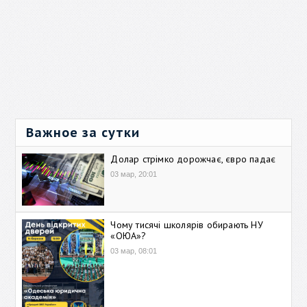
Важное за сутки
Долар стрімко дорожчає, євро падає
03 мар, 20:01
Чому тисячі школярів обирають НУ
«ОЮА»?
03 мар, 08:01