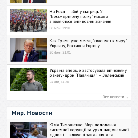
На Росії — збій у матриці. У
"Бессмертному полку" масово
зʼявляються антивоєнні зізнання
08 май, 19:01
Как Трамп уже месяц "склоняет к миру"
Украину, Россию и Европу
20 фев, 21:01
Україна вперше застосувала вітчизняну
ракету-дрон “Паляниця”, – Зеленський
24 авг, 14:30
Все новости →
Мир. Новости
Юлія Тимошенко: Мир, подолання
системної корупції та уряд національної
єдності — ключові завдання для