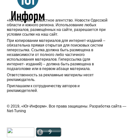
«Юг-Информ» - новостное агентство. Новости Одесской
области и южного региона. Использование любых
материалов, размещённых на сайте, разрешается при
условии ссылки на наш сайт.
При копировании материалов для интернет-изданий –
обязательна прямая открытая для поисковых систем
гиперссылка. Ссылка должна быть размещена в
независимости от полного либо частичного
использования материалов. Гиперссылка (для
интернет- изданий) – должна быть размещена в
подзаголовке или в первом абзаце материала.
Ответственность за рекламные материлы несет
рекламодатель.
Приглашаем к сотрудничеству авторов и
рекламодетелей.
© 2019, «Юг-Информ». Все права защищены. Разработка cайта —
Net-Tuning