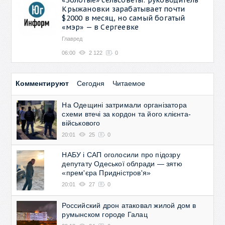
Крыжановки зарабатывает почти
$2000 в месяц, но самый богатый
«мэр» — в Сергеевке
Главред
06:00
2 122
0
Комментируют
Сегодня
Читаемое
На Одещині затримали організатора
схеми втечі за кордон та його клієнта-
військового
20:01
25
0
НАБУ і САП оголосили про підозру
депутату Одеської облради — зятю
«прем'єра Придністров'я»
20:01
27
0
Российский дрон атаковал жилой дом в
румынском городе Галац