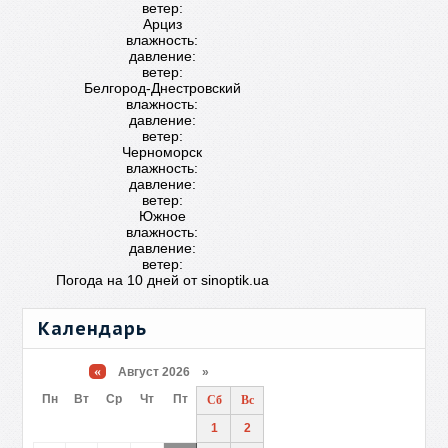
ветер:
Арциз
влажность:
давление:
ветер:
Белгород-Днестровский
влажность:
давление:
ветер:
Черноморск
влажность:
давление:
ветер:
Южное
влажность:
давление:
ветер:
Погода на 10 дней от
sinoptik.ua
Календарь
«
Август 2026 »
Пн
Вт
Ср
Чт
Пт
Сб
Вс
1
2