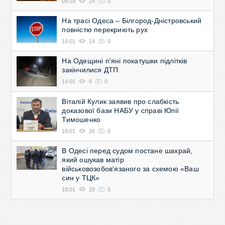
09:18
24
0
На трасі Одеса – Білгород-Дністровський
повністю перекриють рух
14:01
14
0
На Одещині п'яні покатушки підлітків
закінчилися ДТП
14:01
6
0
Віталій Кулик заявив про слабкість
доказової бази НАБУ у справі Юлії
Тимошенко
18:01
26
0
В Одесі перед судом постане шахрай,
який ошукав матір
військовозобов'язаного за схемою «Ваш
син у ТЦК»
18:01
29
0