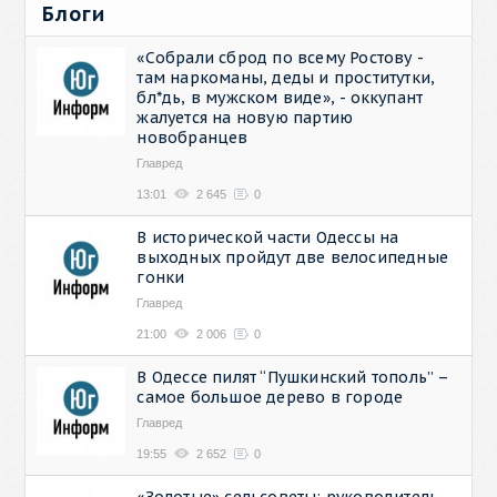
Блоги
«Собрали сброд по всему Ростову -
там наркоманы, деды и проститутки,
бл*дь, в мужском виде», - оккупант
жалуется на новую партию
новобранцев
Главред
13:01
2 645
0
В исторической части Одессы на
выходных пройдут две велосипедные
гонки
Главред
21:00
2 006
0
В Одессе пилят “Пушкинский тополь” –
самое большое дерево в городе
Главред
19:55
2 652
0
«Золотые» сельсоветы: руководитель