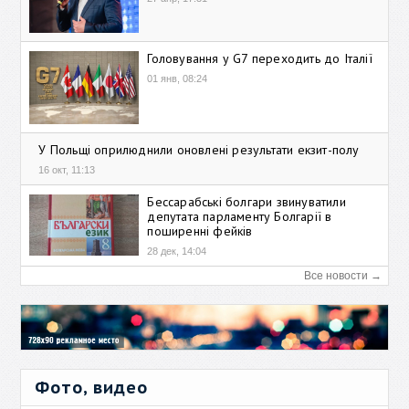
Головування у G7 переходить до Італії
01 янв, 08:24
У Польщі оприлюднили оновлені результати екзит-полу
16 окт, 11:13
Бессарабські болгари звинуватили
депутата парламенту Болгарії в
поширенні фейків
28 дек, 14:04
Все новости →
Фото, видео