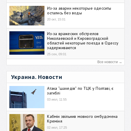
Из-за аварии некоторые одесситы
остались без воды
20 окт, 15:01
Из-за вражеских обстрелов
Николаевской и Кировоградской
областей некоторые поезда в Одессу
задерживаются
25 сен, 09:01
Все новости →
Украина. Новости
Атака “шахедів” по ТЦК у Полтаві, є
загиблі
03 июл, 11:55
Кабмін звільнив мовного омбудсмена
Креміня
02 июл, 17:25