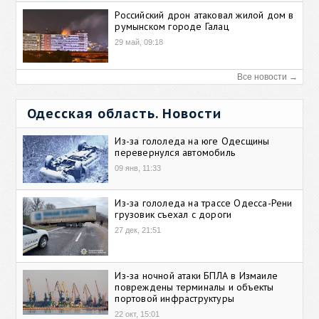
Российский дрон атаковал жилой дом в
румынском городе Галац
29 май, 09:18
Все новости →
Одесская область. Новости
Из-за гололеда на юге Одесщины
перевернулся автомобиль
09 янв, 11:33
Из-за гололеда на трассе Одесса-Рени
грузовик съехал с дороги
27 дек, 21:51
Из-за ночной атаки БПЛА в Измаиле
повреждены терминалы и объекты
портовой инфраструктуры
22 окт, 15:01