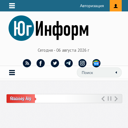
Авторизация
Сегодня - 06 августа 2026 г
Ñîáûòèÿ Äíÿ