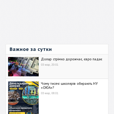
Важное за сутки
Долар стрімко дорожчає, євро падає
03 мар, 20:01
Чому тисячі школярів обирають НУ
«ОЮА»?
03 мар, 08:01