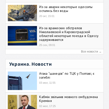
Из-за аварии некоторые одесситы
остались без воды
20 окт, 15:01
Из-за вражеских обстрелов
Николаевской и Кировоградской
областей некоторые поезда в Одессу
задерживаются
25 сен, 09:01
Все новости →
Украина. Новости
Атака “шахедів” по ТЦК у Полтаві, є
загиблі
03 июл, 11:55
Кабмін звільнив мовного омбудсмена
Креміня
02 июл, 17:25