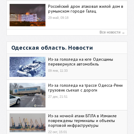
Российский дрон атаковал жилой дом в
румынском городе Галац
29 май, 09:18
Все новости →
Одесская область. Новости
Из-за гололеда на юге Одесщины
перевернулся автомобиль
09 янв, 11:33
Из-за гололеда на трассе Одесса-Рени
грузовик съехал с дороги
27 дек, 21:51
Из-за ночной атаки БПЛА в Измаиле
повреждены терминалы и объекты
портовой инфраструктуры
22 окт, 15:01