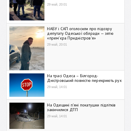
29 май, 20:01
НАБУ і САП оголосили про підозру
депутату Одеської облради — зятю
«прем'єра Придністров'я»
29 май, 20:01
На трасі Одеса – Білгород-
Дністровський повністю перекриють рух
29 май, 14:01
На Одещині п'яні покатушки підлітків
закінчилися ДТП
29 май, 14:01