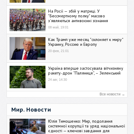
На Росії — збій у матриці. У
"Бессмертному полку" масово
зʼявляються антивоєнні зізнання
08 май, 19:01
Как Трамп уже месяц "склоняет к миру"
Украину, Россию и Европу
20 фев, 21:01
Україна вперше застосувала вітчизняну
ракету-дрон “Паляниця”, – Зеленський
24 авг, 14:30
Все новости →
Мир. Новости
Юлія Тимошенко: Мир, подолання
системної корупції та уряд національної
єдності — ключові завдання для