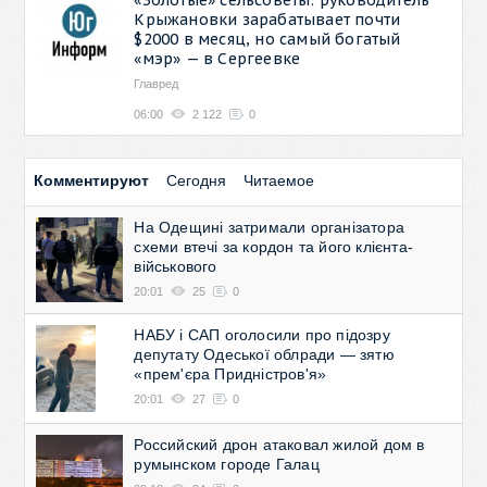
Крыжановки зарабатывает почти
$2000 в месяц, но самый богатый
«мэр» — в Сергеевке
Главред
06:00
2 122
0
Комментируют
Сегодня
Читаемое
На Одещині затримали організатора
схеми втечі за кордон та його клієнта-
військового
20:01
25
0
НАБУ і САП оголосили про підозру
депутату Одеської облради — зятю
«прем'єра Придністров'я»
20:01
27
0
Российский дрон атаковал жилой дом в
румынском городе Галац