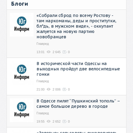
Блоги
«Собрали сброд по всему Ростову -
там наркоманы, деды и проститутки,
бл*дь, в мужском виде», - оккупант
жалуется на новую партию
новобранцев
Главред
13:01
2 645
0
В исторической части Одессы на
выходных пройдут две велосипедные
гонки
Главред
21:00
2 006
0
В Одессе пилят “Пушкинский тополь” –
самое большое дерево в городе
Главред
19:55
2 652
0
«Золотые» сельсоветы: руководитель