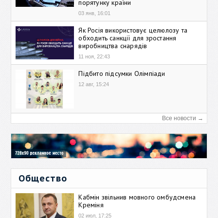
порятунку країни
03 янв, 16:01
Як Росія використовує целюлозу та
обходить санкції для зростання
виробництва снарядів
11 ноя, 22:43
Підбито підсумки Олімпіади
12 авг, 15:24
Все новости →
Общество
Кабмін звільнив мовного омбудсмена
Креміня
02 июл, 17:25