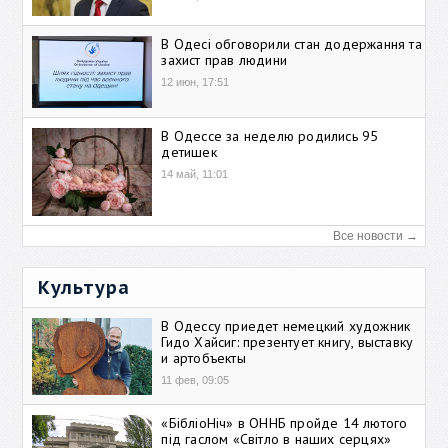
В Одесі обговорили стан додержання та
захист прав людини
12 июн, 17:51
В Одессе за неделю родились 95
детишек
14 май, 11:01
Все новости →
Культура
В Одессу приедет немецкий художник
Гидо Хайсиг: презентует книгу, выставку
и артобъекты
11 фев, 09:05
«БібліоНіч» в ОННБ пройде 14 лютого
під гаслом «Світло в наших серцях»