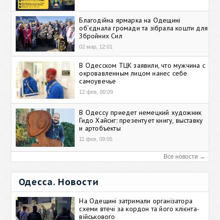
Благодійна ярмарка на Одещині
об’єднала громади та зібрала кошти для
Збройних Сил
02 мар, 12:01
В Одесском ТЦК заявили, что мужчина с
окровавленным лицом нанес себе
самоувечье
12 фев, 00:09
В Одессу приедет немецкий художник
Гидо Хайсиг: презентует книгу, выставку
и артобъекты
11 фев, 09:05
Все новости →
Одесса. Новости
На Одещині затримали організатора
схеми втечі за кордон та його клієнта-
військового