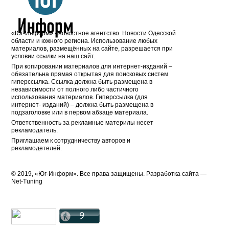
«Юг-Информ» - новостное агентство. Новости Одесской
области и южного региона. Использование любых
материалов, размещённых на сайте, разрешается при
условии ссылки на наш сайт.
При копировании материалов для интернет-изданий –
обязательна прямая открытая для поисковых систем
гиперссылка. Ссылка должна быть размещена в
независимости от полного либо частичного
использования материалов. Гиперссылка (для
интернет- изданий) – должна быть размещена в
подзаголовке или в первом абзаце материала.
Ответственность за рекламные материлы несет
рекламодатель.
Приглашаем к сотрудничеству авторов и
рекламодетелей.
© 2019, «Юг-Информ». Все права защищены. Разработка cайта —
Net-Tuning