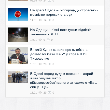
09:18
24
0
На трасі Одеса – Білгород-Дністровський
повністю перекриють рух
14:01
14
0
На Одещині п'яні покатушки підлітків
закінчилися ДТП
14:01
6
0
Віталій Кулик заявив про слабкість
доказової бази НАБУ у справі Юлії
Тимошенко
18:01
26
0
В Одесі перед судом постане шахрай,
який ошукав матір
військовозобов'язаного за схемою «Ваш
син у ТЦК»
18:01
29
0