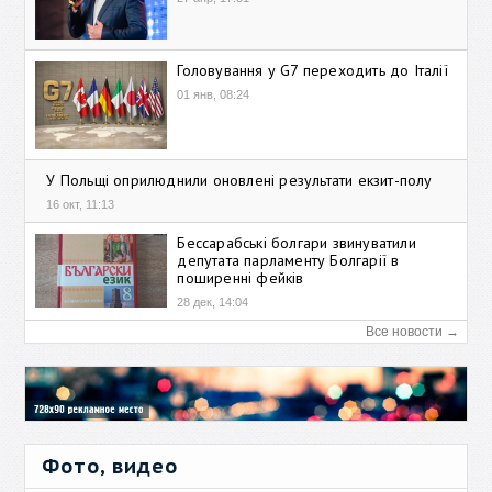
Головування у G7 переходить до Італії
01 янв, 08:24
У Польщі оприлюднили оновлені результати екзит-полу
16 окт, 11:13
Бессарабські болгари звинуватили
депутата парламенту Болгарії в
поширенні фейків
28 дек, 14:04
Все новости →
Фото, видео