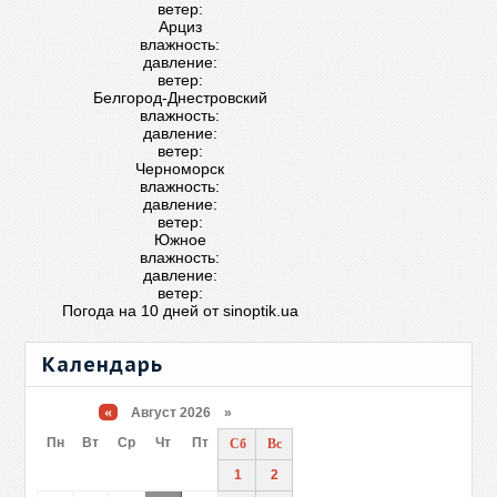
ветер:
Арциз
влажность:
давление:
ветер:
Белгород-Днестровский
влажность:
давление:
ветер:
Черноморск
влажность:
давление:
ветер:
Южное
влажность:
давление:
ветер:
Погода на 10 дней от
sinoptik.ua
Календарь
«
Август 2026 »
Пн
Вт
Ср
Чт
Пт
Сб
Вс
1
2