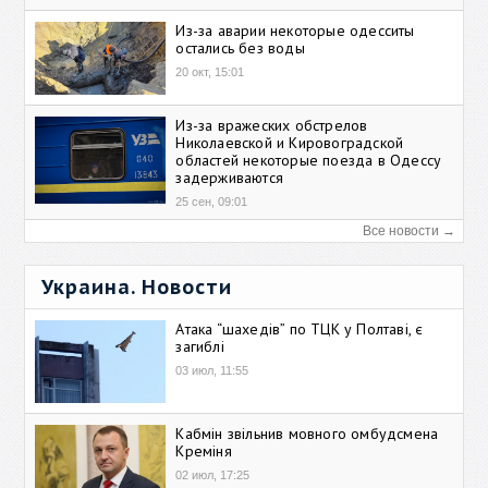
Из-за аварии некоторые одесситы
остались без воды
20 окт, 15:01
Из-за вражеских обстрелов
Николаевской и Кировоградской
областей некоторые поезда в Одессу
задерживаются
25 сен, 09:01
Все новости →
Украина. Новости
Атака “шахедів” по ТЦК у Полтаві, є
загиблі
03 июл, 11:55
Кабмін звільнив мовного омбудсмена
Креміня
02 июл, 17:25