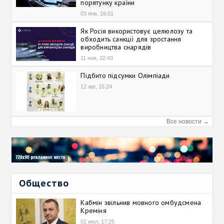
порятунку країни
03 янв, 16:01
Як Росія використовує целюлозу та
обходить санкції для зростання
виробництва снарядів
11 ноя, 22:43
Підбито підсумки Олімпіади
12 авг, 15:24
Все новости →
Общество
Кабмін звільнив мовного омбудсмена
Креміня
02 июл, 17:25