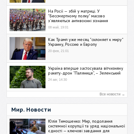
На Росії — збій у матриці. У
"Бессмертному полку" масово
зʼявляються антивоєнні зізнання
08 май, 19:01
Как Трамп уже месяц "склоняет к миру"
Украину, Россию и Европу
20 фев, 21:01
Україна вперше застосувала вітчизняну
ракету-дрон “Паляниця”, – Зеленський
24 авг, 14:30
Все новости →
Мир. Новости
Юлія Тимошенко: Мир, подолання
системної корупції та уряд національної
єдності — ключові завдання для