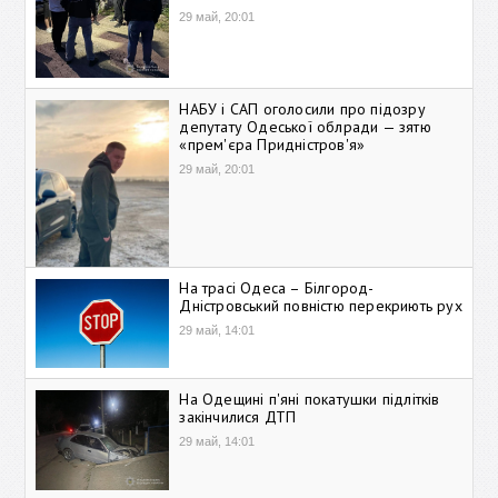
29 май, 20:01
НАБУ і САП оголосили про підозру
депутату Одеської облради — зятю
«прем'єра Придністров'я»
29 май, 20:01
На трасі Одеса – Білгород-
Дністровський повністю перекриють рух
29 май, 14:01
На Одещині п'яні покатушки підлітків
закінчилися ДТП
29 май, 14:01