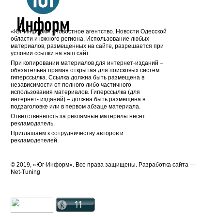
«Юг-Информ» - новостное агентство. Новости Одесской
области и южного региона. Использование любых
материалов, размещённых на сайте, разрешается при
условии ссылки на наш сайт.
При копировании материалов для интернет-изданий –
обязательна прямая открытая для поисковых систем
гиперссылка. Ссылка должна быть размещена в
независимости от полного либо частичного
использования материалов. Гиперссылка (для
интернет- изданий) – должна быть размещена в
подзаголовке или в первом абзаце материала.
Ответственность за рекламные материлы несет
рекламодатель.
Приглашаем к сотрудничеству авторов и
рекламодетелей.
© 2019, «Юг-Информ». Все права защищены. Разработка cайта —
Net-Tuning