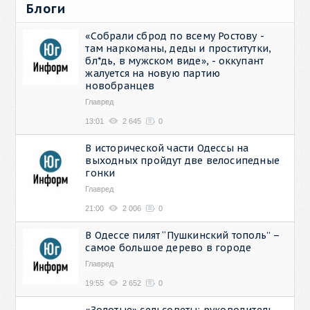
Блоги
«Собрали сброд по всему Ростову -
там наркоманы, деды и проститутки,
бл*дь, в мужском виде», - оккупант
жалуется на новую партию
новобранцев
Главред
13:01
2 645
0
В исторической части Одессы на
выходных пройдут две велосипедные
гонки
Главред
21:00
2 006
0
В Одессе пилят “Пушкинский тополь” –
самое большое дерево в городе
Главред
19:55
2 652
0
«Золотые» сельсоветы: руководитель