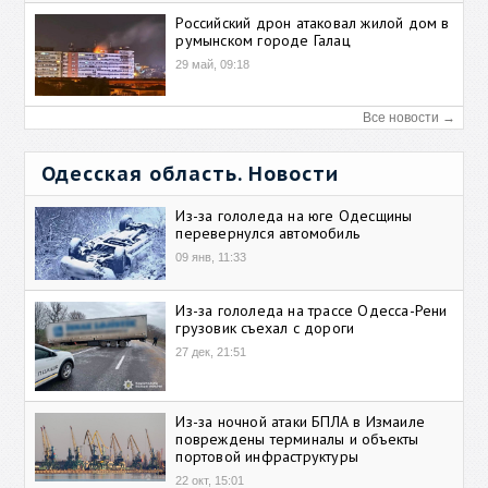
Российский дрон атаковал жилой дом в
румынском городе Галац
29 май, 09:18
Все новости →
Одесская область. Новости
Из-за гололеда на юге Одесщины
перевернулся автомобиль
09 янв, 11:33
Из-за гололеда на трассе Одесса-Рени
грузовик съехал с дороги
27 дек, 21:51
Из-за ночной атаки БПЛА в Измаиле
повреждены терминалы и объекты
портовой инфраструктуры
22 окт, 15:01