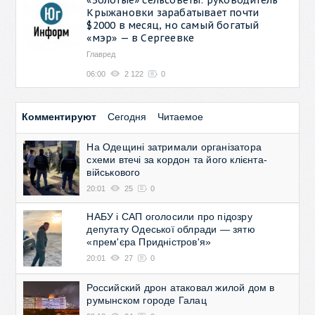
Крыжановки зарабатывает почти
$2000 в месяц, но самый богатый
«мэр» — в Сергеевке
Главред
06:00
2 122
0
Комментируют
Сегодня
Читаемое
На Одещині затримали організатора
схеми втечі за кордон та його клієнта-
військового
20:01
25
0
НАБУ і САП оголосили про підозру
депутату Одеської облради — зятю
«прем'єра Придністров'я»
20:01
27
0
Российский дрон атаковал жилой дом в
румынском городе Галац