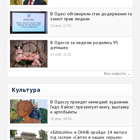
В Одесі обговорили стан додержання та
захист прав людини
12 июн, 17:51
В Одессе за неделю родились 95
детишек
14 май, 11:01
Все новости →
Культура
В Одессу приедет немецкий художник
Гидо Хайсиг: презентует книгу, выставку
и артобъекты
11 фев, 09:05
«БібліоНіч» в ОННБ пройде 14 лютого
під гаслом «Світло в наших серцях»