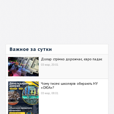
Важное за сутки
Долар стрімко дорожчає, євро падає
03 мар, 20:01
Чому тисячі школярів обирають НУ
«ОЮА»?
03 мар, 08:01