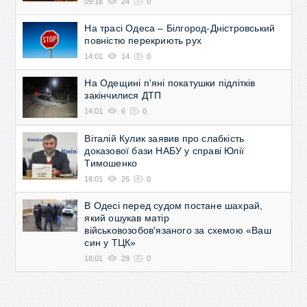
09:18
24
0
На трасі Одеса – Білгород-Дністровський
повністю перекриють рух
14:01
14
0
На Одещині п'яні покатушки підлітків
закінчилися ДТП
14:01
6
0
Віталій Кулик заявив про слабкість
доказової бази НАБУ у справі Юлії
Тимошенко
18:01
26
0
В Одесі перед судом постане шахрай,
який ошукав матір
військовозобов'язаного за схемою «Ваш
син у ТЦК»
18:01
29
0