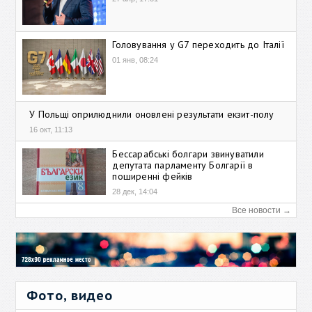
Головування у G7 переходить до Італії
01 янв, 08:24
У Польщі оприлюднили оновлені результати екзит-полу
16 окт, 11:13
Бессарабські болгари звинуватили
депутата парламенту Болгарії в
поширенні фейків
28 дек, 14:04
Все новости →
Фото, видео