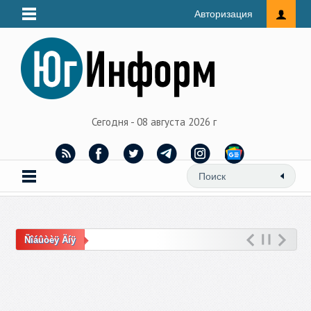
Авторизация
Сегодня - 08 августа 2026 г
Ñîáûòèÿ Äíÿ