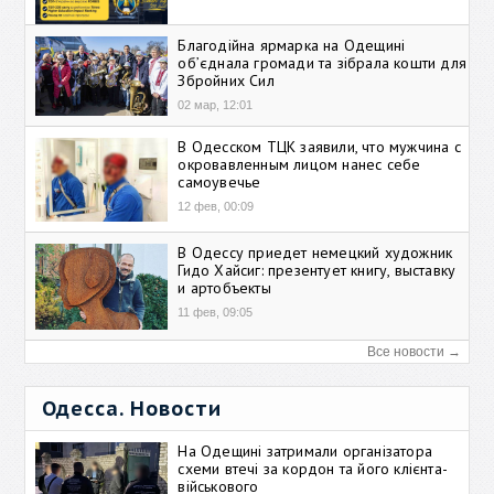
Благодійна ярмарка на Одещині
об’єднала громади та зібрала кошти для
Збройних Сил
02 мар, 12:01
В Одесском ТЦК заявили, что мужчина с
окровавленным лицом нанес себе
самоувечье
12 фев, 00:09
В Одессу приедет немецкий художник
Гидо Хайсиг: презентует книгу, выставку
и артобъекты
11 фев, 09:05
Все новости →
Одесса. Новости
На Одещині затримали організатора
схеми втечі за кордон та його клієнта-
військового