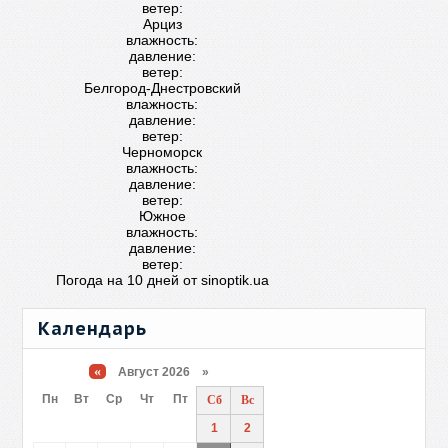
ветер:
Арциз
влажность:
давление:
ветер:
Белгород-Днестровский
влажность:
давление:
ветер:
Черноморск
влажность:
давление:
ветер:
Южное
влажность:
давление:
ветер:
Погода на 10 дней от
sinoptik.ua
Календарь
«
Август 2026 »
Пн
Вт
Ср
Чт
Пт
Сб
Вс
1
2