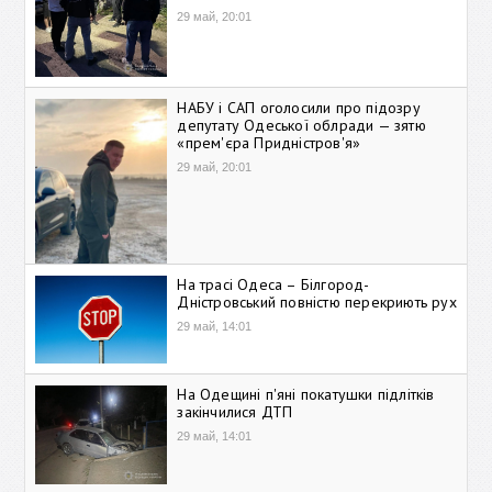
29 май, 20:01
НАБУ і САП оголосили про підозру
депутату Одеської облради — зятю
«прем'єра Придністров'я»
29 май, 20:01
На трасі Одеса – Білгород-
Дністровський повністю перекриють рух
29 май, 14:01
На Одещині п'яні покатушки підлітків
закінчилися ДТП
29 май, 14:01