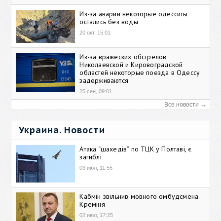
Из-за аварии некоторые одесситы
остались без воды
20 окт, 15:01
Из-за вражеских обстрелов
Николаевской и Кировоградской
областей некоторые поезда в Одессу
задерживаются
25 сен, 09:01
Все новости →
Украина. Новости
Атака “шахедів” по ТЦК у Полтаві, є
загиблі
03 июл, 11:55
Кабмін звільнив мовного омбудсмена
Креміня
02 июл, 17:25