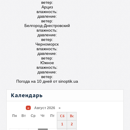
ветер:
Арциз
влажность:
давление:
ветер:
Белгород-Днестровский
влажность:
давление:
ветер:
Черноморск
влажность:
давление:
ветер:
Южное
влажность:
давление:
ветер:
Погода на 10 дней от
sinoptik.ua
Календарь
«
Август 2026 »
Пн
Вт
Ср
Чт
Пт
Сб
Вс
1
2