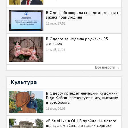
В Одесі обговорили стан додержання та
захист прав людини
12 июн, 17:51
В Одессе за неделю родились 95
детишек
14 май, 11:01
Все новости →
Культура
В Одессу приедет немецкий художник
Гидо Хайсиг: презентует книгу, выставку
и артобъекты
11 фев, 09:05
«БібліоНіч» в ОННБ пройде 14 лютого
під гаслом «Світло в наших серцях»