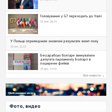
Головування у G7 переходить до Італії
01 янв, 08:24
У Польщі оприлюднили оновлені результати екзит-полу
16 окт, 11:13
Бессарабські болгари звинуватили
депутата парламенту Болгарії в
поширенні фейків
28 дек, 14:04
Все новости →
Фото, видео