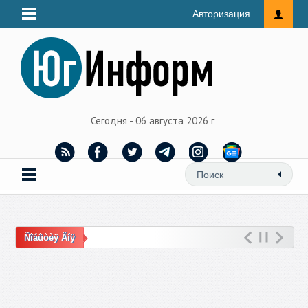
Авторизация
Сегодня - 06 августа 2026 г
Ñîáûòèÿ Äíÿ