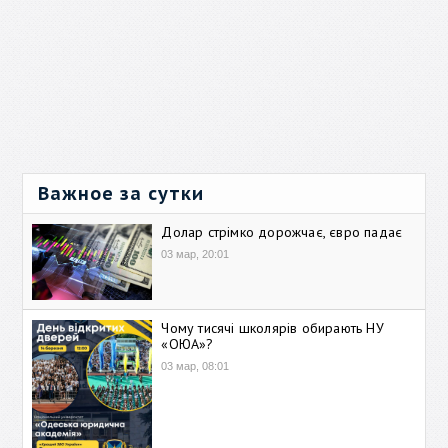
Важное за сутки
Долар стрімко дорожчає, євро падає
03 мар, 20:01
Чому тисячі школярів обирають НУ
«ОЮА»?
03 мар, 08:01