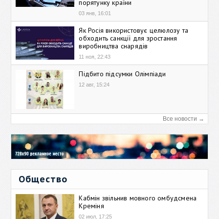
порятунку країни
03 янв, 16:01
Як Росія використовує целюлозу та
обходить санкції для зростання
виробництва снарядів
11 ноя, 22:43
Підбито підсумки Олімпіади
12 авг, 15:24
Все новости →
Общество
Кабмін звільнив мовного омбудсмена
Креміня
02 июл, 17:25