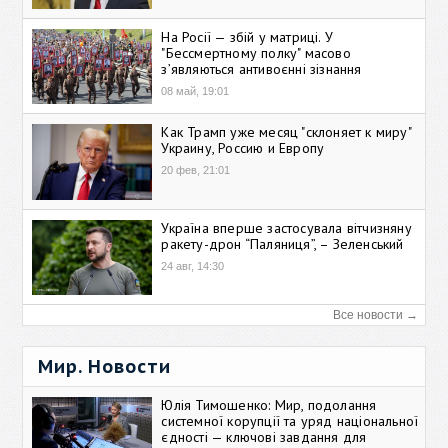
На Росії — збій у матриці. У
"Бессмертному полку" масово
зʼявляються антивоєнні зізнання
08 май, 19:01
Как Трамп уже месяц "склоняет к миру"
Украину, Россию и Европу
20 фев, 21:01
Україна вперше застосувала вітчизняну
ракету-дрон “Паляниця”, – Зеленський
24 авг, 14:30
Все новости →
Мир. Новости
Юлія Тимошенко: Мир, подолання
системної корупції та уряд національної
єдності — ключові завдання для