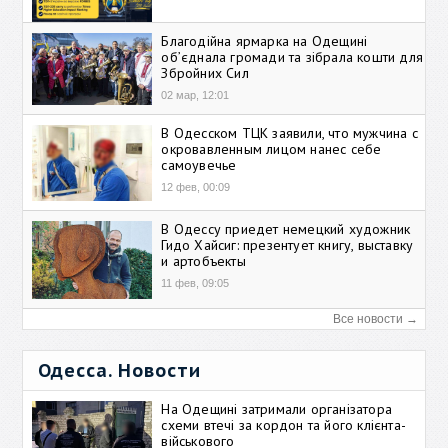
Благодійна ярмарка на Одещині
об’єднала громади та зібрала кошти для
Збройних Сил
02 мар, 12:01
В Одесском ТЦК заявили, что мужчина с
окровавленным лицом нанес себе
самоувечье
12 фев, 00:09
В Одессу приедет немецкий художник
Гидо Хайсиг: презентует книгу, выставку
и артобъекты
11 фев, 09:05
Все новости →
Одесса. Новости
На Одещині затримали організатора
схеми втечі за кордон та його клієнта-
військового