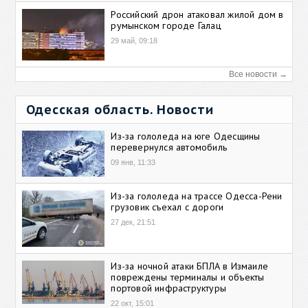
Российский дрон атаковал жилой дом в
румынском городе Галац
29 май, 09:18
Все новости →
Одесская область. Новости
Из-за гололеда на юге Одесщины
перевернулся автомобиль
09 янв, 11:33
Из-за гололеда на трассе Одесса-Рени
грузовик съехал с дороги
27 дек, 21:51
Из-за ночной атаки БПЛА в Измаиле
повреждены терминалы и объекты
портовой инфраструктуры
22 окт, 15:01