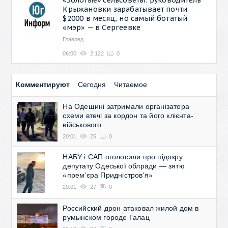
Крыжановки зарабатывает почти
$2000 в месяц, но самый богатый
«мэр» — в Сергеевке
Главред
06:00
2 122
0
Комментируют
Сегодня
Читаемое
На Одещині затримали організатора
схеми втечі за кордон та його клієнта-
військового
20:01
25
0
НАБУ і САП оголосили про підозру
депутату Одеської облради — зятю
«прем'єра Придністров'я»
20:01
27
0
Российский дрон атаковал жилой дом в
румынском городе Галац