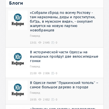
Блоги
«Собрали сброд по всему Ростову -
там наркоманы, деды и проститутки,
бл*дь, в мужском виде», - оккупант
жалуется на новую партию
новобранцев
Главред
13:01
2 645
0
В исторической части Одессы на
выходных пройдут две велосипедные
гонки
Главред
21:00
2 006
0
В Одессе пилят “Пушкинский тополь” –
самое большое дерево в городе
Главред
19:55
2 652
0
«Золотые» сельсоветы: руководитель