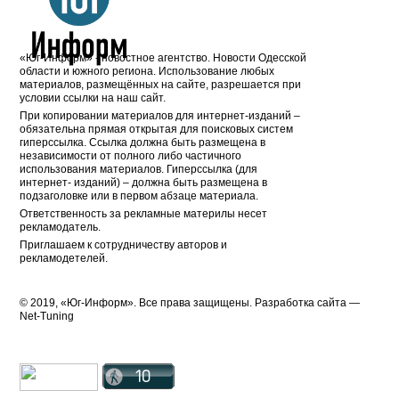
«Юг-Информ» - новостное агентство. Новости Одесской
области и южного региона. Использование любых
материалов, размещённых на сайте, разрешается при
условии ссылки на наш сайт.
При копировании материалов для интернет-изданий –
обязательна прямая открытая для поисковых систем
гиперссылка. Ссылка должна быть размещена в
независимости от полного либо частичного
использования материалов. Гиперссылка (для
интернет- изданий) – должна быть размещена в
подзаголовке или в первом абзаце материала.
Ответственность за рекламные материлы несет
рекламодатель.
Приглашаем к сотрудничеству авторов и
рекламодетелей.
© 2019, «Юг-Информ». Все права защищены. Разработка cайта —
Net-Tuning