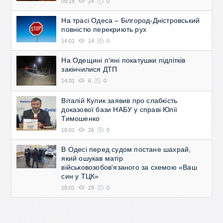
09:18
24
0
На трасі Одеса – Білгород-Дністровський
повністю перекриють рух
14:01
14
0
На Одещині п'яні покатушки підлітків
закінчилися ДТП
14:01
6
0
Віталій Кулик заявив про слабкість
доказової бази НАБУ у справі Юлії
Тимошенко
18:01
26
0
В Одесі перед судом постане шахрай,
який ошукав матір
військовозобов'язаного за схемою «Ваш
син у ТЦК»
18:01
29
0