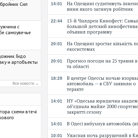
На Одещині судитимуть інжене
Збройних Сил
14:01
вини якого загинув робітник
13-й Чилдрен Кинофест: Самы
22:44
большой детский кинофестива
мужчина с
объявил программу
бе самоувечье
На Одещині зростає кількість 
20:01
екосистемах
дожник Гидо
Прогноз погоди на 25 травня в
20:01
авку и артобъекты
та області
В центре Одессы ночью взорва
18:29
автомобиль — в СБУ заявили о
Все новости →
теракте
НУ «Одеська юридична академ
14:01
об’єднала майже 2000 спортсме
тора схеми втечі
закритті сезону
ькового
В Одесі вибухнув автомобіль (
14:01
Ужасная ночь разрушений в Ки
10:01