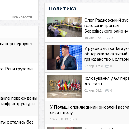
Политика
Все новости →
Олег Радковський зуст
головами громад
Березівського району
19 июл, 15:01
0
ны перевернулся
У руководства Гагауз
обнаружили скрытый 
гражданство Болгари
27 апр, 17:31
0
са-Рени грузовик
Головування у G7 пе
до Італії
01 янв, 08:24
0
маиле повреждены
 инфраструктуры
У Польщі оприлюднили оновлені резу
екзит-полу
16 окт, 11:13
0
ты остались без