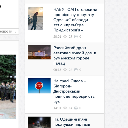
а
НАБУ і САП оголосили
в
про підозру депутату
Одеської облради —
зятю «прем'єра
Придністров'я»
новости →
20:01
27
0
Российский дрон
атаковал жилой дом в
румынском городе
Галац
09:18
24
0
На трасі Одеса –
Білгород-
Дністровський
повністю перекриють
рух
14:01
14
0
На Одещині п'яні
покатушки підлітків