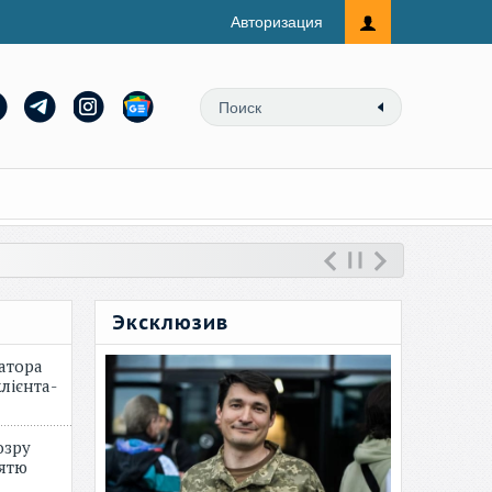
Авторизация
Эксклюзив
атора
лієнта-
озру
зятю