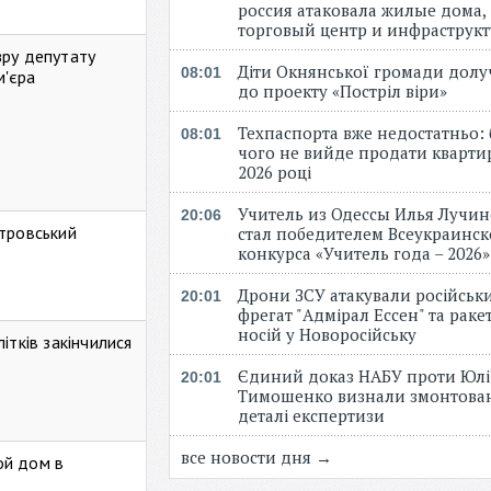
россия атаковала жилые дома,
торговый центр и инфраструк
зру депутату
Діти Окнянської громади дол
08:01
м'єра
до проекту «Постріл віри»
Техпаспорта вже недостатньо: 
08:01
чого не вийде продати кварти
2026 році
Учитель из Одессы Илья Лучи
20:06
стровський
стал победителем Всеукраинск
конкурса «Учитель года – 2026
Дрони ЗСУ атакували російськ
20:01
фрегат "Адмірал Ессен" та рак
носій у Новоросійську
ітків закінчилися
Єдиний доказ НАБУ проти Юлі
20:01
Тимошенко визнали змонтова
деталі експертизи
все новости дня →
ой дом в