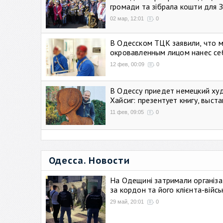
громади та зібрала кошти для 
02 мар, 12:01
0
В Одесском ТЦК заявили, что 
окровавленным лицом нанес се
12 фев, 00:09
0
В Одессу приедет немецкий ху
Хайсиг: презентует книгу, выст
11 фев, 09:05
0
Одесса. Новости
На Одещині затримали організа
за кордон та його клієнта-війс
29 май, 20:01
0