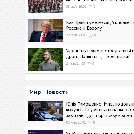
08 май, 19:01
0
Как Трамп уже месяц "склоняет 
Россию и Европу
20 фев, 21:01
0
Україна вперше застосувала віт
дрон “Паляниця”, – Зеленський
24 авг, 14:30
0
Мир. Новости
Юлія Тимошенко: Мир, подолан
корупції та уряд національної є
завдання для порятунку країни
03 янв, 16:01
0
Як Росія використовує целюлоз