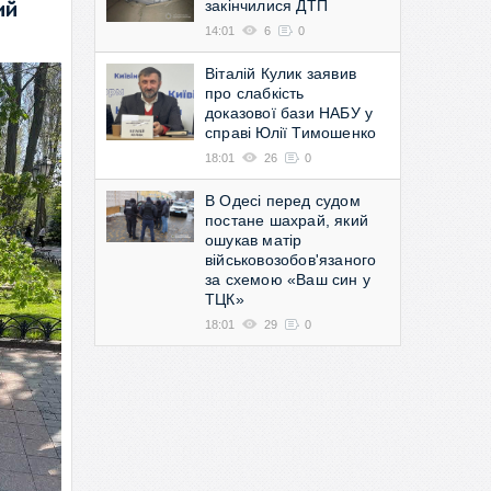
закінчилися ДТП
ий
14:01
6
0
Віталій Кулик заявив
про слабкість
доказової бази НАБУ у
справі Юлії Тимошенко
18:01
26
0
В Одесі перед судом
постане шахрай, який
ошукав матір
військовозобов'язаного
за схемою «Ваш син у
ТЦК»
18:01
29
0