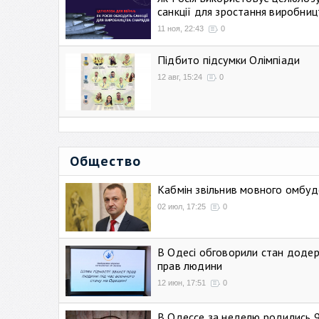
санкції для зростання виробниц
11 ноя, 22:43
0
Підбито підсумки Олімпіади
12 авг, 15:24
0
Общество
Кабмін звільнив мовного омбуд
02 июл, 17:25
0
В Одесі обговорили стан додер
прав людини
12 июн, 17:51
0
В Одессе за неделю родились 