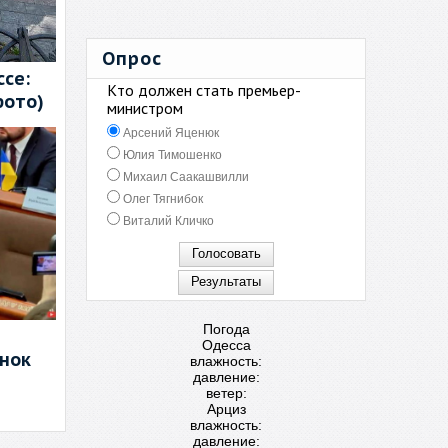
Опрос
се:
Кто должен стать премьер-
фото)
министром
Арсений Яценюк
Юлия Тимошенко
Михаил Саакашвилли
Олег Тягнибок
Виталий Кличко
Погода
Одесса
енок
влажность:
давление:
ветер:
Арциз
влажность:
давление: