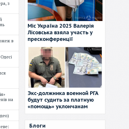
ра, з
й
ль
Міс Україна 2025 Валерія
Лісовська взяла участь у
пресконференції
пожеж в
 Одесі
лся
Экс-должника военной РГА
ія»
будут судить за платную
нів на
«помощь» уклончанам
відео)
Блоги
еве: