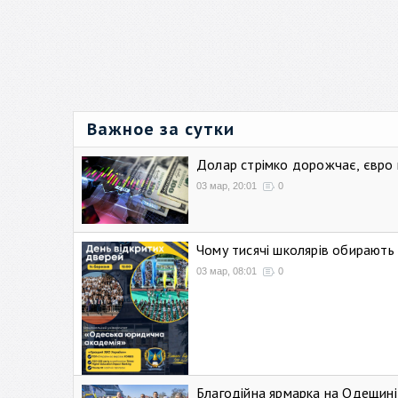
Важное за сутки
Долар стрімко дорожчає, євро
03 мар, 20:01
0
Чому тисячі школярів обирают
03 мар, 08:01
0
Благодійна ярмарка на Одещині