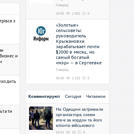
Главред
19:55
2 652
0
рівся з
«Золотые»
сельсоветы:
руководитель
Крыжановки
зарабатывает почти
ии
$2000 в месяц, но
бизнес и
самый богатый
и
«мэр» — в Сергеевке
Главред
06:00
2 122
0
реходить
Комментируют
Сегодня
Читаемое
На Одещині затримали
льтати
організатора схеми
втечі за кордон та його
клієнта-військового
20:01
25
0