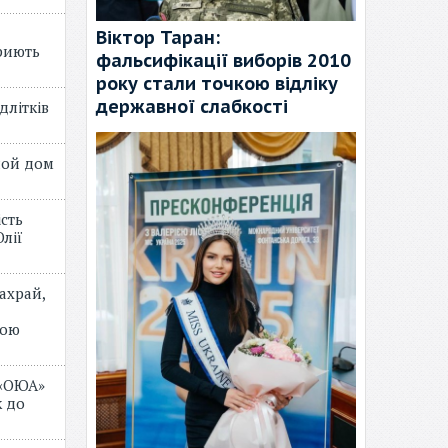
Віктор Таран:
риють
фальсифікації виборів 2010
року стали точкою відліку
державної слабкості
длітків
лой дом
ість
лії
ахрай,
мою
 «ОЮА»
 до