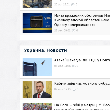
20 окт, 15:01
0
Из-за вражеских обстрелов Ни
Кировоградской областей неко
Одессу задерживаются
25 сен, 09:01
0
Украина. Новости
Атака “шахедів” по ТЦК у Полтав
03 июл, 11:55
0
Кабмін звільнив мовного омбуд
02 июл, 17:25
0
На Росії — збій у матриці. У "Б
масово зʼявляються антивоєнні 