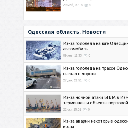
29 май, 09:18
0
Одесская область. Новости
Из-за гололеда на юге Одесщи
автомобиль
09 янв, 11:33
0
Из-за гололеда на трассе Одес
съехал с дороги
27 дек, 21:51
0
Из-за ночной атаки БПЛА в Из
терминалы и объекты портовой
22 окт, 15:01
0
Из-за аварии некоторые одесси
воды