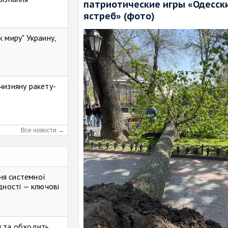
патриотические игры «Одесск
ястреб» (фото)
к миру" Украину,
чизняну ракету-
Все новости →
ня системної
дності — ключові
у та обходить