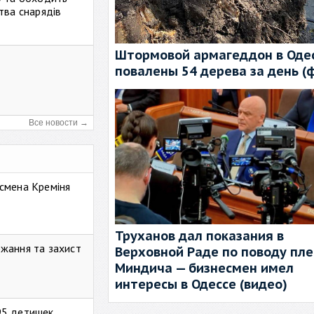
тва снарядів
Штормовой армагеддон в Одес
повалены 54 дерева за день (
Все новости →
смена Креміня
Труханов дал показания в
жання та захист
Верховной Раде по поводу пл
Миндича — бизнесмен имел
интересы в Одессе (видео)
95 детишек