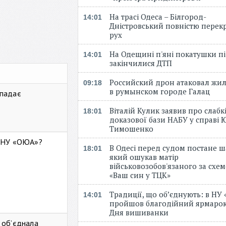
На трасі Одеса – Білгород-
14:01
Дністровський повністю перек
рух
На Одещині п'яні покатушки пі
14:01
закінчилися ДТП
Российский дрон атаковал жи
09:18
в румынском городе Галац
 падає
Віталій Кулик заявив про слабк
18:01
доказової бази НАБУ у справі Ю
Тимошенко
ь НУ «ОЮА»?
В Одесі перед судом постане ш
18:01
який ошукав матір
військовозобов'язаного за схе
«Ваш син у ТЦК»
Традиції, що об’єднують: в НУ
14:01
пройшов благодійний ярмарок
Дня вишиванки
 об’єднала