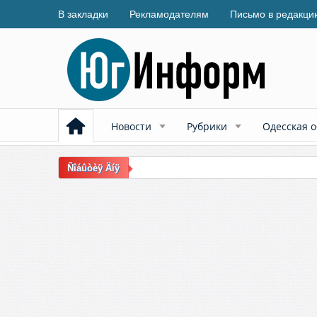
В закладки
Рекламодателям
Письмо в редакци
Новости
Рубрики
Одесская о
Ñîáûòèÿ Äíÿ