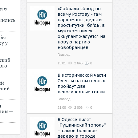
туру
«Собрали сброд по
всему Ростову - там
наркоманы, деды и
учились
проститутки, бл*дь, в
мужском виде», -
оккупант жалуется на
без
новую партию
ру у
новобранцев
Главред
нский
13:01
2 645
0
ого
»
В исторической части
Одессы на выходных
ий
пройдут две
етний
велосипедные гонки
Главред
ї
21:00
2 006
0
ним —
В Одессе пилят
“Пушкинский тополь”
– самое большое
дерево в городе