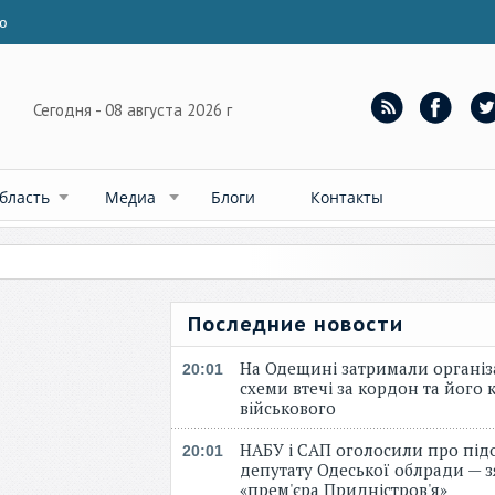
ю
Сегодня - 08 августа 2026 г
бласть
Медиа
Блоги
Контакты
Последние новости
На Одещині затримали організ
20:01
схеми втечі за кордон та його к
військового
НАБУ і САП оголосили про під
20:01
депутату Одеської облради — 
«прем'єра Придністров'я»