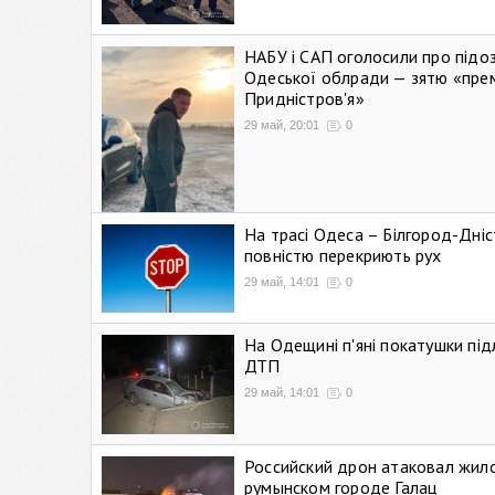
НАБУ і САП оголосили про підо
Одеської облради — зятю «пре
Придністров'я»
29 май, 20:01
0
На трасі Одеса – Білгород-Дні
повністю перекриють рух
29 май, 14:01
0
На Одещині п'яні покатушки підл
ДТП
29 май, 14:01
0
Российский дрон атаковал жил
румынском городе Галац