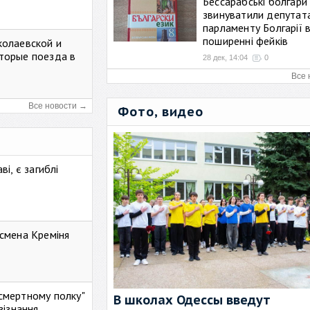
Бессарабські болгари
звинуватили депутат
парламенту Болгарії 
поширенні фейків
колаевской и
торые поезда в
28 дек, 14:04
0
Все 
Все новости →
Фото, видео
і, є загиблі
смена Креміня
ессмертному полку"
В школах Одессы введут
зізнання