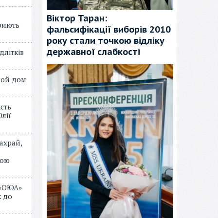
Віктор Таран:
риють
фальсифікації виборів 2010
року стали точкою відліку
державної слабкості
длітків
лой дом
ість
лії
ахрай,
мою
 «ОЮА»
 до