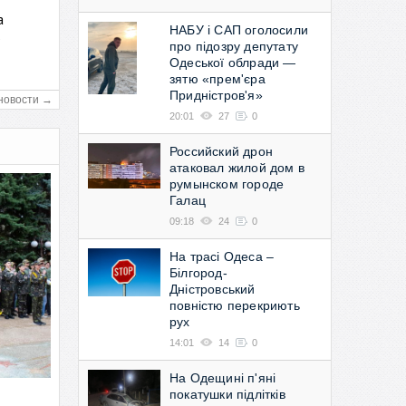
а
НАБУ і САП оголосили
в
про підозру депутату
Одеської облради —
зятю «прем'єра
Придністров'я»
новости →
20:01
27
0
Российский дрон
атаковал жилой дом в
румынском городе
Галац
09:18
24
0
На трасі Одеса –
Білгород-
Дністровський
повністю перекриють
рух
14:01
14
0
На Одещині п'яні
покатушки підлітків