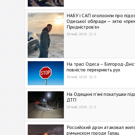
НАБУ і САП оголосили про підо
Одеської облради — зятю «пре
Придністров'я»
29 май, 20:01
0
На трасі Одеса – Білгород-Дні
повністю перекриють рух
29 май, 14:01
0
На Одещині п'яні покатушки підл
ДТП
29 май, 14:01
0
Российский дрон атаковал жил
румынском городе Галац