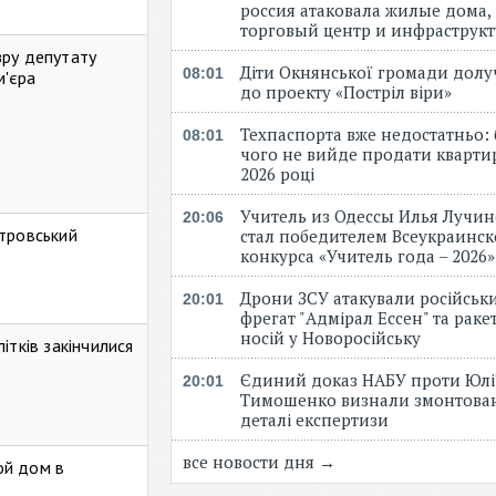
россия атаковала жилые дома,
торговый центр и инфраструк
зру депутату
Діти Окнянської громади дол
08:01
м'єра
до проекту «Постріл віри»
Техпаспорта вже недостатньо: 
08:01
чого не вийде продати кварти
2026 році
Учитель из Одессы Илья Лучи
20:06
стровський
стал победителем Всеукраинск
конкурса «Учитель года – 2026
Дрони ЗСУ атакували російськ
20:01
фрегат "Адмірал Ессен" та рак
носій у Новоросійську
ітків закінчилися
Єдиний доказ НАБУ проти Юлі
20:01
Тимошенко визнали змонтова
деталі експертизи
все новости дня →
ой дом в