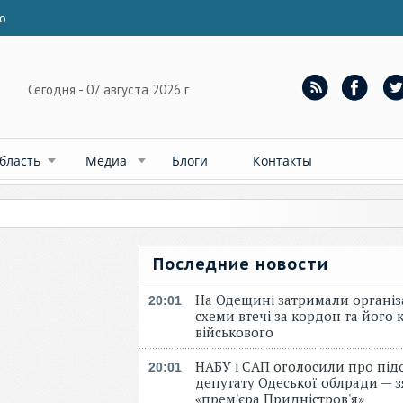
ю
Сегодня - 07 августа 2026 г
бласть
Медиа
Блоги
Контакты
Последние новости
На Одещині затримали організ
20:01
схеми втечі за кордон та його к
військового
НАБУ і САП оголосили про під
20:01
депутату Одеської облради — 
«прем'єра Придністров'я»