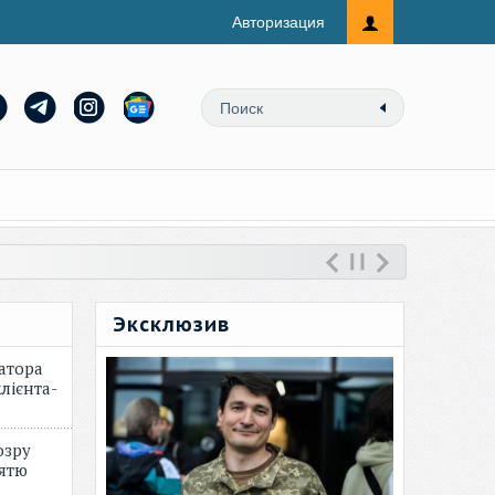
Авторизация
Эксклюзив
атора
лієнта-
озру
зятю