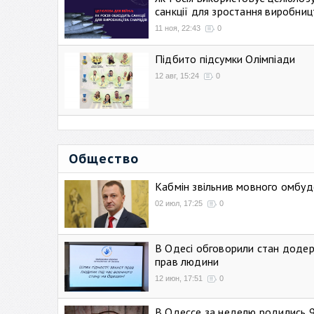
санкції для зростання виробниц
11 ноя, 22:43
0
Підбито підсумки Олімпіади
12 авг, 15:24
0
Общество
Кабмін звільнив мовного омбуд
02 июл, 17:25
0
В Одесі обговорили стан додер
прав людини
12 июн, 17:51
0
В Одессе за неделю родились 