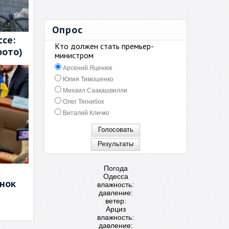
Опрос
се:
Кто должен стать премьер-
фото)
министром
Арсений Яценюк
Юлия Тимошенко
Михаил Саакашвилли
Олег Тягнибок
Виталий Кличко
Погода
Одесса
енок
влажность:
давление:
ветер:
Арциз
влажность:
давление: