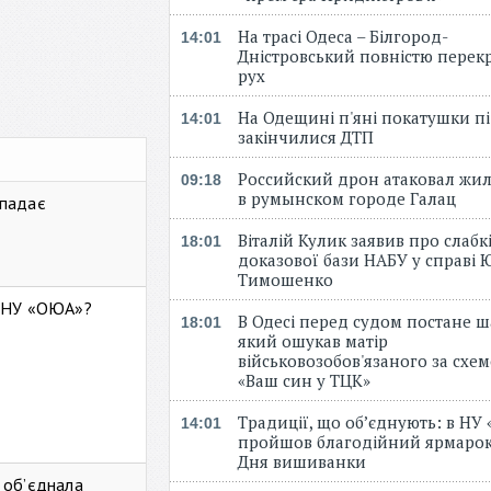
На трасі Одеса – Білгород-
14:01
Дністровський повністю перек
рух
На Одещині п'яні покатушки пі
14:01
закінчилися ДТП
Российский дрон атаковал жи
09:18
в румынском городе Галац
 падає
Віталій Кулик заявив про слабк
18:01
доказової бази НАБУ у справі Ю
Тимошенко
ь НУ «ОЮА»?
В Одесі перед судом постане ш
18:01
який ошукав матір
військовозобов'язаного за схе
«Ваш син у ТЦК»
Традиції, що об’єднують: в НУ
14:01
пройшов благодійний ярмарок
Дня вишиванки
 об’єднала