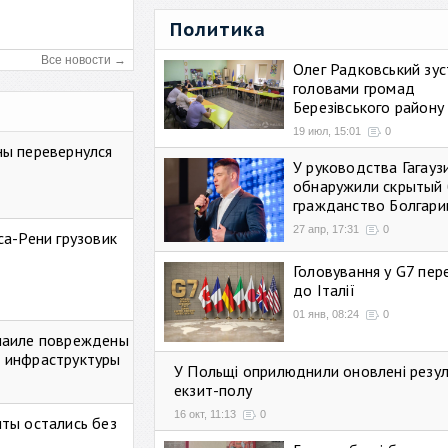
Политика
Все новости →
Олег Радковський зуст
головами громад
Березівського району
19 июл, 15:01
0
ны перевернулся
У руководства Гагауз
обнаружили скрытый 
гражданство Болгари
27 апр, 17:31
0
са-Рени грузовик
Головування у G7 пе
до Італії
01 янв, 08:24
0
маиле повреждены
 инфраструктуры
У Польщі оприлюднили оновлені резу
екзит-полу
16 окт, 11:13
0
ты остались без