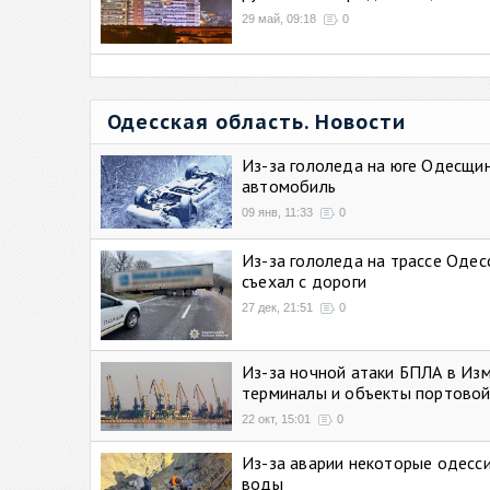
29 май, 09:18
0
Одесская область. Новости
Из-за гололеда на юге Одесщи
автомобиль
09 янв, 11:33
0
Из-за гололеда на трассе Одес
съехал с дороги
27 дек, 21:51
0
Из-за ночной атаки БПЛА в Из
терминалы и объекты портовой
22 окт, 15:01
0
Из-за аварии некоторые одесси
воды