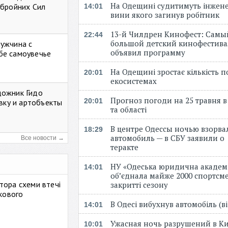
На Одещині судитимуть інжене
Збройних Сил
14:01
вини якого загинув робітник
13-й Чилдрен Кинофест: Самы
22:44
большой детский кинофестива
мужчина с
объявил программу
бе самоувечье
На Одещині зростає кількість 
20:01
екосистемах
дожник Гидо
Прогноз погоди на 25 травня в
20:01
авку и артобъекты
та області
В центре Одессы ночью взорва
18:29
автомобиль — в СБУ заявили о
Все новости →
теракте
НУ «Одеська юридична академ
14:01
об’єднала майже 2000 спортсме
тора схеми втечі
закритті сезону
ькового
В Одесі вибухнув автомобіль (
14:01
Ужасная ночь разрушений в Ки
10:01