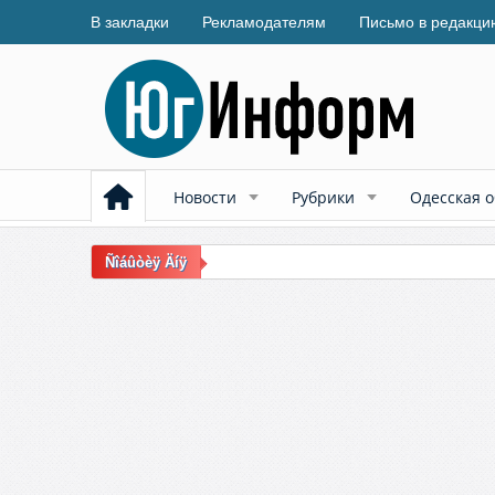
В закладки
Рекламодателям
Письмо в редакци
Новости
Рубрики
Одесская о
Ñîáûòèÿ Äíÿ