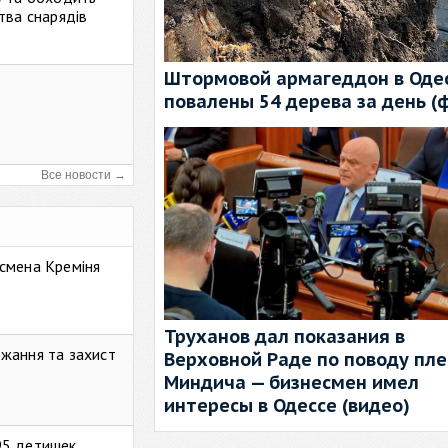
тва снарядів
Штормовой армагеддон в Одес
повалены 54 дерева за день (
Все новости →
смена Креміня
Труханов дал показания в
жання та захист
Верховной Раде по поводу пл
Миндича — бизнесмен имел
интересы в Одессе (видео)
95 детишек