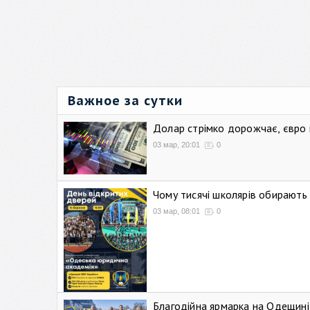
Важное за сутки
Долар стрімко дорожчає, євро
03 мар, 20:01
0
Чому тисячі школярів обирают
03 мар, 08:01
0
Благодійна ярмарка на Одещині