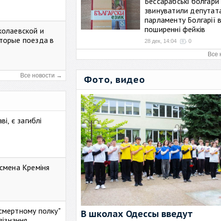
Бессарабські болгари
звинуватили депутат
парламенту Болгарії 
поширенні фейків
колаевской и
торые поезда в
28 дек, 14:04
0
Все 
Все новости →
Фото, видео
і, є загиблі
смена Креміня
ессмертному полку"
В школах Одессы введут
зізнання