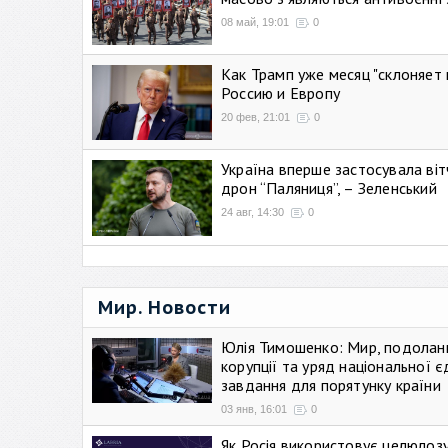
08 май, 19:01
0
Как Трамп уже месяц "склоняет 
Россию и Европу
20 фев, 21:01
0
Україна вперше застосувала віт
дрон “Паляниця”, – Зеленський
24 авг, 14:30
0
Мир. Новости
Юлія Тимошенко: Мир, подолан
корупції та уряд національної є
завдання для порятунку країни
03 янв, 16:01
0
Як Росія використовує целюлоз