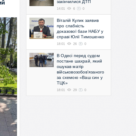
закінчилися ДТП
ий
14:01
6
0
Віталій Кулик заявив
про слабкість
доказової бази НАБУ у
справі Юлії Тимошенко
18:01
26
0
В Одесі перед судом
постане шахрай, який
ошукав матір
військовозобов'язаного
за схемою «Ваш син у
ТЦК»
18:01
29
0