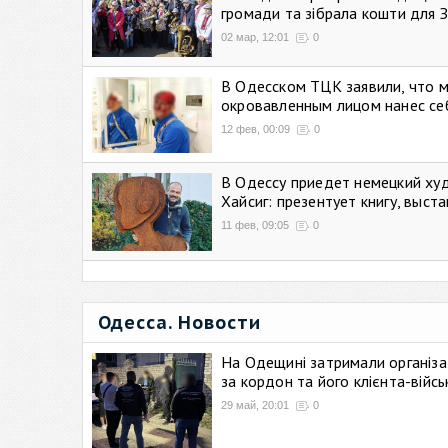
громади та зібрала кошти для 
02 мар, 12:01
0
В Одесском ТЦК заявили, что 
окровавленным лицом нанес се
12 фев, 00:09
0
В Одессу приедет немецкий ху
Хайсиг: презентует книгу, выст
11 фев, 09:05
0
Одесса. Новости
На Одещині затримали організа
за кордон та його клієнта-війс
29 май, 20:01
0