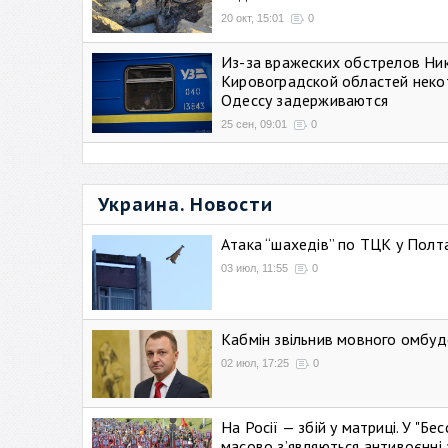
20 окт, 15:01
0
Из-за вражеских обстрелов Ни
Кировоградской областей неко
Одессу задерживаются
25 сен, 09:01
0
Украина. Новости
Атака “шахедів” по ТЦК у Полтав
03 июл, 11:55
0
Кабмін звільнив мовного омбуд
02 июл, 17:25
0
На Росії — збій у матриці. У "Б
масово зʼявляються антивоєнні 