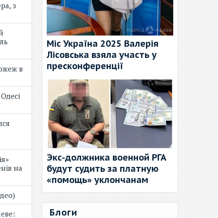
ра, з
й
ль
Міс Україна 2025 Валерія
Лісовська взяла участь у
пресконференції
пожеж в
 Одесі
лся
Экс-должника военной РГА
ія»
будут судить за платную
нів на
«помощь» уклончанам
відео)
Блоги
еве: