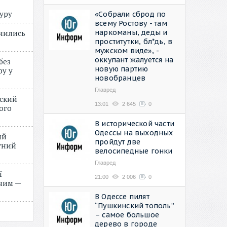
туру
«Собрали сброд по
всему Ростову - там
наркоманы, деды и
учились
проститутки, бл*дь, в
мужском виде», -
оккупант жалуется на
без
новую партию
ру у
новобранцев
Главред
нский
13:01
2 645
0
ого
»
В исторической части
Одессы на выходных
ий
пройдут две
етний
велосипедные гонки
Главред
ї
21:00
2 006
0
ним —
В Одессе пилят
“Пушкинский тополь”
– самое большое
дерево в городе