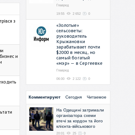
Главред
19:55
2 652
0
рівся з
«Золотые»
сельсоветы:
руководитель
Крыжановки
зарабатывает почти
ии
$2000 в месяц, но
бизнес и
самый богатый
и
«мэр» — в Сергеевке
Главред
06:00
2 122
0
реходить
Комментируют
Сегодня
Читаемое
На Одещині затримали
льтати
організатора схеми
втечі за кордон та його
клієнта-військового
20:01
25
0