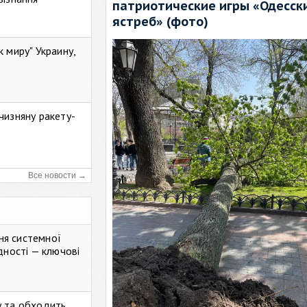
патриотические игры «Одесск
ястреб» (фото)
к миру" Украину,
чизняну ракету-
Все новости →
ня системної
дності — ключові
у та обходить