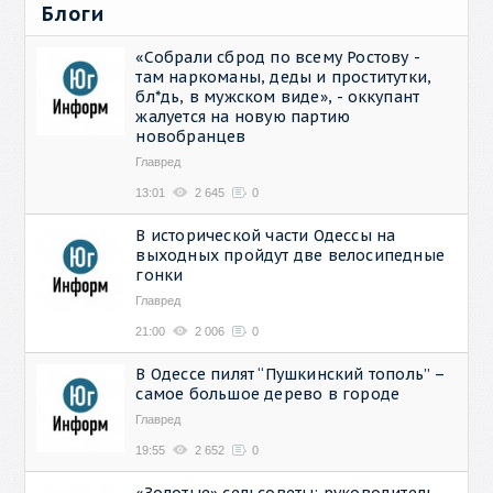
Блоги
«Собрали сброд по всему Ростову -
там наркоманы, деды и проститутки,
бл*дь, в мужском виде», - оккупант
жалуется на новую партию
новобранцев
Главред
13:01
2 645
0
В исторической части Одессы на
выходных пройдут две велосипедные
гонки
Главред
21:00
2 006
0
В Одессе пилят “Пушкинский тополь” –
самое большое дерево в городе
Главред
19:55
2 652
0
«Золотые» сельсоветы: руководитель