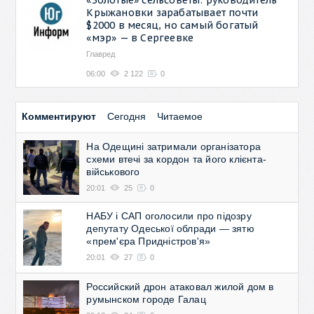
Крыжановки зарабатывает почти
$2000 в месяц, но самый богатый
«мэр» — в Сергеевке
Главред
06:00
2 122
0
Комментируют
Сегодня
Читаемое
На Одещині затримали організатора
схеми втечі за кордон та його клієнта-
військового
20:01
25
0
НАБУ і САП оголосили про підозру
депутату Одеської облради — зятю
«прем'єра Придністров'я»
20:01
27
0
Российский дрон атаковал жилой дом в
румынском городе Галац