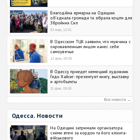
Благодійна ярмарка на Одещині
об’єднала громади та зібрала кошти для
Збройних Сил
02 мар, 12:01
В Одесском ТЦК заявили, что мужчина с
окровавленным лицом нанес себе
самоувечье
12 фев, 00:09
В Одессу приедет немецкий художник
Гидо Хайсиг: презентует книгу, выставку
и артобъекты
11 фев, 09:05
Все новости →
Одесса. Новости
На Одещині затримали організатора
схеми втечі за кордон та його клієнта-
військового