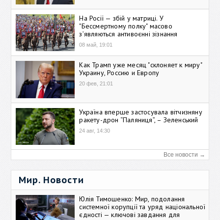
На Росії — збій у матриці. У
"Бессмертному полку" масово
зʼявляються антивоєнні зізнання
08 май, 19:01
Как Трамп уже месяц "склоняет к миру"
Украину, Россию и Европу
20 фев, 21:01
Україна вперше застосувала вітчизняну
ракету-дрон “Паляниця”, – Зеленський
24 авг, 14:30
Все новости →
Мир. Новости
Юлія Тимошенко: Мир, подолання
системної корупції та уряд національної
єдності — ключові завдання для