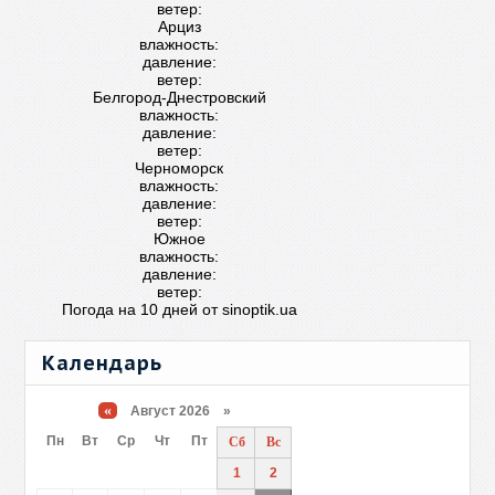
ветер:
Арциз
влажность:
давление:
ветер:
Белгород-Днестровский
влажность:
давление:
ветер:
Черноморск
влажность:
давление:
ветер:
Южное
влажность:
давление:
ветер:
Погода на 10 дней от
sinoptik.ua
Календарь
«
Август 2026 »
Пн
Вт
Ср
Чт
Пт
Сб
Вс
1
2