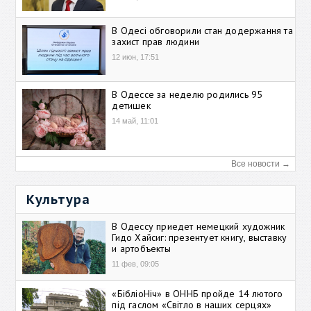
В Одесі обговорили стан додержання та
захист прав людини
12 июн, 17:51
В Одессе за неделю родились 95
детишек
14 май, 11:01
Все новости →
Культура
В Одессу приедет немецкий художник
Гидо Хайсиг: презентует книгу, выставку
и артобъекты
11 фев, 09:05
«БібліоНіч» в ОННБ пройде 14 лютого
під гаслом «Світло в наших серцях»