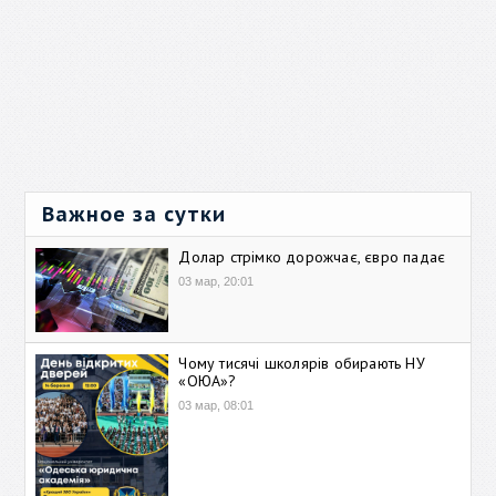
Важное за сутки
Долар стрімко дорожчає, євро падає
03 мар, 20:01
Чому тисячі школярів обирають НУ
«ОЮА»?
03 мар, 08:01