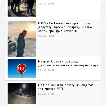
29 май, 20:01
НАБУ і САП оголосили про підозру
депутату Одеської облради — зятю
«прем'єра Придністров'я»
29 май, 20:01
На трасі Одеса – Білгород-
Дністровський повністю перекриють рух
29 май, 14:01
На Одещині п'яні покатушки підлітків
закінчилися ДТП
29 май, 14:01