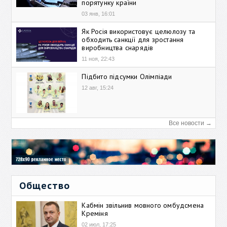
порятунку країни
03 янв, 16:01
Як Росія використовує целюлозу та
обходить санкції для зростання
виробництва снарядів
11 ноя, 22:43
Підбито підсумки Олімпіади
12 авг, 15:24
Все новости →
Общество
Кабмін звільнив мовного омбудсмена
Креміня
02 июл, 17:25