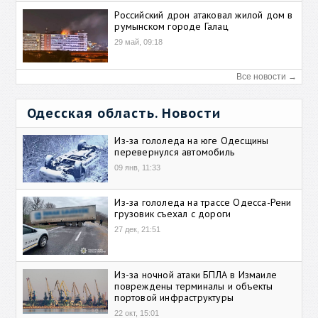
Российский дрон атаковал жилой дом в
румынском городе Галац
29 май, 09:18
Все новости →
Одесская область. Новости
Из-за гололеда на юге Одесщины
перевернулся автомобиль
09 янв, 11:33
Из-за гололеда на трассе Одесса-Рени
грузовик съехал с дороги
27 дек, 21:51
Из-за ночной атаки БПЛА в Измаиле
повреждены терминалы и объекты
портовой инфраструктуры
22 окт, 15:01