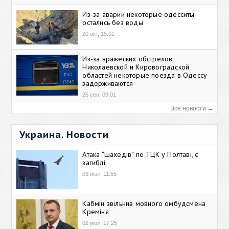
Из-за аварии некоторые одесситы
остались без воды
20 окт, 15:01
Из-за вражеских обстрелов
Николаевской и Кировоградской
областей некоторые поезда в Одессу
задерживаются
25 сен, 09:01
Все новости →
Украина. Новости
Атака “шахедів” по ТЦК у Полтаві, є
загиблі
03 июл, 11:55
Кабмін звільнив мовного омбудсмена
Креміня
02 июл, 17:25