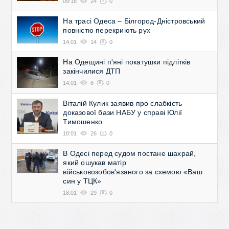
09:18
24
0
На трасі Одеса – Білгород-Дністровський
повністю перекриють рух
14:01
14
0
На Одещині п'яні покатушки підлітків
закінчилися ДТП
14:01
6
0
Віталій Кулик заявив про слабкість
доказової бази НАБУ у справі Юлії
Тимошенко
18:01
26
0
В Одесі перед судом постане шахрай,
який ошукав матір
військовозобов'язаного за схемою «Ваш
син у ТЦК»
18:01
29
0