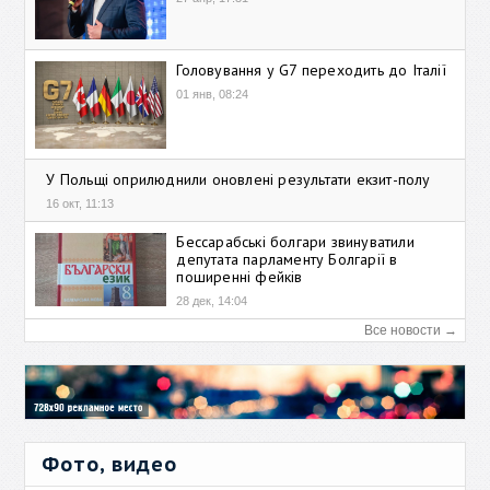
Головування у G7 переходить до Італії
01 янв, 08:24
У Польщі оприлюднили оновлені результати екзит-полу
16 окт, 11:13
Бессарабські болгари звинуватили
депутата парламенту Болгарії в
поширенні фейків
28 дек, 14:04
Все новости →
Фото, видео