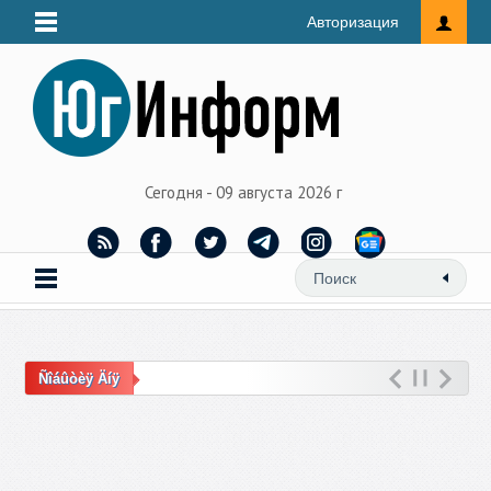
Авторизация
Сегодня - 09 августа 2026 г
Ñîáûòèÿ Äíÿ