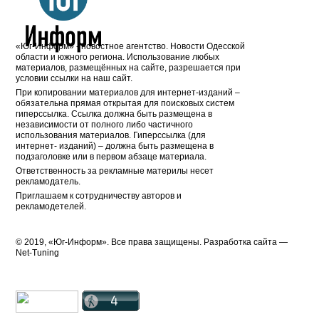
«Юг-Информ» - новостное агентство. Новости Одесской
области и южного региона. Использование любых
материалов, размещённых на сайте, разрешается при
условии ссылки на наш сайт.
При копировании материалов для интернет-изданий –
обязательна прямая открытая для поисковых систем
гиперссылка. Ссылка должна быть размещена в
независимости от полного либо частичного
использования материалов. Гиперссылка (для
интернет- изданий) – должна быть размещена в
подзаголовке или в первом абзаце материала.
Ответственность за рекламные материлы несет
рекламодатель.
Приглашаем к сотрудничеству авторов и
рекламодетелей.
© 2019, «Юг-Информ». Все права защищены. Разработка cайта —
Net-Tuning