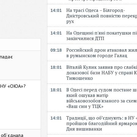
На трасі Одеса – Білгород-
14:01
Дністровський повністю перек
рух
На Одещині п'яні покатушки пі
14:01
закінчилися ДТП
Российский дрон атаковал жи
09:18
в румынском городе Галац
 падає
Віталій Кулик заявив про слабк
18:01
доказової бази НАБУ у справі Ю
Тимошенко
ь НУ «ОЮА»?
В Одесі перед судом постане ш
18:01
який ошукав матір
військовозобов'язаного за схе
«Ваш син у ТЦК»
Традиції, що об’єднують: в НУ
14:01
пройшов благодійний ярмарок
Дня вишиванки
 об’єднала