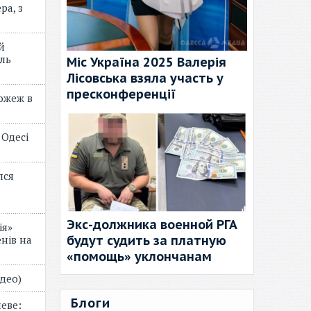
ра, з
й
ль
Міс Україна 2025 Валерія
Лісовська взяла участь у
пресконференції
пожеж в
 Одесі
лся
Экс-должника военной РГА
ія»
будут судить за платную
нів на
«помощь» уклончанам
відео)
Блоги
еве: