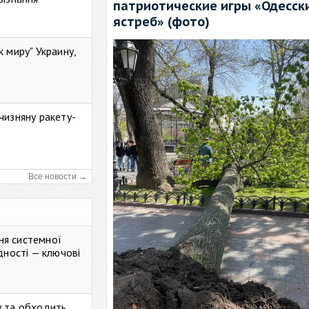
патриотические игры «Одесск
ястреб» (фото)
к миру" Украину,
чизняну ракету-
Все новости →
ня системної
дності — ключові
у та обходить