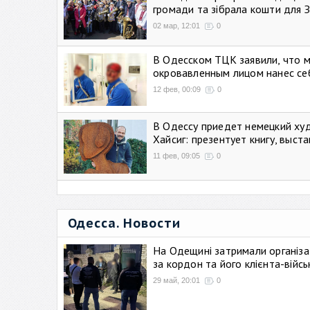
громади та зібрала кошти для 
02 мар, 12:01
0
В Одесском ТЦК заявили, что 
окровавленным лицом нанес се
12 фев, 00:09
0
В Одессу приедет немецкий ху
Хайсиг: презентует книгу, выст
11 фев, 09:05
0
Одесса. Новости
На Одещині затримали організа
за кордон та його клієнта-війс
29 май, 20:01
0