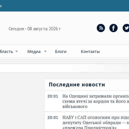
ю
Сегодня - 08 августа 2026 г
бласть
Медиа
Блоги
Контакты
Последние новости
На Одещині затримали організ
20:01
схеми втечі за кордон та його к
військового
НАБУ і САП оголосили про під
20:01
депутату Одеської облради — 
«прем'єра Придністров'я»