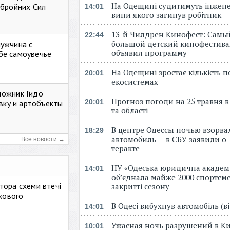
На Одещині судитимуть інжене
Збройних Сил
14:01
вини якого загинув робітник
13-й Чилдрен Кинофест: Самы
22:44
большой детский кинофестива
мужчина с
объявил программу
бе самоувечье
На Одещині зростає кількість 
20:01
екосистемах
дожник Гидо
Прогноз погоди на 25 травня в
20:01
авку и артобъекты
та області
В центре Одессы ночью взорва
18:29
автомобиль — в СБУ заявили о
Все новости →
теракте
НУ «Одеська юридична академ
14:01
об’єднала майже 2000 спортсме
тора схеми втечі
закритті сезону
ькового
В Одесі вибухнув автомобіль (
14:01
Ужасная ночь разрушений в Ки
10:01