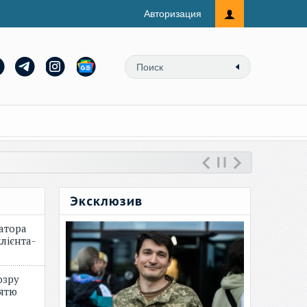
Авторизация
Эксклюзив
атора
лієнта-
озру
зятю