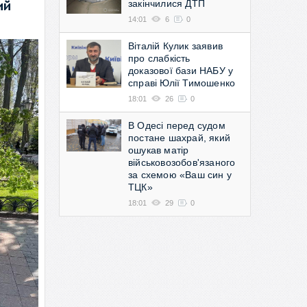
закінчилися ДТП
ий
14:01
6
0
Віталій Кулик заявив
про слабкість
доказової бази НАБУ у
справі Юлії Тимошенко
18:01
26
0
В Одесі перед судом
постане шахрай, який
ошукав матір
військовозобов'язаного
за схемою «Ваш син у
ТЦК»
18:01
29
0