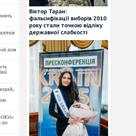
Віктор Таран:
риють
фальсифікації виборів 2010
року стали точкою відліку
державної слабкості
длітків
лой дом
ість
лії
ахрай,
мою
 «ОЮА»
 до