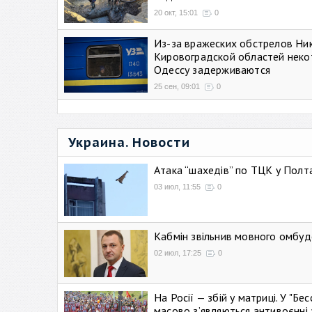
20 окт, 15:01
0
Из-за вражеских обстрелов Ни
Кировоградской областей неко
Одессу задерживаются
25 сен, 09:01
0
Украина. Новости
Атака “шахедів” по ТЦК у Полтав
03 июл, 11:55
0
Кабмін звільнив мовного омбуд
02 июл, 17:25
0
На Росії — збій у матриці. У "Б
масово зʼявляються антивоєнні 