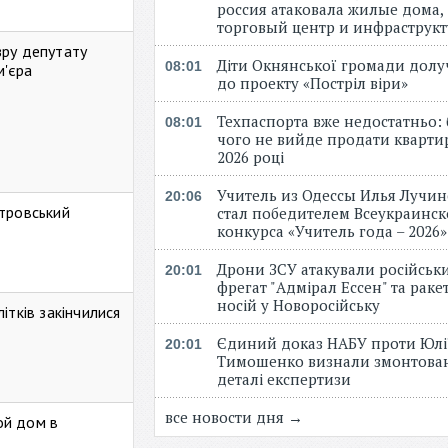
россия атаковала жилые дома,
торговый центр и инфраструк
зру депутату
Діти Окнянської громади дол
08:01
м'єра
до проекту «Постріл віри»
Техпаспорта вже недостатньо: 
08:01
чого не вийде продати кварти
2026 році
Учитель из Одессы Илья Лучи
20:06
стровський
стал победителем Всеукраинск
конкурса «Учитель года – 2026
Дрони ЗСУ атакували російськ
20:01
фрегат "Адмірал Ессен" та рак
носій у Новоросійську
ітків закінчилися
Єдиний доказ НАБУ проти Юлі
20:01
Тимошенко визнали змонтова
деталі експертизи
все новости дня →
ой дом в