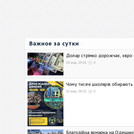
Важное за сутки
Долар стрімко дорожчає, євро
03 мар, 20:01
0
Чому тисячі школярів обирают
03 мар, 08:01
0
Благодійна ярмарка на Одещині