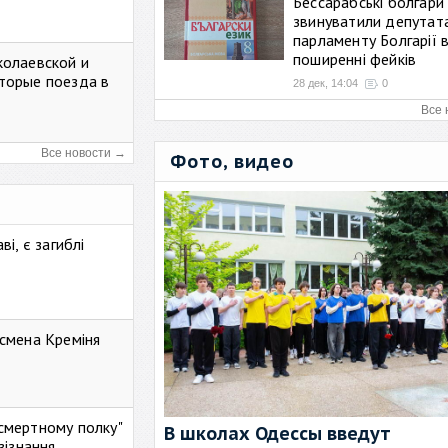
Бессарабські болгари
звинуватили депутат
парламенту Болгарії 
поширенні фейків
колаевской и
торые поезда в
28 дек, 14:04
0
Все 
Все новости →
Фото, видео
і, є загиблі
смена Креміня
ессмертному полку"
В школах Одессы введут
зізнання