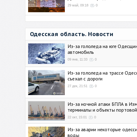
29 май, 09:18
0
Одесская область. Новости
Из-за гололеда на юге Одесщи
автомобиль
09 янв, 11:33
0
Из-за гололеда на трассе Одес
съехал с дороги
27 дек, 21:51
0
Из-за ночной атаки БПЛА в Из
терминалы и объекты портовой
22 окт, 15:01
0
Из-за аварии некоторые одесси
воды