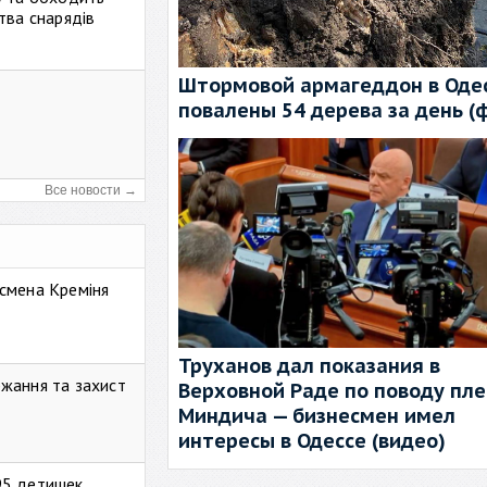
тва снарядів
Штормовой армагеддон в Одес
повалены 54 дерева за день (
Все новости →
смена Креміня
Труханов дал показания в
жання та захист
Верховной Раде по поводу пл
Миндича — бизнесмен имел
интересы в Одессе (видео)
95 детишек