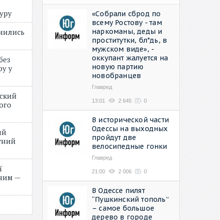
туру
«Собрали сброд по
всему Ростову - там
наркоманы, деды и
учились
проститутки, бл*дь, в
мужском виде», -
оккупант жалуется на
без
новую партию
ру у
новобранцев
Главред
нский
13:01
2 645
0
ого
»
В исторической части
Одессы на выходных
ий
пройдут две
етний
велосипедные гонки
Главред
ї
21:00
2 006
0
ним —
В Одессе пилят
“Пушкинский тополь”
– самое большое
дерево в городе