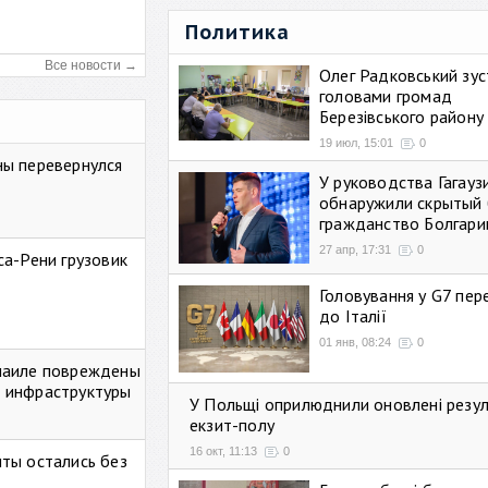
Политика
Все новости →
Олег Радковський зуст
головами громад
Березівського району
19 июл, 15:01
0
ны перевернулся
У руководства Гагауз
обнаружили скрытый 
гражданство Болгари
27 апр, 17:31
0
са-Рени грузовик
Головування у G7 пе
до Італії
01 янв, 08:24
0
маиле повреждены
 инфраструктуры
У Польщі оприлюднили оновлені резу
екзит-полу
16 окт, 11:13
0
ты остались без