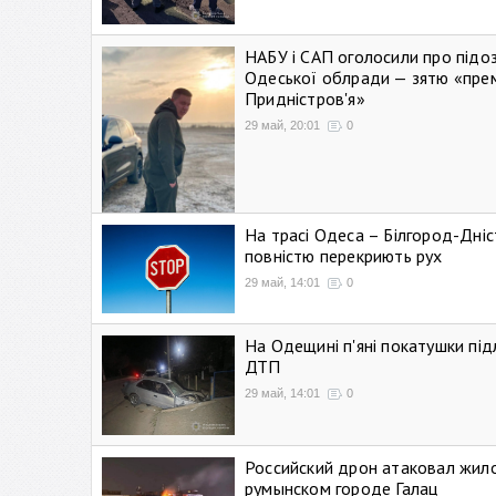
НАБУ і САП оголосили про підо
Одеської облради — зятю «пре
Придністров'я»
29 май, 20:01
0
На трасі Одеса – Білгород-Дні
повністю перекриють рух
29 май, 14:01
0
На Одещині п'яні покатушки підл
ДТП
29 май, 14:01
0
Российский дрон атаковал жил
румынском городе Галац