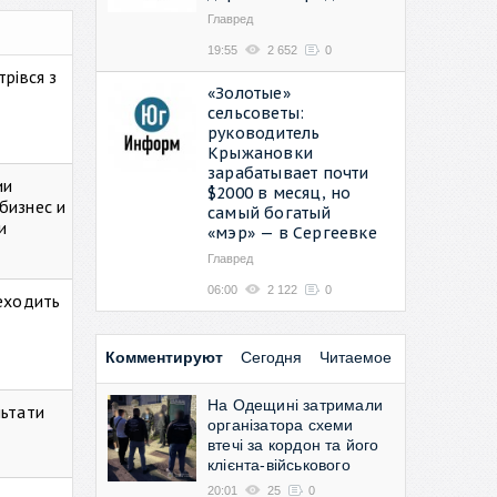
Главред
19:55
2 652
0
рівся з
«Золотые»
сельсоветы:
руководитель
Крыжановки
зарабатывает почти
ии
$2000 в месяц, но
бизнес и
самый богатый
и
«мэр» — в Сергеевке
Главред
06:00
2 122
0
реходить
Комментируют
Сегодня
Читаемое
На Одещині затримали
льтати
організатора схеми
втечі за кордон та його
клієнта-військового
20:01
25
0