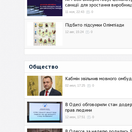
санкції для зростання виробниц
11 ноя, 22:43
0
Підбито підсумки Олімпіади
12 авг, 15:24
0
Общество
Кабмін звільнив мовного омбуд
02 июл, 17:25
0
В Одесі обговорили стан додер
прав людини
12 июн, 17:51
0
В Одессе за неделю родились 