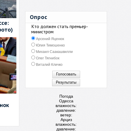
Опрос
се:
Кто должен стать премьер-
фото)
министром
Арсений Яценюк
Юлия Тимошенко
Михаил Саакашвилли
Олег Тягнибок
Виталий Кличко
Погода
Одесса
енок
влажность:
давление:
ветер:
Арциз
влажность:
давление: