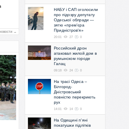
а
НАБУ і САП оголосили
в
про підозру депутату
Одеської облради —
зятю «прем'єра
Придністров'я»
новости →
20:01
27
0
Российский дрон
атаковал жилой дом в
румынском городе
Галац
09:18
24
0
На трасі Одеса –
Білгород-
Дністровський
повністю перекриють
рух
14:01
14
0
На Одещині п'яні
покатушки підлітків