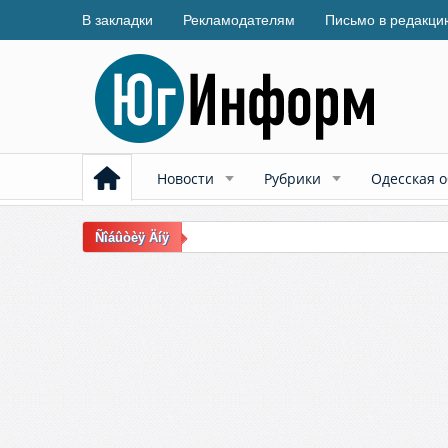
В закладки
Рекламодателям
Письмо в редакци
Новости
Рубрики
Одесская о
Ñîáûòèÿ Äíÿ