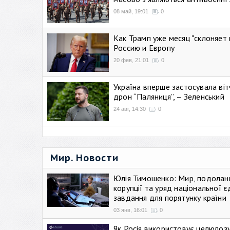
08 май, 19:01
0
Как Трамп уже месяц "склоняет 
Россию и Европу
20 фев, 21:01
0
Україна вперше застосувала віт
дрон “Паляниця”, – Зеленський
24 авг, 14:30
0
Мир. Новости
Юлія Тимошенко: Мир, подолан
корупції та уряд національної є
завдання для порятунку країни
03 янв, 16:01
0
Як Росія використовує целюлоз