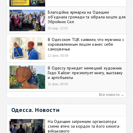
Благодійна ярмарка на Одещині
об’єднала громади та зібрала кошти для
Збройних Сил
02 мар, 12:01
В Одесском ТЦК заявили, что мужчина с
окровавленным лицом нанес себе
самоувечье
12 фев, 00:09
В Одессу приедет немецкий художник
Гидо Хайсиг: презентует книгу, выставку
и артобъекты
11 фев, 09:05
Все новости →
Одесса. Новости
На Одещині затримали організатора
схеми втечі за кордон та його клієнта-
військового