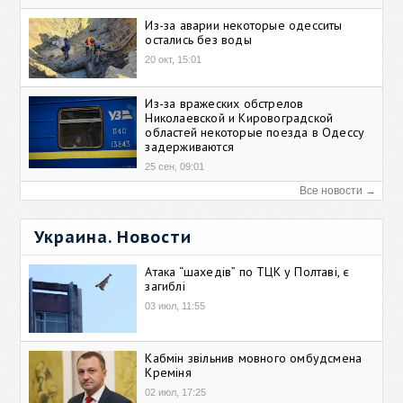
Из-за аварии некоторые одесситы
остались без воды
20 окт, 15:01
Из-за вражеских обстрелов
Николаевской и Кировоградской
областей некоторые поезда в Одессу
задерживаются
25 сен, 09:01
Все новости →
Украина. Новости
Атака “шахедів” по ТЦК у Полтаві, є
загиблі
03 июл, 11:55
Кабмін звільнив мовного омбудсмена
Креміня
02 июл, 17:25