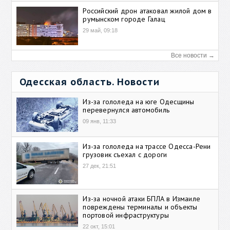
Российский дрон атаковал жилой дом в
румынском городе Галац
29 май, 09:18
Все новости →
Одесская область. Новости
Из-за гололеда на юге Одесщины
перевернулся автомобиль
09 янв, 11:33
Из-за гололеда на трассе Одесса-Рени
грузовик съехал с дороги
27 дек, 21:51
Из-за ночной атаки БПЛА в Измаиле
повреждены терминалы и объекты
портовой инфраструктуры
22 окт, 15:01