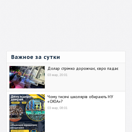
Важное за сутки
Долар стрімко дорожчає, євро падає
03 мар, 20:01
Чому тисячі школярів обирають НУ
«ОЮА»?
03 мар, 08:01