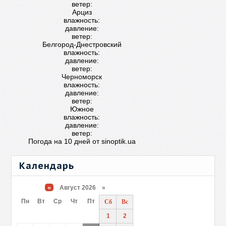
ветер:
Арциз
влажность:
давление:
ветер:
Белгород-Днестровский
влажность:
давление:
ветер:
Черноморск
влажность:
давление:
ветер:
Южное
влажность:
давление:
ветер:
Погода на 10 дней от
sinoptik.ua
Календарь
«
Август 2026 »
Пн
Вт
Ср
Чт
Пт
Сб
Вс
1
2