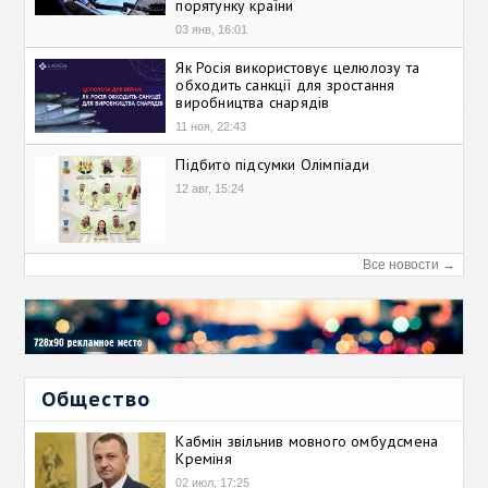
порятунку країни
03 янв, 16:01
Як Росія використовує целюлозу та
обходить санкції для зростання
виробництва снарядів
11 ноя, 22:43
Підбито підсумки Олімпіади
12 авг, 15:24
Все новости →
Общество
Кабмін звільнив мовного омбудсмена
Креміня
02 июл, 17:25