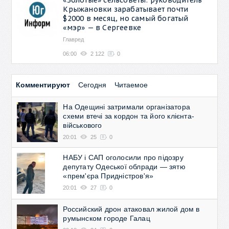
Крыжановки зарабатывает почти
$2000 в месяц, но самый богатый
«мэр» — в Сергеевке
Главред
06:00
2 122
0
Комментируют
Сегодня
Читаемое
На Одещині затримали організатора
схеми втечі за кордон та його клієнта-
військового
20:01
25
0
НАБУ і САП оголосили про підозру
депутату Одеської облради — зятю
«прем'єра Придністров'я»
20:01
27
0
Российский дрон атаковал жилой дом в
румынском городе Галац