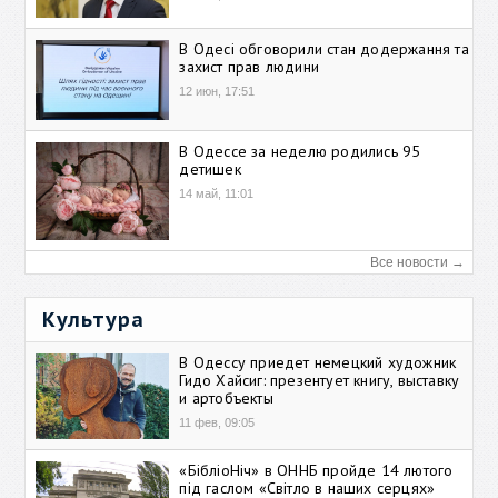
В Одесі обговорили стан додержання та
захист прав людини
12 июн, 17:51
В Одессе за неделю родились 95
детишек
14 май, 11:01
Все новости →
Культура
В Одессу приедет немецкий художник
Гидо Хайсиг: презентует книгу, выставку
и артобъекты
11 фев, 09:05
«БібліоНіч» в ОННБ пройде 14 лютого
під гаслом «Світло в наших серцях»