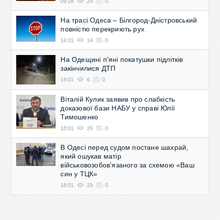
09:18
24
0
На трасі Одеса – Білгород-Дністровський
повністю перекриють рух
14:01
14
0
На Одещині п'яні покатушки підлітків
закінчилися ДТП
14:01
6
0
Віталій Кулик заявив про слабкість
доказової бази НАБУ у справі Юлії
Тимошенко
18:01
26
0
В Одесі перед судом постане шахрай,
який ошукав матір
військовозобов'язаного за схемою «Ваш
син у ТЦК»
18:01
29
0