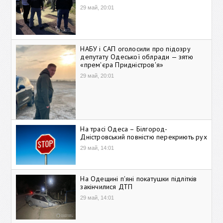
29 май, 20:01
НАБУ і САП оголосили про підозру
депутату Одеської облради — зятю
«прем'єра Придністров'я»
29 май, 20:01
На трасі Одеса – Білгород-
Дністровський повністю перекриють рух
29 май, 14:01
На Одещині п'яні покатушки підлітків
закінчилися ДТП
29 май, 14:01