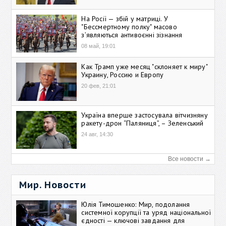
На Росії — збій у матриці. У
"Бессмертному полку" масово
зʼявляються антивоєнні зізнання
08 май, 19:01
Как Трамп уже месяц "склоняет к миру"
Украину, Россию и Европу
20 фев, 21:01
Україна вперше застосувала вітчизняну
ракету-дрон “Паляниця”, – Зеленський
24 авг, 14:30
Все новости →
Мир. Новости
Юлія Тимошенко: Мир, подолання
системної корупції та уряд національної
єдності — ключові завдання для