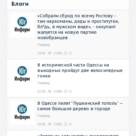
Блоги
«Собрали сброд по всему Ростову -
там наркоманы, деды и проститутки,
бл*дь, в мужском виде», - оккупант
жалуется на новую партию
новобранцев
Главред
13:01
2 645
0
В исторической части Одессы на
выходных пройдут две велосипедные
гонки
Главред
21:00
2 006
0
В Одессе пилят “Пушкинский тополь” –
самое большое дерево в городе
Главред
19:55
2 652
0
«Золотые» сельсоветы: руководитель