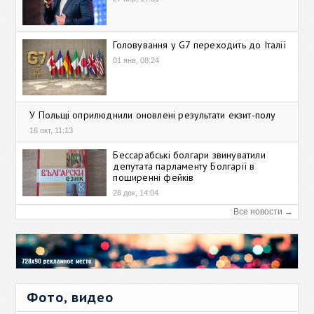
Головування у G7 переходить до Італії
01 янв, 08:24
У Польщі оприлюднили оновлені результати екзит-полу
16 окт, 11:13
Бессарабські болгари звинуватили
депутата парламенту Болгарії в
поширенні фейків
28 дек, 14:04
Все новости →
Фото, видео