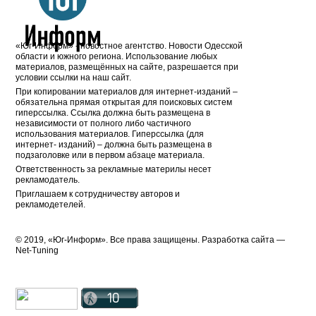
«Юг-Информ» - новостное агентство. Новости Одесской
области и южного региона. Использование любых
материалов, размещённых на сайте, разрешается при
условии ссылки на наш сайт.
При копировании материалов для интернет-изданий –
обязательна прямая открытая для поисковых систем
гиперссылка. Ссылка должна быть размещена в
независимости от полного либо частичного
использования материалов. Гиперссылка (для
интернет- изданий) – должна быть размещена в
подзаголовке или в первом абзаце материала.
Ответственность за рекламные материлы несет
рекламодатель.
Приглашаем к сотрудничеству авторов и
рекламодетелей.
© 2019, «Юг-Информ». Все права защищены. Разработка cайта —
Net-Tuning