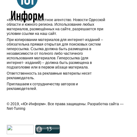
«Юг-Информ» - новостное агентство. Новости Одесской
области и южного региона. Использование любых
материалов, размещённых на сайте, разрешается при
условии ссылки на наш сайт.
При копировании материалов для интернет-изданий –
обязательна прямая открытая для поисковых систем
гиперссылка. Ссылка должна быть размещена в
независимости от полного либо частичного
использования материалов. Гиперссылка (для
интернет- изданий) – должна быть размещена в
подзаголовке или в первом абзаце материала.
Ответственность за рекламные материлы несет
рекламодатель.
Приглашаем к сотрудничеству авторов и
рекламодетелей.
© 2019, «Юг-Информ». Все права защищены. Разработка cайта —
Net-Tuning