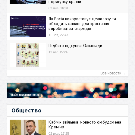
порятунку країни
03 янв, 16:01
Як Росія використовує целюлозу та
обходить санкції для зростання
виробництва снарядів
11 ноя, 22:43
Підбито підсумки Олімпіади
12 авг, 15:24
Все новости →
Общество
Кабмін звільнив мовного омбудсмена
Креміня
02 июл, 17:25