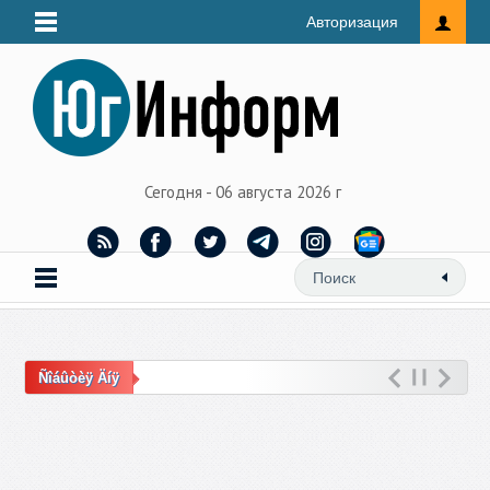
Авторизация
Сегодня - 06 августа 2026 г
Ñîáûòèÿ Äíÿ