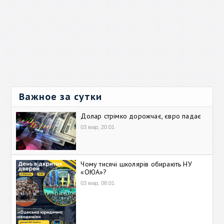
Важное за сутки
Долар стрімко дорожчає, євро падає
03 мар, 20:01
Чому тисячі школярів обирають НУ
«ОЮА»?
03 мар, 08:01