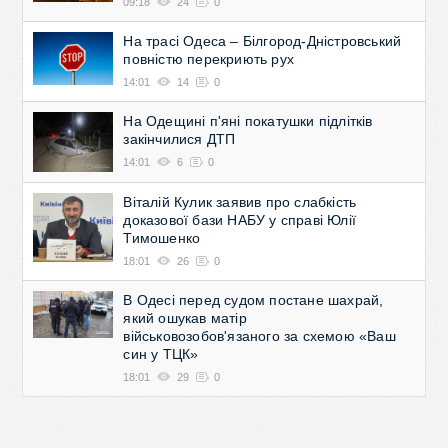
09:18
24
0
На трасі Одеса – Білгород-Дністровський
повністю перекриють рух
14:01
14
0
На Одещині п'яні покатушки підлітків
закінчилися ДТП
14:01
6
0
Віталій Кулик заявив про слабкість
доказової бази НАБУ у справі Юлії
Тимошенко
18:01
26
0
В Одесі перед судом постане шахрай,
який ошукав матір
військовозобов'язаного за схемою «Ваш
син у ТЦК»
18:01
29
0