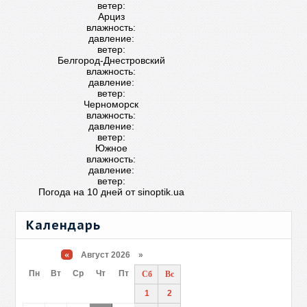
ветер:
Арциз
влажность:
давление:
ветер:
Белгород-Днестровский
влажность:
давление:
ветер:
Черноморск
влажность:
давление:
ветер:
Южное
влажность:
давление:
ветер:
Погода на 10 дней от
sinoptik.ua
Календарь
«
Август 2026 »
Пн
Вт
Ср
Чт
Пт
Сб
Вс
1
2