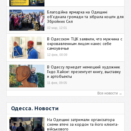
Благодійна ярмарка на Одещині
об’єднала громади та зібрала кошти для
Збройних Сил
02 мар, 12:01
В Одесском ТЦК заявили, что мужчина с
окровавленным лицом нанес себе
самоувечье
12 фев, 00:09
В Одессу приедет немецкий художник
Гидо Хайсиг: презентует книгу, выставку
и артобъекты
11 фев, 09:05
Все новости →
Одесса. Новости
На Одещині затримали організатора
схеми втечі за кордон та його клієнта-
військового