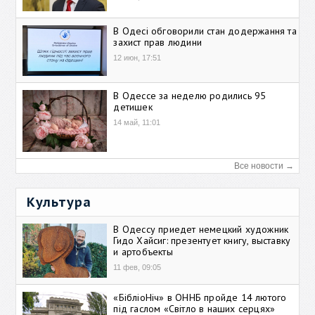
В Одесі обговорили стан додержання та
захист прав людини
12 июн, 17:51
В Одессе за неделю родились 95
детишек
14 май, 11:01
Все новости →
Культура
В Одессу приедет немецкий художник
Гидо Хайсиг: презентует книгу, выставку
и артобъекты
11 фев, 09:05
«БібліоНіч» в ОННБ пройде 14 лютого
під гаслом «Світло в наших серцях»