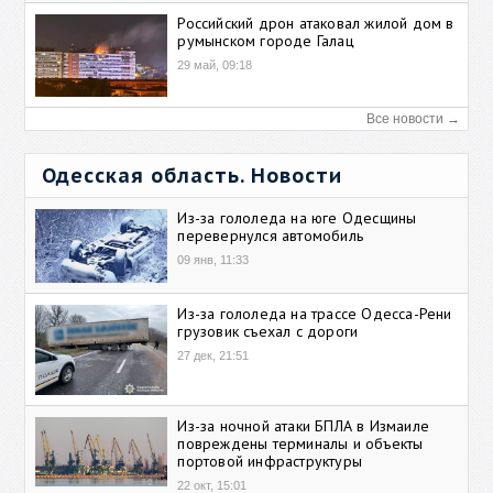
Российский дрон атаковал жилой дом в
румынском городе Галац
29 май, 09:18
Все новости →
Одесская область. Новости
Из-за гололеда на юге Одесщины
перевернулся автомобиль
09 янв, 11:33
Из-за гололеда на трассе Одесса-Рени
грузовик съехал с дороги
27 дек, 21:51
Из-за ночной атаки БПЛА в Измаиле
повреждены терминалы и объекты
портовой инфраструктуры
22 окт, 15:01