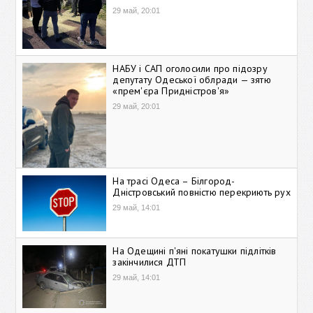
29 май, 20:01
НАБУ і САП оголосили про підозру
депутату Одеської облради — зятю
«прем'єра Придністров'я»
29 май, 20:01
На трасі Одеса – Білгород-
Дністровський повністю перекриють рух
29 май, 14:01
На Одещині п'яні покатушки підлітків
закінчилися ДТП
29 май, 14:01