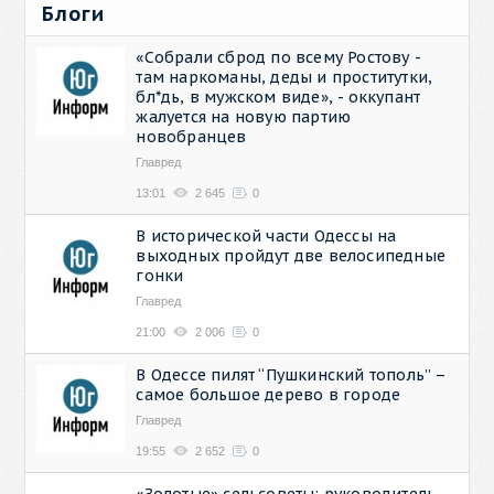
Блоги
«Собрали сброд по всему Ростову -
там наркоманы, деды и проститутки,
бл*дь, в мужском виде», - оккупант
жалуется на новую партию
новобранцев
Главред
13:01
2 645
0
В исторической части Одессы на
выходных пройдут две велосипедные
гонки
Главред
21:00
2 006
0
В Одессе пилят “Пушкинский тополь” –
самое большое дерево в городе
Главред
19:55
2 652
0
«Золотые» сельсоветы: руководитель