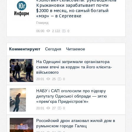
Крыжановки зарабатывает почти
$2000 в месяц, но самый богатый
«мэр» — в Сергеевке
Главред
06:00
2 122
0
Комментируют
Сегодня
Читаемое
На Одещині затримали організатора
схеми втечі за кордон та його клієнта-
військового
20:01
25
0
НАБУ і САП оголосили про підозру
депутату Одеської облради — зятю
«прем'єра Придністров'я»
20:01
27
0
Российский дрон атаковал жилой дом в
румынском городе Галац