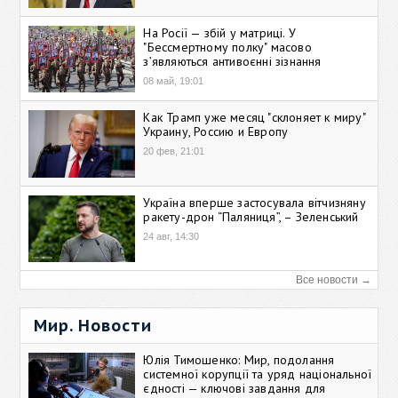
На Росії — збій у матриці. У
"Бессмертному полку" масово
зʼявляються антивоєнні зізнання
08 май, 19:01
Как Трамп уже месяц "склоняет к миру"
Украину, Россию и Европу
20 фев, 21:01
Україна вперше застосувала вітчизняну
ракету-дрон “Паляниця”, – Зеленський
24 авг, 14:30
Все новости →
Мир. Новости
Юлія Тимошенко: Мир, подолання
системної корупції та уряд національної
єдності — ключові завдання для