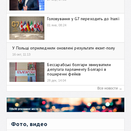
Головування у G7 переходить до Італії
01 янв, 08:24
У Польщі оприлюднили оновлені результати екзит-полу
16 окт, 11:13
Бессарабські болгари звинуватили
депутата парламенту Болгарії в
поширенні фейків
28 дек, 14:04
Все новости →
Фото, видео