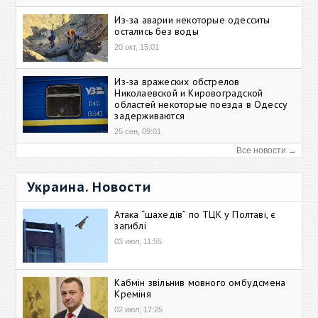
Из-за аварии некоторые одесситы
остались без воды
20 окт, 15:01
Из-за вражеских обстрелов
Николаевской и Кировоградской
областей некоторые поезда в Одессу
задерживаются
25 сен, 09:01
Все новости →
Украина. Новости
Атака “шахедів” по ТЦК у Полтаві, є
загиблі
03 июл, 11:55
Кабмін звільнив мовного омбудсмена
Креміня
02 июл, 17:25