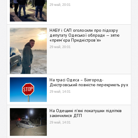
29 май, 20:01
НАБУ і САП оголосили про підозру
депутату Одеської облради — зятю
«прем'єра Придністров'я»
29 май, 20:01
На трасі Одеса – Білгород-
Дністровський повністю перекриють рух
29 май, 14:01
На Одещині п'яні покатушки підлітків
закінчилися ДТП
29 май, 14:01