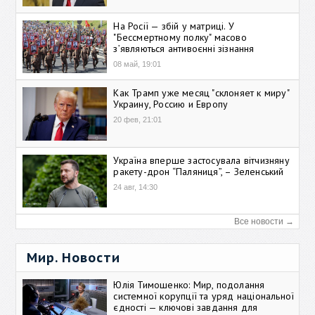
На Росії — збій у матриці. У
"Бессмертному полку" масово
зʼявляються антивоєнні зізнання
08 май, 19:01
Как Трамп уже месяц "склоняет к миру"
Украину, Россию и Европу
20 фев, 21:01
Україна вперше застосувала вітчизняну
ракету-дрон “Паляниця”, – Зеленський
24 авг, 14:30
Все новости →
Мир. Новости
Юлія Тимошенко: Мир, подолання
системної корупції та уряд національної
єдності — ключові завдання для