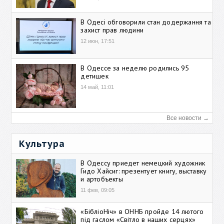
В Одесі обговорили стан додержання та
захист прав людини
12 июн, 17:51
В Одессе за неделю родились 95
детишек
14 май, 11:01
Все новости →
Культура
В Одессу приедет немецкий художник
Гидо Хайсиг: презентует книгу, выставку
и артобъекты
11 фев, 09:05
«БібліоНіч» в ОННБ пройде 14 лютого
під гаслом «Світло в наших серцях»