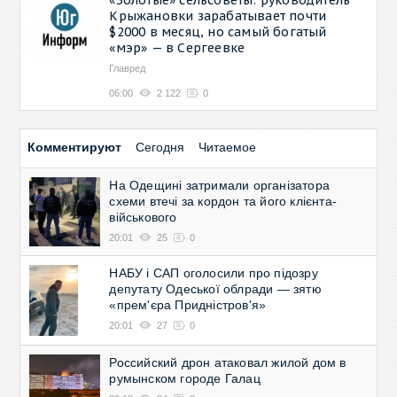
Крыжановки зарабатывает почти
$2000 в месяц, но самый богатый
«мэр» — в Сергеевке
Главред
06:00
2 122
0
Комментируют
Сегодня
Читаемое
На Одещині затримали організатора
схеми втечі за кордон та його клієнта-
військового
20:01
25
0
НАБУ і САП оголосили про підозру
депутату Одеської облради — зятю
«прем'єра Придністров'я»
20:01
27
0
Российский дрон атаковал жилой дом в
румынском городе Галац