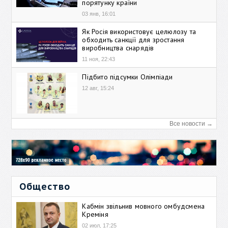
порятунку країни
03 янв, 16:01
Як Росія використовує целюлозу та
обходить санкції для зростання
виробництва снарядів
11 ноя, 22:43
Підбито підсумки Олімпіади
12 авг, 15:24
Все новости →
Общество
Кабмін звільнив мовного омбудсмена
Креміня
02 июл, 17:25