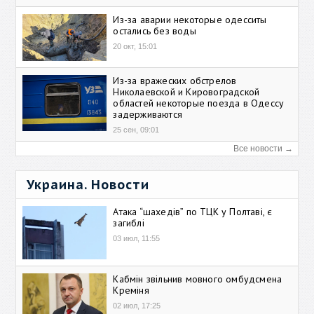
Из-за аварии некоторые одесситы
остались без воды
20 окт, 15:01
Из-за вражеских обстрелов
Николаевской и Кировоградской
областей некоторые поезда в Одессу
задерживаются
25 сен, 09:01
Все новости →
Украина. Новости
Атака “шахедів” по ТЦК у Полтаві, є
загиблі
03 июл, 11:55
Кабмін звільнив мовного омбудсмена
Креміня
02 июл, 17:25