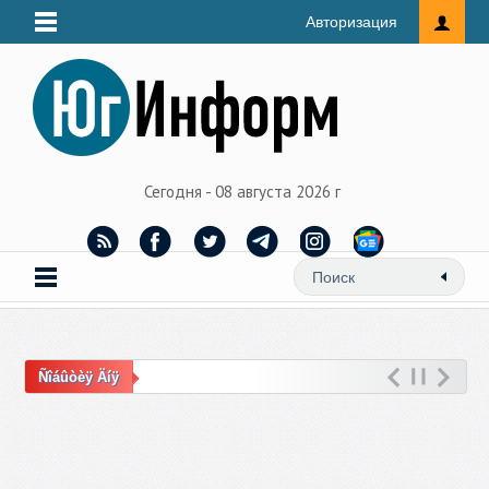
Авторизация
Сегодня - 08 августа 2026 г
Ñîáûòèÿ Äíÿ