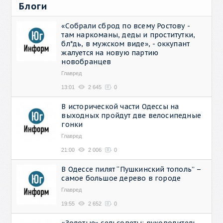
Блоги
«Собрали сброд по всему Ростову -
там наркоманы, деды и проститутки,
бл*дь, в мужском виде», - оккупант
жалуется на новую партию
новобранцев
Главред
13:01
2 645
0
В исторической части Одессы на
выходных пройдут две велосипедные
гонки
Главред
21:00
2 006
0
В Одессе пилят “Пушкинский тополь” –
самое большое дерево в городе
Главред
19:55
2 652
0
«Золотые» сельсоветы: руководитель