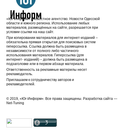
«Юг-Информ» - новостное агентство. Новости Одесской
области и южного региона. Использование любых
материалов, размещённых на сайте, разрешается при
условии ссылки на наш сайт.
При копировании материалов для интернет-изданий –
обязательна прямая открытая для поисковых систем
гиперссылка. Ссылка должна быть размещена в
независимости от полного либо частичного
использования материалов. Гиперссылка (для
интернет- изданий) – должна быть размещена в
подзаголовке или в первом абзаце материала.
Ответственность за рекламные материлы несет
рекламодатель.
Приглашаем к сотрудничеству авторов и
рекламодетелей.
© 2019, «Юг-Информ». Все права защищены. Разработка cайта —
Net-Tuning