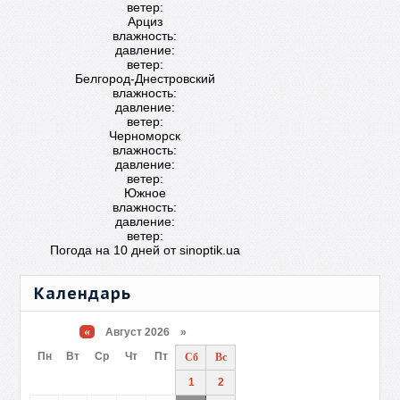
ветер:
Арциз
влажность:
давление:
ветер:
Белгород-Днестровский
влажность:
давление:
ветер:
Черноморск
влажность:
давление:
ветер:
Южное
влажность:
давление:
ветер:
Погода на 10 дней от
sinoptik.ua
Календарь
«
Август 2026 »
Пн
Вт
Ср
Чт
Пт
Сб
Вс
1
2