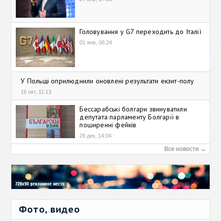
Головування у G7 переходить до Італії
01 янв, 08:24
У Польщі оприлюднили оновлені результати екзит-полу
16 окт, 11:13
Бессарабські болгари звинуватили
депутата парламенту Болгарії в
поширенні фейків
28 дек, 14:04
Все новости →
Фото, видео