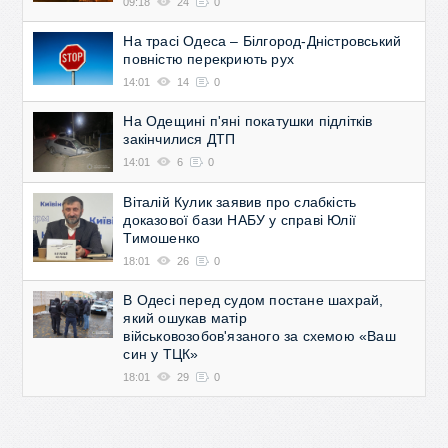
09:18
24
0
На трасі Одеса – Білгород-Дністровський
повністю перекриють рух
14:01
14
0
На Одещині п'яні покатушки підлітків
закінчилися ДТП
14:01
6
0
Віталій Кулик заявив про слабкість
доказової бази НАБУ у справі Юлії
Тимошенко
18:01
26
0
В Одесі перед судом постане шахрай,
який ошукав матір
військовозобов'язаного за схемою «Ваш
син у ТЦК»
18:01
29
0