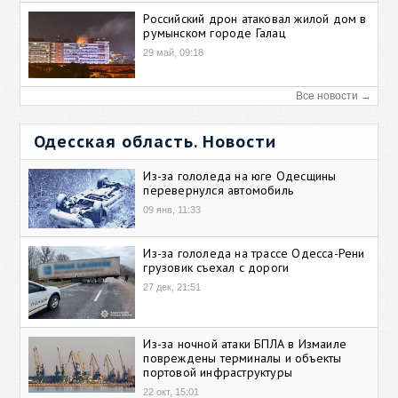
Российский дрон атаковал жилой дом в
румынском городе Галац
29 май, 09:18
Все новости →
Одесская область. Новости
Из-за гололеда на юге Одесщины
перевернулся автомобиль
09 янв, 11:33
Из-за гололеда на трассе Одесса-Рени
грузовик съехал с дороги
27 дек, 21:51
Из-за ночной атаки БПЛА в Измаиле
повреждены терминалы и объекты
портовой инфраструктуры
22 окт, 15:01