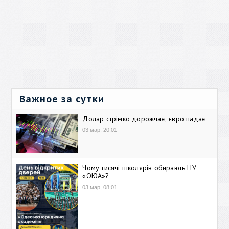
Важное за сутки
Долар стрімко дорожчає, євро падає
03 мар, 20:01
Чому тисячі школярів обирають НУ
«ОЮА»?
03 мар, 08:01