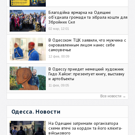
Благодійна ярмарка на Одещині
об’єднала громади та зібрала кошти для
Збройних Сил
02 мар, 12:01
В Одесском ТЦК заявили, что мужчина с
окровавленным лицом нанес себе
самоувечье
12 фев, 00:09
В Одессу приедет немецкий художник
Гидо Хайсиг: презентует книгу, выставку
и артобъекты
11 фев, 09:05
Все новости →
Одесса. Новости
На Одещині затримали організатора
схеми втечі за кордон та його клієнта-
військового