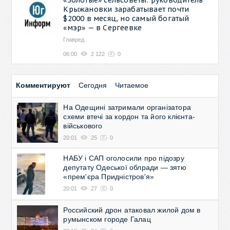
Крыжановки зарабатывает почти
$2000 в месяц, но самый богатый
«мэр» — в Сергеевке
Главред
06:00
2 122
0
Комментируют
Сегодня
Читаемое
На Одещині затримали організатора
схеми втечі за кордон та його клієнта-
військового
20:01
25
0
НАБУ і САП оголосили про підозру
депутату Одеської облради — зятю
«прем'єра Придністров'я»
20:01
27
0
Российский дрон атаковал жилой дом в
румынском городе Галац