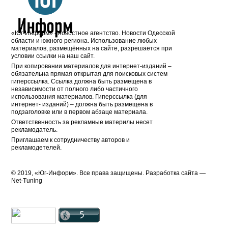
«Юг-Информ» - новостное агентство. Новости Одесской
области и южного региона. Использование любых
материалов, размещённых на сайте, разрешается при
условии ссылки на наш сайт.
При копировании материалов для интернет-изданий –
обязательна прямая открытая для поисковых систем
гиперссылка. Ссылка должна быть размещена в
независимости от полного либо частичного
использования материалов. Гиперссылка (для
интернет- изданий) – должна быть размещена в
подзаголовке или в первом абзаце материала.
Ответственность за рекламные материлы несет
рекламодатель.
Приглашаем к сотрудничеству авторов и
рекламодетелей.
© 2019, «Юг-Информ». Все права защищены. Разработка cайта —
Net-Tuning