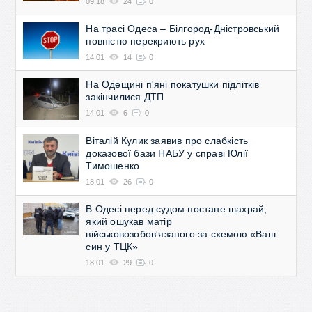
09:18
24
0
На трасі Одеса – Білгород-Дністровський
повністю перекриють рух
14:01
14
0
На Одещині п'яні покатушки підлітків
закінчилися ДТП
14:01
6
0
Віталій Кулик заявив про слабкість
доказової бази НАБУ у справі Юлії
Тимошенко
18:01
26
0
В Одесі перед судом постане шахрай,
який ошукав матір
військовозобов'язаного за схемою «Ваш
син у ТЦК»
18:01
29
0