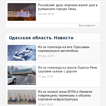
Российский дрон атаковал жилой дом в
румынском городе Галац
29 май, 09:18
Все новости →
Одесская область. Новости
Из-за гололеда на юге Одесщины
перевернулся автомобиль
09 янв, 11:33
Из-за гололеда на трассе Одесса-Рени
грузовик съехал с дороги
27 дек, 21:51
Из-за ночной атаки БПЛА в Измаиле
повреждены терминалы и объекты
портовой инфраструктуры
22 окт, 15:01