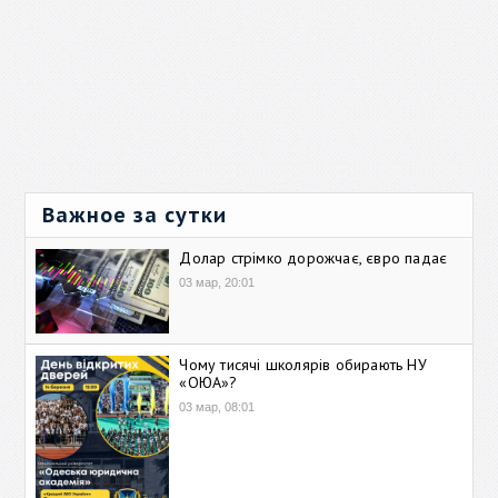
Важное за сутки
Долар стрімко дорожчає, євро падає
03 мар, 20:01
Чому тисячі школярів обирають НУ
«ОЮА»?
03 мар, 08:01