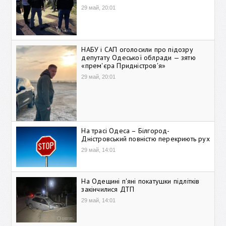
29 май, 20:01
НАБУ і САП оголосили про підозру
депутату Одеської облради — зятю
«прем'єра Придністров'я»
29 май, 20:01
На трасі Одеса – Білгород-
Дністровський повністю перекриють рух
29 май, 14:01
На Одещині п'яні покатушки підлітків
закінчилися ДТП
29 май, 14:01