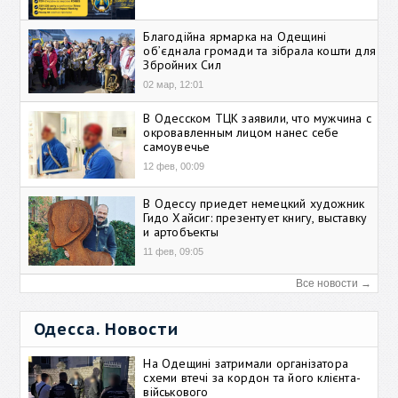
Благодійна ярмарка на Одещині
об’єднала громади та зібрала кошти для
Збройних Сил
02 мар, 12:01
В Одесском ТЦК заявили, что мужчина с
окровавленным лицом нанес себе
самоувечье
12 фев, 00:09
В Одессу приедет немецкий художник
Гидо Хайсиг: презентует книгу, выставку
и артобъекты
11 фев, 09:05
Все новости →
Одесса. Новости
На Одещині затримали організатора
схеми втечі за кордон та його клієнта-
військового