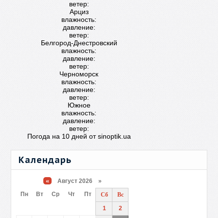
ветер:
Арциз
влажность:
давление:
ветер:
Белгород-Днестровский
влажность:
давление:
ветер:
Черноморск
влажность:
давление:
ветер:
Южное
влажность:
давление:
ветер:
Погода на 10 дней от
sinoptik.ua
Календарь
«
Август 2026 »
Пн
Вт
Ср
Чт
Пт
Сб
Вс
1
2