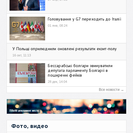
Головування у G7 переходить до Італії
01 янв, 08:24
У Польщі оприлюднили оновлені результати екзит-полу
16 окт, 11:13
Бессарабські болгари звинуватили
депутата парламенту Болгарії в
поширенні фейків
28 дек, 14:04
Все новости →
Фото, видео