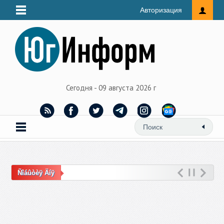
Авторизация
Сегодня - 09 августа 2026 г
Ñîáûòèÿ Äíÿ