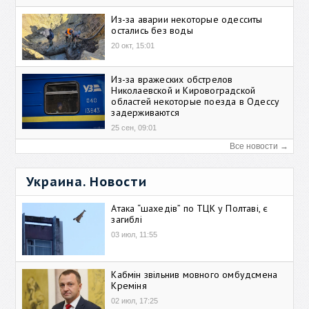
Из-за аварии некоторые одесситы
остались без воды
20 окт, 15:01
Из-за вражеских обстрелов
Николаевской и Кировоградской
областей некоторые поезда в Одессу
задерживаются
25 сен, 09:01
Все новости →
Украина. Новости
Атака “шахедів” по ТЦК у Полтаві, є
загиблі
03 июл, 11:55
Кабмін звільнив мовного омбудсмена
Креміня
02 июл, 17:25