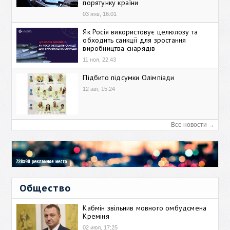
порятунку країни
03 янв, 16:01
Як Росія використовує целюлозу та
обходить санкції для зростання
виробництва снарядів
11 ноя, 22:43
Підбито підсумки Олімпіади
12 авг, 15:24
Все новости →
Общество
Кабмін звільнив мовного омбудсмена
Креміня
02 июл, 17:25