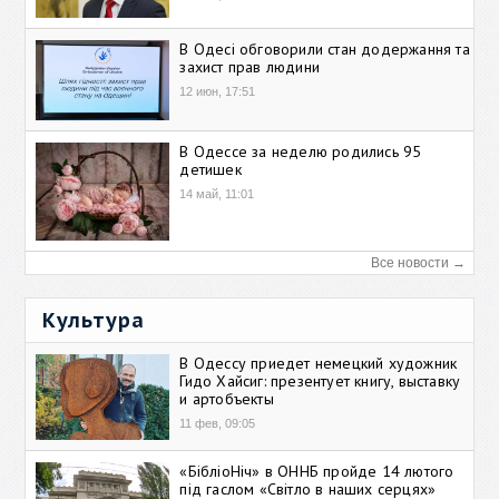
В Одесі обговорили стан додержання та
захист прав людини
12 июн, 17:51
В Одессе за неделю родились 95
детишек
14 май, 11:01
Все новости →
Культура
В Одессу приедет немецкий художник
Гидо Хайсиг: презентует книгу, выставку
и артобъекты
11 фев, 09:05
«БібліоНіч» в ОННБ пройде 14 лютого
під гаслом «Світло в наших серцях»