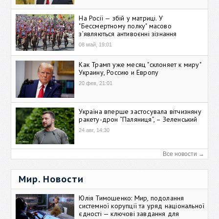
На Росії — збій у матриці. У
"Бессмертному полку" масово
зʼявляються антивоєнні зізнання
08 май, 19:01
Как Трамп уже месяц "склоняет к миру"
Украину, Россию и Европу
20 фев, 21:01
Україна вперше застосувала вітчизняну
ракету-дрон “Паляниця”, – Зеленський
24 авг, 14:30
Все новости →
Мир. Новости
Юлія Тимошенко: Мир, подолання
системної корупції та уряд національної
єдності — ключові завдання для