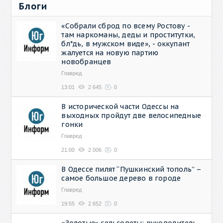
Блоги
«Собрали сброд по всему Ростову -
там наркоманы, деды и проститутки,
бл*дь, в мужском виде», - оккупант
жалуется на новую партию
новобранцев
Главред
13:01
2 645
0
В исторической части Одессы на
выходных пройдут две велосипедные
гонки
Главред
21:00
2 006
0
В Одессе пилят “Пушкинский тополь” –
самое большое дерево в городе
Главред
19:55
2 652
0
«Золотые» сельсоветы: руководитель