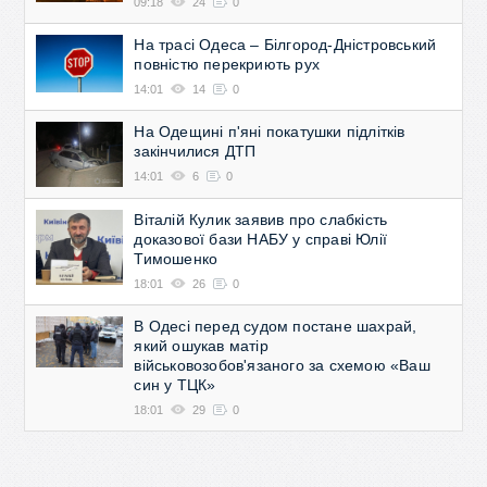
09:18
24
0
На трасі Одеса – Білгород-Дністровський
повністю перекриють рух
14:01
14
0
На Одещині п'яні покатушки підлітків
закінчилися ДТП
14:01
6
0
Віталій Кулик заявив про слабкість
доказової бази НАБУ у справі Юлії
Тимошенко
18:01
26
0
В Одесі перед судом постане шахрай,
який ошукав матір
військовозобов'язаного за схемою «Ваш
син у ТЦК»
18:01
29
0