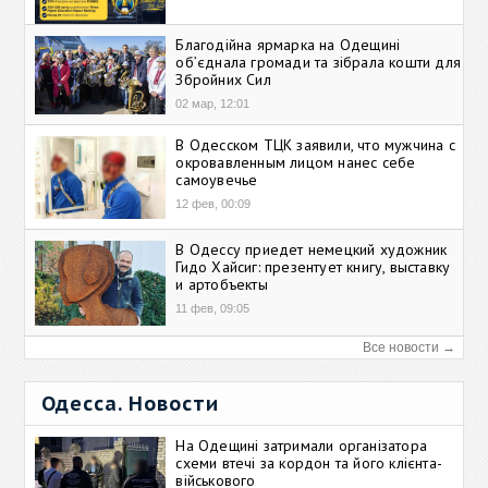
Благодійна ярмарка на Одещині
об’єднала громади та зібрала кошти для
Збройних Сил
02 мар, 12:01
В Одесском ТЦК заявили, что мужчина с
окровавленным лицом нанес себе
самоувечье
12 фев, 00:09
В Одессу приедет немецкий художник
Гидо Хайсиг: презентует книгу, выставку
и артобъекты
11 фев, 09:05
Все новости →
Одесса. Новости
На Одещині затримали організатора
схеми втечі за кордон та його клієнта-
військового