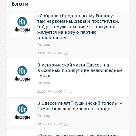
Блоги
«Собрали сброд по всему Ростову -
там наркоманы, деды и проститутки,
бл*дь, в мужском виде», - оккупант
жалуется на новую партию
новобранцев
Главред
13:01
2 645
0
В исторической части Одессы на
выходных пройдут две велосипедные
гонки
Главред
21:00
2 006
0
В Одессе пилят “Пушкинский тополь” –
самое большое дерево в городе
Главред
19:55
2 652
0
«Золотые» сельсоветы: руководитель