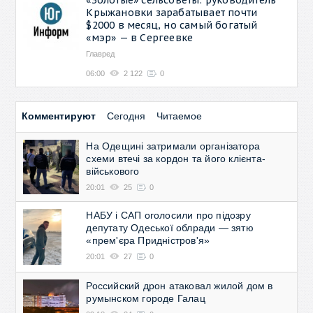
Крыжановки зарабатывает почти
$2000 в месяц, но самый богатый
«мэр» — в Сергеевке
Главред
06:00
2 122
0
Комментируют
Сегодня
Читаемое
На Одещині затримали організатора
схеми втечі за кордон та його клієнта-
військового
20:01
25
0
НАБУ і САП оголосили про підозру
депутату Одеської облради — зятю
«прем'єра Придністров'я»
20:01
27
0
Российский дрон атаковал жилой дом в
румынском городе Галац