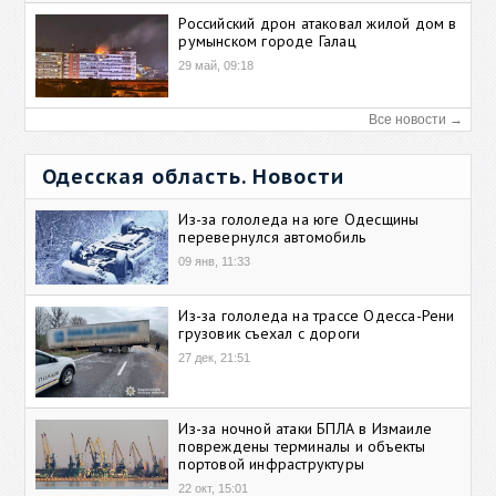
Российский дрон атаковал жилой дом в
румынском городе Галац
29 май, 09:18
Все новости →
Одесская область. Новости
Из-за гололеда на юге Одесщины
перевернулся автомобиль
09 янв, 11:33
Из-за гололеда на трассе Одесса-Рени
грузовик съехал с дороги
27 дек, 21:51
Из-за ночной атаки БПЛА в Измаиле
повреждены терминалы и объекты
портовой инфраструктуры
22 окт, 15:01