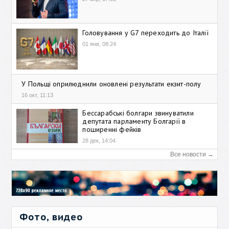
Головування у G7 переходить до Італії
01 янв, 08:24
У Польщі оприлюднили оновлені результати екзит-полу
16 окт, 11:13
Бессарабські болгари звинуватили
депутата парламенту Болгарії в
поширенні фейків
28 дек, 14:04
Все новости →
Фото, видео