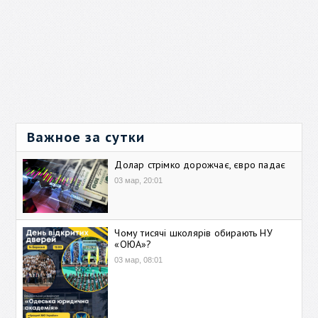
Важное за сутки
Долар стрімко дорожчає, євро падає
03 мар, 20:01
Чому тисячі школярів обирають НУ
«ОЮА»?
03 мар, 08:01