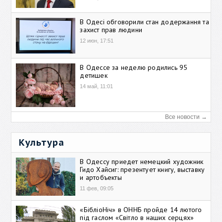
В Одесі обговорили стан додержання та
захист прав людини
12 июн, 17:51
В Одессе за неделю родились 95
детишек
14 май, 11:01
Все новости →
Культура
В Одессу приедет немецкий художник
Гидо Хайсиг: презентует книгу, выставку
и артобъекты
11 фев, 09:05
«БібліоНіч» в ОННБ пройде 14 лютого
під гаслом «Світло в наших серцях»