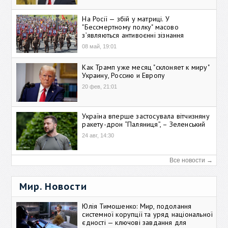
На Росії — збій у матриці. У
"Бессмертному полку" масово
зʼявляються антивоєнні зізнання
08 май, 19:01
Как Трамп уже месяц "склоняет к миру"
Украину, Россию и Европу
20 фев, 21:01
Україна вперше застосувала вітчизняну
ракету-дрон “Паляниця”, – Зеленський
24 авг, 14:30
Все новости →
Мир. Новости
Юлія Тимошенко: Мир, подолання
системної корупції та уряд національної
єдності — ключові завдання для