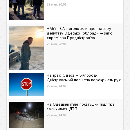
29 май, 20:01
НАБУ і САП оголосили про підозру
депутату Одеської облради — зятю
«прем'єра Придністров'я»
29 май, 20:01
На трасі Одеса – Білгород-
Дністровський повністю перекриють рух
29 май, 14:01
На Одещині п'яні покатушки підлітків
закінчилися ДТП
29 май, 14:01