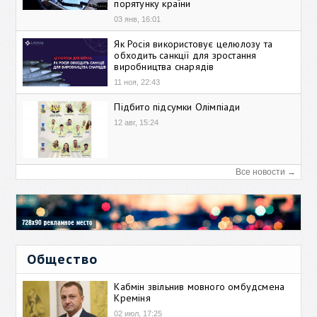
порятунку країни
03 янв, 16:01
Як Росія використовує целюлозу та
обходить санкції для зростання
виробництва снарядів
11 ноя, 22:43
Підбито підсумки Олімпіади
12 авг, 15:24
Все новости →
Общество
Кабмін звільнив мовного омбудсмена
Креміня
02 июл, 17:25