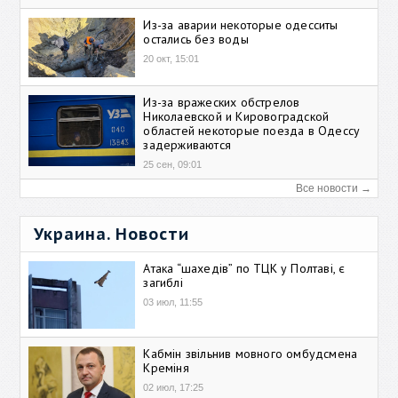
Из-за аварии некоторые одесситы
остались без воды
20 окт, 15:01
Из-за вражеских обстрелов
Николаевской и Кировоградской
областей некоторые поезда в Одессу
задерживаются
25 сен, 09:01
Все новости →
Украина. Новости
Атака “шахедів” по ТЦК у Полтаві, є
загиблі
03 июл, 11:55
Кабмін звільнив мовного омбудсмена
Креміня
02 июл, 17:25