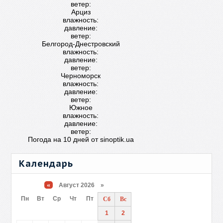
ветер:
Арциз
влажность:
давление:
ветер:
Белгород-Днестровский
влажность:
давление:
ветер:
Черноморск
влажность:
давление:
ветер:
Южное
влажность:
давление:
ветер:
Погода на 10 дней от
sinoptik.ua
Календарь
«
Август 2026 »
Пн
Вт
Ср
Чт
Пт
Сб
Вс
1
2