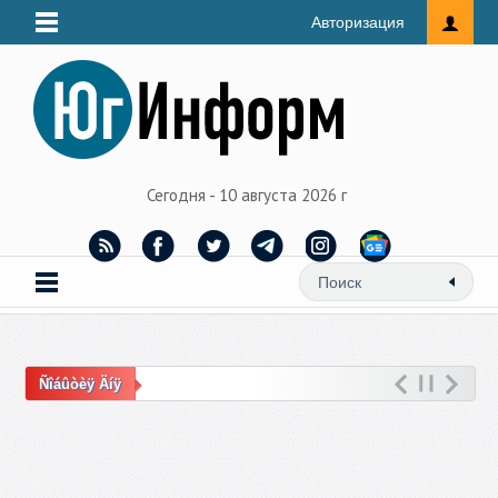
Авторизация
Сегодня - 10 августа 2026 г
Ñîáûòèÿ Äíÿ