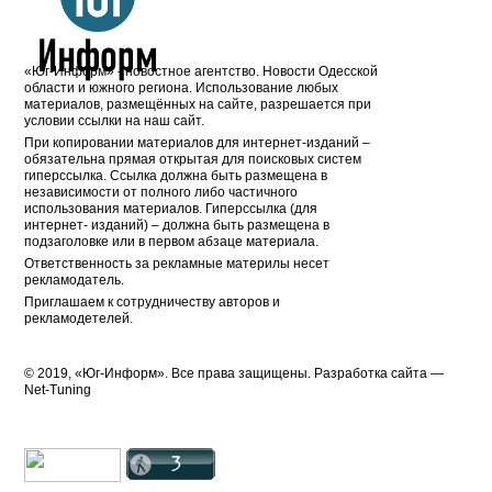
«Юг-Информ» - новостное агентство. Новости Одесской
области и южного региона. Использование любых
материалов, размещённых на сайте, разрешается при
условии ссылки на наш сайт.
При копировании материалов для интернет-изданий –
обязательна прямая открытая для поисковых систем
гиперссылка. Ссылка должна быть размещена в
независимости от полного либо частичного
использования материалов. Гиперссылка (для
интернет- изданий) – должна быть размещена в
подзаголовке или в первом абзаце материала.
Ответственность за рекламные материлы несет
рекламодатель.
Приглашаем к сотрудничеству авторов и
рекламодетелей.
© 2019, «Юг-Информ». Все права защищены. Разработка cайта —
Net-Tuning