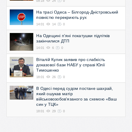
09:18
24
0
На трасі Одеса – Білгород-Дністровський
повністю перекриють рух
14:01
14
0
На Одещині п'яні покатушки підлітків
закінчилися ДТП
14:01
6
0
Віталій Кулик заявив про слабкість
доказової бази НАБУ у справі Юлії
Тимошенко
18:01
26
0
В Одесі перед судом постане шахрай,
який ошукав матір
військовозобов'язаного за схемою «Ваш
син у ТЦК»
18:01
29
0