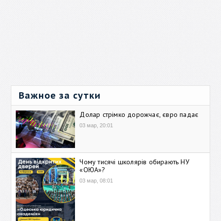
Важное за сутки
Долар стрімко дорожчає, євро падає
03 мар, 20:01
Чому тисячі школярів обирають НУ
«ОЮА»?
03 мар, 08:01