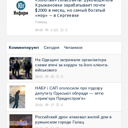
Крыжановки зарабатывает почти
$2000 в месяц, но самый богатый
«мэр» — в Сергеевке
Главред
06:00
2 122
0
Комментируют
Сегодня
Читаемое
На Одещині затримали організатора
схеми втечі за кордон та його клієнта-
військового
20:01
25
0
НАБУ і САП оголосили про підозру
депутату Одеської облради — зятю
«прем'єра Придністров'я»
20:01
27
0
Российский дрон атаковал жилой дом в
румынском городе Галац