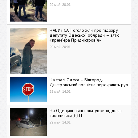
29 май, 20:01
НАБУ і САП оголосили про підозру
депутату Одеської облради — зятю
«прем'єра Придністров'я»
29 май, 20:01
На трасі Одеса – Білгород-
Дністровський повністю перекриють рух
29 май, 14:01
На Одещині п'яні покатушки підлітків
закінчилися ДТП
29 май, 14:01