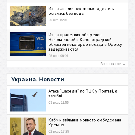
Из-за аварии некоторые одесситы
остались без воды
20 окт, 15:01
Из-за вражеских обстрелов
Николаевской и Кировоградской
областей некоторые поезда в Одессу
задерживаются
25 сен, 09:01
Все новости →
Украина. Новости
Атака “шахедів” по ТЦК у Полтаві, є
загиблі
03 июл, 11:55
Кабмін звільнив мовного омбудсмена
Креміня
02 июл, 17:25