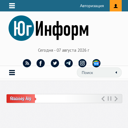
Авторизация
Сегодня - 07 августа 2026 г
Ñîáûòèÿ Äíÿ