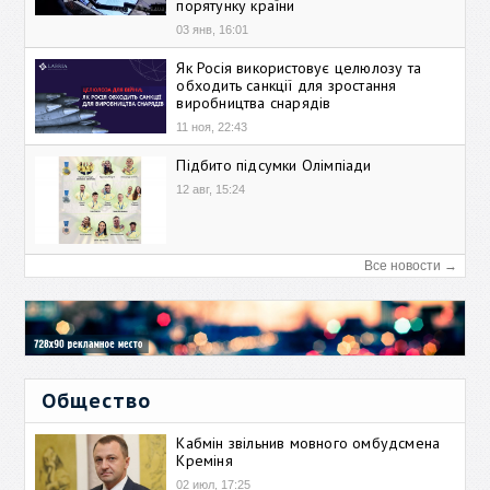
порятунку країни
03 янв, 16:01
Як Росія використовує целюлозу та
обходить санкції для зростання
виробництва снарядів
11 ноя, 22:43
Підбито підсумки Олімпіади
12 авг, 15:24
Все новости →
Общество
Кабмін звільнив мовного омбудсмена
Креміня
02 июл, 17:25