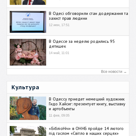
В Одесі обговорили стан додержання та
захист прав людини
12 июн, 17:51
В Одессе за неделю родились 95
детишек
14 май, 11:01
Все новости →
Культура
В Одессу приедет немецкий художник
Гидо Хайсиг: презентует книгу, выставку
и артобъекты
11 фев, 09:05
«БібліоНіч» в ОННБ пройде 14 лютого
під гаслом «Світло в наших серцях»