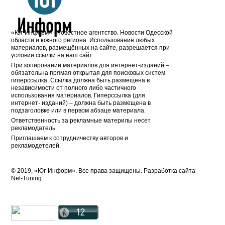
«Юг-Информ» - новостное агентство. Новости Одесской
области и южного региона. Использование любых
материалов, размещённых на сайте, разрешается при
условии ссылки на наш сайт.
При копировании материалов для интернет-изданий –
обязательна прямая открытая для поисковых систем
гиперссылка. Ссылка должна быть размещена в
независимости от полного либо частичного
использования материалов. Гиперссылка (для
интернет- изданий) – должна быть размещена в
подзаголовке или в первом абзаце материала.
Ответственность за рекламные материлы несет
рекламодатель.
Приглашаем к сотрудничеству авторов и
рекламодетелей.
© 2019, «Юг-Информ». Все права защищены. Разработка cайта —
Net-Tuning