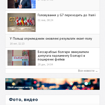
Головування у G7 переходить до Італії
01 янв, 08:24
У Польщі оприлюднили оновлені результати екзит-полу
16 окт, 11:13
Бессарабські болгари звинуватили
депутата парламенту Болгарії в
поширенні фейків
28 дек, 14:04
Все новости →
Фото, видео