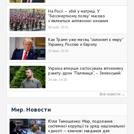
На Росії — збій у матриці. У
"Бессмертному полку" масово
зʼявляються антивоєнні зізнання
08 май, 19:01
Как Трамп уже месяц "склоняет к миру"
Украину, Россию и Европу
20 фев, 21:01
Україна вперше застосувала вітчизняну
ракету-дрон “Паляниця”, – Зеленський
24 авг, 14:30
Все новости →
Мир. Новости
Юлія Тимошенко: Мир, подолання
системної корупції та уряд національної
єдності — ключові завдання для