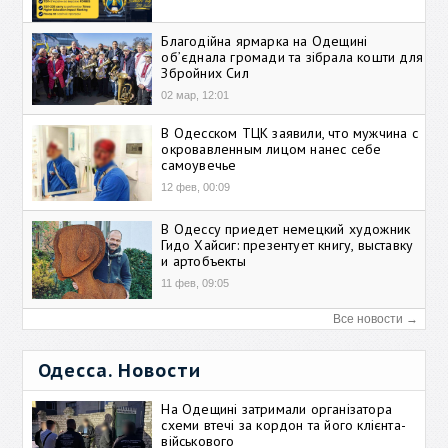
Благодійна ярмарка на Одещині
об’єднала громади та зібрала кошти для
Збройних Сил
02 мар, 12:01
В Одесском ТЦК заявили, что мужчина с
окровавленным лицом нанес себе
самоувечье
12 фев, 00:09
В Одессу приедет немецкий художник
Гидо Хайсиг: презентует книгу, выставку
и артобъекты
11 фев, 09:05
Все новости →
Одесса. Новости
На Одещині затримали організатора
схеми втечі за кордон та його клієнта-
військового