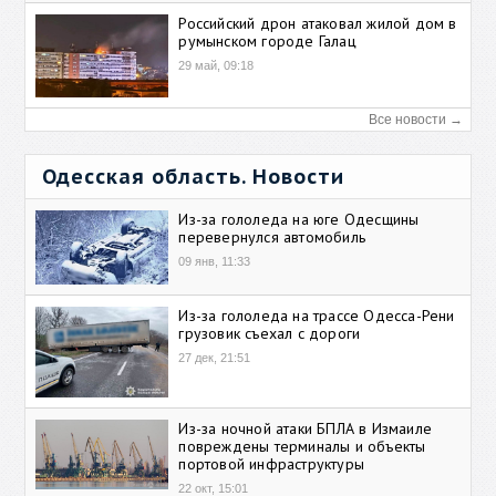
Российский дрон атаковал жилой дом в
румынском городе Галац
29 май, 09:18
Все новости →
Одесская область. Новости
Из-за гололеда на юге Одесщины
перевернулся автомобиль
09 янв, 11:33
Из-за гололеда на трассе Одесса-Рени
грузовик съехал с дороги
27 дек, 21:51
Из-за ночной атаки БПЛА в Измаиле
повреждены терминалы и объекты
портовой инфраструктуры
22 окт, 15:01