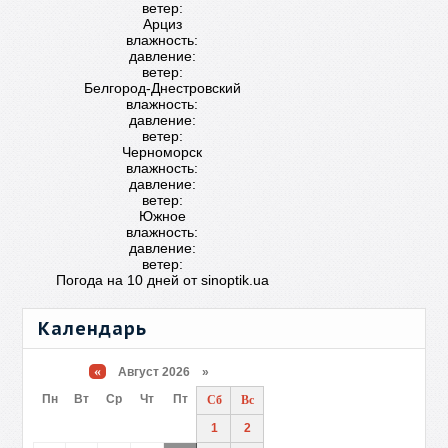
ветер:
Арциз
влажность:
давление:
ветер:
Белгород-Днестровский
влажность:
давление:
ветер:
Черноморск
влажность:
давление:
ветер:
Южное
влажность:
давление:
ветер:
Погода на 10 дней от
sinoptik.ua
Календарь
«
Август 2026 »
Пн
Вт
Ср
Чт
Пт
Сб
Вс
1
2