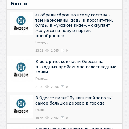
Блоги
«Собрали сброд по всему Ростову -
там наркоманы, деды и проститутки,
бл*дь, в мужском виде», - оккупант
жалуется на новую партию
новобранцев
Главред
13:01
2 645
0
В исторической части Одессы на
выходных пройдут две велосипедные
гонки
Главред
21:00
2 006
0
В Одессе пилят “Пушкинский тополь” –
самое большое дерево в городе
Главред
19:55
2 652
0
«Золотые» сельсоветы: руководитель