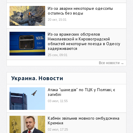
Из-за аварии некоторые одесситы
остались без воды
20 окт, 15:01
Из-за вражеских обстрелов
Николаевской и Кировоградской
областей некоторые поезда в Одессу
задерживаются
25 сен, 09:01
Все новости →
Украина. Новости
Атака “шахедів” по ТЦК у Полтаві, є
загиблі
03 июл, 11:55
Кабмін звільнив мовного омбудсмена
Креміня
02 июл, 17:25