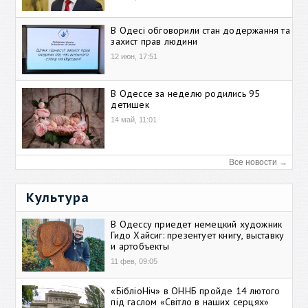
В Одесі обговорили стан додержання та
захист прав людини
12 июн, 17:51
В Одессе за неделю родились 95
детишек
14 май, 11:01
Все новости →
Культура
В Одессу приедет немецкий художник
Гидо Хайсиг: презентует книгу, выставку
и артобъекты
11 фев, 09:05
«БібліоНіч» в ОННБ пройде 14 лютого
під гаслом «Світло в наших серцях»