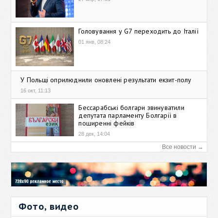
Головування у G7 переходить до Італії
01 янв, 08:24
У Польщі оприлюднили оновлені результати екзит-полу
16 окт, 11:13
Бессарабські болгари звинуватили
депутата парламенту Болгарії в
поширенні фейків
28 дек, 14:04
Все новости →
Фото, видео