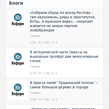
Блоги
«Собрали сброд по всему Ростову -
там наркоманы, деды и проститутки,
бл*дь, в мужском виде», - оккупант
жалуется на новую партию
новобранцев
Главред
13:01
2 645
0
В исторической части Одессы на
выходных пройдут две велосипедные
гонки
Главред
21:00
2 006
0
В Одессе пилят “Пушкинский тополь” –
самое большое дерево в городе
Главред
19:55
2 652
0
«Золотые» сельсоветы: руководитель