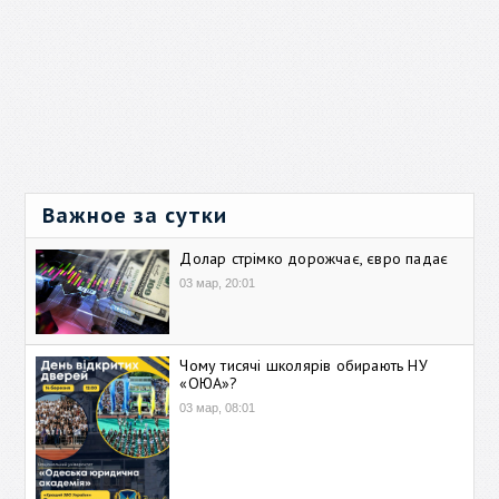
Важное за сутки
Долар стрімко дорожчає, євро падає
03 мар, 20:01
Чому тисячі школярів обирають НУ
«ОЮА»?
03 мар, 08:01