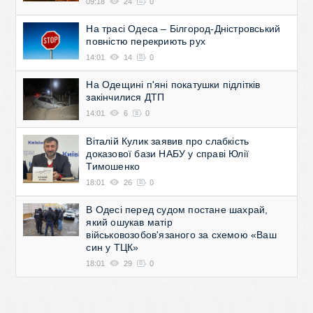
09:18
24
0
На трасі Одеса – Білгород-Дністровський
повністю перекриють рух
14:01
14
0
На Одещині п'яні покатушки підлітків
закінчилися ДТП
14:01
6
0
Віталій Кулик заявив про слабкість
доказової бази НАБУ у справі Юлії
Тимошенко
18:01
26
0
В Одесі перед судом постане шахрай,
який ошукав матір
військовозобов'язаного за схемою «Ваш
син у ТЦК»
18:01
29
0