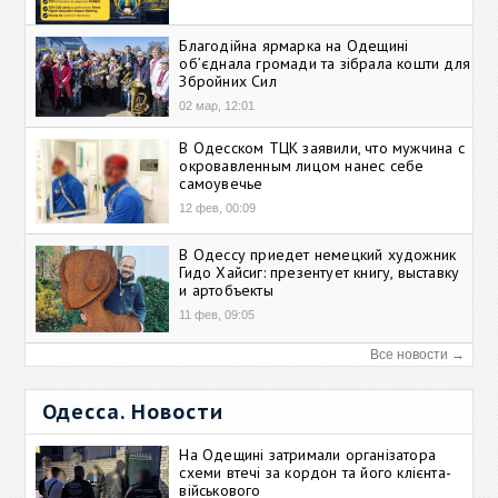
Благодійна ярмарка на Одещині
об’єднала громади та зібрала кошти для
Збройних Сил
02 мар, 12:01
В Одесском ТЦК заявили, что мужчина с
окровавленным лицом нанес себе
самоувечье
12 фев, 00:09
В Одессу приедет немецкий художник
Гидо Хайсиг: презентует книгу, выставку
и артобъекты
11 фев, 09:05
Все новости →
Одесса. Новости
На Одещині затримали організатора
схеми втечі за кордон та його клієнта-
військового