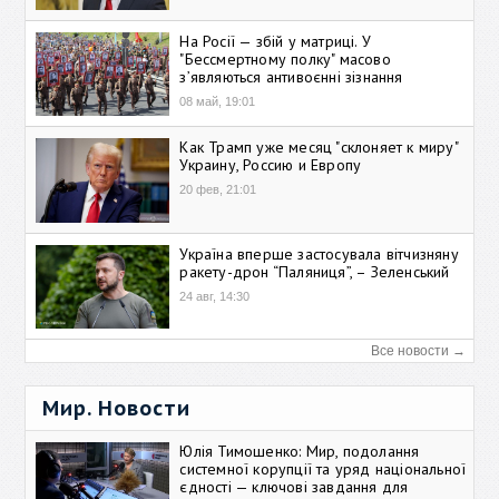
На Росії — збій у матриці. У
"Бессмертному полку" масово
зʼявляються антивоєнні зізнання
08 май, 19:01
Как Трамп уже месяц "склоняет к миру"
Украину, Россию и Европу
20 фев, 21:01
Україна вперше застосувала вітчизняну
ракету-дрон “Паляниця”, – Зеленський
24 авг, 14:30
Все новости →
Мир. Новости
Юлія Тимошенко: Мир, подолання
системної корупції та уряд національної
єдності — ключові завдання для