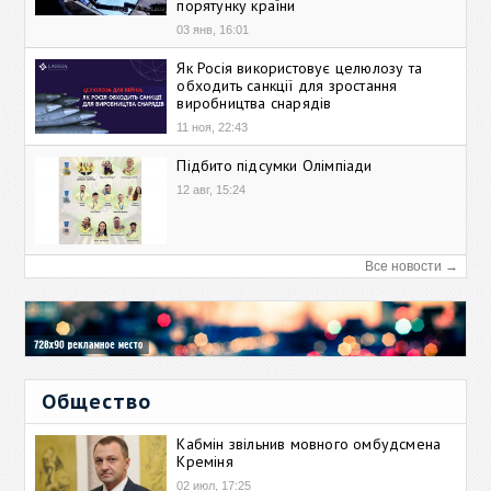
порятунку країни
03 янв, 16:01
Як Росія використовує целюлозу та
обходить санкції для зростання
виробництва снарядів
11 ноя, 22:43
Підбито підсумки Олімпіади
12 авг, 15:24
Все новости →
Общество
Кабмін звільнив мовного омбудсмена
Креміня
02 июл, 17:25