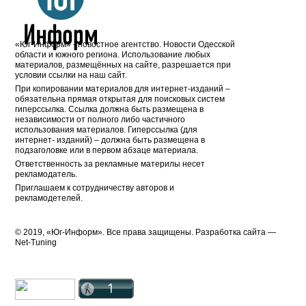
«Юг-Информ» - новостное агентство. Новости Одесской
области и южного региона. Использование любых
материалов, размещённых на сайте, разрешается при
условии ссылки на наш сайт.
При копировании материалов для интернет-изданий –
обязательна прямая открытая для поисковых систем
гиперссылка. Ссылка должна быть размещена в
независимости от полного либо частичного
использования материалов. Гиперссылка (для
интернет- изданий) – должна быть размещена в
подзаголовке или в первом абзаце материала.
Ответственность за рекламные материлы несет
рекламодатель.
Приглашаем к сотрудничеству авторов и
рекламодетелей.
© 2019, «Юг-Информ». Все права защищены. Разработка cайта —
Net-Tuning