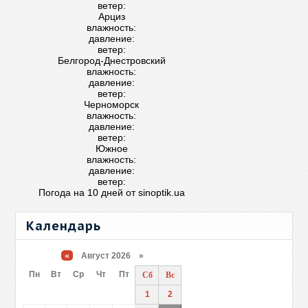
ветер:
Арциз
влажность:
давление:
ветер:
Белгород-Днестровский
влажность:
давление:
ветер:
Черноморск
влажность:
давление:
ветер:
Южное
влажность:
давление:
ветер:
Погода на 10 дней от
sinoptik.ua
Календарь
«
Август 2026 »
Пн
Вт
Ср
Чт
Пт
Сб
Вс
1
2