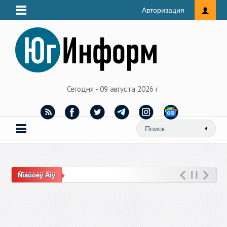
Авторизация
Сегодня - 09 августа 2026 г
Ñîáûòèÿ Äíÿ