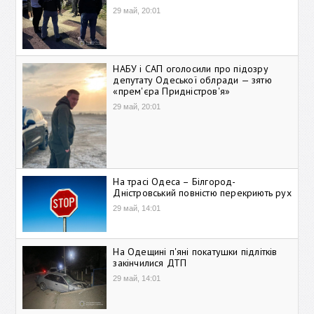
29 май, 20:01
НАБУ і САП оголосили про підозру
депутату Одеської облради — зятю
«прем'єра Придністров'я»
29 май, 20:01
На трасі Одеса – Білгород-
Дністровський повністю перекриють рух
29 май, 14:01
На Одещині п'яні покатушки підлітків
закінчилися ДТП
29 май, 14:01