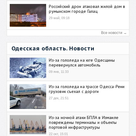
Российский дрон атаковал жилой дом в
румынском городе Галац
29 май, 09:18
Все новости →
Одесская область. Новости
Из-за гололеда на юге Одесщины
перевернулся автомобиль
09 янв, 11:33
Из-за гололеда на трассе Одесса-Рени
грузовик съехал с дороги
27 дек, 21:51
Из-за ночной атаки БПЛА в Измаиле
повреждены терминалы и объекты
портовой инфраструктуры
22 окт, 15:01