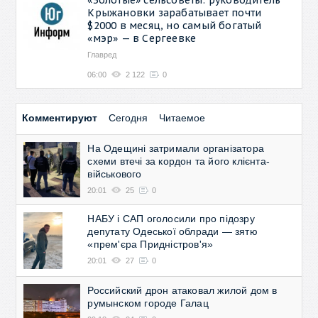
Крыжановки зарабатывает почти
$2000 в месяц, но самый богатый
«мэр» — в Сергеевке
Главред
06:00
2 122
0
Комментируют
Сегодня
Читаемое
На Одещині затримали організатора
схеми втечі за кордон та його клієнта-
військового
20:01
25
0
НАБУ і САП оголосили про підозру
депутату Одеської облради — зятю
«прем'єра Придністров'я»
20:01
27
0
Российский дрон атаковал жилой дом в
румынском городе Галац