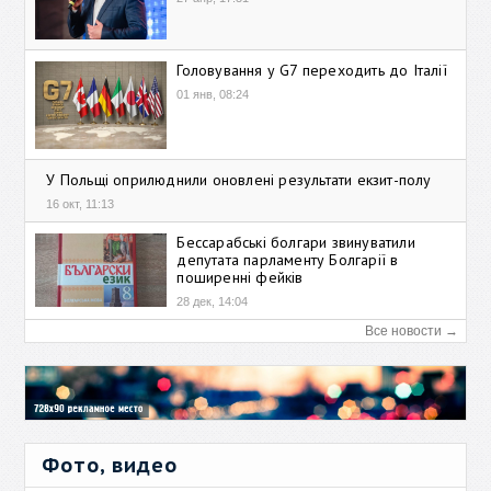
Головування у G7 переходить до Італії
01 янв, 08:24
У Польщі оприлюднили оновлені результати екзит-полу
16 окт, 11:13
Бессарабські болгари звинуватили
депутата парламенту Болгарії в
поширенні фейків
28 дек, 14:04
Все новости →
Фото, видео