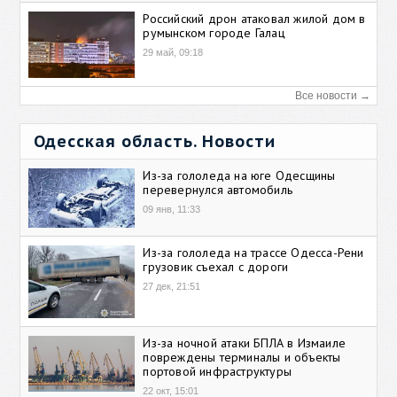
Российский дрон атаковал жилой дом в
румынском городе Галац
29 май, 09:18
Все новости →
Одесская область. Новости
Из-за гололеда на юге Одесщины
перевернулся автомобиль
09 янв, 11:33
Из-за гололеда на трассе Одесса-Рени
грузовик съехал с дороги
27 дек, 21:51
Из-за ночной атаки БПЛА в Измаиле
повреждены терминалы и объекты
портовой инфраструктуры
22 окт, 15:01