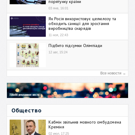
порятунку країни
03 янв, 16:01
Як Росія використовує целюлозу та
обходить санкції для зростання
виробництва снарядів
11 ноя, 22:43
Підбито підсумки Олімпіади
12 авг, 15:24
Все новости →
Общество
Кабмін звільнив мовного омбудсмена
Креміня
02 июл, 17:25