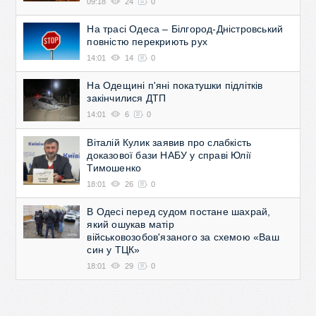
09:18
24
0
На трасі Одеса – Білгород-Дністровський
повністю перекриють рух
14:01
14
0
На Одещині п'яні покатушки підлітків
закінчилися ДТП
14:01
6
0
Віталій Кулик заявив про слабкість
доказової бази НАБУ у справі Юлії
Тимошенко
18:01
26
0
В Одесі перед судом постане шахрай,
який ошукав матір
військовозобов'язаного за схемою «Ваш
син у ТЦК»
18:01
29
0