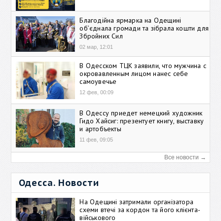
Благодійна ярмарка на Одещині
об’єднала громади та зібрала кошти для
Збройних Сил
02 мар, 12:01
В Одесском ТЦК заявили, что мужчина с
окровавленным лицом нанес себе
самоувечье
12 фев, 00:09
В Одессу приедет немецкий художник
Гидо Хайсиг: презентует книгу, выставку
и артобъекты
11 фев, 09:05
Все новости →
Одесса. Новости
На Одещині затримали організатора
схеми втечі за кордон та його клієнта-
військового