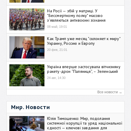
На Росії — збій у матриці. У
"Бессмертному полку" масово
зʼявляються антивоєнні зізнання
08 май, 19:01
Как Трамп уже месяц "склоняет к миру"
Украину, Россию и Европу
20 фев, 21:01
Україна вперше застосувала вітчизняну
ракету-дрон “Паляниця”, – Зеленський
24 авг, 14:30
Все новости →
Мир. Новости
Юлія Тимошенко: Мир, подолання
системної корупції та уряд національної
єдності — ключові завдання для