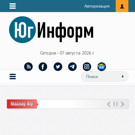
Авторизация
Сегодня - 07 августа 2026 г
Ñîáûòèÿ Äíÿ