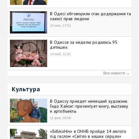
В Одесі обговорили стан додержання та
захист прав людини
12 июн, 17:51
В Одессе за неделю родились 95
детишек
14 май, 11:01
Все новости →
Культура
В Одессу приедет немецкий художник
Гидо Хайсиг: презентует книгу, выставку
и артобъекты
11 фев, 09:05
«БібліоНіч» в ОННБ пройде 14 лютого
під гаслом «Світло в наших серцях»