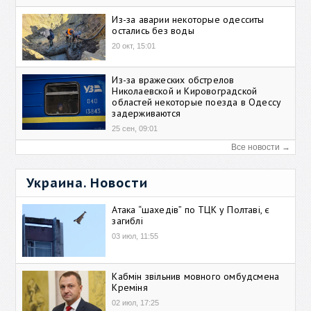
Из-за аварии некоторые одесситы
остались без воды
20 окт, 15:01
Из-за вражеских обстрелов
Николаевской и Кировоградской
областей некоторые поезда в Одессу
задерживаются
25 сен, 09:01
Все новости →
Украина. Новости
Атака “шахедів” по ТЦК у Полтаві, є
загиблі
03 июл, 11:55
Кабмін звільнив мовного омбудсмена
Креміня
02 июл, 17:25