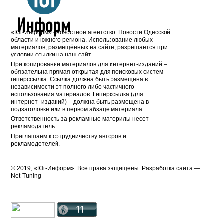
«Юг-Информ» - новостное агентство. Новости Одесской
области и южного региона. Использование любых
материалов, размещённых на сайте, разрешается при
условии ссылки на наш сайт.
При копировании материалов для интернет-изданий –
обязательна прямая открытая для поисковых систем
гиперссылка. Ссылка должна быть размещена в
независимости от полного либо частичного
использования материалов. Гиперссылка (для
интернет- изданий) – должна быть размещена в
подзаголовке или в первом абзаце материала.
Ответственность за рекламные материлы несет
рекламодатель.
Приглашаем к сотрудничеству авторов и
рекламодетелей.
© 2019, «Юг-Информ». Все права защищены. Разработка cайта —
Net-Tuning