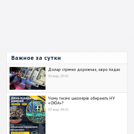
Важное за сутки
Долар стрімко дорожчає, євро падає
03 мар, 20:01
Чому тисячі школярів обирають НУ
«ОЮА»?
03 мар, 08:01