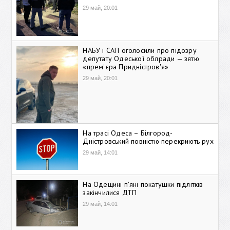
29 май, 20:01
НАБУ і САП оголосили про підозру
депутату Одеської облради — зятю
«прем'єра Придністров'я»
29 май, 20:01
На трасі Одеса – Білгород-
Дністровський повністю перекриють рух
29 май, 14:01
На Одещині п'яні покатушки підлітків
закінчилися ДТП
29 май, 14:01