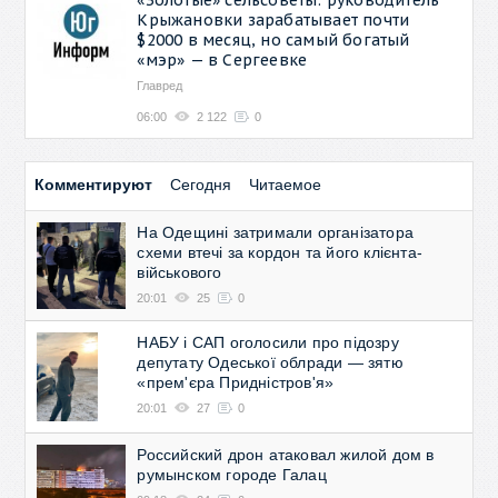
Крыжановки зарабатывает почти
$2000 в месяц, но самый богатый
«мэр» — в Сергеевке
Главред
06:00
2 122
0
Комментируют
Сегодня
Читаемое
На Одещині затримали організатора
схеми втечі за кордон та його клієнта-
військового
20:01
25
0
НАБУ і САП оголосили про підозру
депутату Одеської облради — зятю
«прем'єра Придністров'я»
20:01
27
0
Российский дрон атаковал жилой дом в
румынском городе Галац