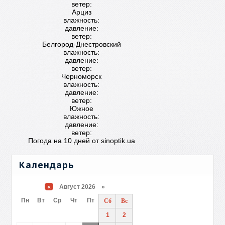
ветер:
Арциз
влажность:
давление:
ветер:
Белгород-Днестровский
влажность:
давление:
ветер:
Черноморск
влажность:
давление:
ветер:
Южное
влажность:
давление:
ветер:
Погода на 10 дней от
sinoptik.ua
Календарь
«
Август 2026 »
Пн
Вт
Ср
Чт
Пт
Сб
Вс
1
2