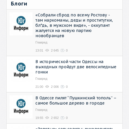
Блоги
«Собрали сброд по всему Ростову -
там наркоманы, деды и проститутки,
бл*дь, в мужском виде», - оккупант
жалуется на новую партию
новобранцев
Главред
13:01
2 645
0
В исторической части Одессы на
выходных пройдут две велосипедные
гонки
Главред
21:00
2 006
0
В Одессе пилят “Пушкинский тополь” –
самое большое дерево в городе
Главред
19:55
2 652
0
«Золотые» сельсоветы: руководитель