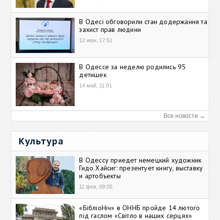
В Одесі обговорили стан додержання та
захист прав людини
12 июн, 17:51
В Одессе за неделю родились 95
детишек
14 май, 11:01
Все новости →
Культура
В Одессу приедет немецкий художник
Гидо Хайсиг: презентует книгу, выставку
и артобъекты
11 фев, 09:05
«БібліоНіч» в ОННБ пройде 14 лютого
під гаслом «Світло в наших серцях»