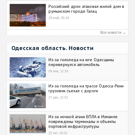
Российский дрон атаковал жилой дом в
румынском городе Галац
29 май, 09:18
Все новости →
Одесская область. Новости
Из-за гололеда на юге Одесщины
перевернулся автомобиль
09 янв, 11:33
Из-за гололеда на трассе Одесса-Рени
грузовик съехал с дороги
27 дек, 21:51
Из-за ночной атаки БПЛА в Измаиле
повреждены терминалы и объекты
портовой инфраструктуры
22 окт, 15:01