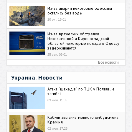
Из-за аварии некоторые одесситы
остались без воды
20 окт, 15:01
Из-за вражеских обстрелов
Николаевской и Кировоградской
областей некоторые поезда в Одессу
задерживаются
25 сен, 09:01
Все новости →
Украина. Новости
Атака “шахедів” по ТЦК у Полтаві, є
загиблі
03 июл, 11:55
Кабмін звільнив мовного омбудсмена
Креміня
02 июл, 17:25