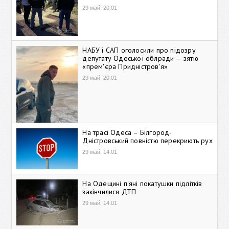
29 май, 20:01
НАБУ і САП оголосили про підозру
депутату Одеської облради — зятю
«прем'єра Придністров'я»
29 май, 20:01
На трасі Одеса – Білгород-
Дністровський повністю перекриють рух
29 май, 14:01
На Одещині п'яні покатушки підлітків
закінчилися ДТП
29 май, 14:01