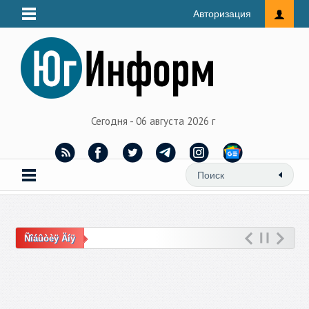
Авторизация
Сегодня - 06 августа 2026 г
Ñîáûòèÿ Äíÿ