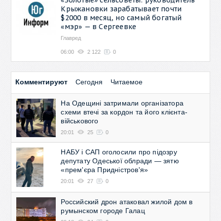
Крыжановки зарабатывает почти
$2000 в месяц, но самый богатый
«мэр» — в Сергеевке
Главред
06:00
2 122
0
Комментируют
Сегодня
Читаемое
На Одещині затримали організатора
схеми втечі за кордон та його клієнта-
військового
20:01
25
0
НАБУ і САП оголосили про підозру
депутату Одеської облради — зятю
«прем'єра Придністров'я»
20:01
27
0
Российский дрон атаковал жилой дом в
румынском городе Галац