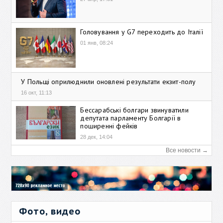
Головування у G7 переходить до Італії
01 янв, 08:24
У Польщі оприлюднили оновлені результати екзит-полу
16 окт, 11:13
Бессарабські болгари звинуватили
депутата парламенту Болгарії в
поширенні фейків
28 дек, 14:04
Все новости →
Фото, видео