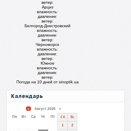
ветер:
Арциз
влажность:
давление:
ветер:
Белгород-Днестровский
влажность:
давление:
ветер:
Черноморск
влажность:
давление:
ветер:
Южное
влажность:
давление:
ветер:
Погода на 10 дней от
sinoptik.ua
Календарь
«
Август 2026 »
Пн
Вт
Ср
Чт
Пт
Сб
Вс
1
2