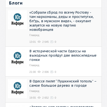
Блоги
«Собрали сброд по всему Ростову -
там наркоманы, деды и проститутки,
бл*дь, в мужском виде», - оккупант
жалуется на новую партию
новобранцев
Главред
13:01
2 645
0
В исторической части Одессы на
выходных пройдут две велосипедные
гонки
Главред
21:00
2 006
0
В Одессе пилят “Пушкинский тополь” –
самое большое дерево в городе
Главред
19:55
2 652
0
«Золотые» сельсоветы: руководитель