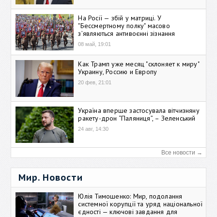
На Росії — збій у матриці. У
"Бессмертному полку" масово
зʼявляються антивоєнні зізнання
08 май, 19:01
Как Трамп уже месяц "склоняет к миру"
Украину, Россию и Европу
20 фев, 21:01
Україна вперше застосувала вітчизняну
ракету-дрон “Паляниця”, – Зеленський
24 авг, 14:30
Все новости →
Мир. Новости
Юлія Тимошенко: Мир, подолання
системної корупції та уряд національної
єдності — ключові завдання для