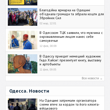
Благодійна ярмарка на Одещині
об’єднала громади та зібрала кошти для
Збройних Сил
02 мар, 12:01
В Одесском ТЦК заявили, что мужчина с
окровавленным лицом нанес себе
самоувечье
12 фев, 00:09
В Одессу приедет немецкий художник
Гидо Хайсиг: презентует книгу, выставку
и артобъекты
11 фев, 09:05
Все новости →
Одесса. Новости
На Одещині затримали організатора
схеми втечі за кордон та його клієнта-
військового