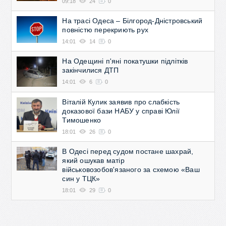
09:18
24
0
На трасі Одеса – Білгород-Дністровський
повністю перекриють рух
14:01
14
0
На Одещині п'яні покатушки підлітків
закінчилися ДТП
14:01
6
0
Віталій Кулик заявив про слабкість
доказової бази НАБУ у справі Юлії
Тимошенко
18:01
26
0
В Одесі перед судом постане шахрай,
який ошукав матір
військовозобов'язаного за схемою «Ваш
син у ТЦК»
18:01
29
0