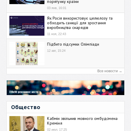
порятунку країни
03 янв, 16:01
Як Росія використовує целюлозу та
обходить санкції для зростання
виробництва снарядів
11 ноя, 22:43
Підбито підсумки Олімпіади
12 авг, 15:24
Все новости →
Общество
Кабмін звільнив мовного омбудсмена
Креміня
02 июл, 17:25