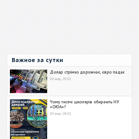
Важное за сутки
Долар стрімко дорожчає, євро падає
03 мар, 20:01
Чому тисячі школярів обирають НУ
«ОЮА»?
03 мар, 08:01