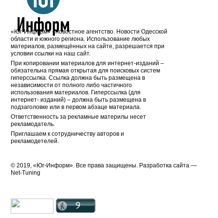
«Юг-Информ» - новостное агентство. Новости Одесской
области и южного региона. Использование любых
материалов, размещённых на сайте, разрешается при
условии ссылки на наш сайт.
При копировании материалов для интернет-изданий –
обязательна прямая открытая для поисковых систем
гиперссылка. Ссылка должна быть размещена в
независимости от полного либо частичного
использования материалов. Гиперссылка (для
интернет- изданий) – должна быть размещена в
подзаголовке или в первом абзаце материала.
Ответственность за рекламные материлы несет
рекламодатель.
Приглашаем к сотрудничеству авторов и
рекламодетелей.
© 2019, «Юг-Информ». Все права защищены. Разработка cайта —
Net-Tuning