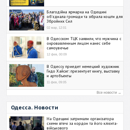
Благодійна ярмарка на Одещині
об’єднала громади та зібрала кошти для
Збройних Сил
02 мар, 12:01
В Одесском ТЦК заявили, что мужчина с
окровавленным лицом нанес себе
самоувечье
12 фев, 00:09
В Одессу приедет немецкий художник
Гидо Хайсиг: презентует книгу, выставку
и артобъекты
11 фев, 09:05
Все новости →
Одесса. Новости
На Одещині затримали організатора
схеми втечі за кордон та його клієнта-
військового