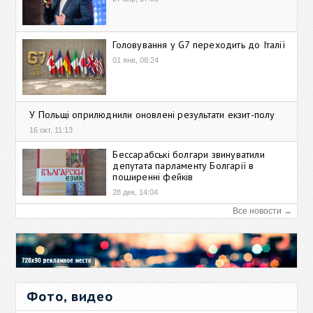
Головування у G7 переходить до Італії
01 янв, 08:24
У Польщі оприлюднили оновлені результати екзит-полу
16 окт, 11:13
Бессарабські болгари звинуватили
депутата парламенту Болгарії в
поширенні фейків
28 дек, 14:04
Все новости →
Фото, видео