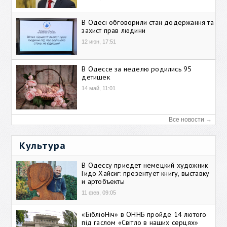
В Одесі обговорили стан додержання та
захист прав людини
12 июн, 17:51
В Одессе за неделю родились 95
детишек
14 май, 11:01
Все новости →
Культура
В Одессу приедет немецкий художник
Гидо Хайсиг: презентует книгу, выставку
и артобъекты
11 фев, 09:05
«БібліоНіч» в ОННБ пройде 14 лютого
під гаслом «Світло в наших серцях»