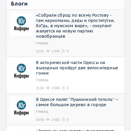
Блоги
«Собрали сброд по всему Ростову -
там наркоманы, деды и проститутки,
бл*дь, в мужском виде», - оккупант
жалуется на новую партию
новобранцев
Главред
13:01
2 645
0
В исторической части Одессы на
выходных пройдут две велосипедные
гонки
Главред
21:00
2 006
0
В Одессе пилят “Пушкинский тополь” –
самое большое дерево в городе
Главред
19:55
2 652
0
«Золотые» сельсоветы: руководитель