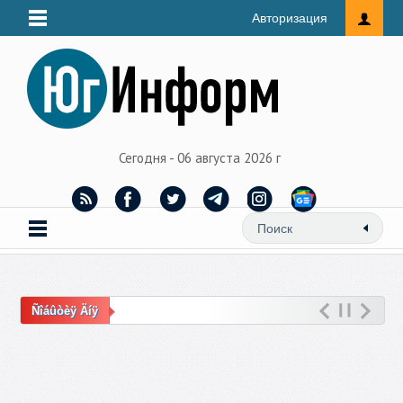
Авторизация
Сегодня - 06 августа 2026 г
Ñîáûòèÿ Äíÿ