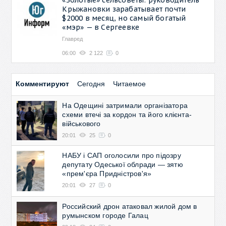
Крыжановки зарабатывает почти
$2000 в месяц, но самый богатый
«мэр» — в Сергеевке
Главред
06:00
2 122
0
Комментируют
Сегодня
Читаемое
На Одещині затримали організатора
схеми втечі за кордон та його клієнта-
військового
20:01
25
0
НАБУ і САП оголосили про підозру
депутату Одеської облради — зятю
«прем'єра Придністров'я»
20:01
27
0
Российский дрон атаковал жилой дом в
румынском городе Галац