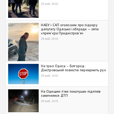
29 май, 20:01
НАБУ і САП оголосили про підозру
депутату Одеської облради — зятю
«прем'єра Придністров'я»
29 май, 20:01
На трасі Одеса – Білгород-
Дністровський повністю перекриють рух
29 май, 14:01
На Одещині п'яні покатушки підлітків
закінчилися ДТП
29 май, 14:01