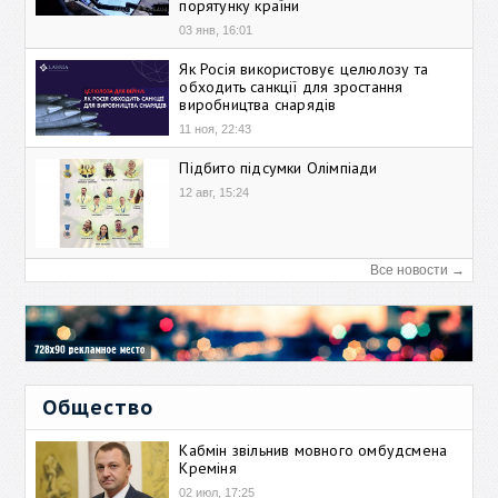
порятунку країни
03 янв, 16:01
Як Росія використовує целюлозу та
обходить санкції для зростання
виробництва снарядів
11 ноя, 22:43
Підбито підсумки Олімпіади
12 авг, 15:24
Все новости →
Общество
Кабмін звільнив мовного омбудсмена
Креміня
02 июл, 17:25