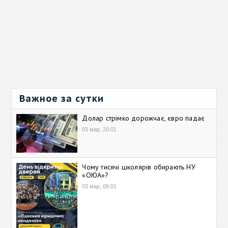
Важное за сутки
Долар стрімко дорожчає, євро падає
03 мар, 20:01
Чому тисячі школярів обирають НУ
«ОЮА»?
03 мар, 08:01