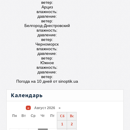
ветер:
Арциз
влажность:
давление:
ветер:
Белгород-Днестровский
влажность:
давление:
ветер:
Черноморск
влажность:
давление:
ветер:
Южное
влажность:
давление:
ветер:
Погода на 10 дней от
sinoptik.ua
Календарь
«
Август 2026 »
Пн
Вт
Ср
Чт
Пт
Сб
Вс
1
2