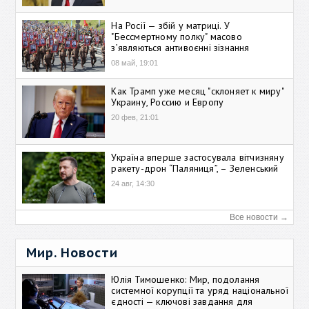
На Росії — збій у матриці. У
"Бессмертному полку" масово
зʼявляються антивоєнні зізнання
08 май, 19:01
Как Трамп уже месяц "склоняет к миру"
Украину, Россию и Европу
20 фев, 21:01
Україна вперше застосувала вітчизняну
ракету-дрон “Паляниця”, – Зеленський
24 авг, 14:30
Все новости →
Мир. Новости
Юлія Тимошенко: Мир, подолання
системної корупції та уряд національної
єдності — ключові завдання для