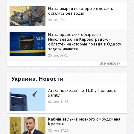
Из-за аварии некоторые одесситы
остались без воды
20 окт, 15:01
Из-за вражеских обстрелов
Николаевской и Кировоградской
областей некоторые поезда в Одессу
задерживаются
25 сен, 09:01
Все новости →
Украина. Новости
Атака “шахедів” по ТЦК у Полтаві, є
загиблі
03 июл, 11:55
Кабмін звільнив мовного омбудсмена
Креміня
02 июл, 17:25