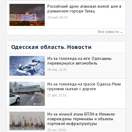
Российский дрон атаковал жилой дом в
румынском городе Галац
29 май, 09:18
Все новости →
Одесская область. Новости
Из-за гололеда на юге Одесщины
перевернулся автомобиль
09 янв, 11:33
Из-за гололеда на трассе Одесса-Рени
грузовик съехал с дороги
27 дек, 21:51
Из-за ночной атаки БПЛА в Измаиле
повреждены терминалы и объекты
портовой инфраструктуры
22 окт, 15:01