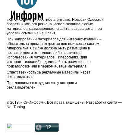
«Юг-Информ» - новостное агентство. Новости Одесской
области и южного региона. Использование любых
материалов, размещённых на сайте, разрешается при
условии ссылки на наш сайт.
При копировании материалов для интернет-изданий –
обязательна прямая открытая для поисковых систем
гиперссылка. Ссылка должна быть размещена в
независимости от полного либо частичного
использования материалов. Гиперссылка (для
интернет- изданий) – должна быть размещена в
подзаголовке или в первом абзаце материала.
Ответственность за рекламные материлы несет
рекламодатель.
Приглашаем к сотрудничеству авторов и
рекламодетелей.
© 2019, «Юг-Информ». Все права защищены. Разработка cайта —
Net-Tuning