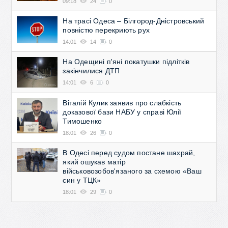
09:18
24
0
На трасі Одеса – Білгород-Дністровський
повністю перекриють рух
14:01
14
0
На Одещині п'яні покатушки підлітків
закінчилися ДТП
14:01
6
0
Віталій Кулик заявив про слабкість
доказової бази НАБУ у справі Юлії
Тимошенко
18:01
26
0
В Одесі перед судом постане шахрай,
який ошукав матір
військовозобов'язаного за схемою «Ваш
син у ТЦК»
18:01
29
0