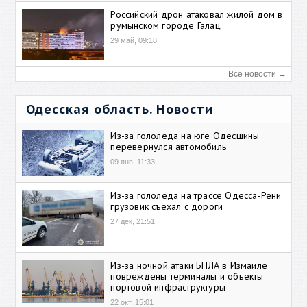
Российский дрон атаковал жилой дом в
румынском городе Галац
29 май, 09:18
Все новости →
Одесская область. Новости
Из-за гололеда на юге Одесщины
перевернулся автомобиль
09 янв, 11:33
Из-за гололеда на трассе Одесса-Рени
грузовик съехал с дороги
27 дек, 21:51
Из-за ночной атаки БПЛА в Измаиле
повреждены терминалы и объекты
портовой инфраструктуры
22 окт, 15:01