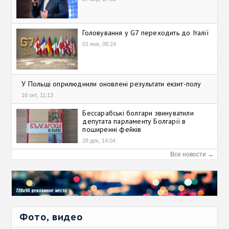
Головування у G7 переходить до Італії
01 янв, 08:24
У Польщі оприлюднили оновлені результати екзит-полу
16 окт, 11:13
Бессарабські болгари звинуватили
депутата парламенту Болгарії в
поширенні фейків
28 дек, 14:04
Все новости →
Фото, видео