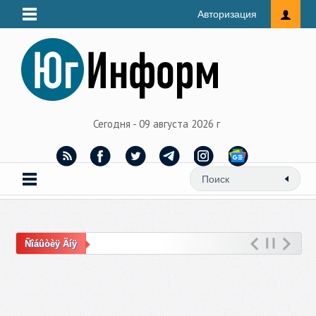
Авторизация
Сегодня - 09 августа 2026 г
Ñîáûòèÿ Äíÿ