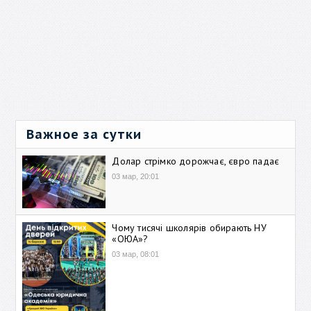
Важное за сутки
Долар стрімко дорожчає, євро падає
03 мар, 20:01
Чому тисячі школярів обирають НУ
«ОЮА»?
03 мар, 08:01