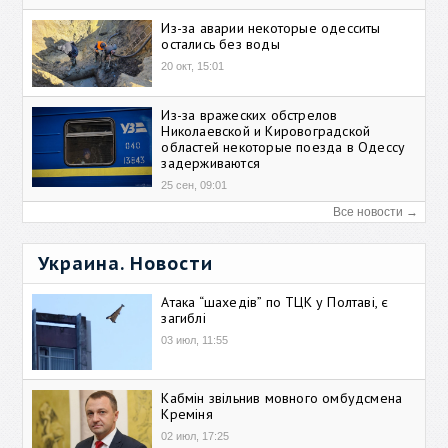
Из-за аварии некоторые одесситы
остались без воды
20 окт, 15:01
Из-за вражеских обстрелов
Николаевской и Кировоградской
областей некоторые поезда в Одессу
задерживаются
25 сен, 09:01
Все новости →
Украина. Новости
Атака “шахедів” по ТЦК у Полтаві, є
загиблі
03 июл, 11:55
Кабмін звільнив мовного омбудсмена
Креміня
02 июл, 17:25