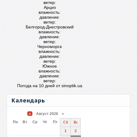
ветер:
Арциз
влажность:
давление:
ветер:
Белгород-Днестровский
влажность:
давление:
ветер:
Черноморск
влажность:
давление:
ветер:
Южное
влажность:
давление:
ветер:
Погода на 10 дней от
sinoptik.ua
Календарь
«
Август 2026 »
Пн
Вт
Ср
Чт
Пт
Сб
Вс
1
2