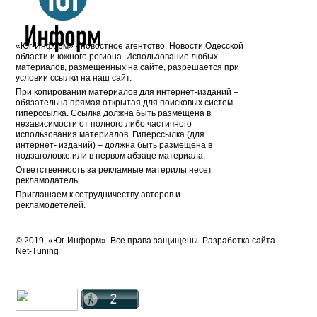
«Юг-Информ» - новостное агентство. Новости Одесской
области и южного региона. Использование любых
материалов, размещённых на сайте, разрешается при
условии ссылки на наш сайт.
При копировании материалов для интернет-изданий –
обязательна прямая открытая для поисковых систем
гиперссылка. Ссылка должна быть размещена в
независимости от полного либо частичного
использования материалов. Гиперссылка (для
интернет- изданий) – должна быть размещена в
подзаголовке или в первом абзаце материала.
Ответственность за рекламные материлы несет
рекламодатель.
Приглашаем к сотрудничеству авторов и
рекламодетелей.
© 2019, «Юг-Информ». Все права защищены. Разработка cайта —
Net-Tuning