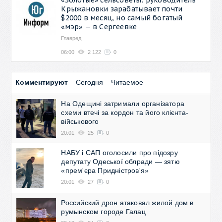
Крыжановки зарабатывает почти
$2000 в месяц, но самый богатый
«мэр» — в Сергеевке
Главред
06:00
2 122
0
Комментируют
Сегодня
Читаемое
На Одещині затримали організатора
схеми втечі за кордон та його клієнта-
військового
20:01
25
0
НАБУ і САП оголосили про підозру
депутату Одеської облради — зятю
«прем'єра Придністров'я»
20:01
27
0
Российский дрон атаковал жилой дом в
румынском городе Галац