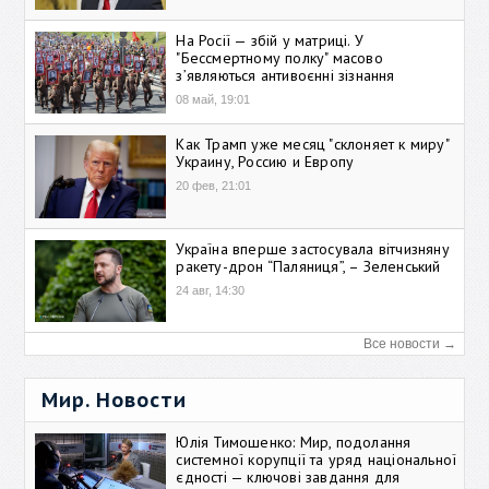
На Росії — збій у матриці. У
"Бессмертному полку" масово
зʼявляються антивоєнні зізнання
08 май, 19:01
Как Трамп уже месяц "склоняет к миру"
Украину, Россию и Европу
20 фев, 21:01
Україна вперше застосувала вітчизняну
ракету-дрон “Паляниця”, – Зеленський
24 авг, 14:30
Все новости →
Мир. Новости
Юлія Тимошенко: Мир, подолання
системної корупції та уряд національної
єдності — ключові завдання для