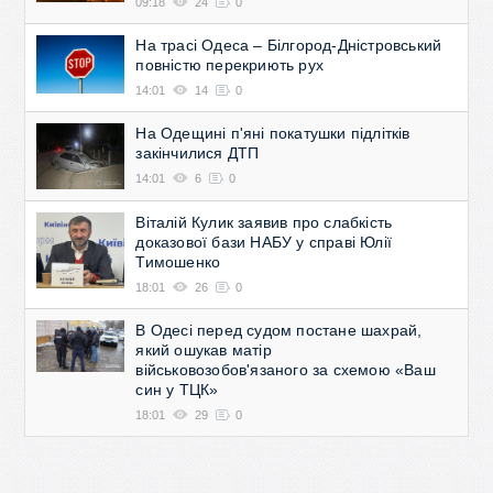
09:18
24
0
На трасі Одеса – Білгород-Дністровський
повністю перекриють рух
14:01
14
0
На Одещині п'яні покатушки підлітків
закінчилися ДТП
14:01
6
0
Віталій Кулик заявив про слабкість
доказової бази НАБУ у справі Юлії
Тимошенко
18:01
26
0
В Одесі перед судом постане шахрай,
який ошукав матір
військовозобов'язаного за схемою «Ваш
син у ТЦК»
18:01
29
0