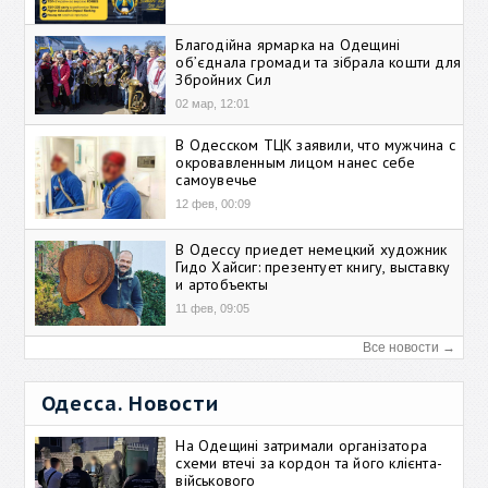
Благодійна ярмарка на Одещині
об’єднала громади та зібрала кошти для
Збройних Сил
02 мар, 12:01
В Одесском ТЦК заявили, что мужчина с
окровавленным лицом нанес себе
самоувечье
12 фев, 00:09
В Одессу приедет немецкий художник
Гидо Хайсиг: презентует книгу, выставку
и артобъекты
11 фев, 09:05
Все новости →
Одесса. Новости
На Одещині затримали організатора
схеми втечі за кордон та його клієнта-
військового