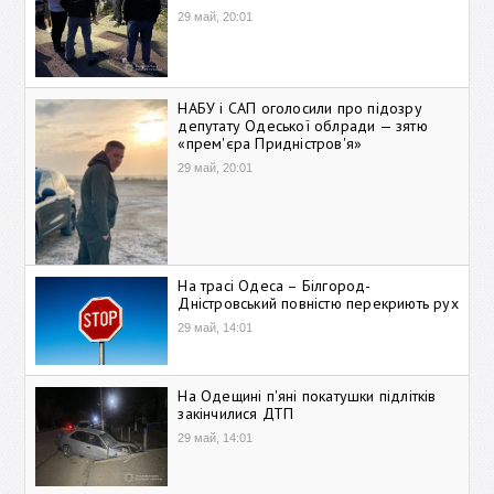
29 май, 20:01
НАБУ і САП оголосили про підозру
депутату Одеської облради — зятю
«прем'єра Придністров'я»
29 май, 20:01
На трасі Одеса – Білгород-
Дністровський повністю перекриють рух
29 май, 14:01
На Одещині п'яні покатушки підлітків
закінчилися ДТП
29 май, 14:01