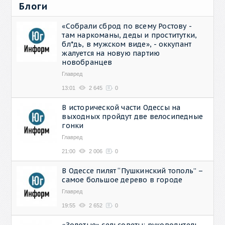
Блоги
«Собрали сброд по всему Ростову -
там наркоманы, деды и проститутки,
бл*дь, в мужском виде», - оккупант
жалуется на новую партию
новобранцев
Главред
13:01
2 645
0
В исторической части Одессы на
выходных пройдут две велосипедные
гонки
Главред
21:00
2 006
0
В Одессе пилят “Пушкинский тополь” –
самое большое дерево в городе
Главред
19:55
2 652
0
«Золотые» сельсоветы: руководитель