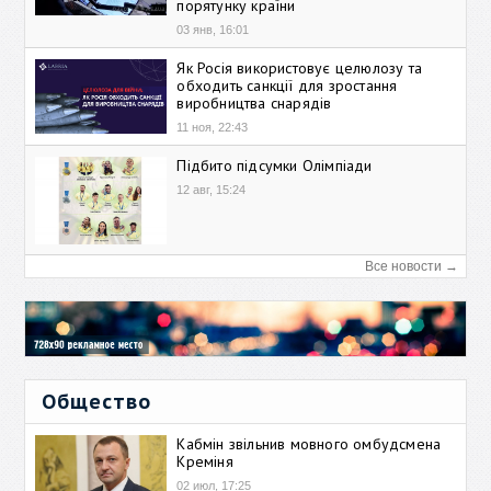
порятунку країни
03 янв, 16:01
Як Росія використовує целюлозу та
обходить санкції для зростання
виробництва снарядів
11 ноя, 22:43
Підбито підсумки Олімпіади
12 авг, 15:24
Все новости →
Общество
Кабмін звільнив мовного омбудсмена
Креміня
02 июл, 17:25