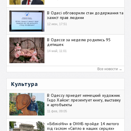
В Одесі обговорили стан додержання та
захист прав людини
12 июн, 17:51
В Одессе за неделю родились 95
детишек
14 май, 11:01
Все новости →
Культура
В Одессу приедет немецкий художник
Гидо Хайсиг: презентует книгу, выставку
и артобъекты
11 фев, 09:05
«БібліоНіч» в ОННБ пройде 14 лютого
під гаслом «Світло в наших серцях»