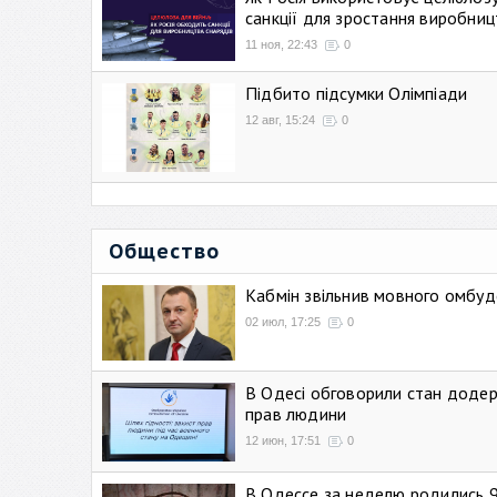
санкції для зростання виробниц
11 ноя, 22:43
0
Підбито підсумки Олімпіади
12 авг, 15:24
0
Общество
Кабмін звільнив мовного омбуд
02 июл, 17:25
0
В Одесі обговорили стан додер
прав людини
12 июн, 17:51
0
В Одессе за неделю родились 