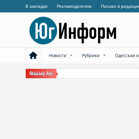
В закладки
Рекламодателям
Письмо в редакци
Новости
Рубрики
Одесская о
Ñîáûòèÿ Äíÿ