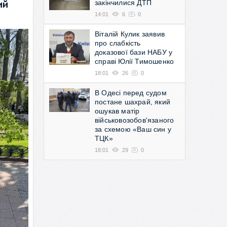
закінчилися ДТП
ий
14:01
6
0
Віталій Кулик заявив
про слабкість
доказової бази НАБУ у
справі Юлії Тимошенко
18:01
26
0
В Одесі перед судом
постане шахрай, який
ошукав матір
військовозобов'язаного
за схемою «Ваш син у
ТЦК»
18:01
29
0