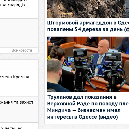
тва снарядів
Штормовой армагеддон в Одес
повалены 54 дерева за день (
Все новости →
смена Креміня
Труханов дал показания в
жання та захист
Верховной Раде по поводу пл
Миндича — бизнесмен имел
интересы в Одессе (видео)
95 детишек