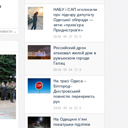
а
НАБУ і САП оголосили
в
про підозру депутату
Одеської облради —
зятю «прем'єра
Придністров'я»
новости →
20:01
27
0
Российский дрон
атаковал жилой дом в
румынском городе
Галац
09:18
24
0
На трасі Одеса –
Білгород-
Дністровський
повністю перекриють
рух
14:01
14
0
На Одещині п'яні
покатушки підлітків