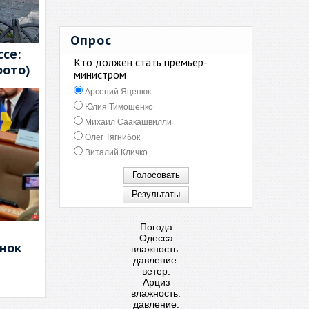
Опрос
се:
Кто должен стать премьер-
фото)
министром
Арсений Яценюк
Юлия Тимошенко
Михаил Саакашвилли
Олег Тягнибок
Виталий Кличко
Погода
Одесса
енок
влажность:
давление:
ветер:
Арциз
влажность:
давление: