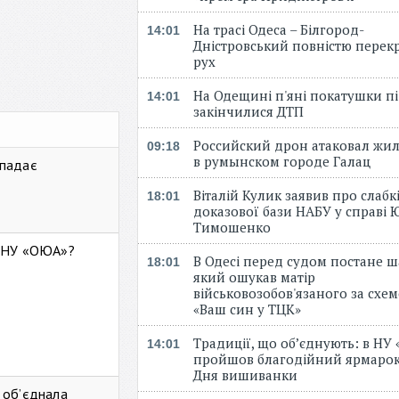
На трасі Одеса – Білгород-
14:01
Дністровський повністю перек
рух
На Одещині п'яні покатушки пі
14:01
закінчилися ДТП
Российский дрон атаковал жи
09:18
в румынском городе Галац
 падає
Віталій Кулик заявив про слабк
18:01
доказової бази НАБУ у справі Ю
Тимошенко
ь НУ «ОЮА»?
В Одесі перед судом постане ш
18:01
який ошукав матір
військовозобов'язаного за схе
«Ваш син у ТЦК»
Традиції, що об’єднують: в НУ
14:01
пройшов благодійний ярмарок
Дня вишиванки
 об’єднала