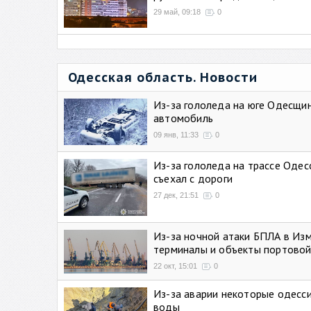
29 май, 09:18
0
Одесская область. Новости
Из-за гололеда на юге Одесщи
автомобиль
09 янв, 11:33
0
Из-за гололеда на трассе Одес
съехал с дороги
27 дек, 21:51
0
Из-за ночной атаки БПЛА в Из
терминалы и объекты портовой
22 окт, 15:01
0
Из-за аварии некоторые одесси
воды