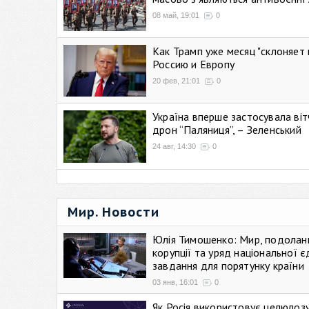
08 май, 19:01
0
Как Трамп уже месяц "склоняет 
Россию и Европу
20 фев, 21:01
0
Україна вперше застосувала віт
дрон “Паляниця”, – Зеленський
24 авг, 14:30
0
Мир. Новости
Юлія Тимошенко: Мир, подолан
корупції та уряд національної є
завдання для порятунку країни
03 янв, 16:01
0
Як Росія використовує целюлоз