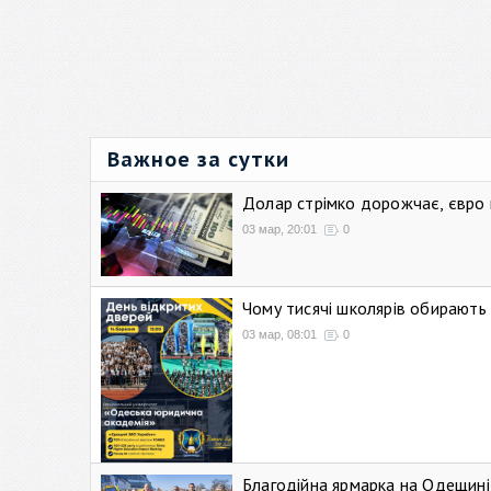
Важное за сутки
Долар стрімко дорожчає, євро
03 мар, 20:01
0
Чому тисячі школярів обирают
03 мар, 08:01
0
Благодійна ярмарка на Одещині