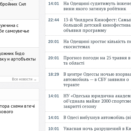
На Одещині судитимуть інжене
Збройних Сил
14:01
вини якого загинув робітник
13-й Чилдрен Кинофест: Самы
22:44
большой детский кинофестива
мужчина с
объявил программу
бе самоувечье
На Одещині зростає кількість 
20:01
екосистемах
дожник Гидо
Прогноз погоди на 25 травня в
20:01
авку и артобъекты
та області
В центре Одессы ночью взорва
18:29
автомобиль — в СБУ заявили о
Все новости →
теракте
НУ «Одеська юридична академ
14:01
об’єднала майже 2000 спортсме
тора схеми втечі
закритті сезону
ькового
В Одесі вибухнув автомобіль (
14:01
Ужасная ночь разрушений в Ки
10:01