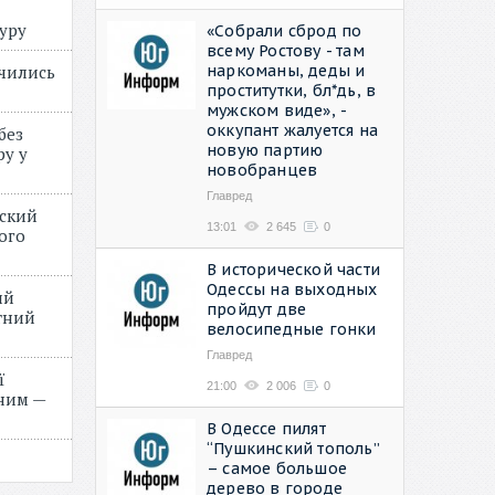
туру
«Собрали сброд по
всему Ростову - там
наркоманы, деды и
учились
проститутки, бл*дь, в
мужском виде», -
оккупант жалуется на
без
новую партию
ру у
новобранцев
Главред
нский
13:01
2 645
0
ого
»
В исторической части
Одессы на выходных
ий
пройдут две
етний
велосипедные гонки
Главред
ї
21:00
2 006
0
ним —
В Одессе пилят
“Пушкинский тополь”
– самое большое
дерево в городе