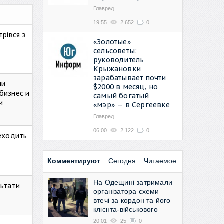
Главред
19:55
2 652
0
рівся з
«Золотые»
сельсоветы:
руководитель
Крыжановки
зарабатывает почти
ии
$2000 в месяц, но
бизнес и
самый богатый
и
«мэр» — в Сергеевке
Главред
06:00
2 122
0
реходить
Комментируют
Сегодня
Читаемое
На Одещині затримали
льтати
організатора схеми
втечі за кордон та його
клієнта-військового
20:01
25
0