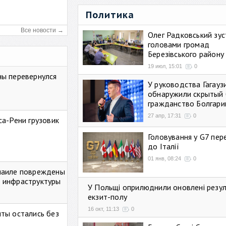
Политика
Все новости →
Олег Радковський зуст
головами громад
Березівського району
19 июл, 15:01
0
ны перевернулся
У руководства Гагауз
обнаружили скрытый 
гражданство Болгари
27 апр, 17:31
0
са-Рени грузовик
Головування у G7 пе
до Італії
01 янв, 08:24
0
маиле повреждены
 инфраструктуры
У Польщі оприлюднили оновлені резу
екзит-полу
16 окт, 11:13
0
ты остались без