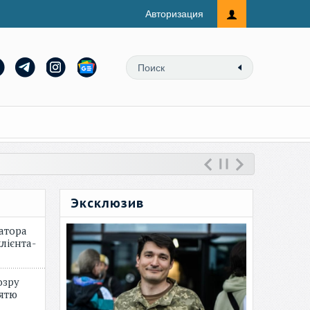
Авторизация
Эксклюзив
атора
лієнта-
озру
зятю