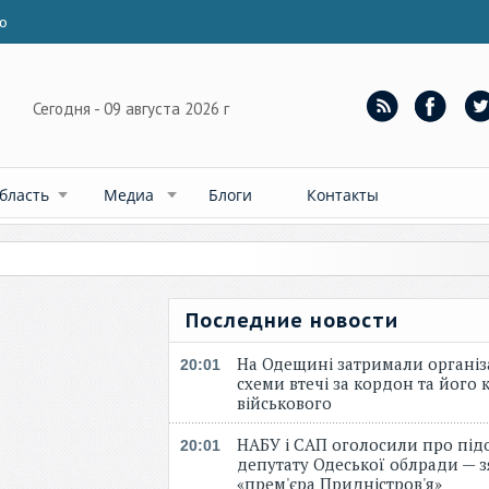
ю
Сегодня - 09 августа 2026 г
бласть
Медиа
Блоги
Контакты
Последние новости
На Одещині затримали організ
20:01
схеми втечі за кордон та його к
військового
НАБУ і САП оголосили про під
20:01
депутату Одеської облради — 
«прем'єра Придністров'я»