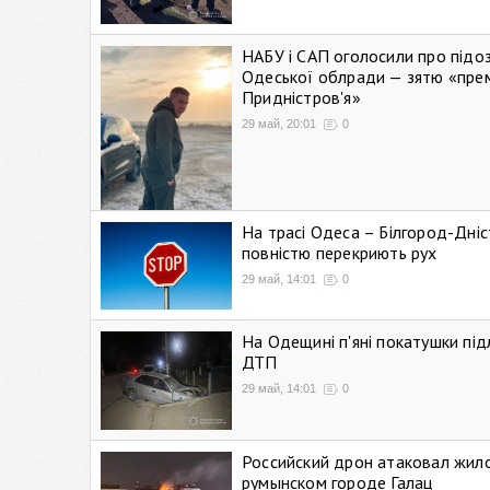
НАБУ і САП оголосили про підо
Одеської облради — зятю «пре
Придністров'я»
29 май, 20:01
0
На трасі Одеса – Білгород-Дні
повністю перекриють рух
29 май, 14:01
0
На Одещині п'яні покатушки підл
ДТП
29 май, 14:01
0
Российский дрон атаковал жил
румынском городе Галац