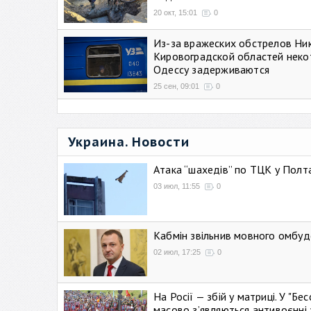
20 окт, 15:01
0
Из-за вражеских обстрелов Ни
Кировоградской областей неко
Одессу задерживаются
25 сен, 09:01
0
Украина. Новости
Атака “шахедів” по ТЦК у Полтав
03 июл, 11:55
0
Кабмін звільнив мовного омбуд
02 июл, 17:25
0
На Росії — збій у матриці. У "Б
масово зʼявляються антивоєнні 