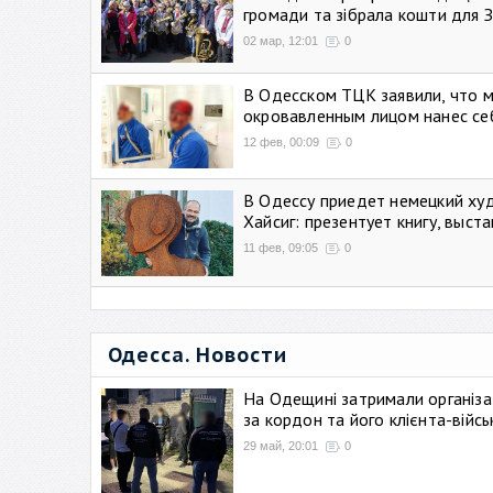
громади та зібрала кошти для 
02 мар, 12:01
0
В Одесском ТЦК заявили, что 
окровавленным лицом нанес се
12 фев, 00:09
0
В Одессу приедет немецкий ху
Хайсиг: презентует книгу, выст
11 фев, 09:05
0
Одесса. Новости
На Одещині затримали організа
за кордон та його клієнта-війс
29 май, 20:01
0