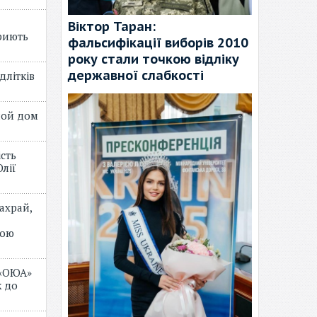
Віктор Таран:
риють
фальсифікації виборів 2010
року стали точкою відліку
державної слабкості
длітків
лой дом
ість
лії
ахрай,
мою
 «ОЮА»
 до