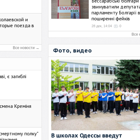
Бессарабські болгари
звинуватили депутат
парламенту Болгарії 
поширенні фейків
колаевской и
торые поезда в
28 дек, 14:04
0
Все 
Все новости →
Фото, видео
і, є загиблі
смена Креміня
ессмертному полку"
В школах Одессы введут
зізнання