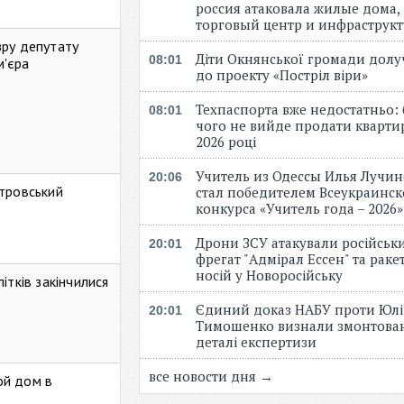
россия атаковала жилые дома,
торговый центр и инфраструк
зру депутату
Діти Окнянської громади дол
08:01
м'єра
до проекту «Постріл віри»
Техпаспорта вже недостатньо: 
08:01
чого не вийде продати кварти
2026 році
Учитель из Одессы Илья Лучи
20:06
стровський
стал победителем Всеукраинск
конкурса «Учитель года – 2026
Дрони ЗСУ атакували російськ
20:01
фрегат "Адмірал Ессен" та рак
носій у Новоросійську
ітків закінчилися
Єдиний доказ НАБУ проти Юлі
20:01
Тимошенко визнали змонтова
деталі експертизи
все новости дня →
ой дом в