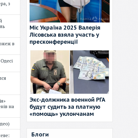
ра, з
й
ль
Міс Україна 2025 Валерія
Лісовська взяла участь у
пресконференції
пожеж в
 Одесі
лся
Экс-должника военной РГА
ія»
будут судить за платную
нів на
«помощь» уклончанам
відео)
Блоги
еве: