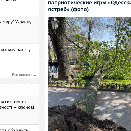
патриотические игры «Одесск
ястреб» (фото)
к миру" Украину,
чизняну ракету-
Все новости →
ня системної
дності — ключові
у та обходить