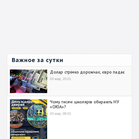
Важное за сутки
Долар стрімко дорожчає, євро падає
03 мар, 20:01
Чому тисячі школярів обирають НУ
«ОЮА»?
03 мар, 08:01