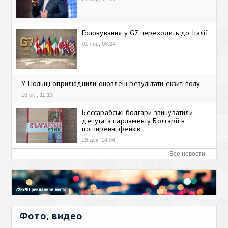
Головування у G7 переходить до Італії
01 янв, 08:24
У Польщі оприлюднили оновлені результати екзит-полу
16 окт, 11:13
Бессарабські болгари звинуватили
депутата парламенту Болгарії в
поширенні фейків
28 дек, 14:04
Все новости →
Фото, видео