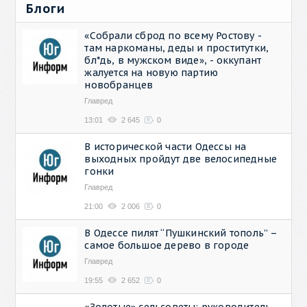
Блоги
«Собрали сброд по всему Ростову -
там наркоманы, деды и проститутки,
бл*дь, в мужском виде», - оккупант
жалуется на новую партию
новобранцев
Главред
13:01
2 645
0
В исторической части Одессы на
выходных пройдут две велосипедные
гонки
Главред
21:00
2 006
0
В Одессе пилят “Пушкинский тополь” –
самое большое дерево в городе
Главред
19:55
2 652
0
«Золотые» сельсоветы: руководитель