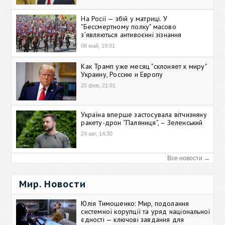
На Росії — збій у матриці. У
"Бессмертному полку" масово
зʼявляються антивоєнні зізнання
08 май, 19:01
Как Трамп уже месяц "склоняет к миру"
Украину, Россию и Европу
20 фев, 21:01
Україна вперше застосувала вітчизняну
ракету-дрон “Паляниця”, – Зеленський
24 авг, 14:30
Все новости →
Мир. Новости
Юлія Тимошенко: Мир, подолання
системної корупції та уряд національної
єдності — ключові завдання для