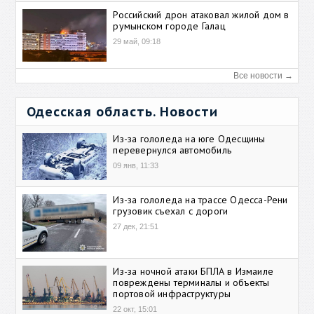
Российский дрон атаковал жилой дом в
румынском городе Галац
29 май, 09:18
Все новости →
Одесская область. Новости
Из-за гололеда на юге Одесщины
перевернулся автомобиль
09 янв, 11:33
Из-за гололеда на трассе Одесса-Рени
грузовик съехал с дороги
27 дек, 21:51
Из-за ночной атаки БПЛА в Измаиле
повреждены терминалы и объекты
портовой инфраструктуры
22 окт, 15:01