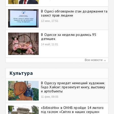
В Одесі обговорили стан додержання та
захист прав людини
12 июн, 17:51
В Одессе за неделю родились 95
детишек
14 май, 11:01
Все новости →
Культура
В Одессу приедет немецкий художник
Гидо Хайсиг: презентует книгу, выставку
и артобъекты
11 фев, 09:05
«БібліоНіч» в ОННБ пройде 14 лютого
під гаслом «Світло в наших серцях»