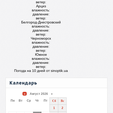
ветер:
Арциз
влажность:
давление:
ветер:
Белгород-Днестровский
влажность:
давление:
ветер:
Черноморск
влажность:
давление:
ветер:
Южное
влажность:
давление:
ветер:
Погода на 10 дней от
sinoptik.ua
Календарь
«
Август 2026 »
Пн
Вт
Ср
Чт
Пт
Сб
Вс
1
2