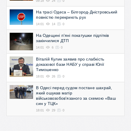
09:18
24
0
На трасі Одеса – Білгород-Дністровський
повністю перекриють рух
14:01
14
0
На Одещині п'яні покатушки підлітків
закінчилися ДТП
14:01
6
0
Віталій Кулик заявив про слабкість
доказової бази НАБУ у справі Юлії
Тимошенко
18:01
26
0
В Одесі перед судом постане шахрай,
який ошукав матір
військовозобов'язаного за схемою «Ваш
син у ТЦК»
18:01
29
0