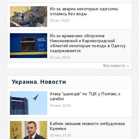
Из-за аварии некоторые одесситы
остались без воды
20 окт, 15:01
Из-за вражеских обстрелов
Николаевской и Кировоградской
областей некоторые поезда в Одессу
задерживаются
25 сен, 09:01
Все новости →
Украина. Новости
Атака “шахедів” по ТЦК у Полтаві, є
загиблі
03 июл, 11:55
Кабмін звільнив мовного омбудсмена
Креміня
02 июл, 17:25