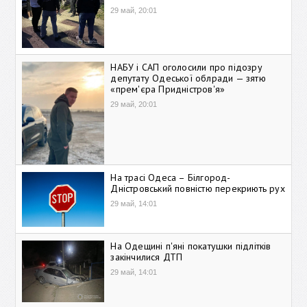
29 май, 20:01
НАБУ і САП оголосили про підозру
депутату Одеської облради — зятю
«прем'єра Придністров'я»
29 май, 20:01
На трасі Одеса – Білгород-
Дністровський повністю перекриють рух
29 май, 14:01
На Одещині п'яні покатушки підлітків
закінчилися ДТП
29 май, 14:01