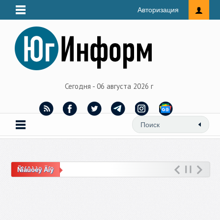
Авторизация
Сегодня - 06 августа 2026 г
Ñîáûòèÿ Äíÿ