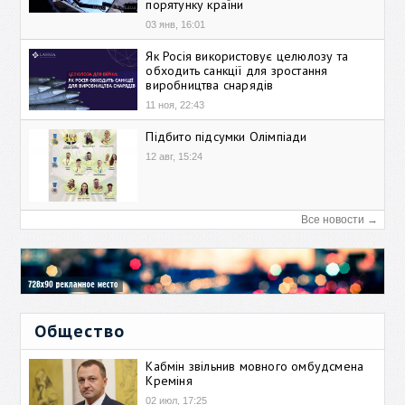
порятунку країни
03 янв, 16:01
Як Росія використовує целюлозу та
обходить санкції для зростання
виробництва снарядів
11 ноя, 22:43
Підбито підсумки Олімпіади
12 авг, 15:24
Все новости →
Общество
Кабмін звільнив мовного омбудсмена
Креміня
02 июл, 17:25