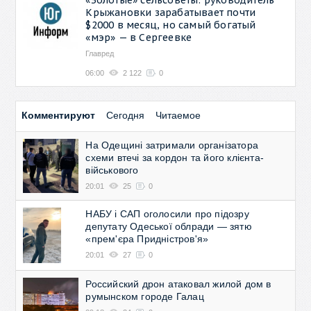
Крыжановки зарабатывает почти
$2000 в месяц, но самый богатый
«мэр» — в Сергеевке
Главред
06:00
2 122
0
Комментируют
Сегодня
Читаемое
На Одещині затримали організатора
схеми втечі за кордон та його клієнта-
військового
20:01
25
0
НАБУ і САП оголосили про підозру
депутату Одеської облради — зятю
«прем'єра Придністров'я»
20:01
27
0
Российский дрон атаковал жилой дом в
румынском городе Галац