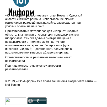
«Юг-Информ» - новостное агентство. Новости Одесской
области и южного региона. Использование любых
материалов, размещённых на сайте, разрешается при
условии ссылки на наш сайт.
При копировании материалов для интернет-изданий –
обязательна прямая открытая для поисковых систем
гиперссылка. Ссылка должна быть размещена в
независимости от полного либо частичного
использования материалов. Гиперссылка (для
интернет- изданий) – должна быть размещена в
подзаголовке или в первом абзаце материала.
Ответственность за рекламные материлы несет
рекламодатель.
Приглашаем к сотрудничеству авторов и
рекламодетелей.
© 2019, «Юг-Информ». Все права защищены. Разработка cайта —
Net-Tuning