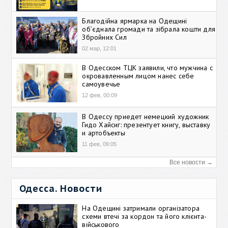
Благодійна ярмарка на Одещині
об’єднала громади та зібрала кошти для
Збройних Сил
02 мар, 12:01
В Одесском ТЦК заявили, что мужчина с
окровавленным лицом нанес себе
самоувечье
12 фев, 00:09
В Одессу приедет немецкий художник
Гидо Хайсиг: презентует книгу, выставку
и артобъекты
11 фев, 09:05
Все новости →
Одесса. Новости
На Одещині затримали організатора
схеми втечі за кордон та його клієнта-
військового