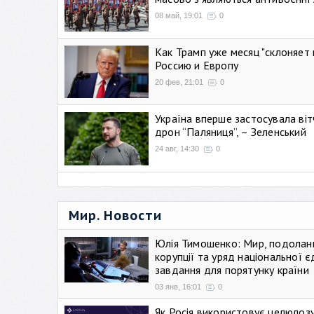
08 май, 19:01
0
Как Трамп уже месяц "склоняет 
Россию и Европу
20 фев, 21:01
0
Україна вперше застосувала віт
дрон “Паляниця”, – Зеленський
24 авг, 14:30
0
Мир. Новости
Юлія Тимошенко: Мир, подолан
корупції та уряд національної є
завдання для порятунку країни
03 янв, 16:01
0
Як Росія використовує целюлоз