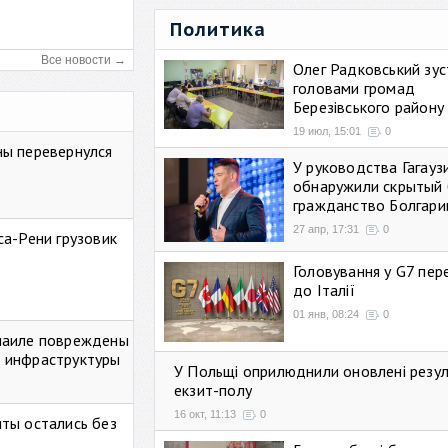
Политика
Все новости →
Олег Радковський зуст
головами громад
Березівського району
19 июл, 15:01
0
ны перевернулся
У руководства Гагауз
обнаружили скрытый 
гражданство Болгари
27 апр, 17:31
0
са-Рени грузовик
Головування у G7 пе
до Італії
01 янв, 08:24
0
маиле повреждены
 инфраструктуры
У Польщі оприлюднили оновлені резу
екзит-полу
16 окт, 11:13
0
ты остались без