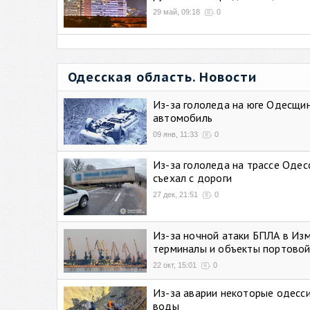
29 май, 09:18
0
Одесская область. Новости
Из-за гололеда на юге Одесщи
автомобиль
09 янв, 11:33
0
Из-за гололеда на трассе Одес
съехал с дороги
27 дек, 21:51
0
Из-за ночной атаки БПЛА в Из
терминалы и объекты портовой
22 окт, 15:01
0
Из-за аварии некоторые одесси
воды