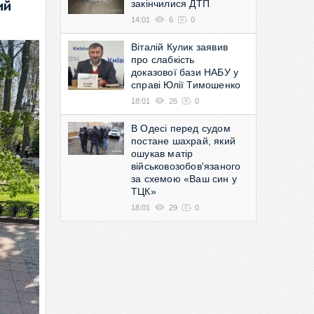
закінчилися ДТП
ий
14:01
6
0
Віталій Кулик заявив
про слабкість
доказової бази НАБУ у
справі Юлії Тимошенко
18:01
26
0
В Одесі перед судом
постане шахрай, який
ошукав матір
військовозобов'язаного
за схемою «Ваш син у
ТЦК»
18:01
29
0