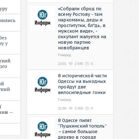
туру
«Собрали сброд по
всему Ростову - там
наркоманы, деды и
учились
проститутки, бл*дь, в
мужском виде», -
оккупант жалуется на
без
новую партию
ру у
новобранцев
Главред
нский
13:01
2 645
0
ого
»
В исторической части
Одессы на выходных
ий
пройдут две
етний
велосипедные гонки
Главред
ї
21:00
2 006
0
ним —
В Одессе пилят
“Пушкинский тополь”
– самое большое
дерево в городе