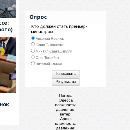
Опрос
се:
Кто должен стать премьер-
фото)
министром
Арсений Яценюк
Юлия Тимошенко
Михаил Саакашвилли
Олег Тягнибок
Виталий Кличко
Погода
Одесса
енок
влажность:
давление:
ветер:
Арциз
влажность:
давление: