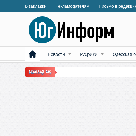
В закладки
Рекламодателям
Письмо в редакци
Новости
Рубрики
Одесская о
Ñîáûòèÿ Äíÿ