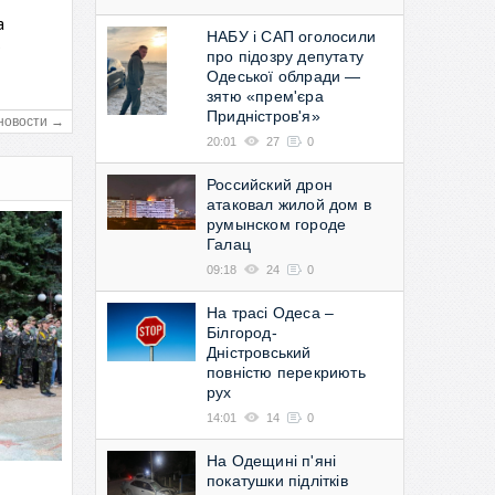
а
НАБУ і САП оголосили
в
про підозру депутату
Одеської облради —
зятю «прем'єра
Придністров'я»
новости →
20:01
27
0
Российский дрон
атаковал жилой дом в
румынском городе
Галац
09:18
24
0
На трасі Одеса –
Білгород-
Дністровський
повністю перекриють
рух
14:01
14
0
На Одещині п'яні
покатушки підлітків