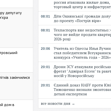
россия атаковала жилые дома,
торговый центр и инфраструк
зру депутату
Діти Окнянської громади дол
08:01
м'єра
до проекту «Постріл віри»
Техпаспорта вже недостатньо: 
08:01
чого не вийде продати кварти
2026 році
Учитель из Одессы Илья Лучи
20:06
стровський
стал победителем Всеукраинск
конкурса «Учитель года – 2026
Дрони ЗСУ атакували російськ
20:01
фрегат "Адмірал Ессен" та рак
носій у Новоросійську
ітків закінчилися
Єдиний доказ НАБУ проти Юлі
20:01
Тимошенко визнали змонтова
деталі експертизи
все новости дня →
ой дом в