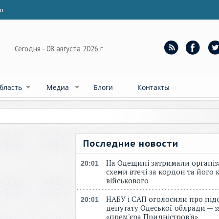
ю
Сегодня - 08 августа 2026 г
бласть
Медиа
Блоги
Контакты
Последние новости
На Одещині затримали організ
20:01
схеми втечі за кордон та його к
військового
НАБУ і САП оголосили про під
20:01
депутату Одеської облради — 
«прем'єра Придністров'я»