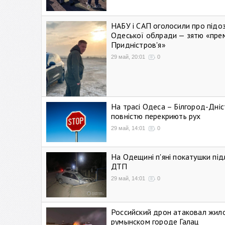
НАБУ і САП оголосили про підо
Одеської облради — зятю «пре
Придністров'я»
29 май, 20:01
0
На трасі Одеса – Білгород-Дні
повністю перекриють рух
29 май, 14:01
0
На Одещині п'яні покатушки підл
ДТП
29 май, 14:01
0
Российский дрон атаковал жил
румынском городе Галац