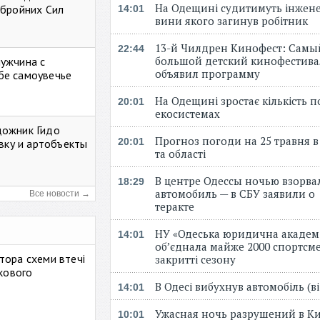
На Одещині судитимуть інжене
Збройних Сил
14:01
вини якого загинув робітник
13-й Чилдрен Кинофест: Самы
22:44
большой детский кинофестива
мужчина с
объявил программу
бе самоувечье
На Одещині зростає кількість 
20:01
екосистемах
дожник Гидо
Прогноз погоди на 25 травня в
20:01
авку и артобъекты
та області
В центре Одессы ночью взорва
18:29
автомобиль — в СБУ заявили о
Все новости →
теракте
НУ «Одеська юридична академ
14:01
об’єднала майже 2000 спортсме
тора схеми втечі
закритті сезону
ькового
В Одесі вибухнув автомобіль (
14:01
Ужасная ночь разрушений в Ки
10:01