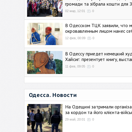
громади та зібрала кошти для 
02 мар, 12:01
0
В Одесском ТЦК заявили, что 
окровавленным лицом нанес се
12 фев, 00:09
0
В Одессу приедет немецкий ху
Хайсиг: презентует книгу, выст
11 фев, 09:05
0
Одесса. Новости
На Одещині затримали організа
за кордон та його клієнта-війс
29 май, 20:01
0