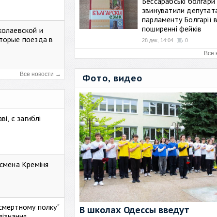
Бессарабські болгари
звинуватили депутат
парламенту Болгарії 
поширенні фейків
колаевской и
торые поезда в
28 дек, 14:04
0
Все 
Все новости →
Фото, видео
і, є загиблі
смена Креміня
ессмертному полку"
В школах Одессы введут
зізнання