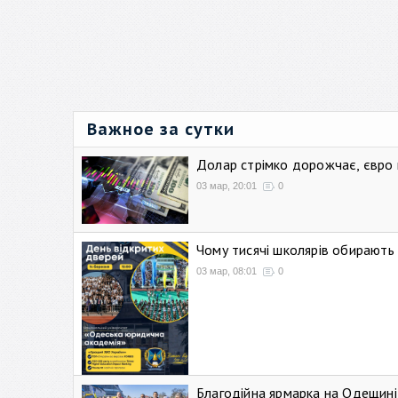
Важное за сутки
Долар стрімко дорожчає, євро
03 мар, 20:01
0
Чому тисячі школярів обирают
03 мар, 08:01
0
Благодійна ярмарка на Одещині