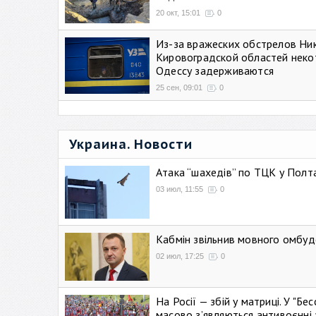
20 окт, 15:01
0
Из-за вражеских обстрелов Ни
Кировоградской областей неко
Одессу задерживаются
25 сен, 09:01
0
Украина. Новости
Атака “шахедів” по ТЦК у Полтав
03 июл, 11:55
0
Кабмін звільнив мовного омбуд
02 июл, 17:25
0
На Росії — збій у матриці. У "Б
масово зʼявляються антивоєнні 