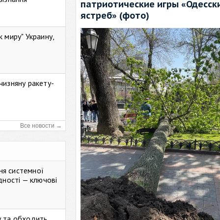
патриотические игры «Одесск
ястреб» (фото)
к миру" Украину,
чизняну ракету-
Все новости →
ня системної
дності — ключові
у та обходить