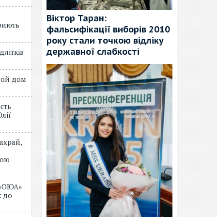
Віктор Таран:
риють
фальсифікації виборів 2010
року стали точкою відліку
державної слабкості
длітків
лой дом
ість
лії
ахрай,
мою
 «ОЮА»
 до