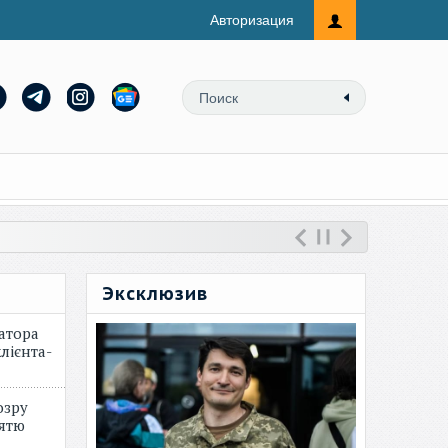
Авторизация
Эксклюзив
атора
лієнта-
озру
зятю