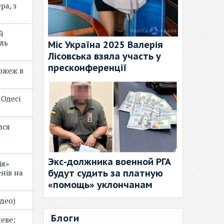
ра, з
й
ль
Міс Україна 2025 Валерія
Лісовська взяла участь у
пресконференції
пожеж в
 Одесі
лся
Экс-должника военной РГА
ія»
будут судить за платную
нів на
«помощь» уклончанам
відео)
Блоги
еве: