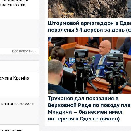
тва снарядів
Штормовой армагеддон в Одес
повалены 54 дерева за день (
Все новости →
смена Креміня
Труханов дал показания в
жання та захист
Верховной Раде по поводу пл
Миндича — бизнесмен имел
интересы в Одессе (видео)
95 детишек