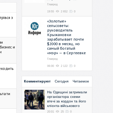
Главред
19:55
2 652
0
рівся з
«Золотые»
сельсоветы:
руководитель
Крыжановки
зарабатывает почти
ии
$2000 в месяц, но
бизнес и
самый богатый
и
«мэр» — в Сергеевке
Главред
06:00
2 122
0
реходить
Комментируют
Сегодня
Читаемое
На Одещині затримали
льтати
організатора схеми
втечі за кордон та його
клієнта-військового
20:01
25
0