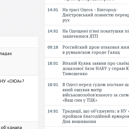
На трасі Одеса – Білгород-
14:01
Дністровський повністю перек
рух
На Одещині п'яні покатушки пі
14:01
закінчилися ДТП
Российский дрон атаковал жи
09:18
в румынском городе Галац
 падає
Віталій Кулик заявив про слабк
18:01
доказової бази НАБУ у справі Ю
Тимошенко
ь НУ «ОЮА»?
В Одесі перед судом постане ш
18:01
який ошукав матір
військовозобов'язаного за схе
«Ваш син у ТЦК»
Традиції, що об’єднують: в НУ
14:01
пройшов благодійний ярмарок
Дня вишиванки
 об’єднала