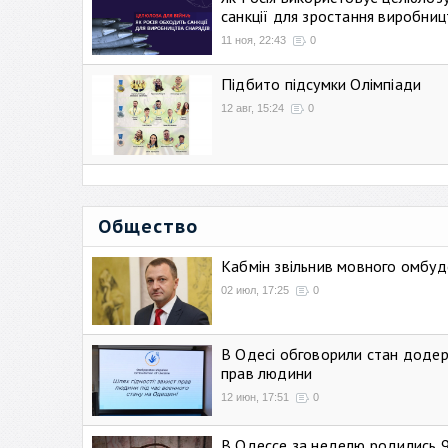
санкції для зростання виробниц
11 ноя, 22:43
0
Підбито підсумки Олімпіади
12 авг, 15:24
0
Общество
Кабмін звільнив мовного омбуд
02 июл, 17:25
0
В Одесі обговорили стан додер
прав людини
12 июн, 17:51
0
В Одессе за неделю родились 