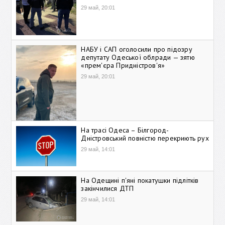
29 май, 20:01
НАБУ і САП оголосили про підозру
депутату Одеської облради — зятю
«прем'єра Придністров'я»
29 май, 20:01
На трасі Одеса – Білгород-
Дністровський повністю перекриють рух
29 май, 14:01
На Одещині п'яні покатушки підлітків
закінчилися ДТП
29 май, 14:01