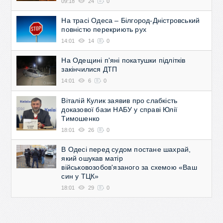
09:18
24
0
На трасі Одеса – Білгород-Дністровський
повністю перекриють рух
14:01
14
0
На Одещині п'яні покатушки підлітків
закінчилися ДТП
14:01
6
0
Віталій Кулик заявив про слабкість
доказової бази НАБУ у справі Юлії
Тимошенко
18:01
26
0
В Одесі перед судом постане шахрай,
який ошукав матір
військовозобов'язаного за схемою «Ваш
син у ТЦК»
18:01
29
0