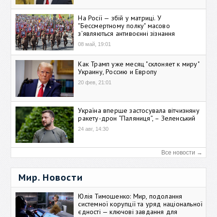
На Росії — збій у матриці. У
"Бессмертному полку" масово
зʼявляються антивоєнні зізнання
08 май, 19:01
Как Трамп уже месяц "склоняет к миру"
Украину, Россию и Европу
20 фев, 21:01
Україна вперше застосувала вітчизняну
ракету-дрон “Паляниця”, – Зеленський
24 авг, 14:30
Все новости →
Мир. Новости
Юлія Тимошенко: Мир, подолання
системної корупції та уряд національної
єдності — ключові завдання для