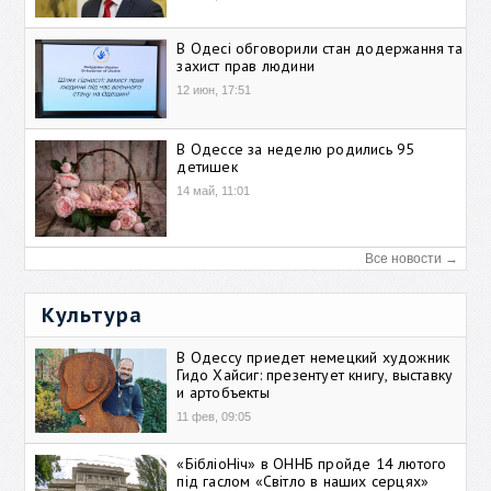
В Одесі обговорили стан додержання та
захист прав людини
12 июн, 17:51
В Одессе за неделю родились 95
детишек
14 май, 11:01
Все новости →
Культура
В Одессу приедет немецкий художник
Гидо Хайсиг: презентует книгу, выставку
и артобъекты
11 фев, 09:05
«БібліоНіч» в ОННБ пройде 14 лютого
під гаслом «Світло в наших серцях»