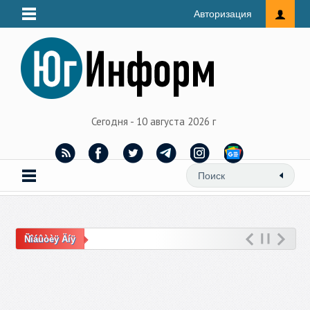
Авторизация
Сегодня - 10 августа 2026 г
Ñîáûòèÿ Äíÿ