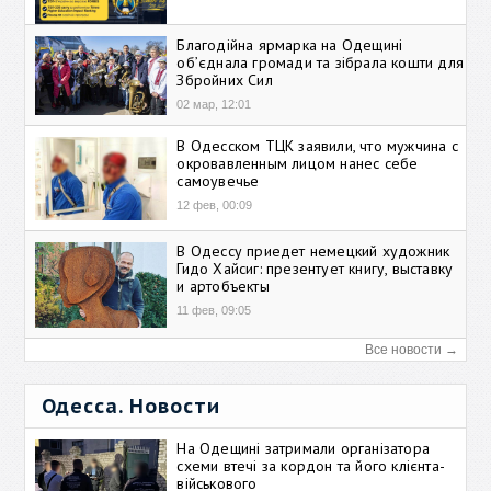
Благодійна ярмарка на Одещині
об’єднала громади та зібрала кошти для
Збройних Сил
02 мар, 12:01
В Одесском ТЦК заявили, что мужчина с
окровавленным лицом нанес себе
самоувечье
12 фев, 00:09
В Одессу приедет немецкий художник
Гидо Хайсиг: презентует книгу, выставку
и артобъекты
11 фев, 09:05
Все новости →
Одесса. Новости
На Одещині затримали організатора
схеми втечі за кордон та його клієнта-
військового