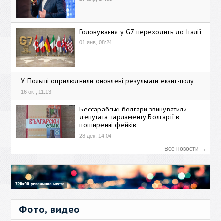
Головування у G7 переходить до Італії
01 янв, 08:24
У Польщі оприлюднили оновлені результати екзит-полу
16 окт, 11:13
Бессарабські болгари звинуватили
депутата парламенту Болгарії в
поширенні фейків
28 дек, 14:04
Все новости →
Фото, видео