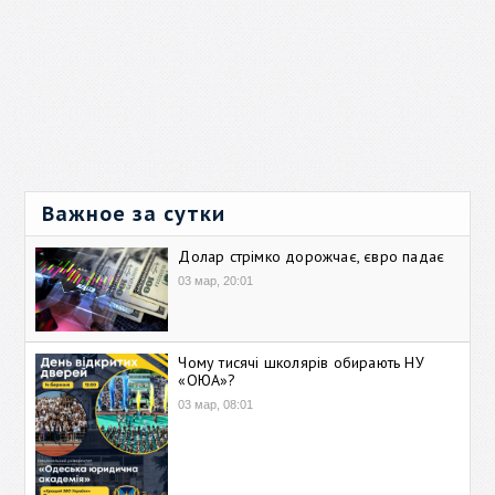
Важное за сутки
Долар стрімко дорожчає, євро падає
03 мар, 20:01
Чому тисячі школярів обирають НУ
«ОЮА»?
03 мар, 08:01