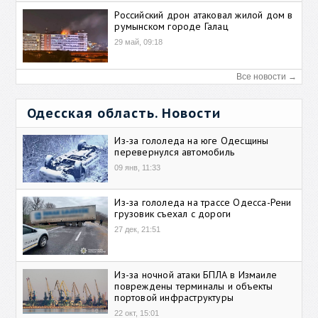
Российский дрон атаковал жилой дом в
румынском городе Галац
29 май, 09:18
Все новости →
Одесская область. Новости
Из-за гололеда на юге Одесщины
перевернулся автомобиль
09 янв, 11:33
Из-за гололеда на трассе Одесса-Рени
грузовик съехал с дороги
27 дек, 21:51
Из-за ночной атаки БПЛА в Измаиле
повреждены терминалы и объекты
портовой инфраструктуры
22 окт, 15:01