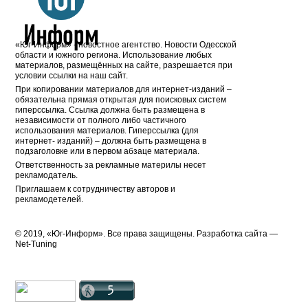
«Юг-Информ» - новостное агентство. Новости Одесской
области и южного региона. Использование любых
материалов, размещённых на сайте, разрешается при
условии ссылки на наш сайт.
При копировании материалов для интернет-изданий –
обязательна прямая открытая для поисковых систем
гиперссылка. Ссылка должна быть размещена в
независимости от полного либо частичного
использования материалов. Гиперссылка (для
интернет- изданий) – должна быть размещена в
подзаголовке или в первом абзаце материала.
Ответственность за рекламные материлы несет
рекламодатель.
Приглашаем к сотрудничеству авторов и
рекламодетелей.
© 2019, «Юг-Информ». Все права защищены. Разработка cайта —
Net-Tuning