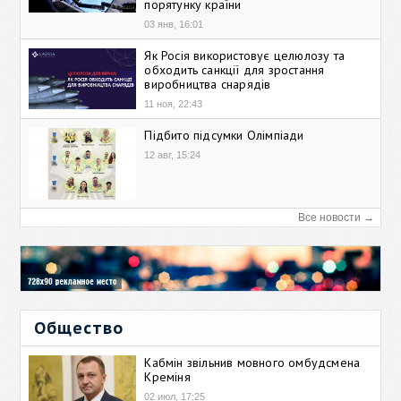
порятунку країни
03 янв, 16:01
Як Росія використовує целюлозу та
обходить санкції для зростання
виробництва снарядів
11 ноя, 22:43
Підбито підсумки Олімпіади
12 авг, 15:24
Все новости →
Общество
Кабмін звільнив мовного омбудсмена
Креміня
02 июл, 17:25