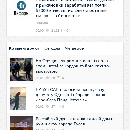
Крыжановки зарабатывает почти
$2000 в месяц, но самый богатый
«мэр» — в Сергеевке
Главред
06:00
2 122
0
Комментируют
Сегодня
Читаемое
На Одещині затримали організатора
схеми втечі за кордон та його клієнта-
військового
20:01
25
0
НАБУ і САП оголосили про підозру
депутату Одеської облради — зятю
«прем'єра Придністров'я»
20:01
27
0
Российский дрон атаковал жилой дом в
румынском городе Галац