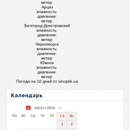
ветер:
Арциз
влажность:
давление:
ветер:
Белгород-Днестровский
влажность:
давление:
ветер:
Черноморск
влажность:
давление:
ветер:
Южное
влажность:
давление:
ветер:
Погода на 10 дней от
sinoptik.ua
Календарь
«
Август 2026 »
Пн
Вт
Ср
Чт
Пт
Сб
Вс
1
2