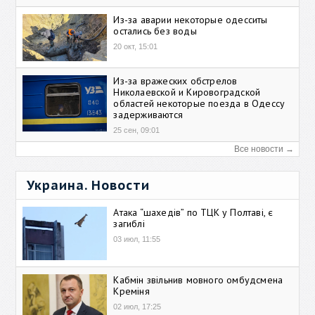
Из-за аварии некоторые одесситы
остались без воды
20 окт, 15:01
Из-за вражеских обстрелов
Николаевской и Кировоградской
областей некоторые поезда в Одессу
задерживаются
25 сен, 09:01
Все новости →
Украина. Новости
Атака “шахедів” по ТЦК у Полтаві, є
загиблі
03 июл, 11:55
Кабмін звільнив мовного омбудсмена
Креміня
02 июл, 17:25