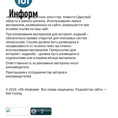
«Юг-Информ» - новостное агентство. Новости Одесской
области и южного региона. Использование любых
материалов, размещённых на сайте, разрешается при
условии ссылки на наш сайт.
При копировании материалов для интернет-изданий –
обязательна прямая открытая для поисковых систем
гиперссылка. Ссылка должна быть размещена в
независимости от полного либо частичного
использования материалов. Гиперссылка (для
интернет- изданий) – должна быть размещена в
подзаголовке или в первом абзаце материала.
Ответственность за рекламные материлы несет
рекламодатель.
Приглашаем к сотрудничеству авторов и
рекламодетелей.
© 2019, «Юг-Информ». Все права защищены. Разработка cайта —
Net-Tuning