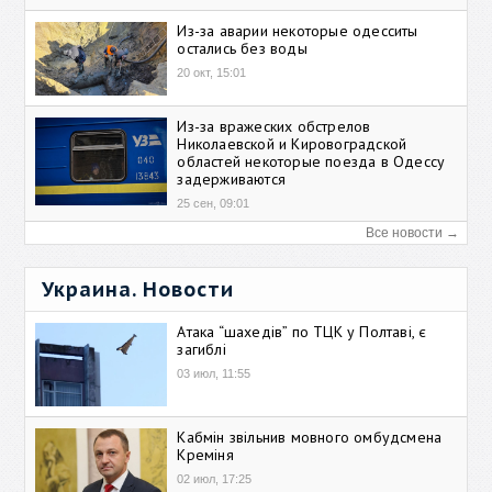
Из-за аварии некоторые одесситы
остались без воды
20 окт, 15:01
Из-за вражеских обстрелов
Николаевской и Кировоградской
областей некоторые поезда в Одессу
задерживаются
25 сен, 09:01
Все новости →
Украина. Новости
Атака “шахедів” по ТЦК у Полтаві, є
загиблі
03 июл, 11:55
Кабмін звільнив мовного омбудсмена
Креміня
02 июл, 17:25