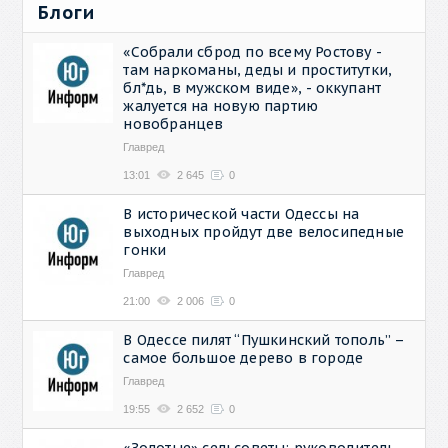
Блоги
«Собрали сброд по всему Ростову -
там наркоманы, деды и проститутки,
бл*дь, в мужском виде», - оккупант
жалуется на новую партию
новобранцев
Главред
13:01
2 645
0
В исторической части Одессы на
выходных пройдут две велосипедные
гонки
Главред
21:00
2 006
0
В Одессе пилят “Пушкинский тополь” –
самое большое дерево в городе
Главред
19:55
2 652
0
«Золотые» сельсоветы: руководитель