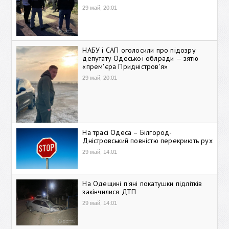
29 май, 20:01
НАБУ і САП оголосили про підозру
депутату Одеської облради — зятю
«прем'єра Придністров'я»
29 май, 20:01
На трасі Одеса – Білгород-
Дністровський повністю перекриють рух
29 май, 14:01
На Одещині п'яні покатушки підлітків
закінчилися ДТП
29 май, 14:01