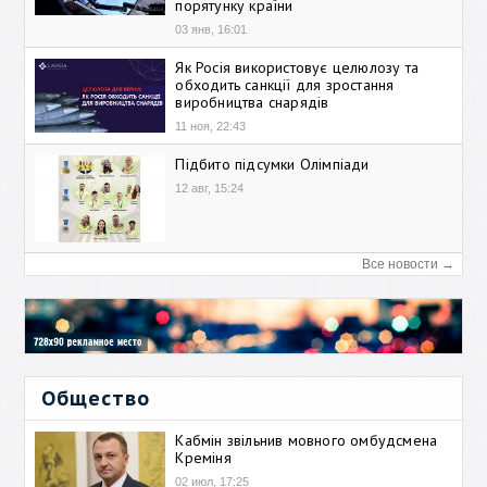
порятунку країни
03 янв, 16:01
Як Росія використовує целюлозу та
обходить санкції для зростання
виробництва снарядів
11 ноя, 22:43
Підбито підсумки Олімпіади
12 авг, 15:24
Все новости →
Общество
Кабмін звільнив мовного омбудсмена
Креміня
02 июл, 17:25