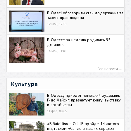
В Одесі обговорили стан додержання та
захист прав людини
12 июн, 17:51
В Одессе за неделю родились 95
детишек
14 май, 11:01
Все новости →
Культура
В Одессу приедет немецкий художник
Гидо Хайсиг: презентует книгу, выставку
и артобъекты
11 фев, 09:05
«БібліоНіч» в ОННБ пройде 14 лютого
під гаслом «Світло в наших серцях»