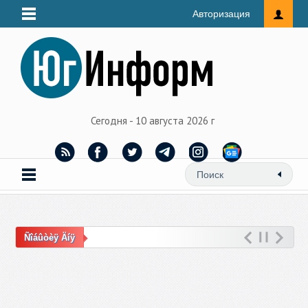
Авторизация
Сегодня - 10 августа 2026 г
Ñîáûòèÿ Äíÿ