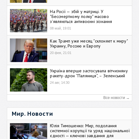
На Росії — збій у матриці. У
"Бессмертному полку" масово
зʼявляються антивоєнні зізнання
08 май, 19:01
Как Трамп уже месяц "склоняет к миру"
Украину, Россию и Европу
20 фев, 21:01
Україна вперше застосувала вітчизняну
ракету-дрон “Паляниця”, – Зеленський
24 авг, 14:30
Все новости →
Мир. Новости
Юлія Тимошенко: Мир, подолання
системної корупції та уряд національної
єдності — ключові завдання для