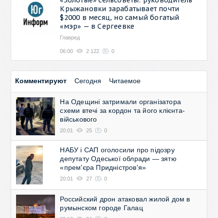
Крыжановки зарабатывает почти
$2000 в месяц, но самый богатый
«мэр» — в Сергеевке
Главред
06:00
2 122
0
Комментируют
Сегодня
Читаемое
На Одещині затримали організатора
схеми втечі за кордон та його клієнта-
військового
20:01
25
0
НАБУ і САП оголосили про підозру
депутату Одеської облради — зятю
«прем'єра Придністров'я»
20:01
27
0
Российский дрон атаковал жилой дом в
румынском городе Галац