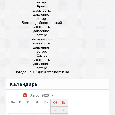
ветер:
Арциз
влажность:
давление:
ветер:
Белгород-Днестровский
влажность:
давление:
ветер:
Черноморск
влажность:
давление:
ветер:
Южное
влажность:
давление:
ветер:
Погода на 10 дней от
sinoptik.ua
Календарь
«
Август 2026 »
Пн
Вт
Ср
Чт
Пт
Сб
Вс
1
2