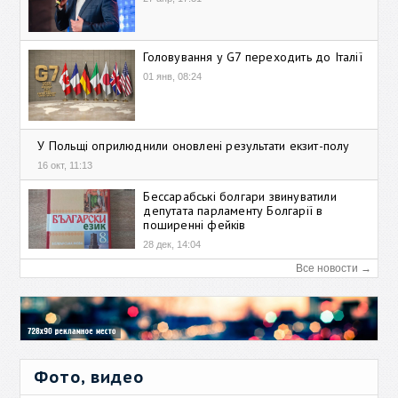
Головування у G7 переходить до Італії
01 янв, 08:24
У Польщі оприлюднили оновлені результати екзит-полу
16 окт, 11:13
Бессарабські болгари звинуватили
депутата парламенту Болгарії в
поширенні фейків
28 дек, 14:04
Все новости →
Фото, видео