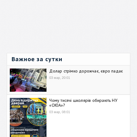
Важное за сутки
Долар стрімко дорожчає, євро падає
03 мар, 20:01
Чому тисячі школярів обирають НУ
«ОЮА»?
03 мар, 08:01