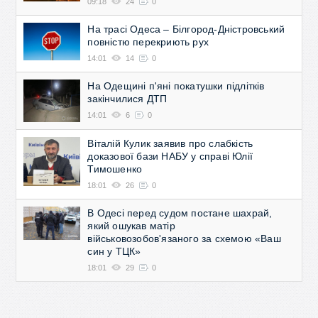
09:18
24
0
На трасі Одеса – Білгород-Дністровський
повністю перекриють рух
14:01
14
0
На Одещині п'яні покатушки підлітків
закінчилися ДТП
14:01
6
0
Віталій Кулик заявив про слабкість
доказової бази НАБУ у справі Юлії
Тимошенко
18:01
26
0
В Одесі перед судом постане шахрай,
який ошукав матір
військовозобов'язаного за схемою «Ваш
син у ТЦК»
18:01
29
0