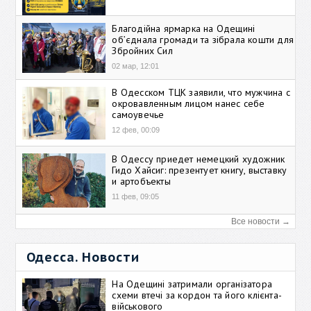
Благодійна ярмарка на Одещині
об’єднала громади та зібрала кошти для
Збройних Сил
02 мар, 12:01
В Одесском ТЦК заявили, что мужчина с
окровавленным лицом нанес себе
самоувечье
12 фев, 00:09
В Одессу приедет немецкий художник
Гидо Хайсиг: презентует книгу, выставку
и артобъекты
11 фев, 09:05
Все новости →
Одесса. Новости
На Одещині затримали організатора
схеми втечі за кордон та його клієнта-
військового