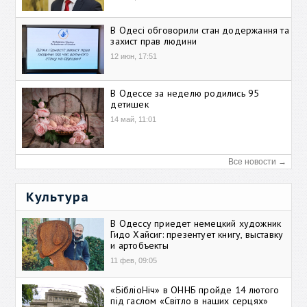
В Одесі обговорили стан додержання та
захист прав людини
12 июн, 17:51
В Одессе за неделю родились 95
детишек
14 май, 11:01
Все новости →
Культура
В Одессу приедет немецкий художник
Гидо Хайсиг: презентует книгу, выставку
и артобъекты
11 фев, 09:05
«БібліоНіч» в ОННБ пройде 14 лютого
під гаслом «Світло в наших серцях»