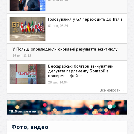
Головування у G7 переходить до Італії
01 янв, 08:24
У Польщі оприлюднили оновлені результати екзит-полу
16 окт, 11:13
Бессарабські болгари звинуватили
депутата парламенту Болгарії в
поширенні фейків
28 дек, 14:04
Все новости →
Фото, видео