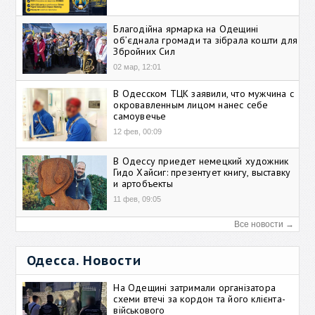
Благодійна ярмарка на Одещині
об’єднала громади та зібрала кошти для
Збройних Сил
02 мар, 12:01
В Одесском ТЦК заявили, что мужчина с
окровавленным лицом нанес себе
самоувечье
12 фев, 00:09
В Одессу приедет немецкий художник
Гидо Хайсиг: презентует книгу, выставку
и артобъекты
11 фев, 09:05
Все новости →
Одесса. Новости
На Одещині затримали організатора
схеми втечі за кордон та його клієнта-
військового