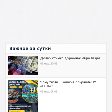
Важное за сутки
Долар стрімко дорожчає, євро падає
03 мар, 20:01
Чому тисячі школярів обирають НУ
«ОЮА»?
03 мар, 08:01