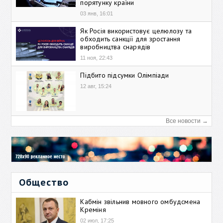
порятунку країни
03 янв, 16:01
Як Росія використовує целюлозу та
обходить санкції для зростання
виробництва снарядів
11 ноя, 22:43
Підбито підсумки Олімпіади
12 авг, 15:24
Все новости →
Общество
Кабмін звільнив мовного омбудсмена
Креміня
02 июл, 17:25