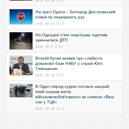
09:18
24
0
На трасі Одеса – Білгород-Дністровський
повністю перекриють рух
14:01
14
0
На Одещині п'яні покатушки підлітків
закінчилися ДТП
14:01
6
0
Віталій Кулик заявив про слабкість
доказової бази НАБУ у справі Юлії
Тимошенко
18:01
26
0
В Одесі перед судом постане шахрай,
який ошукав матір
військовозобов'язаного за схемою «Ваш
син у ТЦК»
18:01
29
0