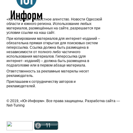
«Юг-Информ» - новостное агентство. Новости Одесской
области и южного региона. Использование любых
материалов, размещённых на сайте, разрешается при
условии ссылки на наш сайт.
При копировании материалов для интернет-изданий –
обязательна прямая открытая для поисковых систем
гиперссылка. Ссылка должна быть размещена в
независимости от полного либо частичного
использования материалов. Гиперссылка (для
интернет- изданий) – должна быть размещена в
подзаголовке или в первом абзаце материала.
Ответственность за рекламные материлы несет
рекламодатель.
Приглашаем к сотрудничеству авторов и
рекламодетелей.
© 2019, «Юг-Информ». Все права защищены. Разработка cайта —
Net-Tuning