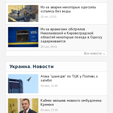
Из-за аварии некоторые одесситы
остались без воды
20 окт, 15:01
Из-за вражеских обстрелов
Николаевской и Кировоградской
областей некоторые поезда в Одессу
задерживаются
25 сен, 09:01
Все новости →
Украина. Новости
Атака “шахедів” по ТЦК у Полтаві, є
загиблі
03 июл, 11:55
Кабмін звільнив мовного омбудсмена
Креміня
02 июл, 17:25