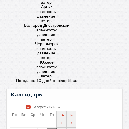
ветер:
Арциз
влажность:
давление:
ветер:
Белгород-Днестровский
влажность:
давление:
ветер:
Черноморск
влажность:
давление:
ветер:
Южное
влажность:
давление:
ветер:
Погода на 10 дней от
sinoptik.ua
Календарь
«
Август 2026 »
Пн
Вт
Ср
Чт
Пт
Сб
Вс
1
2