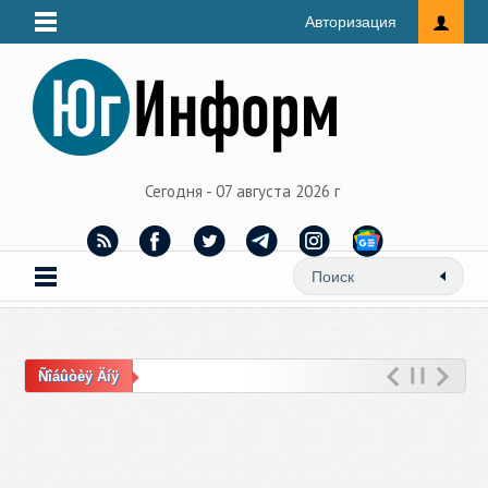
Авторизация
Сегодня - 07 августа 2026 г
Ñîáûòèÿ Äíÿ