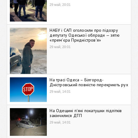
29 май, 20:01
НАБУ і САП оголосили про підозру
депутату Одеської облради — зятю
«прем'єра Придністров'я»
29 май, 20:01
На трасі Одеса – Білгород-
Дністровський повністю перекриють рух
29 май, 14:01
На Одещині п'яні покатушки підлітків
закінчилися ДТП
29 май, 14:01