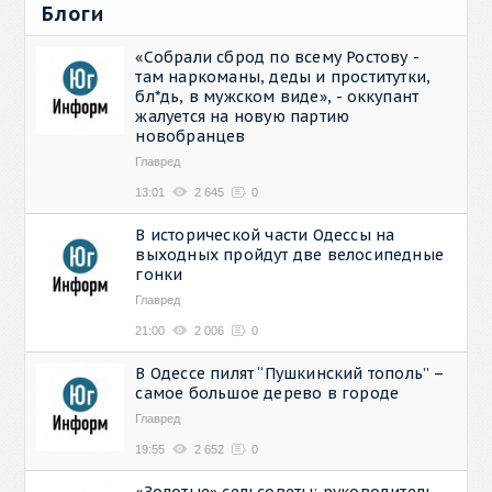
Блоги
«Собрали сброд по всему Ростову -
там наркоманы, деды и проститутки,
бл*дь, в мужском виде», - оккупант
жалуется на новую партию
новобранцев
Главред
13:01
2 645
0
В исторической части Одессы на
выходных пройдут две велосипедные
гонки
Главред
21:00
2 006
0
В Одессе пилят “Пушкинский тополь” –
самое большое дерево в городе
Главред
19:55
2 652
0
«Золотые» сельсоветы: руководитель