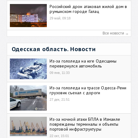
Российский дрон атаковал жилой дом в
румынском городе Галац
29 май, 09:18
Все новости →
Одесская область. Новости
Из-за гололеда на юге Одесщины
перевернулся автомобиль
09 янв, 11:33
Из-за гололеда на трассе Одесса-Рени
грузовик съехал с дороги
27 дек, 21:51
Из-за ночной атаки БПЛА в Измаиле
повреждены терминалы и объекты
портовой инфраструктуры
22 окт, 15:01