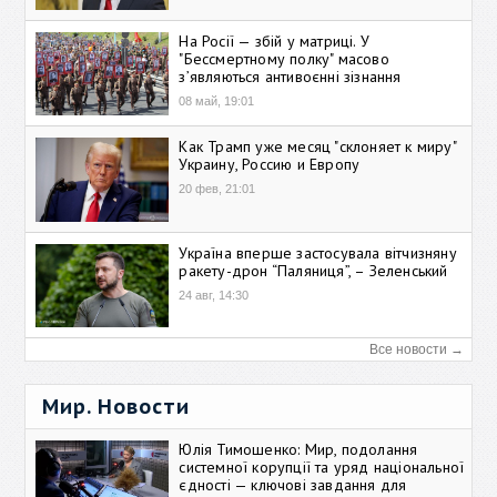
На Росії — збій у матриці. У
"Бессмертному полку" масово
зʼявляються антивоєнні зізнання
08 май, 19:01
Как Трамп уже месяц "склоняет к миру"
Украину, Россию и Европу
20 фев, 21:01
Україна вперше застосувала вітчизняну
ракету-дрон “Паляниця”, – Зеленський
24 авг, 14:30
Все новости →
Мир. Новости
Юлія Тимошенко: Мир, подолання
системної корупції та уряд національної
єдності — ключові завдання для