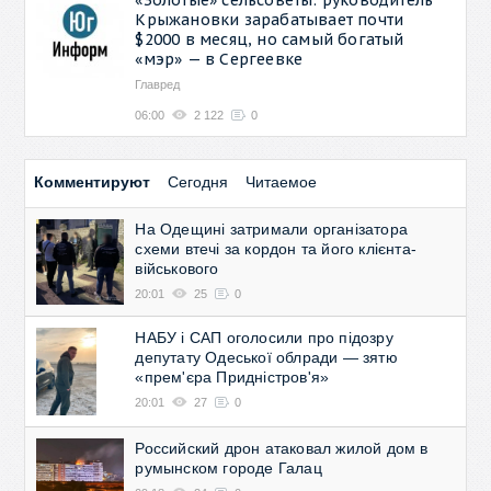
Крыжановки зарабатывает почти
$2000 в месяц, но самый богатый
«мэр» — в Сергеевке
Главред
06:00
2 122
0
Комментируют
Сегодня
Читаемое
На Одещині затримали організатора
схеми втечі за кордон та його клієнта-
військового
20:01
25
0
НАБУ і САП оголосили про підозру
депутату Одеської облради — зятю
«прем'єра Придністров'я»
20:01
27
0
Российский дрон атаковал жилой дом в
румынском городе Галац