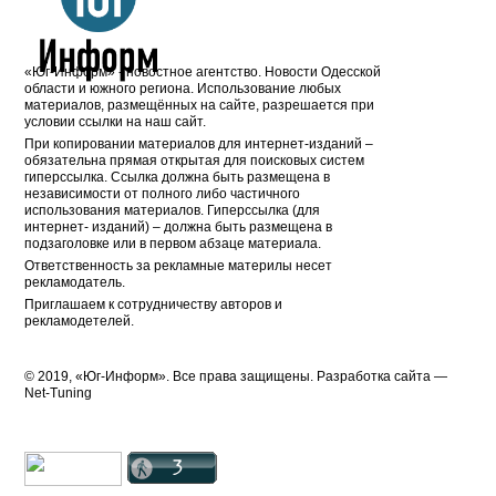
«Юг-Информ» - новостное агентство. Новости Одесской
области и южного региона. Использование любых
материалов, размещённых на сайте, разрешается при
условии ссылки на наш сайт.
При копировании материалов для интернет-изданий –
обязательна прямая открытая для поисковых систем
гиперссылка. Ссылка должна быть размещена в
независимости от полного либо частичного
использования материалов. Гиперссылка (для
интернет- изданий) – должна быть размещена в
подзаголовке или в первом абзаце материала.
Ответственность за рекламные материлы несет
рекламодатель.
Приглашаем к сотрудничеству авторов и
рекламодетелей.
© 2019, «Юг-Информ». Все права защищены. Разработка cайта —
Net-Tuning