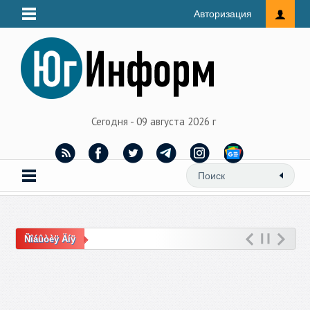
Авторизация
Сегодня - 09 августа 2026 г
Ñîáûòèÿ Äíÿ