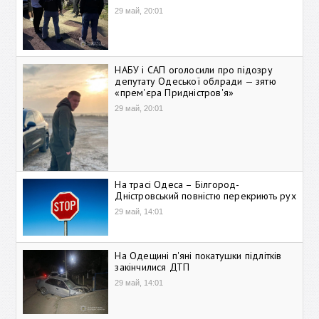
29 май, 20:01
НАБУ і САП оголосили про підозру
депутату Одеської облради — зятю
«прем'єра Придністров'я»
29 май, 20:01
На трасі Одеса – Білгород-
Дністровський повністю перекриють рух
29 май, 14:01
На Одещині п'яні покатушки підлітків
закінчилися ДТП
29 май, 14:01