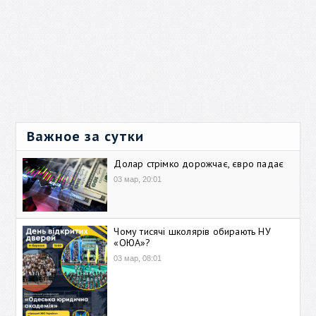
Важное за сутки
Долар стрімко дорожчає, євро падає
03 мар, 20:01
Чому тисячі школярів обирають НУ
«ОЮА»?
03 мар, 08:01