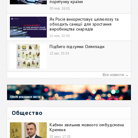
порятунку країни
03 янв, 16:01
Як Росія використовує целюлозу та
обходить санкції для зростання
виробництва снарядів
11 ноя, 22:43
Підбито підсумки Олімпіади
12 авг, 15:24
Все новости →
Общество
Кабмін звільнив мовного омбудсмена
Креміня
02 июл, 17:25