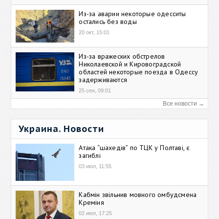
Из-за аварии некоторые одесситы
остались без воды
20 окт, 15:01
Из-за вражеских обстрелов
Николаевской и Кировоградской
областей некоторые поезда в Одессу
задерживаются
25 сен, 09:01
Все новости →
Украина. Новости
Атака “шахедів” по ТЦК у Полтаві, є
загиблі
03 июл, 11:55
Кабмін звільнив мовного омбудсмена
Креміня
02 июл, 17:25