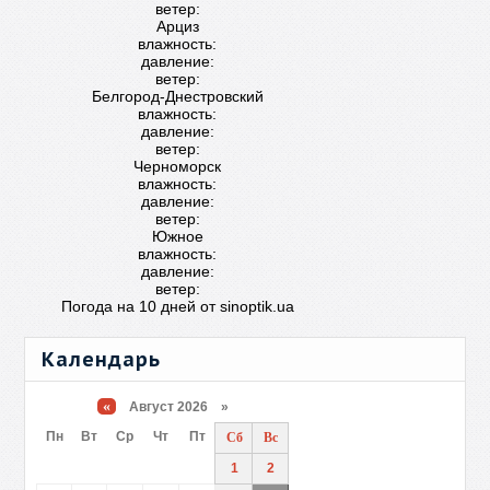
ветер:
Арциз
влажность:
давление:
ветер:
Белгород-Днестровский
влажность:
давление:
ветер:
Черноморск
влажность:
давление:
ветер:
Южное
влажность:
давление:
ветер:
Погода на 10 дней от
sinoptik.ua
Календарь
«
Август 2026 »
Пн
Вт
Ср
Чт
Пт
Сб
Вс
1
2