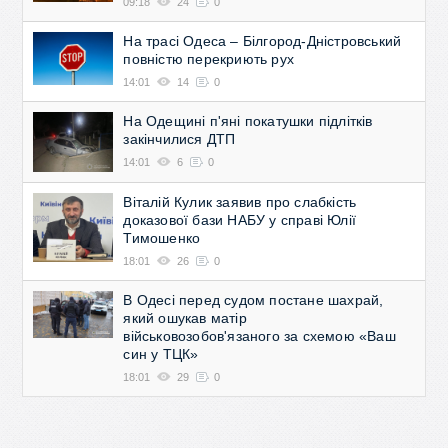
09:18
24
0
На трасі Одеса – Білгород-Дністровський
повністю перекриють рух
14:01
14
0
На Одещині п'яні покатушки підлітків
закінчилися ДТП
14:01
6
0
Віталій Кулик заявив про слабкість
доказової бази НАБУ у справі Юлії
Тимошенко
18:01
26
0
В Одесі перед судом постане шахрай,
який ошукав матір
військовозобов'язаного за схемою «Ваш
син у ТЦК»
18:01
29
0