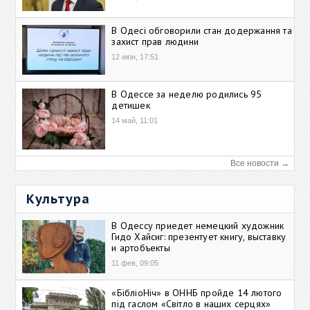
В Одесі обговорили стан додержання та
захист прав людини
12 июн, 17:51
В Одессе за неделю родились 95
детишек
14 май, 11:01
Все новости →
Культура
В Одессу приедет немецкий художник
Гидо Хайсиг: презентует книгу, выставку
и артобъекты
11 фев, 09:05
«БібліоНіч» в ОННБ пройде 14 лютого
під гаслом «Світло в наших серцях»