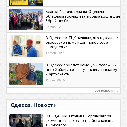
Благодійна ярмарка на Одещині
об’єднала громади та зібрала кошти для
Збройних Сил
02 мар, 12:01
В Одесском ТЦК заявили, что мужчина с
окровавленным лицом нанес себе
самоувечье
12 фев, 00:09
В Одессу приедет немецкий художник
Гидо Хайсиг: презентует книгу, выставку
и артобъекты
11 фев, 09:05
Все новости →
Одесса. Новости
На Одещині затримали організатора
схеми втечі за кордон та його клієнта-
військового