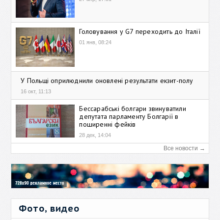
Головування у G7 переходить до Італії
01 янв, 08:24
У Польщі оприлюднили оновлені результати екзит-полу
16 окт, 11:13
Бессарабські болгари звинуватили
депутата парламенту Болгарії в
поширенні фейків
28 дек, 14:04
Все новости →
Фото, видео