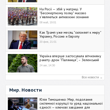
На Росії — збій у матриці. У
"Бессмертному полку" масово
зʼявляються антивоєнні зізнання
08 май, 19:01
Как Трамп уже месяц "склоняет к миру"
Украину, Россию и Европу
20 фев, 21:01
Україна вперше застосувала вітчизняну
ракету-дрон “Паляниця”, – Зеленський
24 авг, 14:30
Все новости →
Мир. Новости
Юлія Тимошенко: Мир, подолання
системної корупції та уряд національної
єдності — ключові завдання для