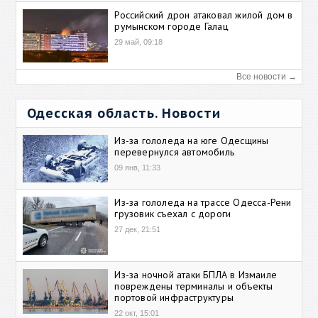
Российский дрон атаковал жилой дом в
румынском городе Галац
29 май, 09:18
Все новости →
Одесская область. Новости
Из-за гололеда на юге Одесщины
перевернулся автомобиль
09 янв, 11:33
Из-за гололеда на трассе Одесса-Рени
грузовик съехал с дороги
27 дек, 21:51
Из-за ночной атаки БПЛА в Измаиле
повреждены терминалы и объекты
портовой инфраструктуры
22 окт, 15:01