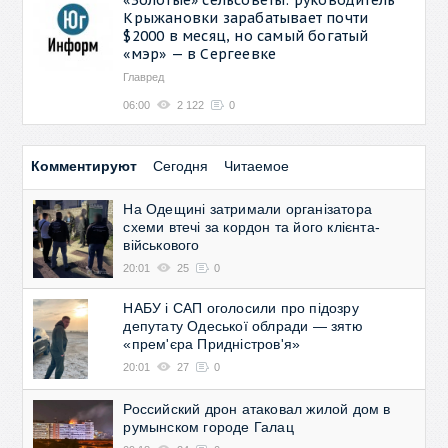
Крыжановки зарабатывает почти
$2000 в месяц, но самый богатый
«мэр» — в Сергеевке
Главред
06:00
2 122
0
Комментируют
Сегодня
Читаемое
На Одещині затримали організатора
схеми втечі за кордон та його клієнта-
військового
20:01
25
0
НАБУ і САП оголосили про підозру
депутату Одеської облради — зятю
«прем'єра Придністров'я»
20:01
27
0
Российский дрон атаковал жилой дом в
румынском городе Галац