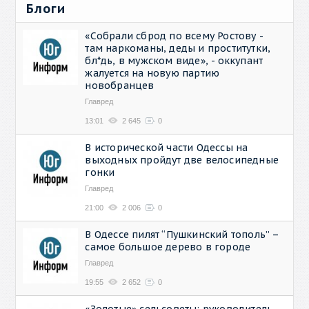
Блоги
«Собрали сброд по всему Ростову -
там наркоманы, деды и проститутки,
бл*дь, в мужском виде», - оккупант
жалуется на новую партию
новобранцев
Главред
13:01
2 645
0
В исторической части Одессы на
выходных пройдут две велосипедные
гонки
Главред
21:00
2 006
0
В Одессе пилят “Пушкинский тополь” –
самое большое дерево в городе
Главред
19:55
2 652
0
«Золотые» сельсоветы: руководитель