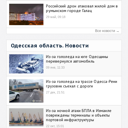
Российский дрон атаковал жилой дом в
румынском городе Галац
29 май, 09:18
Все новости →
Одесская область. Новости
Из-за гололеда на юге Одесщины
перевернулся автомобиль
09 янв, 11:33
Из-за гололеда на трассе Одесса-Рени
грузовик съехал с дороги
27 дек, 21:51
Из-за ночной атаки БПЛА в Измаиле
повреждены терминалы и объекты
портовой инфраструктуры
22 окт, 15:01