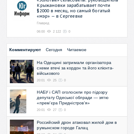
Крыжановки зарабатывает почти
$2000 в месяц, но самый богатый
«мэр» — в Сергеевке
Главред
06:00
2 122
0
Комментируют
Сегодня
Читаемое
На Одещині затримали організатора
схеми втечі за кордон та його клієнта-
військового
20:01
25
0
НАБУ і САП оголосили про підозру
депутату Одеської облради — зятю
«прем'єра Придністров'я»
20:01
27
0
Российский дрон атаковал жилой дом в
румынском городе Галац