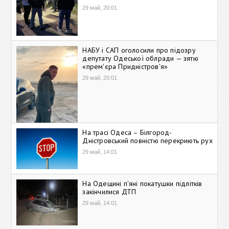
29 май, 20:01
НАБУ і САП оголосили про підозру
депутату Одеської облради — зятю
«прем'єра Придністров'я»
29 май, 20:01
На трасі Одеса – Білгород-
Дністровський повністю перекриють рух
29 май, 14:01
На Одещині п'яні покатушки підлітків
закінчилися ДТП
29 май, 14:01