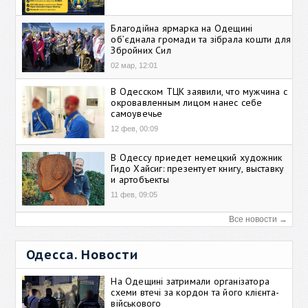
Благодійна ярмарка на Одещині
об’єднала громади та зібрала кошти для
Збройних Сил
02 мар, 12:01
В Одесском ТЦК заявили, что мужчина с
окровавленным лицом нанес себе
самоувечье
12 фев, 00:09
В Одессу приедет немецкий художник
Гидо Хайсиг: презентует книгу, выставку
и артобъекты
11 фев, 09:05
Все новости →
Одесса. Новости
На Одещині затримали організатора
схеми втечі за кордон та його клієнта-
військового