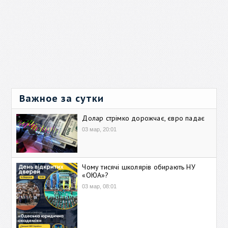
Важное за сутки
Долар стрімко дорожчає, євро падає
03 мар, 20:01
Чому тисячі школярів обирають НУ
«ОЮА»?
03 мар, 08:01