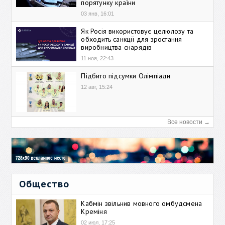
порятунку країни
03 янв, 16:01
Як Росія використовує целюлозу та
обходить санкції для зростання
виробництва снарядів
11 ноя, 22:43
Підбито підсумки Олімпіади
12 авг, 15:24
Все новости →
Общество
Кабмін звільнив мовного омбудсмена
Креміня
02 июл, 17:25