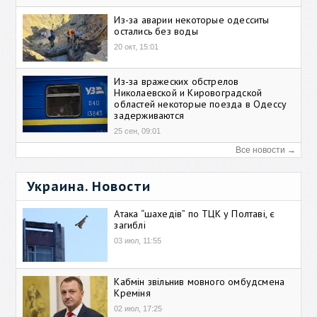
Из-за аварии некоторые одесситы
остались без воды
20 окт, 15:01
Из-за вражеских обстрелов
Николаевской и Кировоградской
областей некоторые поезда в Одессу
задерживаются
25 сен, 09:01
Все новости →
Украина. Новости
Атака “шахедів” по ТЦК у Полтаві, є
загиблі
03 июл, 11:55
Кабмін звільнив мовного омбудсмена
Креміня
02 июл, 17:25