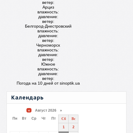
ветер:
Арциз
влажность:
давление:
ветер:
Белгород-Днестровский
влажность:
давление:
ветер:
Черноморск
влажность:
давление:
ветер:
Южное
влажность:
давление:
ветер:
Погода на 10 дней от
sinoptik.ua
Календарь
«
Август 2026 »
Пн
Вт
Ср
Чт
Пт
Сб
Вс
1
2