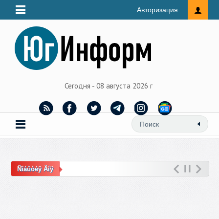
Авторизация
Сегодня - 08 августа 2026 г
Ñîáûòèÿ Äíÿ