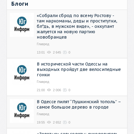
Блоги
«Собрали сброд по всему Ростову -
там наркоманы, деды и проститутки,
бл*дь, в мужском виде», - оккупант
жалуется на новую партию
новобранцев
Главред
13:01
2 645
0
В исторической части Одессы на
выходных пройдут две велосипедные
гонки
Главред
21:00
2 006
0
В Одессе пилят “Пушкинский тополь” –
самое большое дерево в городе
Главред
19:55
2 652
0
«Золотые» сельсоветы: руководитель