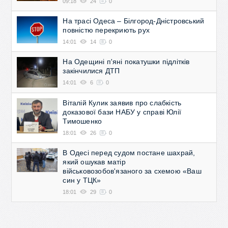
09:18
24
0
На трасі Одеса – Білгород-Дністровський
повністю перекриють рух
14:01
14
0
На Одещині п'яні покатушки підлітків
закінчилися ДТП
14:01
6
0
Віталій Кулик заявив про слабкість
доказової бази НАБУ у справі Юлії
Тимошенко
18:01
26
0
В Одесі перед судом постане шахрай,
який ошукав матір
військовозобов'язаного за схемою «Ваш
син у ТЦК»
18:01
29
0