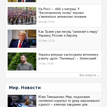
На Росії — збій у матриці. У
"Бессмертному полку" масово
зʼявляються антивоєнні зізнання
08 май, 19:01
Как Трамп уже месяц "склоняет к миру"
Украину, Россию и Европу
20 фев, 21:01
Україна вперше застосувала вітчизняну
ракету-дрон “Паляниця”, – Зеленський
24 авг, 14:30
Все новости →
Мир. Новости
Юлія Тимошенко: Мир, подолання
системної корупції та уряд національної
єдності — ключові завдання для