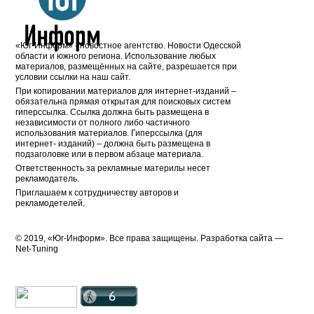
«Юг-Информ» - новостное агентство. Новости Одесской
области и южного региона. Использование любых
материалов, размещённых на сайте, разрешается при
условии ссылки на наш сайт.
При копировании материалов для интернет-изданий –
обязательна прямая открытая для поисковых систем
гиперссылка. Ссылка должна быть размещена в
независимости от полного либо частичного
использования материалов. Гиперссылка (для
интернет- изданий) – должна быть размещена в
подзаголовке или в первом абзаце материала.
Ответственность за рекламные материлы несет
рекламодатель.
Приглашаем к сотрудничеству авторов и
рекламодетелей.
© 2019, «Юг-Информ». Все права защищены. Разработка cайта —
Net-Tuning