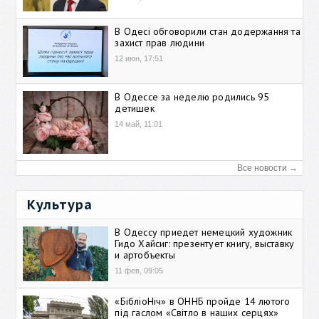
В Одесі обговорили стан додержання та
захист прав людини
12 июн, 17:51
В Одессе за неделю родились 95
детишек
14 май, 11:01
Все новости →
Культура
В Одессу приедет немецкий художник
Гидо Хайсиг: презентует книгу, выставку
и артобъекты
11 фев, 09:05
«БібліоНіч» в ОННБ пройде 14 лютого
під гаслом «Світло в наших серцях»