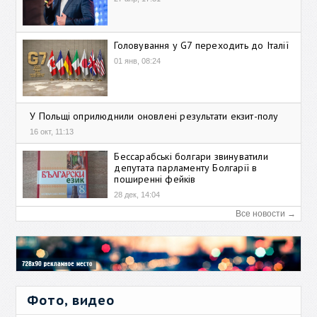
Головування у G7 переходить до Італії
01 янв, 08:24
У Польщі оприлюднили оновлені результати екзит-полу
16 окт, 11:13
Бессарабські болгари звинуватили
депутата парламенту Болгарії в
поширенні фейків
28 дек, 14:04
Все новости →
Фото, видео