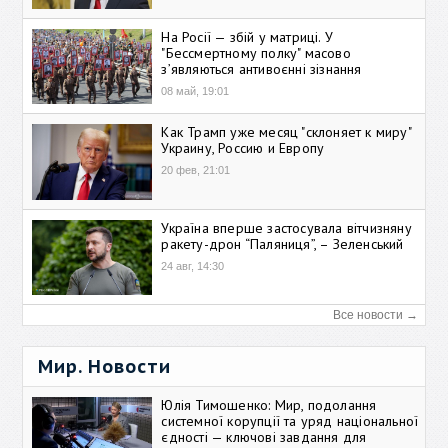
На Росії — збій у матриці. У
"Бессмертному полку" масово
зʼявляються антивоєнні зізнання
08 май, 19:01
Как Трамп уже месяц "склоняет к миру"
Украину, Россию и Европу
20 фев, 21:01
Україна вперше застосувала вітчизняну
ракету-дрон “Паляниця”, – Зеленський
24 авг, 14:30
Все новости →
Мир. Новости
Юлія Тимошенко: Мир, подолання
системної корупції та уряд національної
єдності — ключові завдання для