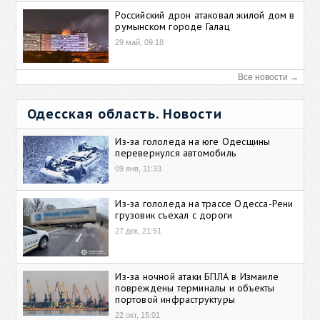
Российский дрон атаковал жилой дом в
румынском городе Галац
29 май, 09:18
Все новости →
Одесская область. Новости
Из-за гололеда на юге Одесщины
перевернулся автомобиль
09 янв, 11:33
Из-за гололеда на трассе Одесса-Рени
грузовик съехал с дороги
27 дек, 21:51
Из-за ночной атаки БПЛА в Измаиле
повреждены терминалы и объекты
портовой инфраструктуры
22 окт, 15:01