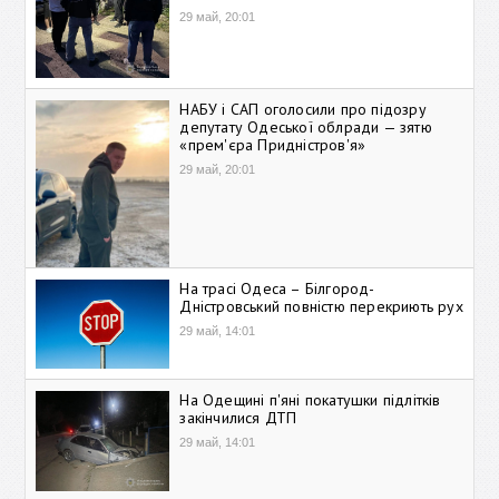
29 май, 20:01
НАБУ і САП оголосили про підозру
депутату Одеської облради — зятю
«прем'єра Придністров'я»
29 май, 20:01
На трасі Одеса – Білгород-
Дністровський повністю перекриють рух
29 май, 14:01
На Одещині п'яні покатушки підлітків
закінчилися ДТП
29 май, 14:01