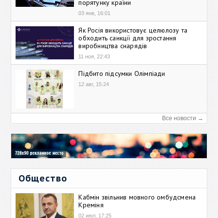
порятунку країни
03 янв, 16:01
Як Росія використовує целюлозу та
обходить санкції для зростання
виробництва снарядів
11 ноя, 22:43
Підбито підсумки Олімпіади
12 авг, 15:24
Все новости →
Общество
Кабмін звільнив мовного омбудсмена
Креміня
02 июл, 17:25