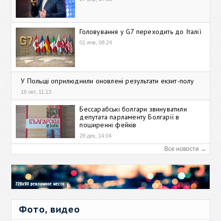
Головування у G7 переходить до Італії
01 янв, 08:24
У Польщі оприлюднили оновлені результати екзит-полу
16 окт, 11:13
Бессарабські болгари звинуватили
депутата парламенту Болгарії в
поширенні фейків
28 дек, 14:04
Все новости →
Фото, видео