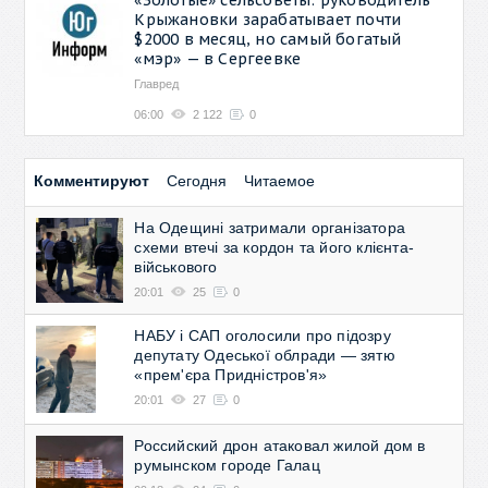
Крыжановки зарабатывает почти
$2000 в месяц, но самый богатый
«мэр» — в Сергеевке
Главред
06:00
2 122
0
Комментируют
Сегодня
Читаемое
На Одещині затримали організатора
схеми втечі за кордон та його клієнта-
військового
20:01
25
0
НАБУ і САП оголосили про підозру
депутату Одеської облради — зятю
«прем'єра Придністров'я»
20:01
27
0
Российский дрон атаковал жилой дом в
румынском городе Галац