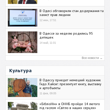
В Одесі обговорили стан додержання та
захист прав людини
12 июн, 17:51
В Одессе за неделю родились 95
детишек
14 май, 11:01
Все новости →
Культура
В Одессу приедет немецкий художник
Гидо Хайсиг: презентует книгу, выставку
и артобъекты
11 фев, 09:05
«БібліоНіч» в ОННБ пройде 14 лютого
під гаслом «Світло в наших серцях»