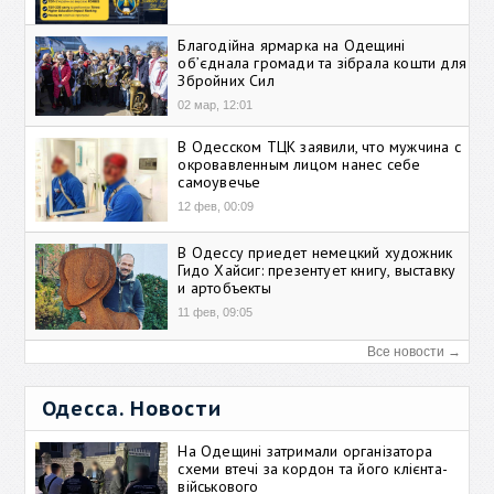
Благодійна ярмарка на Одещині
об’єднала громади та зібрала кошти для
Збройних Сил
02 мар, 12:01
В Одесском ТЦК заявили, что мужчина с
окровавленным лицом нанес себе
самоувечье
12 фев, 00:09
В Одессу приедет немецкий художник
Гидо Хайсиг: презентует книгу, выставку
и артобъекты
11 фев, 09:05
Все новости →
Одесса. Новости
На Одещині затримали організатора
схеми втечі за кордон та його клієнта-
військового