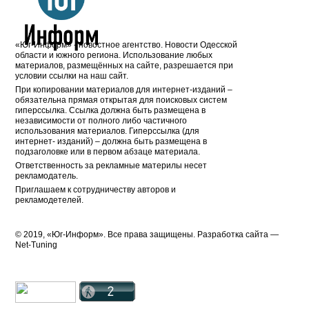
«Юг-Информ» - новостное агентство. Новости Одесской
области и южного региона. Использование любых
материалов, размещённых на сайте, разрешается при
условии ссылки на наш сайт.
При копировании материалов для интернет-изданий –
обязательна прямая открытая для поисковых систем
гиперссылка. Ссылка должна быть размещена в
независимости от полного либо частичного
использования материалов. Гиперссылка (для
интернет- изданий) – должна быть размещена в
подзаголовке или в первом абзаце материала.
Ответственность за рекламные материлы несет
рекламодатель.
Приглашаем к сотрудничеству авторов и
рекламодетелей.
© 2019, «Юг-Информ». Все права защищены. Разработка cайта —
Net-Tuning