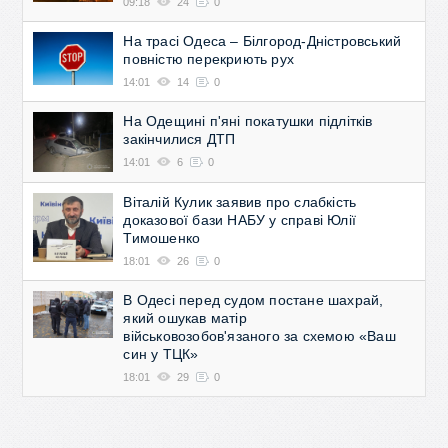
09:18
24
0
На трасі Одеса – Білгород-Дністровський
повністю перекриють рух
14:01
14
0
На Одещині п'яні покатушки підлітків
закінчилися ДТП
14:01
6
0
Віталій Кулик заявив про слабкість
доказової бази НАБУ у справі Юлії
Тимошенко
18:01
26
0
В Одесі перед судом постане шахрай,
який ошукав матір
військовозобов'язаного за схемою «Ваш
син у ТЦК»
18:01
29
0