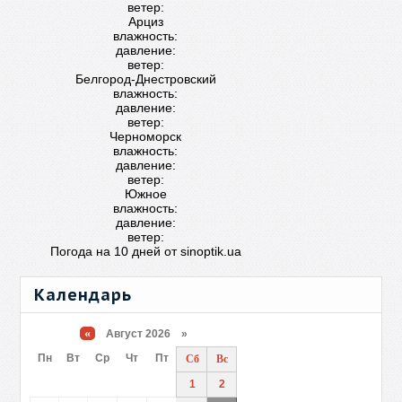
ветер:
Арциз
влажность:
давление:
ветер:
Белгород-Днестровский
влажность:
давление:
ветер:
Черноморск
влажность:
давление:
ветер:
Южное
влажность:
давление:
ветер:
Погода на 10 дней от
sinoptik.ua
Календарь
«
Август 2026 »
Пн
Вт
Ср
Чт
Пт
Сб
Вс
1
2