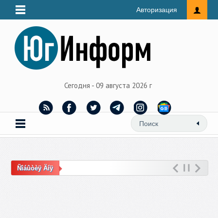
Авторизация
Сегодня - 09 августа 2026 г
Ñîáûòèÿ Äíÿ