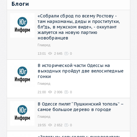
Блоги
«Собрали сброд по всему Ростову -
там наркоманы, деды и проститутки,
бл*дь, в мужском виде», - оккупант
жалуется на новую партию
новобранцев
Главред
13:01
2 645
0
В исторической части Одессы на
выходных пройдут две велосипедные
гонки
Главред
21:00
2 006
0
В Одессе пилят “Пушкинский тополь” –
самое большое дерево в городе
Главред
19:55
2 652
0
«Золотые» сельсоветы: руководитель