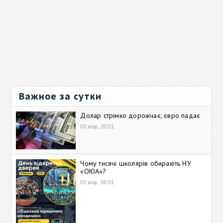
Важное за сутки
Долар стрімко дорожчає, євро падає
03 мар, 20:01
Чому тисячі школярів обирають НУ
«ОЮА»?
03 мар, 08:01