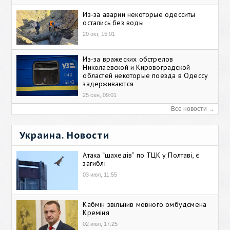
Из-за аварии некоторые одесситы
остались без воды
20 окт, 15:01
Из-за вражеских обстрелов
Николаевской и Кировоградской
областей некоторые поезда в Одессу
задерживаются
25 сен, 09:01
Все новости →
Украина. Новости
Атака “шахедів” по ТЦК у Полтаві, є
загиблі
03 июл, 11:55
Кабмін звільнив мовного омбудсмена
Креміня
02 июл, 17:25