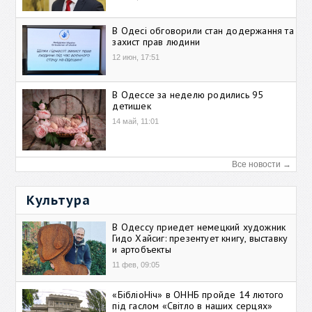
В Одесі обговорили стан додержання та
захист прав людини
12 июн, 17:51
В Одессе за неделю родились 95
детишек
14 май, 11:01
Все новости →
Культура
В Одессу приедет немецкий художник
Гидо Хайсиг: презентует книгу, выставку
и артобъекты
11 фев, 09:05
«БібліоНіч» в ОННБ пройде 14 лютого
під гаслом «Світло в наших серцях»