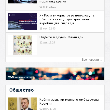
порятунку країни
03 янв, 16:01
Як Росія використовує целюлозу та
обходить санкції для зростання
виробництва снарядів
11 ноя, 22:43
Підбито підсумки Олімпіади
12 авг, 15:24
Все новости →
Общество
Кабмін звільнив мовного омбудсмена
Креміня
02 июл, 17:25