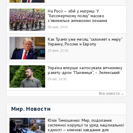
На Росії — збій у матриці. У
"Бессмертному полку" масово
зʼявляються антивоєнні зізнання
08 май, 19:01
Как Трамп уже месяц "склоняет к миру"
Украину, Россию и Европу
20 фев, 21:01
Україна вперше застосувала вітчизняну
ракету-дрон “Паляниця”, – Зеленський
24 авг, 14:30
Все новости →
Мир. Новости
Юлія Тимошенко: Мир, подолання
системної корупції та уряд національної
єдності — ключові завдання для