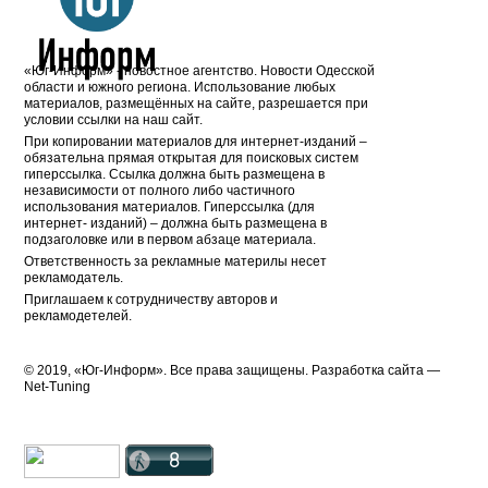
«Юг-Информ» - новостное агентство. Новости Одесской
области и южного региона. Использование любых
материалов, размещённых на сайте, разрешается при
условии ссылки на наш сайт.
При копировании материалов для интернет-изданий –
обязательна прямая открытая для поисковых систем
гиперссылка. Ссылка должна быть размещена в
независимости от полного либо частичного
использования материалов. Гиперссылка (для
интернет- изданий) – должна быть размещена в
подзаголовке или в первом абзаце материала.
Ответственность за рекламные материлы несет
рекламодатель.
Приглашаем к сотрудничеству авторов и
рекламодетелей.
© 2019, «Юг-Информ». Все права защищены. Разработка cайта —
Net-Tuning