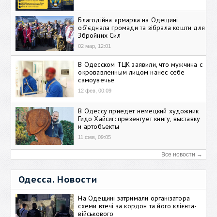
Благодійна ярмарка на Одещині
об’єднала громади та зібрала кошти для
Збройних Сил
02 мар, 12:01
В Одесском ТЦК заявили, что мужчина с
окровавленным лицом нанес себе
самоувечье
12 фев, 00:09
В Одессу приедет немецкий художник
Гидо Хайсиг: презентует книгу, выставку
и артобъекты
11 фев, 09:05
Все новости →
Одесса. Новости
На Одещині затримали організатора
схеми втечі за кордон та його клієнта-
військового