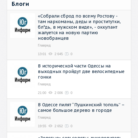
Блоги
«Собрали сброд по всему Ростову -
там наркоманы, деды и проститутки,
бл*дь, в мужском виде», - оккупант
жалуется на новую партию
новобранцев
Главред
13:01
2 645
0
В исторической части Одессы на
выходных пройдут две велосипедные
гонки
Главред
21:00
2 006
0
В Одессе пилят “Пушкинский тополь” –
самое большое дерево в городе
Главред
19:55
2 652
0
«Золотые» сельсоветы: руководитель