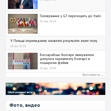
Головування у G7 переходить до Італії
01 янв, 08:24
У Польщі оприлюднили оновлені результати екзит-полу
16 окт, 11:13
Бессарабські болгари звинуватили
депутата парламенту Болгарії в
поширенні фейків
28 дек, 14:04
Все новости →
Фото, видео