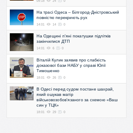
09:18
24
0
На трасі Одеса – Білгород-Дністровський
повністю перекриють рух
14:01
14
0
На Одещині п'яні покатушки підлітків
закінчилися ДТП
14:01
6
0
Віталій Кулик заявив про слабкість
доказової бази НАБУ у справі Юлії
Тимошенко
18:01
26
0
В Одесі перед судом постане шахрай,
який ошукав матір
військовозобов'язаного за схемою «Ваш
син у ТЦК»
18:01
29
0