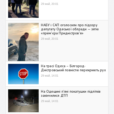
29 май, 20:01
НАБУ і САП оголосили про підозру
депутату Одеської облради — зятю
«прем'єра Придністров'я»
29 май, 20:01
На трасі Одеса – Білгород-
Дністровський повністю перекриють рух
29 май, 14:01
На Одещині п'яні покатушки підлітків
закінчилися ДТП
29 май, 14:01