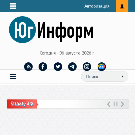
Авторизация
Сегодня - 06 августа 2026 г
Ñîáûòèÿ Äíÿ