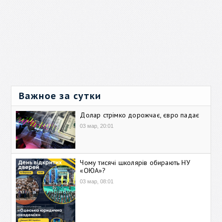
Важное за сутки
Долар стрімко дорожчає, євро падає
03 мар, 20:01
Чому тисячі школярів обирають НУ
«ОЮА»?
03 мар, 08:01