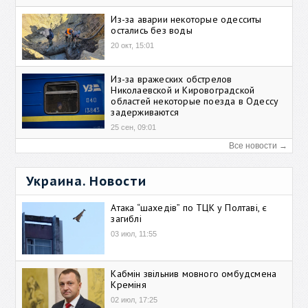
Из-за аварии некоторые одесситы
остались без воды
20 окт, 15:01
Из-за вражеских обстрелов
Николаевской и Кировоградской
областей некоторые поезда в Одессу
задерживаются
25 сен, 09:01
Все новости →
Украина. Новости
Атака “шахедів” по ТЦК у Полтаві, є
загиблі
03 июл, 11:55
Кабмін звільнив мовного омбудсмена
Креміня
02 июл, 17:25