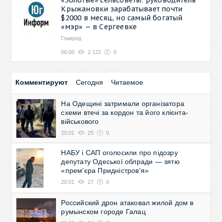
Крыжановки зарабатывает почти
$2000 в месяц, но самый богатый
«мэр» — в Сергеевке
Главред
06:00
2 122
0
Комментируют
Сегодня
Читаемое
На Одещині затримали організатора
схеми втечі за кордон та його клієнта-
військового
20:01
25
0
НАБУ і САП оголосили про підозру
депутату Одеської облради — зятю
«прем'єра Придністров'я»
20:01
27
0
Российский дрон атаковал жилой дом в
румынском городе Галац