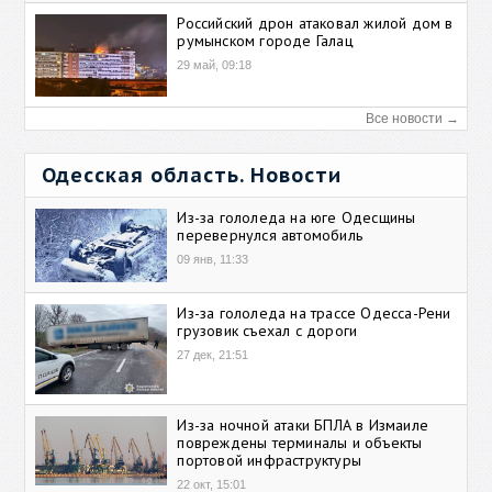
Российский дрон атаковал жилой дом в
румынском городе Галац
29 май, 09:18
Все новости →
Одесская область. Новости
Из-за гололеда на юге Одесщины
перевернулся автомобиль
09 янв, 11:33
Из-за гололеда на трассе Одесса-Рени
грузовик съехал с дороги
27 дек, 21:51
Из-за ночной атаки БПЛА в Измаиле
повреждены терминалы и объекты
портовой инфраструктуры
22 окт, 15:01