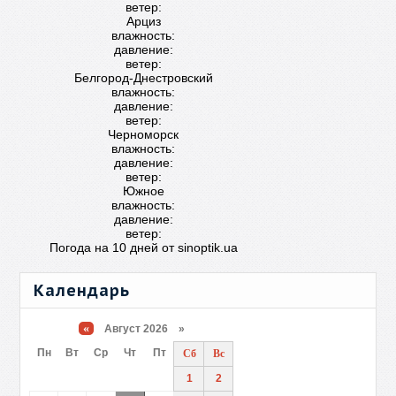
ветер:
Арциз
влажность:
давление:
ветер:
Белгород-Днестровский
влажность:
давление:
ветер:
Черноморск
влажность:
давление:
ветер:
Южное
влажность:
давление:
ветер:
Погода на 10 дней от
sinoptik.ua
Календарь
«
Август 2026 »
Пн
Вт
Ср
Чт
Пт
Сб
Вс
1
2