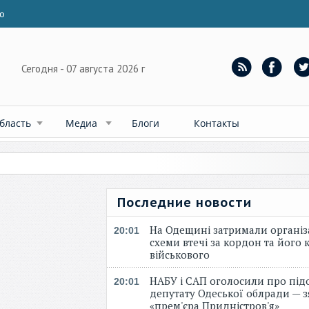
ю
Сегодня - 07 августа 2026 г
бласть
Медиа
Блоги
Контакты
Последние новости
На Одещині затримали організ
20:01
схеми втечі за кордон та його к
військового
НАБУ і САП оголосили про під
20:01
депутату Одеської облради — 
«прем'єра Придністров'я»