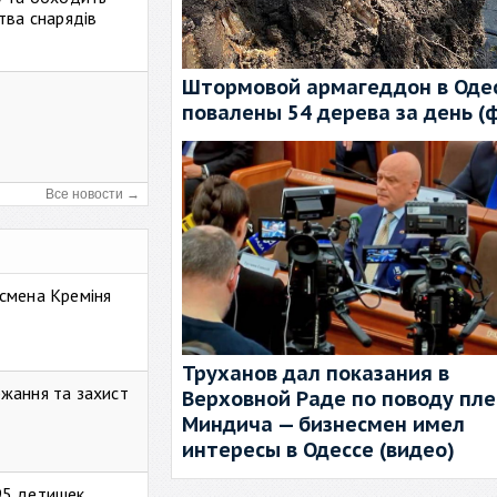
тва снарядів
Штормовой армагеддон в Одес
повалены 54 дерева за день (
Все новости →
смена Креміня
Труханов дал показания в
жання та захист
Верховной Раде по поводу пл
Миндича — бизнесмен имел
интересы в Одессе (видео)
95 детишек