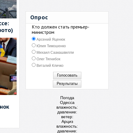
Опрос
се:
Кто должен стать премьер-
фото)
министром
Арсений Яценюк
Юлия Тимошенко
Михаил Саакашвилли
Олег Тягнибок
Виталий Кличко
Погода
Одесса
енок
влажность:
давление:
ветер:
Арциз
влажность:
давление: