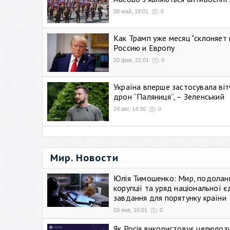
08 май, 19:01
0
Как Трамп уже месяц "склоняет 
Россию и Европу
20 фев, 21:01
0
Україна вперше застосувала віт
дрон “Паляниця”, – Зеленський
24 авг, 14:30
0
Мир. Новости
Юлія Тимошенко: Мир, подолан
корупції та уряд національної є
завдання для порятунку країни
03 янв, 16:01
0
Як Росія використовує целюлоз