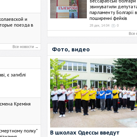
Бессарабські болгари
звинуватили депутат
парламенту Болгарії 
поширенні фейків
колаевской и
торые поезда в
28 дек, 14:04
0
Все 
Все новости →
Фото, видео
і, є загиблі
смена Креміня
ессмертному полку"
В школах Одессы введут
зізнання