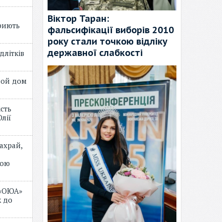
Віктор Таран:
риють
фальсифікації виборів 2010
року стали точкою відліку
державної слабкості
длітків
лой дом
ість
лії
ахрай,
мою
 «ОЮА»
 до