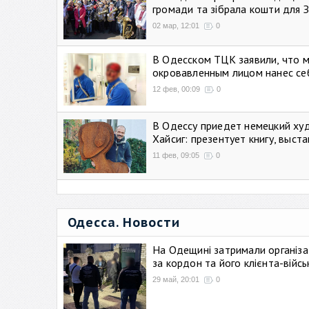
громади та зібрала кошти для 
02 мар, 12:01
0
В Одесском ТЦК заявили, что 
окровавленным лицом нанес се
12 фев, 00:09
0
В Одессу приедет немецкий ху
Хайсиг: презентует книгу, выст
11 фев, 09:05
0
Одесса. Новости
На Одещині затримали організа
за кордон та його клієнта-війс
29 май, 20:01
0