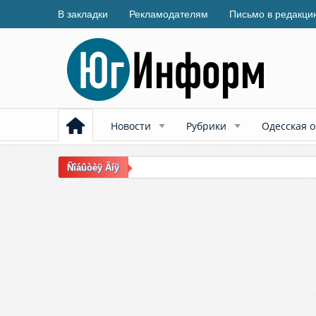
В закладки
Рекламодателям
Письмо в редакци
Новости
Рубрики
Одесская о
Ñîáûòèÿ Äíÿ