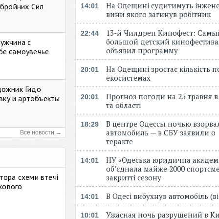
На Одещині судитимуть інжене
Збройних Сил
14:01
вини якого загинув робітник
13-й Чилдрен Кинофест: Самы
22:44
большой детский кинофестива
мужчина с
объявил программу
бе самоувечье
На Одещині зростає кількість 
20:01
екосистемах
дожник Гидо
Прогноз погоди на 25 травня в
20:01
авку и артобъекты
та області
В центре Одессы ночью взорва
18:29
автомобиль — в СБУ заявили о
Все новости →
теракте
НУ «Одеська юридична академ
14:01
об’єднала майже 2000 спортсме
тора схеми втечі
закритті сезону
ькового
В Одесі вибухнув автомобіль (
14:01
Ужасная ночь разрушений в Ки
10:01