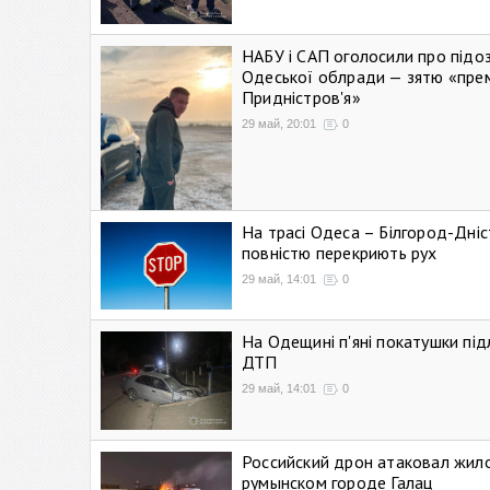
НАБУ і САП оголосили про підо
Одеської облради — зятю «пре
Придністров'я»
29 май, 20:01
0
На трасі Одеса – Білгород-Дні
повністю перекриють рух
29 май, 14:01
0
На Одещині п'яні покатушки підл
ДТП
29 май, 14:01
0
Российский дрон атаковал жил
румынском городе Галац