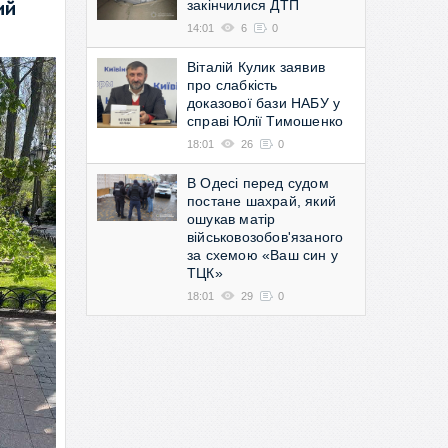
закінчилися ДТП
ий
14:01
6
0
Віталій Кулик заявив
про слабкість
доказової бази НАБУ у
справі Юлії Тимошенко
18:01
26
0
В Одесі перед судом
постане шахрай, який
ошукав матір
військовозобов'язаного
за схемою «Ваш син у
ТЦК»
18:01
29
0