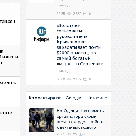
Главред
19:55
2 652
0
рівся з
«Золотые»
сельсоветы:
руководитель
Крыжановки
зарабатывает почти
ии
$2000 в месяц, но
бизнес и
самый богатый
и
«мэр» — в Сергеевке
Главред
06:00
2 122
0
реходить
Комментируют
Сегодня
Читаемое
На Одещині затримали
льтати
організатора схеми
втечі за кордон та його
клієнта-військового
20:01
25
0