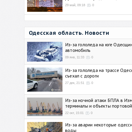
29 май, 09:18
0
Одесская область. Новости
Из-за гололеда на юге Одесщи
автомобиль
09 янв, 11:33
0
Из-за гололеда на трассе Одес
съехал с дороги
27 дек, 21:51
0
Из-за ночной атаки БПЛА в Из
терминалы и объекты портовой
22 окт, 15:01
0
Из-за аварии некоторые одесси
воды