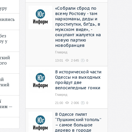
туру
«Собрали сброд по
всему Ростову - там
наркоманы, деды и
учились
проститутки, бл*дь, в
мужском виде», -
оккупант жалуется на
без
новую партию
ру у
новобранцев
Главред
нский
13:01
2 645
0
ого
»
В исторической части
Одессы на выходных
ий
пройдут две
етний
велосипедные гонки
Главред
ї
21:00
2 006
0
ним —
В Одессе пилят
“Пушкинский тополь”
– самое большое
дерево в городе