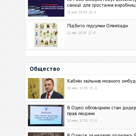
санкції для зростання виробниц
11 ноя, 22:43
0
Підбито підсумки Олімпіади
12 авг, 15:24
0
Общество
Кабмін звільнив мовного омбуд
02 июл, 17:25
0
В Одесі обговорили стан додер
прав людини
12 июн, 17:51
0
В Одессе за неделю родились 