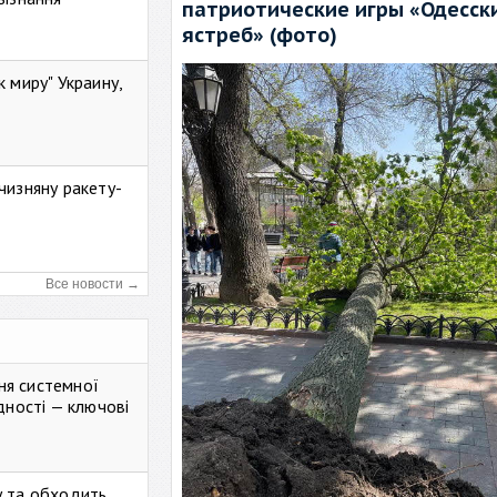
патриотические игры «Одесск
ястреб» (фото)
к миру" Украину,
чизняну ракету-
Все новости →
ня системної
дності — ключові
у та обходить