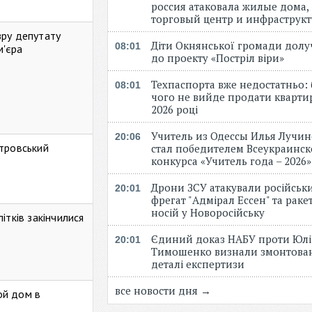
россия атаковала жилые дома,
торговый центр и инфраструк
зру депутату
Діти Окнянської громади дол
08:01
м'єра
до проекту «Постріл віри»
Техпаспорта вже недостатньо: 
08:01
чого не вийде продати кварти
2026 році
Учитель из Одессы Илья Лучи
20:06
стровський
стал победителем Всеукраинск
конкурса «Учитель года – 2026
Дрони ЗСУ атакували російськ
20:01
фрегат "Адмірал Ессен" та рак
носій у Новоросійську
ітків закінчилися
Єдиний доказ НАБУ проти Юлі
20:01
Тимошенко визнали змонтова
деталі експертизи
все новости дня →
ой дом в