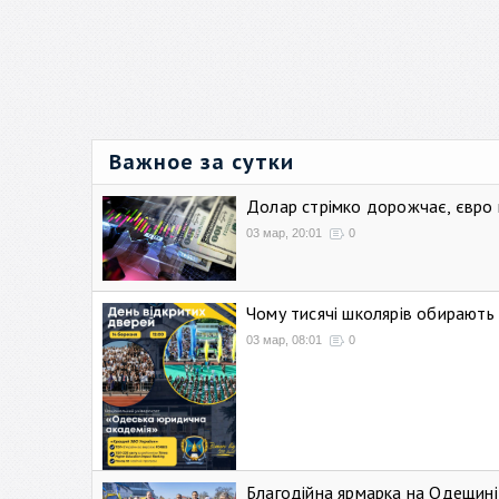
Важное за сутки
Долар стрімко дорожчає, євро
03 мар, 20:01
0
Чому тисячі школярів обирают
03 мар, 08:01
0
Благодійна ярмарка на Одещині