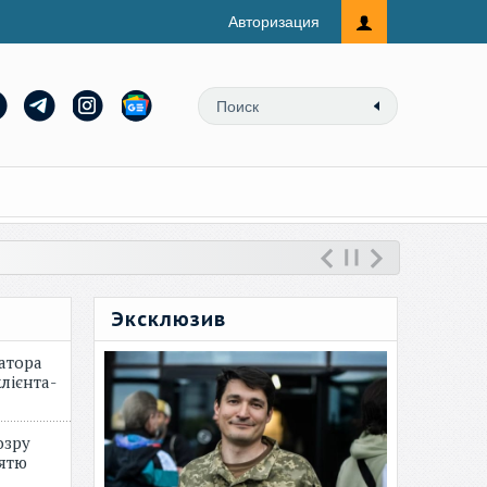
Авторизация
Эксклюзив
атора
лієнта-
озру
зятю