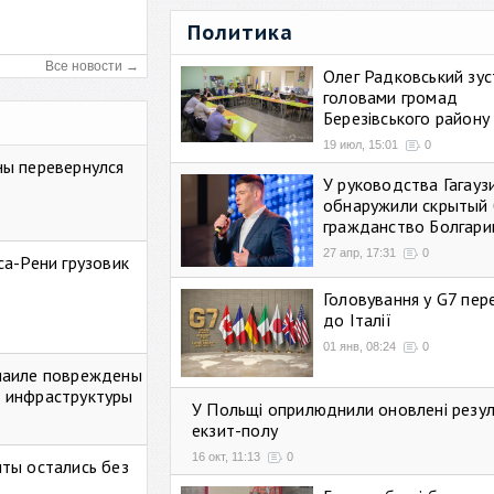
Политика
Все новости →
Олег Радковський зуст
головами громад
Березівського району
19 июл, 15:01
0
ны перевернулся
У руководства Гагауз
обнаружили скрытый 
гражданство Болгари
27 апр, 17:31
0
са-Рени грузовик
Головування у G7 пе
до Італії
01 янв, 08:24
0
маиле повреждены
 инфраструктуры
У Польщі оприлюднили оновлені резу
екзит-полу
16 окт, 11:13
0
ты остались без