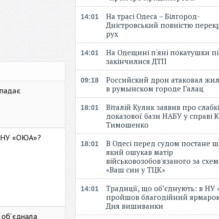
На трасі Одеса – Білгород-
14:01
Дністровський повністю перек
рух
На Одещині п'яні покатушки пі
14:01
закінчилися ДТП
Российский дрон атаковал жи
09:18
в румынском городе Галац
 падає
Віталій Кулик заявив про слабк
18:01
доказової бази НАБУ у справі Ю
Тимошенко
ь НУ «ОЮА»?
В Одесі перед судом постане ш
18:01
який ошукав матір
військовозобов'язаного за схе
«Ваш син у ТЦК»
Традиції, що об’єднують: в НУ
14:01
пройшов благодійний ярмарок
Дня вишиванки
 об’єднала