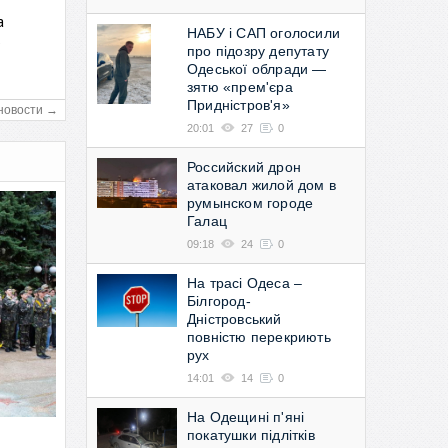
а
НАБУ і САП оголосили
в
про підозру депутату
Одеської облради —
зятю «прем'єра
Придністров'я»
новости →
20:01
27
0
Российский дрон
атаковал жилой дом в
румынском городе
Галац
09:18
24
0
На трасі Одеса –
Білгород-
Дністровський
повністю перекриють
рух
14:01
14
0
На Одещині п'яні
покатушки підлітків