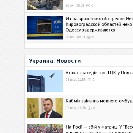
20 окт, 15:01
0
Из-за вражеских обстрелов Ни
Кировоградской областей неко
Одессу задерживаются
25 сен, 09:01
0
Украина. Новости
Атака “шахедів” по ТЦК у Полтав
03 июл, 11:55
0
Кабмін звільнив мовного омбуд
02 июл, 17:25
0
На Росії — збій у матриці. У "Б
масово зʼявляються антивоєнні 