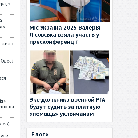
ра, з
й
ль
Міс Україна 2025 Валерія
Лісовська взяла участь у
пресконференції
пожеж в
 Одесі
лся
Экс-должника военной РГА
ія»
будут судить за платную
нів на
«помощь» уклончанам
відео)
Блоги
еве: