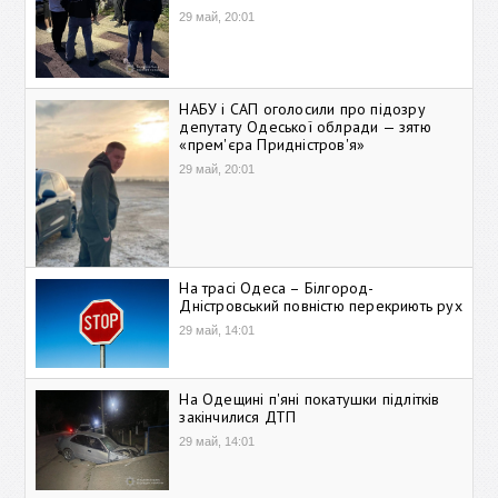
29 май, 20:01
НАБУ і САП оголосили про підозру
депутату Одеської облради — зятю
«прем'єра Придністров'я»
29 май, 20:01
На трасі Одеса – Білгород-
Дністровський повністю перекриють рух
29 май, 14:01
На Одещині п'яні покатушки підлітків
закінчилися ДТП
29 май, 14:01