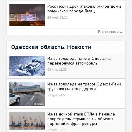
Российский дрон атаковал жилой дом в
румынском городе Галац
29 май, 09:18
Все новости →
Одесская область. Новости
Из-за гололеда на юге Одесщины
перевернулся автомобиль
09 янв, 11:33
Из-за гололеда на трассе Одесса-Рени
грузовик съехал с дороги
27 дек, 21:51
Из-за ночной атаки БПЛА в Измаиле
повреждены терминалы и объекты
портовой инфраструктуры
22 окт, 15:01