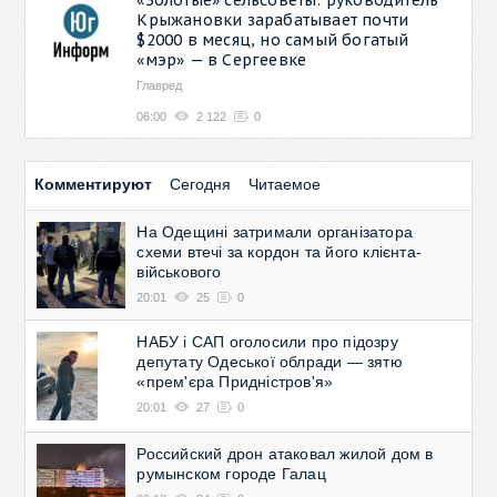
Крыжановки зарабатывает почти
$2000 в месяц, но самый богатый
«мэр» — в Сергеевке
Главред
06:00
2 122
0
Комментируют
Сегодня
Читаемое
На Одещині затримали організатора
схеми втечі за кордон та його клієнта-
військового
20:01
25
0
НАБУ і САП оголосили про підозру
депутату Одеської облради — зятю
«прем'єра Придністров'я»
20:01
27
0
Российский дрон атаковал жилой дом в
румынском городе Галац