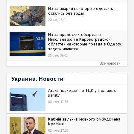
Из-за аварии некоторые одесситы
остались без воды
20 окт, 15:01
Из-за вражеских обстрелов
Николаевской и Кировоградской
областей некоторые поезда в Одессу
задерживаются
25 сен, 09:01
Все новости →
Украина. Новости
Атака “шахедів” по ТЦК у Полтаві, є
загиблі
03 июл, 11:55
Кабмін звільнив мовного омбудсмена
Креміня
02 июл, 17:25