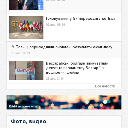
Головування у G7 переходить до Італії
01 янв, 08:24
У Польщі оприлюднили оновлені результати екзит-полу
16 окт, 11:13
Бессарабські болгари звинуватили
депутата парламенту Болгарії в
поширенні фейків
28 дек, 14:04
Все новости →
Фото, видео