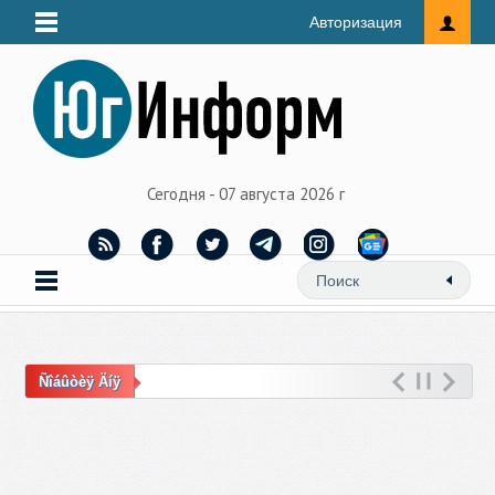
Авторизация
Сегодня - 07 августа 2026 г
Ñîáûòèÿ Äíÿ