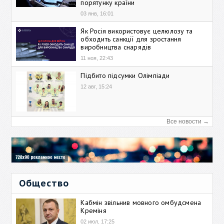
порятунку країни
03 янв, 16:01
Як Росія використовує целюлозу та
обходить санкції для зростання
виробництва снарядів
11 ноя, 22:43
Підбито підсумки Олімпіади
12 авг, 15:24
Все новости →
Общество
Кабмін звільнив мовного омбудсмена
Креміня
02 июл, 17:25