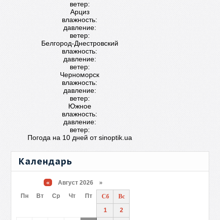
ветер:
Арциз
влажность:
давление:
ветер:
Белгород-Днестровский
влажность:
давление:
ветер:
Черноморск
влажность:
давление:
ветер:
Южное
влажность:
давление:
ветер:
Погода на 10 дней от
sinoptik.ua
Календарь
«
Август 2026 »
Пн
Вт
Ср
Чт
Пт
Сб
Вс
1
2