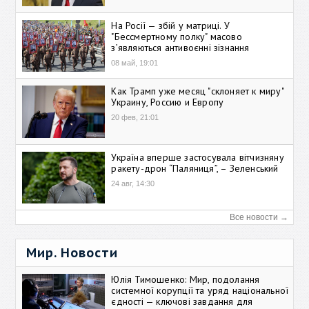
На Росії — збій у матриці. У
"Бессмертному полку" масово
зʼявляються антивоєнні зізнання
08 май, 19:01
Как Трамп уже месяц "склоняет к миру"
Украину, Россию и Европу
20 фев, 21:01
Україна вперше застосувала вітчизняну
ракету-дрон “Паляниця”, – Зеленський
24 авг, 14:30
Все новости →
Мир. Новости
Юлія Тимошенко: Мир, подолання
системної корупції та уряд національної
єдності — ключові завдання для