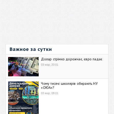
Важное за сутки
Долар стрімко дорожчає, євро падає
03 мар, 20:01
Чому тисячі школярів обирають НУ
«ОЮА»?
03 мар, 08:01