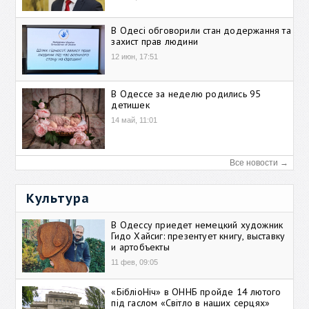
В Одесі обговорили стан додержання та
захист прав людини
12 июн, 17:51
В Одессе за неделю родились 95
детишек
14 май, 11:01
Все новости →
Культура
В Одессу приедет немецкий художник
Гидо Хайсиг: презентует книгу, выставку
и артобъекты
11 фев, 09:05
«БібліоНіч» в ОННБ пройде 14 лютого
під гаслом «Світло в наших серцях»