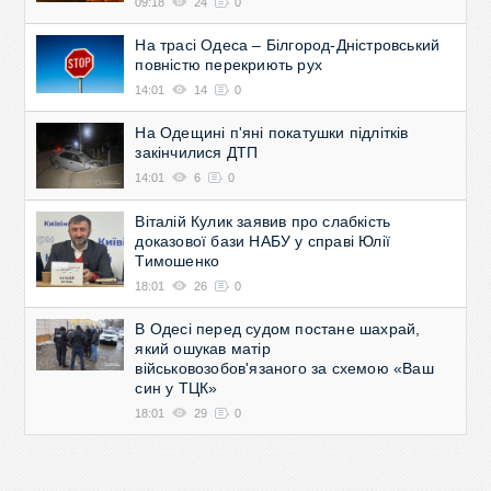
09:18
24
0
На трасі Одеса – Білгород-Дністровський
повністю перекриють рух
14:01
14
0
На Одещині п'яні покатушки підлітків
закінчилися ДТП
14:01
6
0
Віталій Кулик заявив про слабкість
доказової бази НАБУ у справі Юлії
Тимошенко
18:01
26
0
В Одесі перед судом постане шахрай,
який ошукав матір
військовозобов'язаного за схемою «Ваш
син у ТЦК»
18:01
29
0