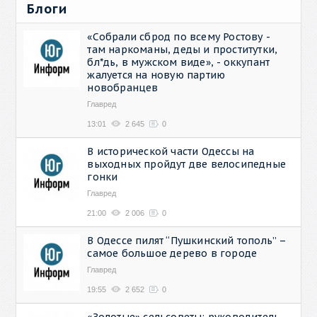
Блоги
«Собрали сброд по всему Ростову -
там наркоманы, деды и проститутки,
бл*дь, в мужском виде», - оккупант
жалуется на новую партию
новобранцев
Главред
13:01
2 645
0
В исторической части Одессы на
выходных пройдут две велосипедные
гонки
Главред
21:00
2 006
0
В Одессе пилят “Пушкинский тополь” –
самое большое дерево в городе
Главред
19:55
2 652
0
«Золотые» сельсоветы: руководитель