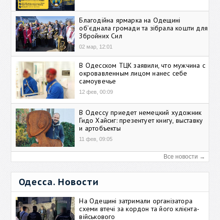
Благодійна ярмарка на Одещині
об’єднала громади та зібрала кошти для
Збройних Сил
02 мар, 12:01
В Одесском ТЦК заявили, что мужчина с
окровавленным лицом нанес себе
самоувечье
12 фев, 00:09
В Одессу приедет немецкий художник
Гидо Хайсиг: презентует книгу, выставку
и артобъекты
11 фев, 09:05
Все новости →
Одесса. Новости
На Одещині затримали організатора
схеми втечі за кордон та його клієнта-
військового