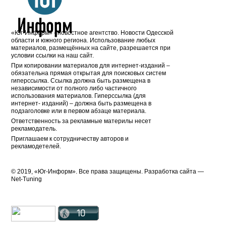
«Юг-Информ» - новостное агентство. Новости Одесской
области и южного региона. Использование любых
материалов, размещённых на сайте, разрешается при
условии ссылки на наш сайт.
При копировании материалов для интернет-изданий –
обязательна прямая открытая для поисковых систем
гиперссылка. Ссылка должна быть размещена в
независимости от полного либо частичного
использования материалов. Гиперссылка (для
интернет- изданий) – должна быть размещена в
подзаголовке или в первом абзаце материала.
Ответственность за рекламные материлы несет
рекламодатель.
Приглашаем к сотрудничеству авторов и
рекламодетелей.
© 2019, «Юг-Информ». Все права защищены. Разработка cайта —
Net-Tuning