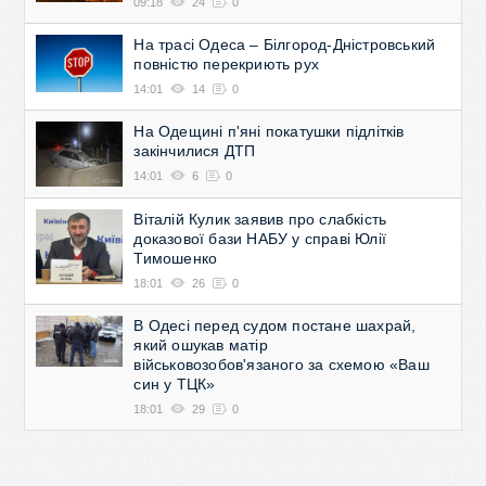
09:18
24
0
На трасі Одеса – Білгород-Дністровський
повністю перекриють рух
14:01
14
0
На Одещині п'яні покатушки підлітків
закінчилися ДТП
14:01
6
0
Віталій Кулик заявив про слабкість
доказової бази НАБУ у справі Юлії
Тимошенко
18:01
26
0
В Одесі перед судом постане шахрай,
який ошукав матір
військовозобов'язаного за схемою «Ваш
син у ТЦК»
18:01
29
0