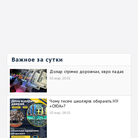
Важное за сутки
Долар стрімко дорожчає, євро падає
03 мар, 20:01
Чому тисячі школярів обирають НУ
«ОЮА»?
03 мар, 08:01