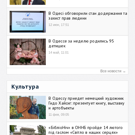
В Одесі обговорили стан додержання та
захист прав людини
12 июн, 17:51
В Одессе за неделю родились 95
детишек
14 май, 11:01
Все новости →
Культура
В Одессу приедет немецкий художник
Гидо Хайсиг: презентует книгу, выставку
и артобъекты
11 фев, 09:05
«БібліоНіч» в ОННБ пройде 14 лютого
під гаслом «Світло в наших серцях»