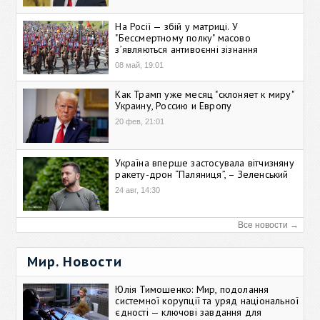
На Росії — збій у матриці. У
"Бессмертному полку" масово
зʼявляються антивоєнні зізнання
08 май, 19:01
Как Трамп уже месяц "склоняет к миру"
Украину, Россию и Европу
20 фев, 21:01
Україна вперше застосувала вітчизняну
ракету-дрон “Паляниця”, – Зеленський
24 авг, 14:30
Все новости →
Мир. Новости
Юлія Тимошенко: Мир, подолання
системної корупції та уряд національної
єдності — ключові завдання для