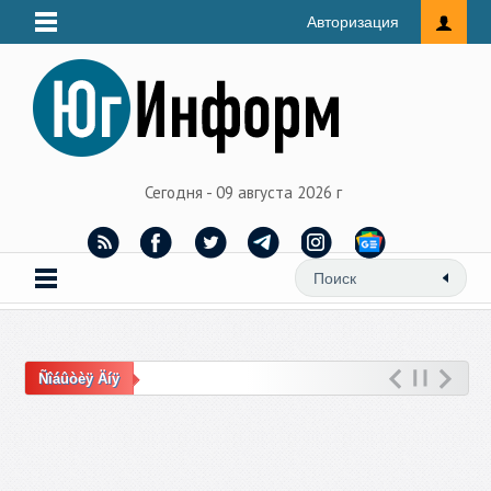
Авторизация
Сегодня - 09 августа 2026 г
Ñîáûòèÿ Äíÿ