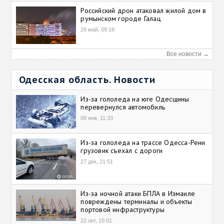
Российский дрон атаковал жилой дом в
румынском городе Галац
29 май, 09:18
Все новости →
Одесская область. Новости
Из-за гололеда на юге Одесщины
перевернулся автомобиль
09 янв, 11:33
Из-за гололеда на трассе Одесса-Рени
грузовик съехал с дороги
27 дек, 21:51
Из-за ночной атаки БПЛА в Измаиле
повреждены терминалы и объекты
портовой инфраструктуры
22 окт, 15:01