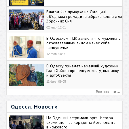
Благодійна ярмарка на Одещині
об’єднала громади та зібрала кошти для
Збройних Сил
02 мар, 12:01
В Одесском ТЦК заявили, что мужчина с
окровавленным лицом нанес себе
самоувечье
12 фев, 00:09
В Одессу приедет немецкий художник
Гидо Хайсиг: презентует книгу, выставку
и артобъекты
11 фев, 09:05
Все новости →
Одесса. Новости
На Одещині затримали організатора
схеми втечі за кордон та його клієнта-
військового