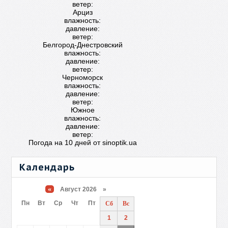
ветер:
Арциз
влажность:
давление:
ветер:
Белгород-Днестровский
влажность:
давление:
ветер:
Черноморск
влажность:
давление:
ветер:
Южное
влажность:
давление:
ветер:
Погода на 10 дней от
sinoptik.ua
Календарь
«
Август 2026 »
Пн
Вт
Ср
Чт
Пт
Сб
Вс
1
2