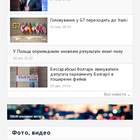
Головування у G7 переходить до Італії
01 янв, 08:24
У Польщі оприлюднили оновлені результати екзит-полу
16 окт, 11:13
Бессарабські болгари звинуватили
депутата парламенту Болгарії в
поширенні фейків
28 дек, 14:04
Все новости →
Фото, видео