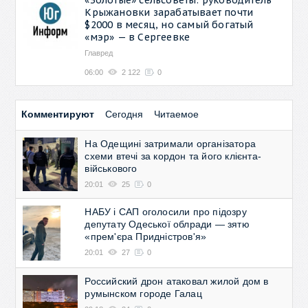
Крыжановки зарабатывает почти
$2000 в месяц, но самый богатый
«мэр» — в Сергеевке
Главред
06:00
2 122
0
Комментируют
Сегодня
Читаемое
На Одещині затримали організатора
схеми втечі за кордон та його клієнта-
військового
20:01
25
0
НАБУ і САП оголосили про підозру
депутату Одеської облради — зятю
«прем'єра Придністров'я»
20:01
27
0
Российский дрон атаковал жилой дом в
румынском городе Галац