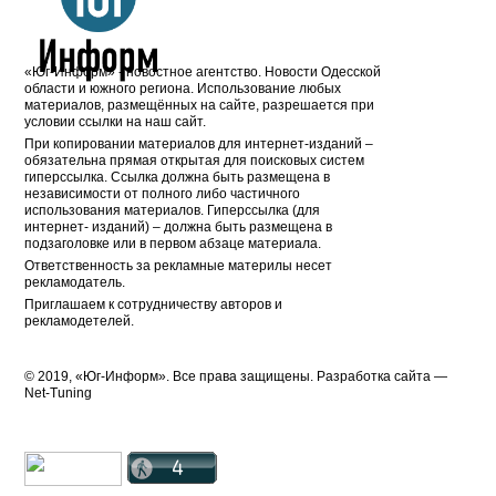
«Юг-Информ» - новостное агентство. Новости Одесской
области и южного региона. Использование любых
материалов, размещённых на сайте, разрешается при
условии ссылки на наш сайт.
При копировании материалов для интернет-изданий –
обязательна прямая открытая для поисковых систем
гиперссылка. Ссылка должна быть размещена в
независимости от полного либо частичного
использования материалов. Гиперссылка (для
интернет- изданий) – должна быть размещена в
подзаголовке или в первом абзаце материала.
Ответственность за рекламные материлы несет
рекламодатель.
Приглашаем к сотрудничеству авторов и
рекламодетелей.
© 2019, «Юг-Информ». Все права защищены. Разработка cайта —
Net-Tuning