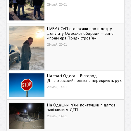
29 май, 20:01
НАБУ і САП оголосили про підозру
депутату Одеської облради — зятю
«прем'єра Придністров'я»
29 май, 20:01
На трасі Одеса – Білгород-
Дністровський повністю перекриють рух
29 май, 14:01
На Одещині п'яні покатушки підлітків
закінчилися ДТП
29 май, 14:01