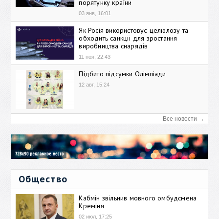
порятунку країни
03 янв, 16:01
Як Росія використовує целюлозу та
обходить санкції для зростання
виробництва снарядів
11 ноя, 22:43
Підбито підсумки Олімпіади
12 авг, 15:24
Все новости →
Общество
Кабмін звільнив мовного омбудсмена
Креміня
02 июл, 17:25