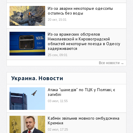
Из-за аварии некоторые одесситы
остались без воды
20 окт, 15:01
Из-за вражеских обстрелов
Николаевской и Кировоградской
областей некоторые поезда в Одессу
задерживаются
25 сен, 09:01
Все новости →
Украина. Новости
Атака “шахедів” по ТЦК у Полтаві, є
загиблі
03 июл, 11:55
Кабмін звільнив мовного омбудсмена
Креміня
02 июл, 17:25