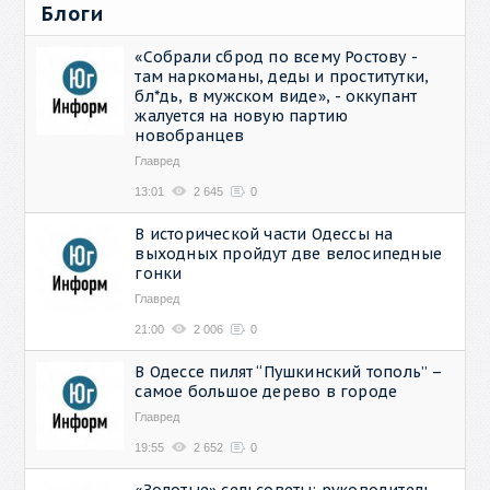
Блоги
«Собрали сброд по всему Ростову -
там наркоманы, деды и проститутки,
бл*дь, в мужском виде», - оккупант
жалуется на новую партию
новобранцев
Главред
13:01
2 645
0
В исторической части Одессы на
выходных пройдут две велосипедные
гонки
Главред
21:00
2 006
0
В Одессе пилят “Пушкинский тополь” –
самое большое дерево в городе
Главред
19:55
2 652
0
«Золотые» сельсоветы: руководитель