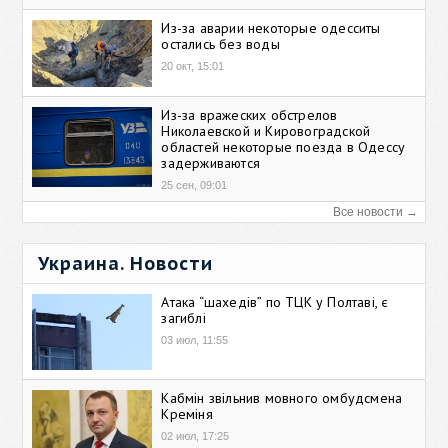
Из-за аварии некоторые одесситы
остались без воды
20 окт, 15:01
Из-за вражеских обстрелов
Николаевской и Кировоградской
областей некоторые поезда в Одессу
задерживаются
25 сен, 09:01
Все новости →
Украина. Новости
Атака “шахедів” по ТЦК у Полтаві, є
загиблі
03 июл, 11:55
Кабмін звільнив мовного омбудсмена
Креміня
02 июл, 17:25