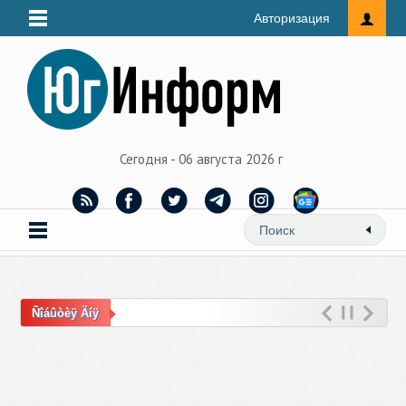
Авторизация
Сегодня - 06 августа 2026 г
Ñîáûòèÿ Äíÿ