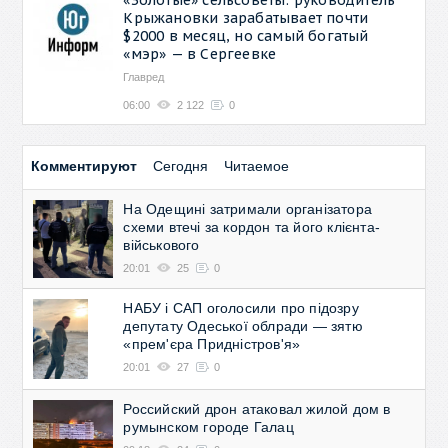
Крыжановки зарабатывает почти
$2000 в месяц, но самый богатый
«мэр» — в Сергеевке
Главред
06:00
2 122
0
Комментируют
Сегодня
Читаемое
На Одещині затримали організатора
схеми втечі за кордон та його клієнта-
військового
20:01
25
0
НАБУ і САП оголосили про підозру
депутату Одеської облради — зятю
«прем'єра Придністров'я»
20:01
27
0
Российский дрон атаковал жилой дом в
румынском городе Галац