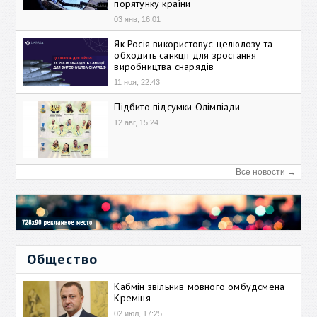
порятунку країни
03 янв, 16:01
Як Росія використовує целюлозу та
обходить санкції для зростання
виробництва снарядів
11 ноя, 22:43
Підбито підсумки Олімпіади
12 авг, 15:24
Все новости →
Общество
Кабмін звільнив мовного омбудсмена
Креміня
02 июл, 17:25