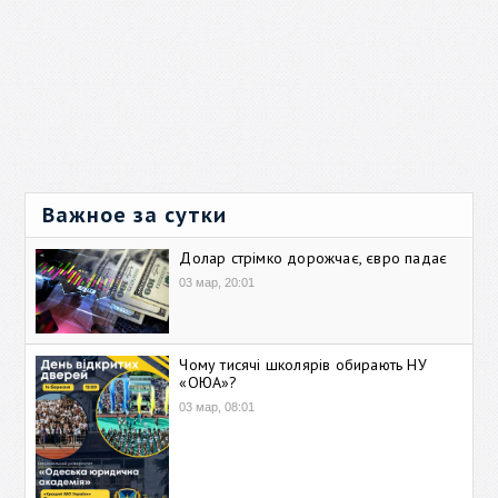
Важное за сутки
Долар стрімко дорожчає, євро падає
03 мар, 20:01
Чому тисячі школярів обирають НУ
«ОЮА»?
03 мар, 08:01