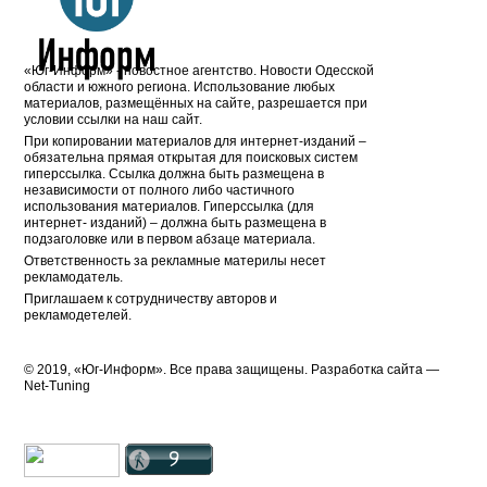
«Юг-Информ» - новостное агентство. Новости Одесской
области и южного региона. Использование любых
материалов, размещённых на сайте, разрешается при
условии ссылки на наш сайт.
При копировании материалов для интернет-изданий –
обязательна прямая открытая для поисковых систем
гиперссылка. Ссылка должна быть размещена в
независимости от полного либо частичного
использования материалов. Гиперссылка (для
интернет- изданий) – должна быть размещена в
подзаголовке или в первом абзаце материала.
Ответственность за рекламные материлы несет
рекламодатель.
Приглашаем к сотрудничеству авторов и
рекламодетелей.
© 2019, «Юг-Информ». Все права защищены. Разработка cайта —
Net-Tuning