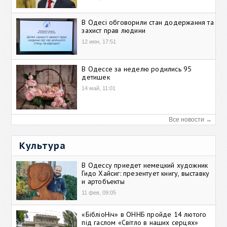
В Одесі обговорили стан додержання та
захист прав людини
12 июн, 17:51
В Одессе за неделю родились 95
детишек
14 май, 11:01
Все новости →
Культура
В Одессу приедет немецкий художник
Гидо Хайсиг: презентует книгу, выставку
и артобъекты
11 фев, 09:05
«БібліоНіч» в ОННБ пройде 14 лютого
під гаслом «Світло в наших серцях»