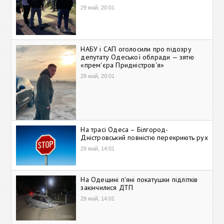
29 май, 20:01
НАБУ і САП оголосили про підозру
депутату Одеської облради — зятю
«прем'єра Придністров'я»
29 май, 20:01
На трасі Одеса – Білгород-
Дністровський повністю перекриють рух
29 май, 14:01
На Одещині п'яні покатушки підлітків
закінчилися ДТП
29 май, 14:01