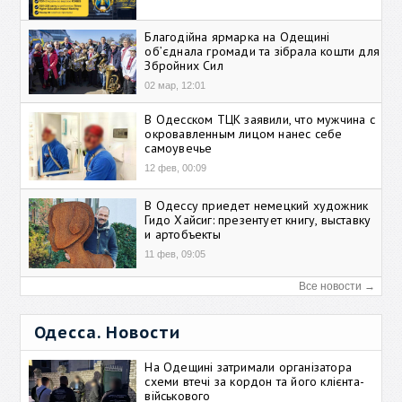
Благодійна ярмарка на Одещині
об’єднала громади та зібрала кошти для
Збройних Сил
02 мар, 12:01
В Одесском ТЦК заявили, что мужчина с
окровавленным лицом нанес себе
самоувечье
12 фев, 00:09
В Одессу приедет немецкий художник
Гидо Хайсиг: презентует книгу, выставку
и артобъекты
11 фев, 09:05
Все новости →
Одесса. Новости
На Одещині затримали організатора
схеми втечі за кордон та його клієнта-
військового