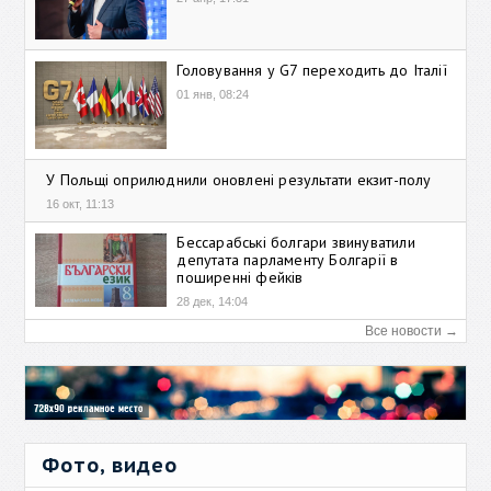
Головування у G7 переходить до Італії
01 янв, 08:24
У Польщі оприлюднили оновлені результати екзит-полу
16 окт, 11:13
Бессарабські болгари звинуватили
депутата парламенту Болгарії в
поширенні фейків
28 дек, 14:04
Все новости →
Фото, видео