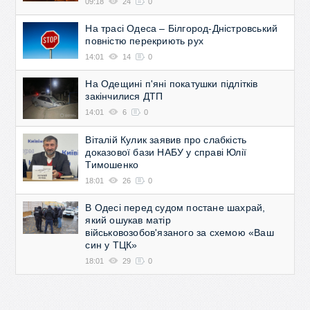
09:18
24
0
На трасі Одеса – Білгород-Дністровський
повністю перекриють рух
14:01
14
0
На Одещині п'яні покатушки підлітків
закінчилися ДТП
14:01
6
0
Віталій Кулик заявив про слабкість
доказової бази НАБУ у справі Юлії
Тимошенко
18:01
26
0
В Одесі перед судом постане шахрай,
який ошукав матір
військовозобов'язаного за схемою «Ваш
син у ТЦК»
18:01
29
0