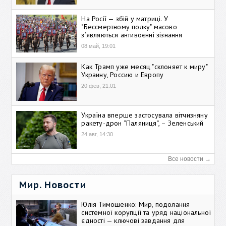
На Росії — збій у матриці. У
"Бессмертному полку" масово
зʼявляються антивоєнні зізнання
08 май, 19:01
Как Трамп уже месяц "склоняет к миру"
Украину, Россию и Европу
20 фев, 21:01
Україна вперше застосувала вітчизняну
ракету-дрон “Паляниця”, – Зеленський
24 авг, 14:30
Все новости →
Мир. Новости
Юлія Тимошенко: Мир, подолання
системної корупції та уряд національної
єдності — ключові завдання для