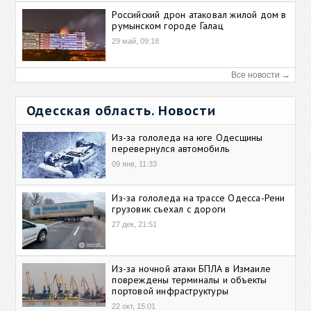
Российский дрон атаковал жилой дом в
румынском городе Галац
29 май, 09:18
Все новости →
Одесская область. Новости
Из-за гололеда на юге Одесщины
перевернулся автомобиль
09 янв, 11:33
Из-за гололеда на трассе Одесса-Рени
грузовик съехал с дороги
27 дек, 21:51
Из-за ночной атаки БПЛА в Измаиле
повреждены терминалы и объекты
портовой инфраструктуры
22 окт, 15:01