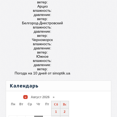
ветер:
Арциз
влажность:
давление:
ветер:
Белгород-Днестровский
влажность:
давление:
ветер:
Черноморск
влажность:
давление:
ветер:
Южное
влажность:
давление:
ветер:
Погода на 10 дней от
sinoptik.ua
Календарь
«
Август 2026 »
Пн
Вт
Ср
Чт
Пт
Сб
Вс
1
2