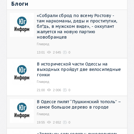
Блоги
«Собрали сброд по всему Ростову -
там наркоманы, деды и проститутки,
бл*дь, в мужском виде», - оккупант
жалуется на новую партию
новобранцев
Главред
13:01
2 645
0
В исторической части Одессы на
выходных пройдут две велосипедные
гонки
Главред
21:00
2 006
0
В Одессе пилят “Пушкинский тополь” –
самое большое дерево в городе
Главред
19:55
2 652
0
«Золотые» сельсоветы: руководитель