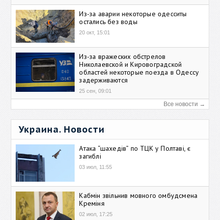
Из-за аварии некоторые одесситы
остались без воды
20 окт, 15:01
Из-за вражеских обстрелов
Николаевской и Кировоградской
областей некоторые поезда в Одессу
задерживаются
25 сен, 09:01
Все новости →
Украина. Новости
Атака “шахедів” по ТЦК у Полтаві, є
загиблі
03 июл, 11:55
Кабмін звільнив мовного омбудсмена
Креміня
02 июл, 17:25