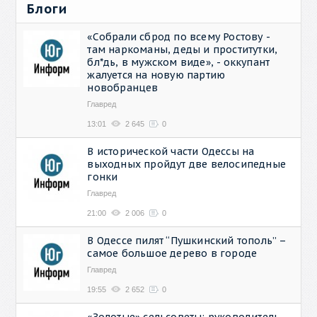
Блоги
«Собрали сброд по всему Ростову -
там наркоманы, деды и проститутки,
бл*дь, в мужском виде», - оккупант
жалуется на новую партию
новобранцев
Главред
13:01
2 645
0
В исторической части Одессы на
выходных пройдут две велосипедные
гонки
Главред
21:00
2 006
0
В Одессе пилят “Пушкинский тополь” –
самое большое дерево в городе
Главред
19:55
2 652
0
«Золотые» сельсоветы: руководитель