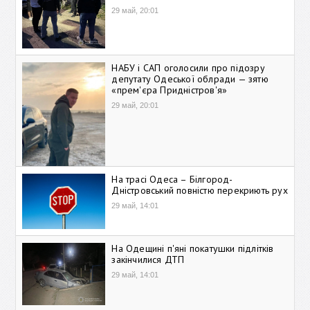
29 май, 20:01
НАБУ і САП оголосили про підозру
депутату Одеської облради — зятю
«прем'єра Придністров'я»
29 май, 20:01
На трасі Одеса – Білгород-
Дністровський повністю перекриють рух
29 май, 14:01
На Одещині п'яні покатушки підлітків
закінчилися ДТП
29 май, 14:01