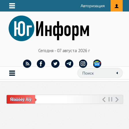
Авторизация
Сегодня - 07 августа 2026 г
Ñîáûòèÿ Äíÿ