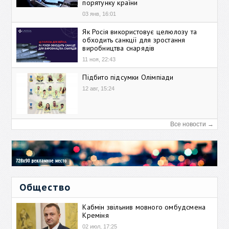
порятунку країни
03 янв, 16:01
Як Росія використовує целюлозу та
обходить санкції для зростання
виробництва снарядів
11 ноя, 22:43
Підбито підсумки Олімпіади
12 авг, 15:24
Все новости →
Общество
Кабмін звільнив мовного омбудсмена
Креміня
02 июл, 17:25