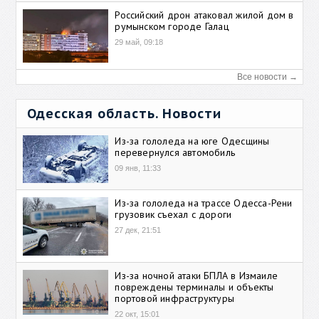
Российский дрон атаковал жилой дом в
румынском городе Галац
29 май, 09:18
Все новости →
Одесская область. Новости
Из-за гололеда на юге Одесщины
перевернулся автомобиль
09 янв, 11:33
Из-за гололеда на трассе Одесса-Рени
грузовик съехал с дороги
27 дек, 21:51
Из-за ночной атаки БПЛА в Измаиле
повреждены терминалы и объекты
портовой инфраструктуры
22 окт, 15:01