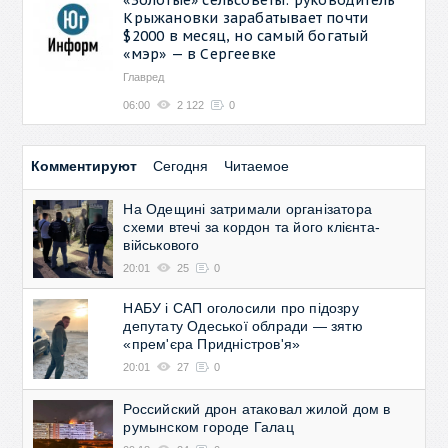
Крыжановки зарабатывает почти
$2000 в месяц, но самый богатый
«мэр» — в Сергеевке
Главред
06:00
2 122
0
Комментируют
Сегодня
Читаемое
На Одещині затримали організатора
схеми втечі за кордон та його клієнта-
військового
20:01
25
0
НАБУ і САП оголосили про підозру
депутату Одеської облради — зятю
«прем'єра Придністров'я»
20:01
27
0
Российский дрон атаковал жилой дом в
румынском городе Галац