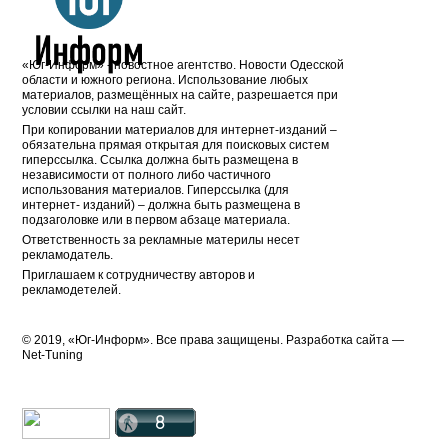
«Юг-Информ» - новостное агентство. Новости Одесской
области и южного региона. Использование любых
материалов, размещённых на сайте, разрешается при
условии ссылки на наш сайт.
При копировании материалов для интернет-изданий –
обязательна прямая открытая для поисковых систем
гиперссылка. Ссылка должна быть размещена в
независимости от полного либо частичного
использования материалов. Гиперссылка (для
интернет- изданий) – должна быть размещена в
подзаголовке или в первом абзаце материала.
Ответственность за рекламные материлы несет
рекламодатель.
Приглашаем к сотрудничеству авторов и
рекламодетелей.
© 2019, «Юг-Информ». Все права защищены. Разработка cайта —
Net-Tuning