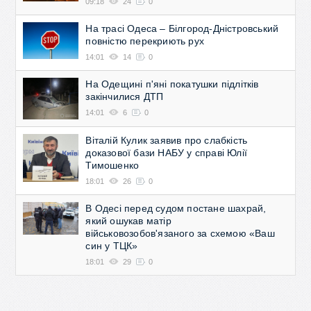
09:18
24
0
На трасі Одеса – Білгород-Дністровський
повністю перекриють рух
14:01
14
0
На Одещині п'яні покатушки підлітків
закінчилися ДТП
14:01
6
0
Віталій Кулик заявив про слабкість
доказової бази НАБУ у справі Юлії
Тимошенко
18:01
26
0
В Одесі перед судом постане шахрай,
який ошукав матір
військовозобов'язаного за схемою «Ваш
син у ТЦК»
18:01
29
0