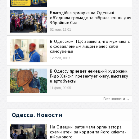
Благодійна ярмарка на Одещині
об’єднала громади та зібрала кошти для
Збройних Сил
02 мар, 12:01
В Одесском ТЦК заявили, что мужчина с
окровавленным лицом нанес себе
самоувечье
12 фев, 00:09
В Одессу приедет немецкий художник
Гидо Хайсиг: презентует книгу, выставку
и артобъекты
11 фев, 09:05
Все новости →
Одесса. Новости
На Одещині затримали організатора
схеми втечі за кордон та його клієнта-
військового