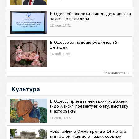
В Одесі обговорили стан додержання та
захист прав людини
12 июн, 17:51
В Одессе за неделю родились 95
детишек
14 май, 11:01
Все новости →
Культура
В Одессу приедет немецкий художник
Гидо Хайсиг: презентует книгу, выставку
и артобъекты
11 фев, 09:05
«БібліоНіч» в ОННБ пройде 14 лютого
під гаслом «Світло в наших серцях»