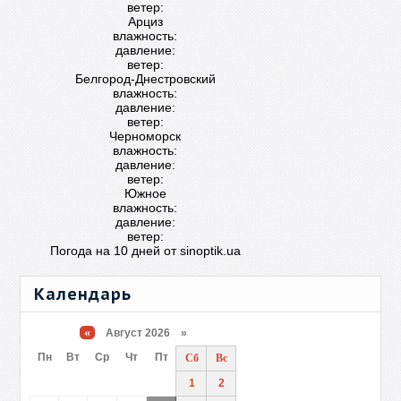
ветер:
Арциз
влажность:
давление:
ветер:
Белгород-Днестровский
влажность:
давление:
ветер:
Черноморск
влажность:
давление:
ветер:
Южное
влажность:
давление:
ветер:
Погода на 10 дней от
sinoptik.ua
Календарь
«
Август 2026 »
Пн
Вт
Ср
Чт
Пт
Сб
Вс
1
2