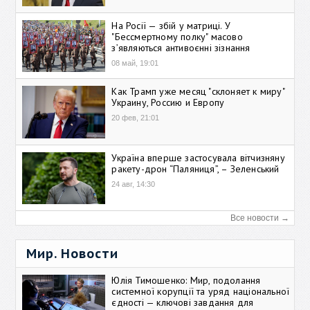
На Росії — збій у матриці. У
"Бессмертному полку" масово
зʼявляються антивоєнні зізнання
08 май, 19:01
Как Трамп уже месяц "склоняет к миру"
Украину, Россию и Европу
20 фев, 21:01
Україна вперше застосувала вітчизняну
ракету-дрон “Паляниця”, – Зеленський
24 авг, 14:30
Все новости →
Мир. Новости
Юлія Тимошенко: Мир, подолання
системної корупції та уряд національної
єдності — ключові завдання для