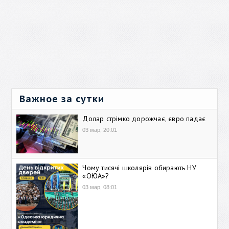
Важное за сутки
Долар стрімко дорожчає, євро падає
03 мар, 20:01
Чому тисячі школярів обирають НУ
«ОЮА»?
03 мар, 08:01