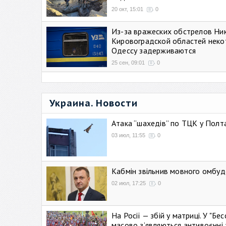
20 окт, 15:01
0
Из-за вражеских обстрелов Ни
Кировоградской областей неко
Одессу задерживаются
25 сен, 09:01
0
Украина. Новости
Атака “шахедів” по ТЦК у Полтав
03 июл, 11:55
0
Кабмін звільнив мовного омбуд
02 июл, 17:25
0
На Росії — збій у матриці. У "Б
масово зʼявляються антивоєнні 