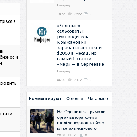
Главред
19:55
2 652
0
рівся з
«Золотые»
сельсоветы:
руководитель
Крыжановки
зарабатывает почти
ии
$2000 в месяц, но
бизнес и
самый богатый
и
«мэр» — в Сергеевке
Главред
06:00
2 122
0
реходить
Комментируют
Сегодня
Читаемое
На Одещині затримали
льтати
організатора схеми
втечі за кордон та його
клієнта-військового
20:01
25
0