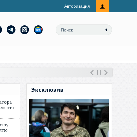
Авторизация
Эксклюзив
атора
лієнта-
озру
зятю