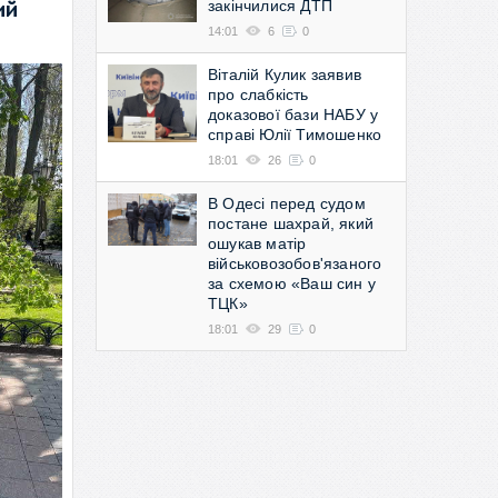
закінчилися ДТП
ий
14:01
6
0
Віталій Кулик заявив
про слабкість
доказової бази НАБУ у
справі Юлії Тимошенко
18:01
26
0
В Одесі перед судом
постане шахрай, який
ошукав матір
військовозобов'язаного
за схемою «Ваш син у
ТЦК»
18:01
29
0