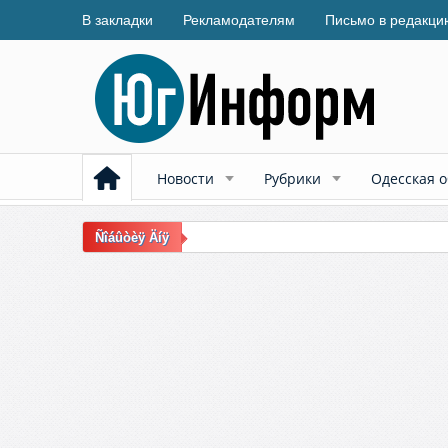
В закладки
Рекламодателям
Письмо в редакци
Новости
Рубрики
Одесская о
Ñîáûòèÿ Äíÿ