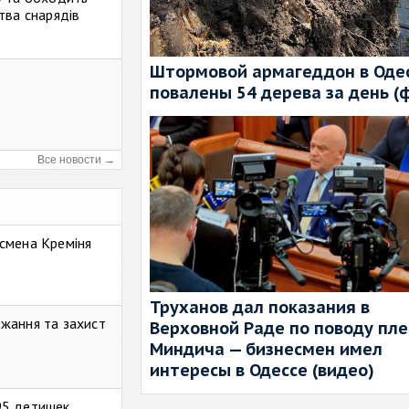
тва снарядів
Штормовой армагеддон в Одес
повалены 54 дерева за день (
Все новости →
смена Креміня
Труханов дал показания в
жання та захист
Верховной Раде по поводу пл
Миндича — бизнесмен имел
интересы в Одессе (видео)
95 детишек