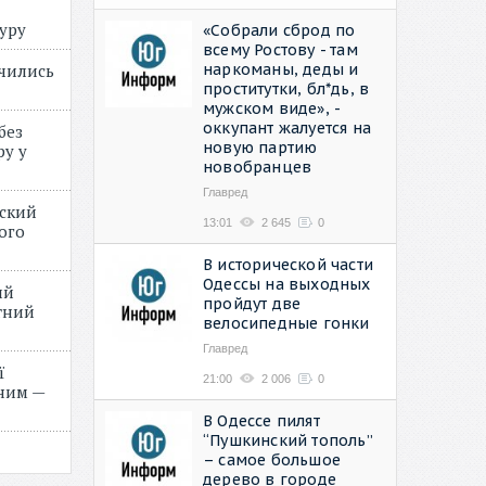
туру
«Собрали сброд по
всему Ростову - там
наркоманы, деды и
учились
проститутки, бл*дь, в
мужском виде», -
оккупант жалуется на
без
новую партию
ру у
новобранцев
Главред
нский
13:01
2 645
0
ого
»
В исторической части
Одессы на выходных
ий
пройдут две
етний
велосипедные гонки
Главред
ї
21:00
2 006
0
ним —
В Одессе пилят
“Пушкинский тополь”
– самое большое
дерево в городе