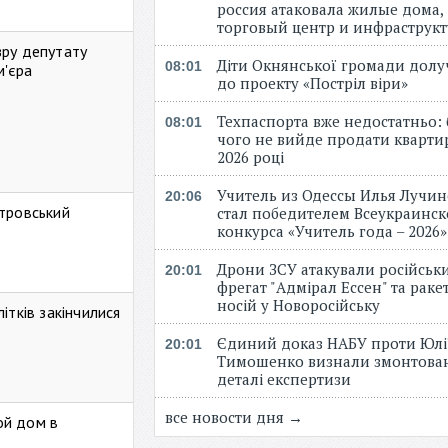
россия атаковала жилые дома,
торговый центр и инфраструк
зру депутату
Діти Окнянської громади дол
08:01
м'єра
до проекту «Постріл віри»
Техпаспорта вже недостатньо: 
08:01
чого не вийде продати кварти
2026 році
Учитель из Одессы Илья Лучи
20:06
стровський
стал победителем Всеукраинск
конкурса «Учитель года – 2026
Дрони ЗСУ атакували російськ
20:01
фрегат "Адмірал Ессен" та рак
носій у Новоросійську
ітків закінчилися
Єдиний доказ НАБУ проти Юлі
20:01
Тимошенко визнали змонтова
деталі експертизи
все новости дня →
ой дом в