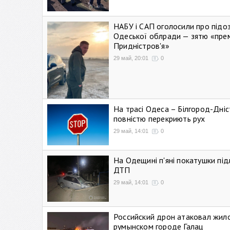
НАБУ і САП оголосили про підо
Одеської облради — зятю «пре
Придністров'я»
29 май, 20:01
0
На трасі Одеса – Білгород-Дні
повністю перекриють рух
29 май, 14:01
0
На Одещині п'яні покатушки підл
ДТП
29 май, 14:01
0
Российский дрон атаковал жил
румынском городе Галац