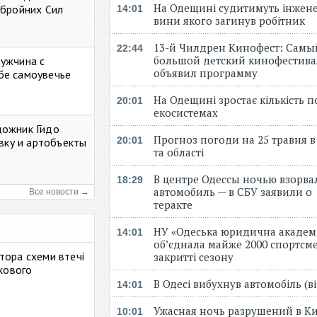
На Одещині судитимуть інжене
Збройних Сил
14:01
вини якого загинув робітник
13-й Чилдрен Кинофест: Самы
22:44
большой детский кинофестива
мужчина с
объявил программу
бе самоувечье
На Одещині зростає кількість 
20:01
екосистемах
дожник Гидо
Прогноз погоди на 25 травня в
20:01
авку и артобъекты
та області
В центре Одессы ночью взорва
18:29
автомобиль — в СБУ заявили о
Все новости →
теракте
НУ «Одеська юридична академ
14:01
об’єднала майже 2000 спортсме
тора схеми втечі
закритті сезону
ькового
В Одесі вибухнув автомобіль (
14:01
Ужасная ночь разрушений в Ки
10:01