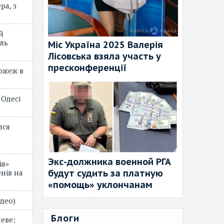
ра, з
й
ль
Міс Україна 2025 Валерія
Лісовська взяла участь у
пресконференції
пожеж в
 Одесі
лся
Экс-должника военной РГА
ія»
будут судить за платную
нів на
«помощь» уклончанам
відео)
Блоги
еве: