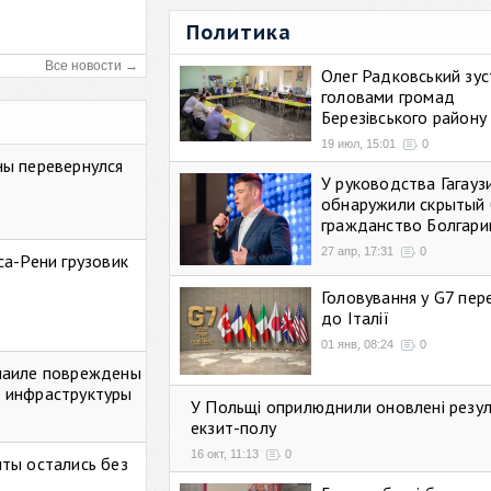
Политика
Все новости →
Олег Радковський зуст
головами громад
Березівського району
19 июл, 15:01
0
ны перевернулся
У руководства Гагауз
обнаружили скрытый 
гражданство Болгари
27 апр, 17:31
0
са-Рени грузовик
Головування у G7 пе
до Італії
01 янв, 08:24
0
маиле повреждены
 инфраструктуры
У Польщі оприлюднили оновлені резу
екзит-полу
16 окт, 11:13
0
ты остались без