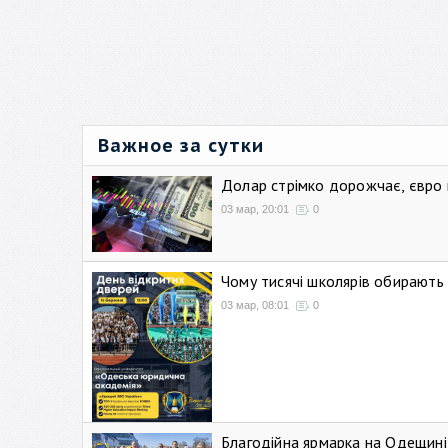
Важное за сутки
Долар стрімко дорожчає, євро
03 мар, 20:01
0
Чому тисячі школярів обирают
03 мар, 08:01
0
Благодійна ярмарка на Одещині