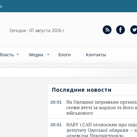
ю
Сегодня - 07 августа 2026 г
бласть
Медиа
Блоги
Контакты
Последние новости
На Одещині затримали організ
20:01
схеми втечі за кордон та його к
військового
НАБУ і САП оголосили про під
20:01
депутату Одеської облради — 
«прем'єра Придністров'я»