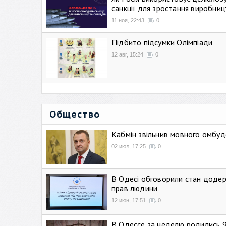
санкції для зростання виробниц
11 ноя, 22:43
0
Підбито підсумки Олімпіади
12 авг, 15:24
0
Общество
Кабмін звільнив мовного омбуд
02 июл, 17:25
0
В Одесі обговорили стан додер
прав людини
12 июн, 17:51
0
В Одессе за неделю родились 