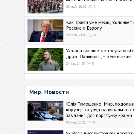
08 май, 19:01
0
Как Трамп уже месяц "склоняет 
Россию и Европу
20 фев, 21:01
0
Україна вперше застосувала віт
дрон “Паляниця”, – Зеленський
24 авг, 14:30
0
Мир. Новости
Юлія Тимошенко: Мир, подолан
корупції та уряд національної є
завдання для порятунку країни
03 янв, 16:01
0
Як Росія використовує целюлоз