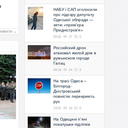
а
НАБУ і САП оголосили
в
про підозру депутату
Одеської облради —
зятю «прем'єра
Придністров'я»
новости →
20:01
27
0
Российский дрон
атаковал жилой дом в
румынском городе
Галац
09:18
24
0
На трасі Одеса –
Білгород-
Дністровський
повністю перекриють
рух
14:01
14
0
На Одещині п'яні
покатушки підлітків