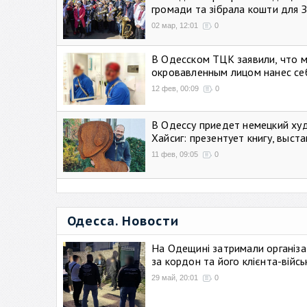
громади та зібрала кошти для 
02 мар, 12:01
0
В Одесском ТЦК заявили, что 
окровавленным лицом нанес се
12 фев, 00:09
0
В Одессу приедет немецкий ху
Хайсиг: презентует книгу, выст
11 фев, 09:05
0
Одесса. Новости
На Одещині затримали організа
за кордон та його клієнта-війс
29 май, 20:01
0