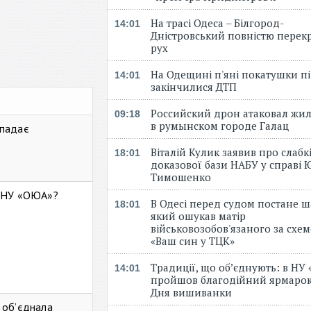
На трасі Одеса – Білгород-
14:01
Дністровський повністю перек
рух
На Одещині п'яні покатушки пі
14:01
закінчилися ДТП
Российский дрон атаковал жи
09:18
в румынском городе Галац
 падає
Віталій Кулик заявив про слабк
18:01
доказової бази НАБУ у справі Ю
Тимошенко
ь НУ «ОЮА»?
В Одесі перед судом постане ш
18:01
який ошукав матір
військовозобов'язаного за схе
«Ваш син у ТЦК»
Традиції, що об’єднують: в НУ
14:01
пройшов благодійний ярмарок
Дня вишиванки
 об’єднала