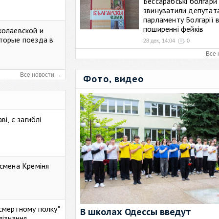
Бессарабські болгари
звинуватили депутат
парламенту Болгарії 
поширенні фейків
колаевской и
торые поезда в
28 дек, 14:04
0
Все 
Все новости →
Фото, видео
і, є загиблі
смена Креміня
ессмертному полку"
В школах Одессы введут
зізнання