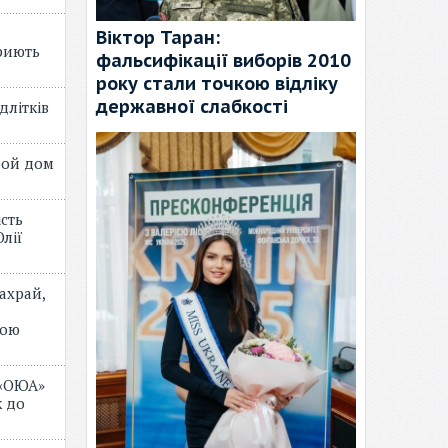
Віктор Таран:
риють
фальсифікації виборів 2010
року стали точкою відліку
державної слабкості
длітків
лой дом
ість
лії
ахрай,
мою
 «ОЮА»
 до