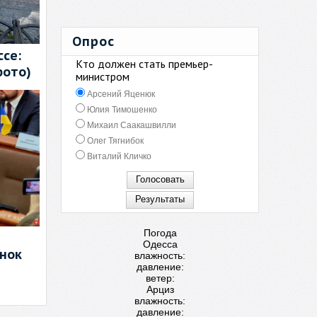
Опрос
се:
Кто должен стать премьер-
фото)
министром
Арсений Яценюк
Юлия Тимошенко
Михаил Саакашвилли
Олег Тягнибок
Виталий Кличко
Погода
Одесса
енок
влажность:
давление:
ветер:
Арциз
влажность:
давление: