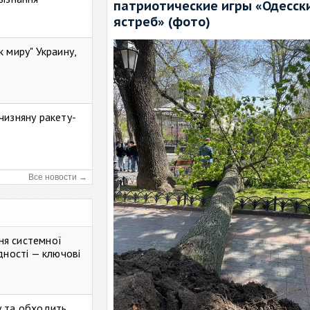
патриотические игры «Одесск
ястреб» (фото)
к миру" Украину,
чизняну ракету-
Все новости →
ня системної
дності — ключові
у та обходить