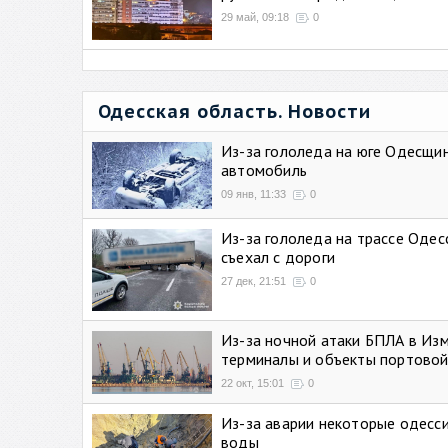
29 май, 09:18
0
Одесская область. Новости
Из-за гололеда на юге Одесщи
автомобиль
09 янв, 11:33
0
Из-за гололеда на трассе Одес
съехал с дороги
27 дек, 21:51
0
Из-за ночной атаки БПЛА в Из
терминалы и объекты портовой
22 окт, 15:01
0
Из-за аварии некоторые одесси
воды