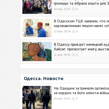
громади та зібрала кошти для 
02 мар, 12:01
0
В Одесском ТЦК заявили, что 
окровавленным лицом нанес се
12 фев, 00:09
0
В Одессу приедет немецкий ху
Хайсиг: презентует книгу, выст
11 фев, 09:05
0
Одесса. Новости
На Одещині затримали організа
за кордон та його клієнта-війс
29 май, 20:01
0