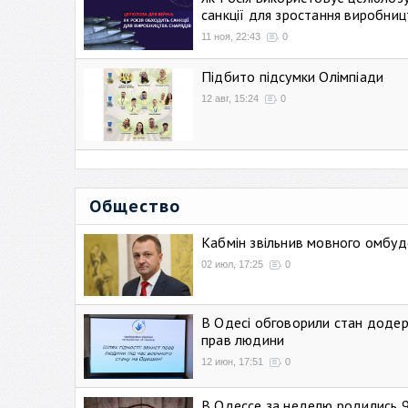
санкції для зростання виробниц
11 ноя, 22:43
0
Підбито підсумки Олімпіади
12 авг, 15:24
0
Общество
Кабмін звільнив мовного омбуд
02 июл, 17:25
0
В Одесі обговорили стан додер
прав людини
12 июн, 17:51
0
В Одессе за неделю родились 