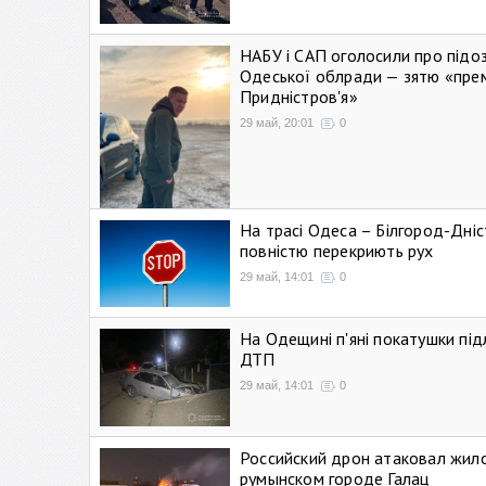
НАБУ і САП оголосили про підо
Одеської облради — зятю «пре
Придністров'я»
29 май, 20:01
0
На трасі Одеса – Білгород-Дні
повністю перекриють рух
29 май, 14:01
0
На Одещині п'яні покатушки підл
ДТП
29 май, 14:01
0
Российский дрон атаковал жил
румынском городе Галац