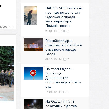
а
НАБУ і САП оголосили
в
про підозру депутату
Одеської облради —
зятю «прем'єра
Придністров'я»
новости →
20:01
27
0
Российский дрон
атаковал жилой дом в
румынском городе
Галац
09:18
24
0
На трасі Одеса –
Білгород-
Дністровський
повністю перекриють
рух
14:01
14
0
На Одещині п'яні
покатушки підлітків