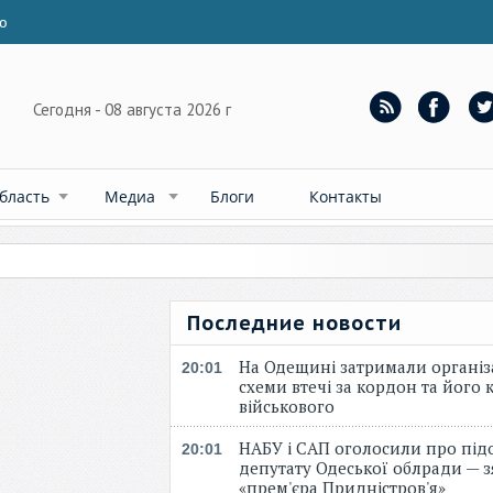
ю
Сегодня - 08 августа 2026 г
бласть
Медиа
Блоги
Контакты
Последние новости
На Одещині затримали організ
20:01
схеми втечі за кордон та його к
військового
НАБУ і САП оголосили про під
20:01
депутату Одеської облради — 
«прем'єра Придністров'я»