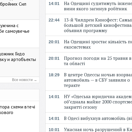
На Одещині судитимуть інжене
Збройних Сил
14:01
вини якого загинув робітник
13-й Чилдрен Кинофест: Самы
22:44
большой детский кинофестива
мужчина с
объявил программу
бе самоувечье
На Одещині зростає кількість 
20:01
екосистемах
дожник Гидо
Прогноз погоди на 25 травня в
20:01
авку и артобъекты
та області
В центре Одессы ночью взорва
18:29
автомобиль — в СБУ заявили о
Все новости →
теракте
НУ «Одеська юридична академ
14:01
об’єднала майже 2000 спортсме
тора схеми втечі
закритті сезону
ькового
В Одесі вибухнув автомобіль (
14:01
Ужасная ночь разрушений в Ки
10:01