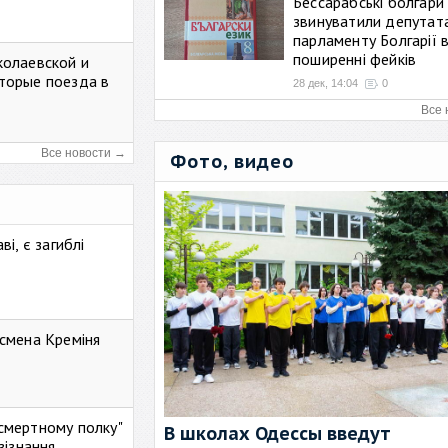
Бессарабські болгари
звинуватили депутат
парламенту Болгарії 
поширенні фейків
колаевской и
торые поезда в
28 дек, 14:04
0
Все 
Все новости →
Фото, видео
і, є загиблі
смена Креміня
ессмертному полку"
В школах Одессы введут
зізнання