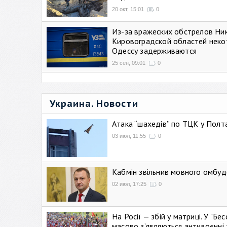
20 окт, 15:01
0
Из-за вражеских обстрелов Ни
Кировоградской областей неко
Одессу задерживаются
25 сен, 09:01
0
Украина. Новости
Атака “шахедів” по ТЦК у Полтав
03 июл, 11:55
0
Кабмін звільнив мовного омбуд
02 июл, 17:25
0
На Росії — збій у матриці. У "Б
масово зʼявляються антивоєнні 