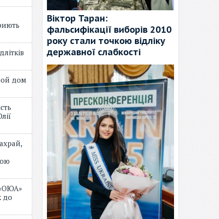
Віктор Таран:
риють
фальсифікації виборів 2010
року стали точкою відліку
державної слабкості
длітків
лой дом
ість
лії
ахрай,
мою
 «ОЮА»
 до