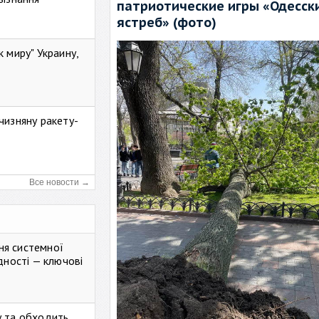
патриотические игры «Одесск
ястреб» (фото)
к миру" Украину,
чизняну ракету-
Все новости →
ня системної
дності — ключові
у та обходить