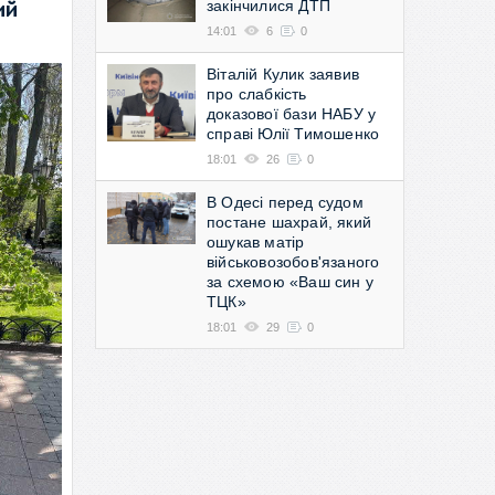
закінчилися ДТП
ий
14:01
6
0
Віталій Кулик заявив
про слабкість
доказової бази НАБУ у
справі Юлії Тимошенко
18:01
26
0
В Одесі перед судом
постане шахрай, який
ошукав матір
військовозобов'язаного
за схемою «Ваш син у
ТЦК»
18:01
29
0