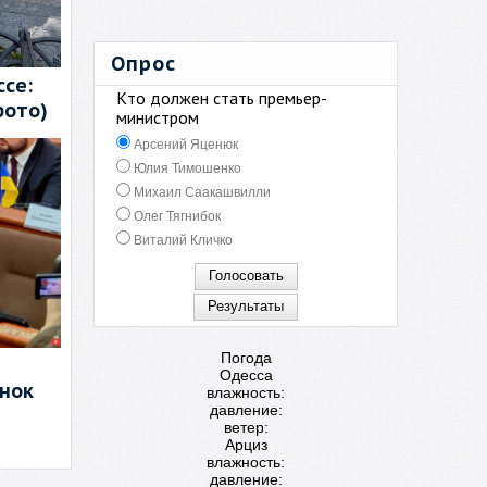
Опрос
се:
Кто должен стать премьер-
фото)
министром
Арсений Яценюк
Юлия Тимошенко
Михаил Саакашвилли
Олег Тягнибок
Виталий Кличко
Погода
Одесса
енок
влажность:
давление:
ветер:
Арциз
влажность:
давление: