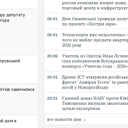
россия атаковала жилые дома,
торговый центр и инфраструк
зру депутату
Діти Окнянської громади дол
08:01
м'єра
до проекту «Постріл віри»
Техпаспорта вже недостатньо: 
08:01
чого не вийде продати кварти
2026 році
Учитель из Одессы Илья Лучи
20:06
стровський
стал победителем Всеукраинск
конкурса «Учитель года – 2026
Дрони ЗСУ атакували російськ
20:01
фрегат "Адмірал Ессен" та рак
носій у Новоросійську
ітків закінчилися
Єдиний доказ НАБУ проти Юлі
20:01
Тимошенко визнали змонтова
деталі експертизи
все новости дня →
ой дом в