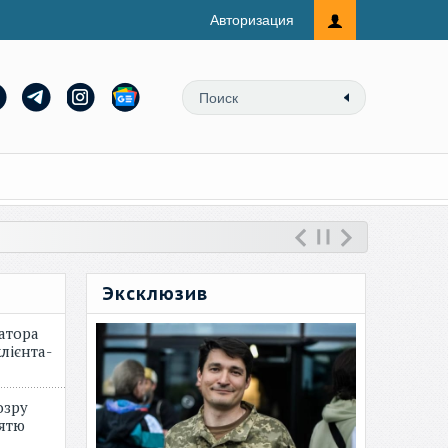
Авторизация
Эксклюзив
атора
лієнта-
озру
зятю