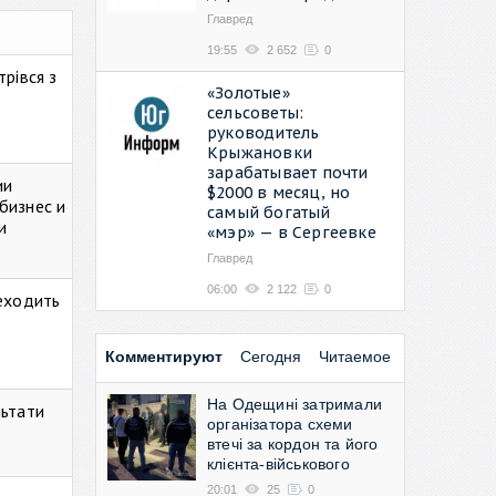
Главред
19:55
2 652
0
рівся з
«Золотые»
сельсоветы:
руководитель
Крыжановки
зарабатывает почти
ии
$2000 в месяц, но
бизнес и
самый богатый
и
«мэр» — в Сергеевке
Главред
06:00
2 122
0
реходить
Комментируют
Сегодня
Читаемое
На Одещині затримали
льтати
організатора схеми
втечі за кордон та його
клієнта-військового
20:01
25
0