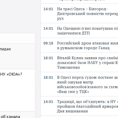
На трасі Одеса – Білгород-
14:01
Дністровський повністю перек
рух
На Одещині п'яні покатушки пі
14:01
закінчилися ДТП
Российский дрон атаковал жи
09:18
в румынском городе Галац
 падає
Віталій Кулик заявив про слабк
18:01
доказової бази НАБУ у справі Ю
Тимошенко
ь НУ «ОЮА»?
В Одесі перед судом постане ш
18:01
який ошукав матір
військовозобов'язаного за схе
«Ваш син у ТЦК»
Традиції, що об’єднують: в НУ
14:01
пройшов благодійний ярмарок
Дня вишиванки
 об’єднала