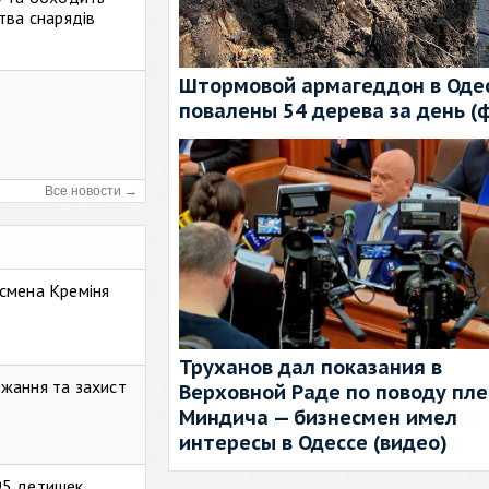
тва снарядів
Штормовой армагеддон в Одес
повалены 54 дерева за день (
Все новости →
смена Креміня
Труханов дал показания в
жання та захист
Верховной Раде по поводу пл
Миндича — бизнесмен имел
интересы в Одессе (видео)
95 детишек