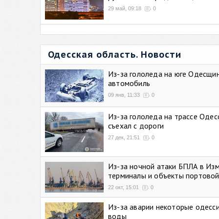
29 май, 09:18
0
Одесская область. Новости
Из-за гололеда на юге Одесщи
автомобиль
09 янв, 11:33
0
Из-за гололеда на трассе Одес
съехал с дороги
27 дек, 21:51
0
Из-за ночной атаки БПЛА в Из
терминалы и объекты портовой
22 окт, 15:01
0
Из-за аварии некоторые одесси
воды