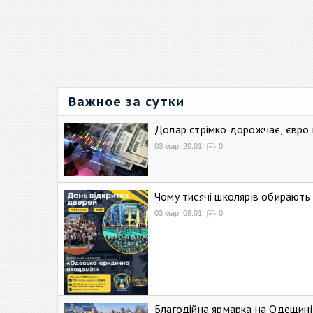
Важное за сутки
Долар стрімко дорожчає, євро
03 мар, 20:01
0
Чому тисячі школярів обирают
03 мар, 08:01
0
Благодійна ярмарка на Одещині