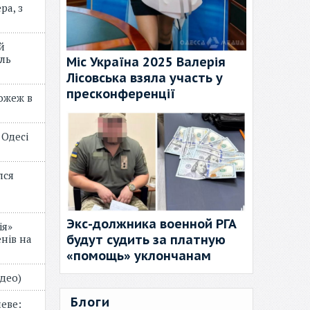
ра, з
й
ль
Міс Україна 2025 Валерія
Лісовська взяла участь у
пресконференції
пожеж в
 Одесі
лся
Экс-должника военной РГА
ія»
будут судить за платную
нів на
«помощь» уклончанам
відео)
Блоги
еве: