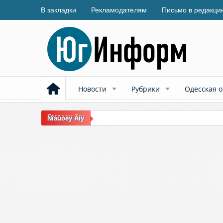
В закладки
Рекламодателям
Письмо в редакци
Новости
Рубрики
Одесская о
Ñîáûòèÿ Äíÿ