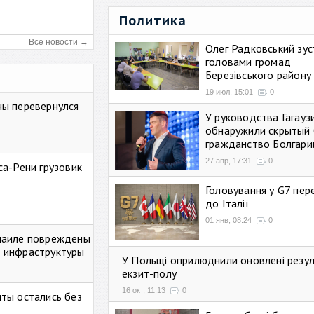
Политика
Все новости →
Олег Радковський зуст
головами громад
Березівського району
19 июл, 15:01
0
ны перевернулся
У руководства Гагауз
обнаружили скрытый 
гражданство Болгари
27 апр, 17:31
0
са-Рени грузовик
Головування у G7 пе
до Італії
01 янв, 08:24
0
маиле повреждены
 инфраструктуры
У Польщі оприлюднили оновлені резу
екзит-полу
16 окт, 11:13
0
ты остались без