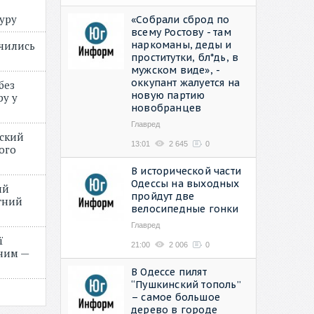
туру
«Собрали сброд по
всему Ростову - там
наркоманы, деды и
учились
проститутки, бл*дь, в
мужском виде», -
оккупант жалуется на
без
новую партию
ру у
новобранцев
Главред
нский
13:01
2 645
0
ого
»
В исторической части
Одессы на выходных
ий
пройдут две
етний
велосипедные гонки
Главред
ї
21:00
2 006
0
ним —
В Одессе пилят
“Пушкинский тополь”
– самое большое
дерево в городе