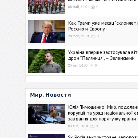
08 май, 19:01
0
Как Трамп уже месяц "склоняет 
Россию и Европу
20 фев, 21:01
0
Україна вперше застосувала віт
дрон “Паляниця”, – Зеленський
24 авг, 14:30
0
Мир. Новости
Юлія Тимошенко: Мир, подолан
корупції та уряд національної є
завдання для порятунку країни
03 янв, 16:01
0
Як Росія використовує целюлоз