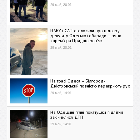
29 май, 20:01
НАБУ і САП оголосили про підозру
депутату Одеської облради — зятю
«прем'єра Придністров'я»
29 май, 20:01
На трасі Одеса – Білгород-
Дністровський повністю перекриють рух
29 май, 14:01
На Одещині п'яні покатушки підлітків
закінчилися ДТП
29 май, 14:01