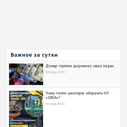
Важное за сутки
Долар стрімко дорожчає, євро падає
03 мар, 20:01
Чому тисячі школярів обирають НУ
«ОЮА»?
03 мар, 08:01