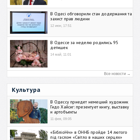
В Одесі обговорили стан додержання та
захист прав людини
12 июн, 17:51
В Одессе за неделю родились 95
детишек
14 май, 11:01
Все новости →
Культура
В Одессу приедет немецкий художник
Гидо Хайсиг: презентует книгу, выставку
и артобъекты
11 фев, 09:05
«БібліоНіч» в ОННБ пройде 14 лютого
під гаслом «Світло в наших серцях»