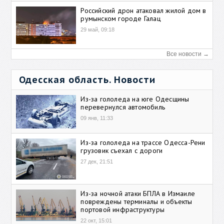
Российский дрон атаковал жилой дом в
румынском городе Галац
29 май, 09:18
Все новости →
Одесская область. Новости
Из-за гололеда на юге Одесщины
перевернулся автомобиль
09 янв, 11:33
Из-за гололеда на трассе Одесса-Рени
грузовик съехал с дороги
27 дек, 21:51
Из-за ночной атаки БПЛА в Измаиле
повреждены терминалы и объекты
портовой инфраструктуры
22 окт, 15:01