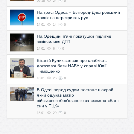
09:18
24
0
На трасі Одеса – Білгород-Дністровський
повністю перекриють рух
14:01
14
0
На Одещині п'яні покатушки підлітків
закінчилися ДТП
14:01
6
0
Віталій Кулик заявив про слабкість
доказової бази НАБУ у справі Юлії
Тимошенко
18:01
26
0
В Одесі перед судом постане шахрай,
який ошукав матір
військовозобов'язаного за схемою «Ваш
син у ТЦК»
18:01
29
0