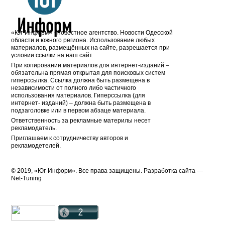
«Юг-Информ» - новостное агентство. Новости Одесской
области и южного региона. Использование любых
материалов, размещённых на сайте, разрешается при
условии ссылки на наш сайт.
При копировании материалов для интернет-изданий –
обязательна прямая открытая для поисковых систем
гиперссылка. Ссылка должна быть размещена в
независимости от полного либо частичного
использования материалов. Гиперссылка (для
интернет- изданий) – должна быть размещена в
подзаголовке или в первом абзаце материала.
Ответственность за рекламные материлы несет
рекламодатель.
Приглашаем к сотрудничеству авторов и
рекламодетелей.
© 2019, «Юг-Информ». Все права защищены. Разработка cайта —
Net-Tuning