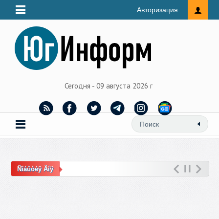
Авторизация
Сегодня - 09 августа 2026 г
Ñîáûòèÿ Äíÿ