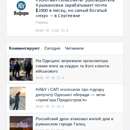
Крыжановки зарабатывает почти
$2000 в месяц, но самый богатый
«мэр» — в Сергеевке
Главред
06:00
2 122
0
Комментируют
Сегодня
Читаемое
На Одещині затримали організатора
схеми втечі за кордон та його клієнта-
військового
20:01
25
0
НАБУ і САП оголосили про підозру
депутату Одеської облради — зятю
«прем'єра Придністров'я»
20:01
27
0
Российский дрон атаковал жилой дом в
румынском городе Галац