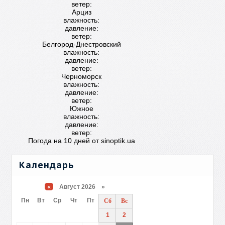
ветер:
Арциз
влажность:
давление:
ветер:
Белгород-Днестровский
влажность:
давление:
ветер:
Черноморск
влажность:
давление:
ветер:
Южное
влажность:
давление:
ветер:
Погода на 10 дней от
sinoptik.ua
Календарь
«
Август 2026 »
Пн
Вт
Ср
Чт
Пт
Сб
Вс
1
2