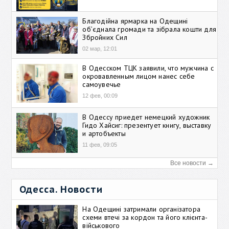
Благодійна ярмарка на Одещині
об’єднала громади та зібрала кошти для
Збройних Сил
02 мар, 12:01
В Одесском ТЦК заявили, что мужчина с
окровавленным лицом нанес себе
самоувечье
12 фев, 00:09
В Одессу приедет немецкий художник
Гидо Хайсиг: презентует книгу, выставку
и артобъекты
11 фев, 09:05
Все новости →
Одесса. Новости
На Одещині затримали організатора
схеми втечі за кордон та його клієнта-
військового