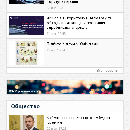
порятунку країни
03 янв, 16:01
Як Росія використовує целюлозу та
обходить санкції для зростання
виробництва снарядів
11 ноя, 22:43
Підбито підсумки Олімпіади
12 авг, 15:24
Все новости →
Общество
Кабмін звільнив мовного омбудсмена
Креміня
02 июл, 17:25