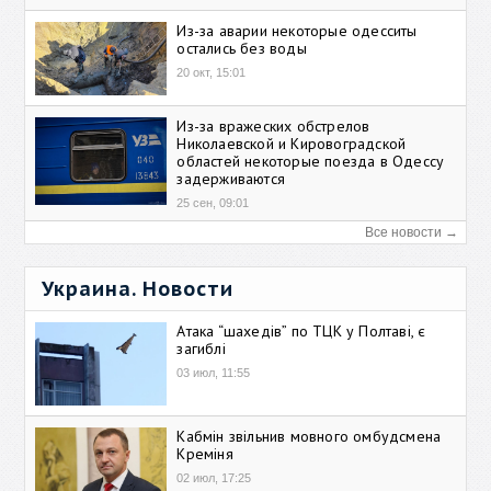
Из-за аварии некоторые одесситы
остались без воды
20 окт, 15:01
Из-за вражеских обстрелов
Николаевской и Кировоградской
областей некоторые поезда в Одессу
задерживаются
25 сен, 09:01
Все новости →
Украина. Новости
Атака “шахедів” по ТЦК у Полтаві, є
загиблі
03 июл, 11:55
Кабмін звільнив мовного омбудсмена
Креміня
02 июл, 17:25