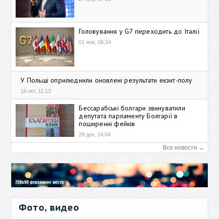
Головування у G7 переходить до Італії
01 янв, 08:24
У Польщі оприлюднили оновлені результати екзит-полу
16 окт, 11:13
Бессарабські болгари звинуватили
депутата парламенту Болгарії в
поширенні фейків
28 дек, 14:04
Все новости →
Фото, видео