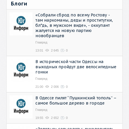
Блоги
«Собрали сброд по всему Ростову -
там наркоманы, деды и проститутки,
бл*дь, в мужском виде», - оккупант
жалуется на новую партию
новобранцев
Главред
13:01
2 645
0
В исторической части Одессы на
выходных пройдут две велосипедные
гонки
Главред
21:00
2 006
0
В Одессе пилят “Пушкинский тополь” –
самое большое дерево в городе
Главред
19:55
2 652
0
«Золотые» сельсоветы: руководитель