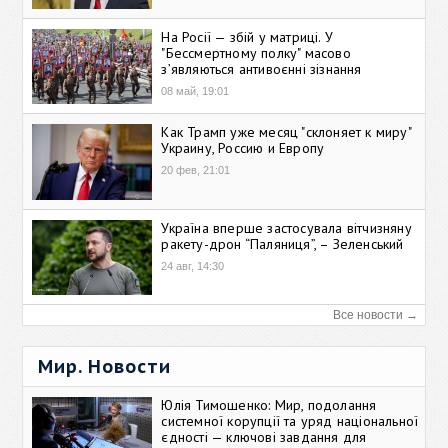
На Росії — збій у матриці. У
"Бессмертному полку" масово
зʼявляються антивоєнні зізнання
08 май, 19:01
Как Трамп уже месяц "склоняет к миру"
Украину, Россию и Европу
20 фев, 21:01
Україна вперше застосувала вітчизняну
ракету-дрон “Паляниця”, – Зеленський
24 авг, 14:30
Все новости →
Мир. Новости
Юлія Тимошенко: Мир, подолання
системної корупції та уряд національної
єдності — ключові завдання для