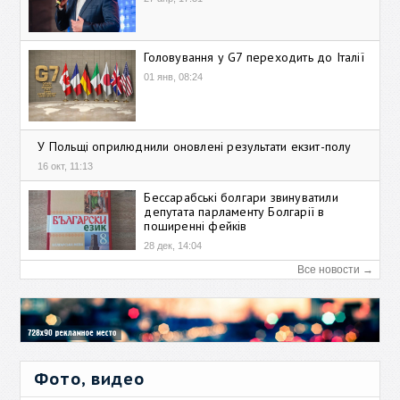
Головування у G7 переходить до Італії
01 янв, 08:24
У Польщі оприлюднили оновлені результати екзит-полу
16 окт, 11:13
Бессарабські болгари звинуватили
депутата парламенту Болгарії в
поширенні фейків
28 дек, 14:04
Все новости →
Фото, видео