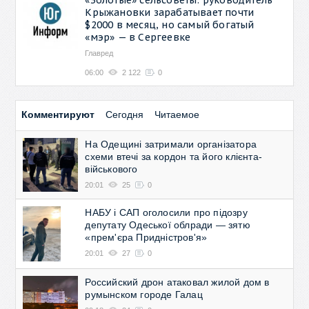
Крыжановки зарабатывает почти
$2000 в месяц, но самый богатый
«мэр» — в Сергеевке
Главред
06:00
2 122
0
Комментируют
Сегодня
Читаемое
На Одещині затримали організатора
схеми втечі за кордон та його клієнта-
військового
20:01
25
0
НАБУ і САП оголосили про підозру
депутату Одеської облради — зятю
«прем'єра Придністров'я»
20:01
27
0
Российский дрон атаковал жилой дом в
румынском городе Галац