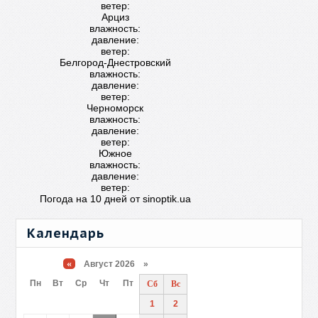
ветер:
Арциз
влажность:
давление:
ветер:
Белгород-Днестровский
влажность:
давление:
ветер:
Черноморск
влажность:
давление:
ветер:
Южное
влажность:
давление:
ветер:
Погода на 10 дней от
sinoptik.ua
Календарь
«
Август 2026 »
Пн
Вт
Ср
Чт
Пт
Сб
Вс
1
2