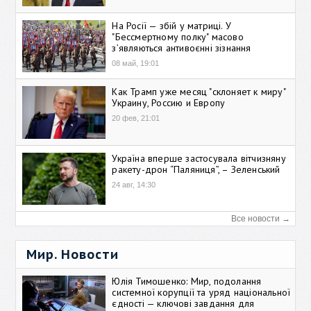
На Росії — збій у матриці. У
"Бессмертному полку" масово
зʼявляються антивоєнні зізнання
08 май, 19:01
Как Трамп уже месяц "склоняет к миру"
Украину, Россию и Европу
20 фев, 21:01
Україна вперше застосувала вітчизняну
ракету-дрон “Паляниця”, – Зеленський
24 авг, 14:30
Все новости →
Мир. Новости
Юлія Тимошенко: Мир, подолання
системної корупції та уряд національної
єдності — ключові завдання для