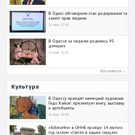
В Одесі обговорили стан додержання та
захист прав людини
12 июн, 17:51
В Одессе за неделю родились 95
детишек
14 май, 11:01
Все новости →
Культура
В Одессу приедет немецкий художник
Гидо Хайсиг: презентует книгу, выставку
и артобъекты
11 фев, 09:05
«БібліоНіч» в ОННБ пройде 14 лютого
під гаслом «Світло в наших серцях»