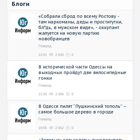
Блоги
«Собрали сброд по всему Ростову -
там наркоманы, деды и проститутки,
бл*дь, в мужском виде», - оккупант
жалуется на новую партию
новобранцев
Главред
13:01
2 645
0
В исторической части Одессы на
выходных пройдут две велосипедные
гонки
Главред
21:00
2 006
0
В Одессе пилят “Пушкинский тополь” –
самое большое дерево в городе
Главред
19:55
2 652
0
«Золотые» сельсоветы: руководитель