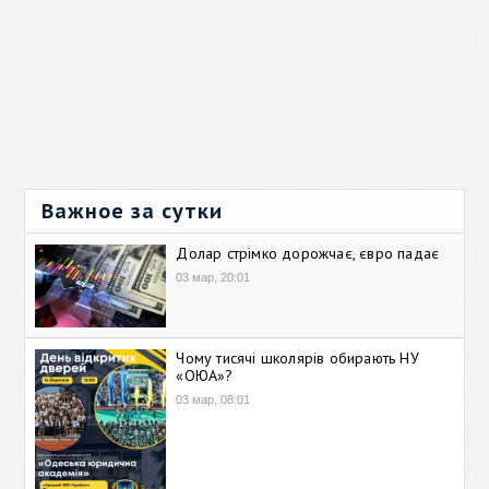
Важное за сутки
Долар стрімко дорожчає, євро падає
03 мар, 20:01
Чому тисячі школярів обирають НУ
«ОЮА»?
03 мар, 08:01