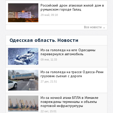
Российский дрон атаковал жилой дом в
румынском городе Галац
29 май, 09:18
Все новости →
Одесская область. Новости
Из-за гололеда на юге Одесщины
перевернулся автомобиль
09 янв, 11:33
Из-за гололеда на трассе Одесса-Рени
грузовик съехал с дороги
27 дек, 21:51
Из-за ночной атаки БПЛА в Измаиле
повреждены терминалы и объекты
портовой инфраструктуры
22 окт, 15:01