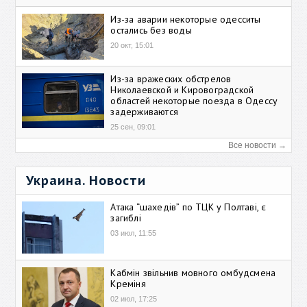
Из-за аварии некоторые одесситы
остались без воды
20 окт, 15:01
Из-за вражеских обстрелов
Николаевской и Кировоградской
областей некоторые поезда в Одессу
задерживаются
25 сен, 09:01
Все новости →
Украина. Новости
Атака “шахедів” по ТЦК у Полтаві, є
загиблі
03 июл, 11:55
Кабмін звільнив мовного омбудсмена
Креміня
02 июл, 17:25