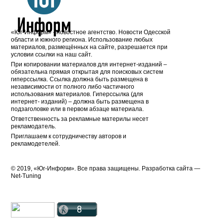
«Юг-Информ» - новостное агентство. Новости Одесской
области и южного региона. Использование любых
материалов, размещённых на сайте, разрешается при
условии ссылки на наш сайт.
При копировании материалов для интернет-изданий –
обязательна прямая открытая для поисковых систем
гиперссылка. Ссылка должна быть размещена в
независимости от полного либо частичного
использования материалов. Гиперссылка (для
интернет- изданий) – должна быть размещена в
подзаголовке или в первом абзаце материала.
Ответственность за рекламные материлы несет
рекламодатель.
Приглашаем к сотрудничеству авторов и
рекламодетелей.
© 2019, «Юг-Информ». Все права защищены. Разработка cайта —
Net-Tuning