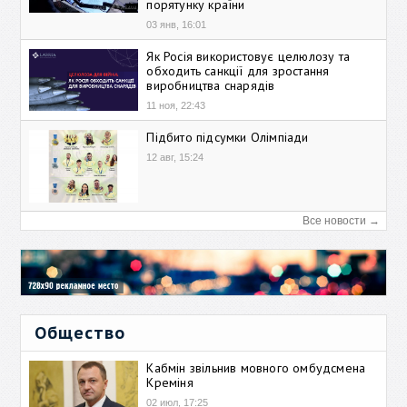
порятунку країни
03 янв, 16:01
Як Росія використовує целюлозу та
обходить санкції для зростання
виробництва снарядів
11 ноя, 22:43
Підбито підсумки Олімпіади
12 авг, 15:24
Все новости →
Общество
Кабмін звільнив мовного омбудсмена
Креміня
02 июл, 17:25