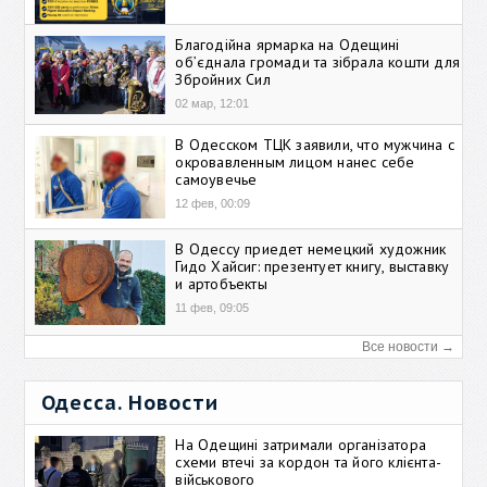
Благодійна ярмарка на Одещині
об’єднала громади та зібрала кошти для
Збройних Сил
02 мар, 12:01
В Одесском ТЦК заявили, что мужчина с
окровавленным лицом нанес себе
самоувечье
12 фев, 00:09
В Одессу приедет немецкий художник
Гидо Хайсиг: презентует книгу, выставку
и артобъекты
11 фев, 09:05
Все новости →
Одесса. Новости
На Одещині затримали організатора
схеми втечі за кордон та його клієнта-
військового