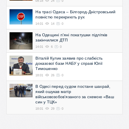
09:18
24
0
На трасі Одеса – Білгород-Дністровський
повністю перекриють рух
14:01
14
0
На Одещині п'яні покатушки підлітків
закінчилися ДТП
14:01
6
0
Віталій Кулик заявив про слабкість
доказової бази НАБУ у справі Юлії
Тимошенко
18:01
26
0
В Одесі перед судом постане шахрай,
який ошукав матір
військовозобов'язаного за схемою «Ваш
син у ТЦК»
18:01
29
0