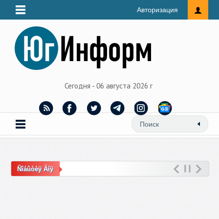
Авторизация
Сегодня - 06 августа 2026 г
Ñîáûòèÿ Äíÿ