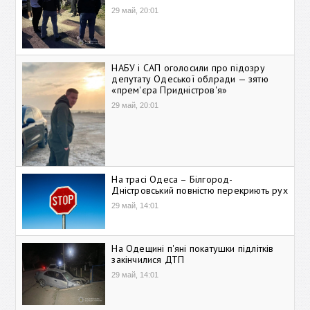
29 май, 20:01
НАБУ і САП оголосили про підозру
депутату Одеської облради — зятю
«прем'єра Придністров'я»
29 май, 20:01
На трасі Одеса – Білгород-
Дністровський повністю перекриють рух
29 май, 14:01
На Одещині п'яні покатушки підлітків
закінчилися ДТП
29 май, 14:01